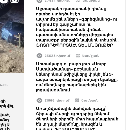
27434 դիտում
Շամշյան
Աշտարակի դատարանի դիմաց,
որտեղ ստեղծվել էր
ավտոմեքենաների «գերեզմանոց» ու
տիրում էր գարշահոտ ու
հակասանիտարական վիճակ,
պատասխանատուները վերջապես
տարածքը բերեցին նախկին տեսքին.
ՖՈՏՈՌԵՊՈՐՏԱԺ, ՏԵՍԱՆՅՈւԹԵՐ
23623 դիտում
Շամշյան
Արտակարգ ու բարի լուր. «Սուրբ
Աստվածամայր» բժշկական
կենտրոնում բժիշկները փրկել են 5-
ամյա օտարերկրացի տղայի կյանքը,
ում ծնողները հայտնաբերել էին
4-01-
լողավազանում
21866 դիտում
Շամշյան
յցի
րկվել
Առեղծվածային մահվան դեպք՝
Շիրակի մարզի գյուղերից մեկում․
ված,
ծնողների շիրիմի մոտ հայտնաբերվել
լանդ
են տղայի մարմինը, հրազեն և
ղել է
գ չի
նամակ․ ՖՈՏՈՌԵՊՈՐՏԱԺ