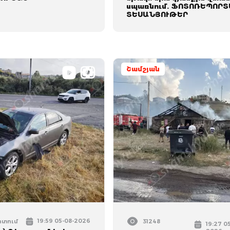
սպառնում. ՖՈՏՈՌԵՊՈՐՏ
ՏԵՍԱՆՅՈՒԹԵՐ
Շամշյան
19:59 05-08-2026
իտում
31248
19:27 0