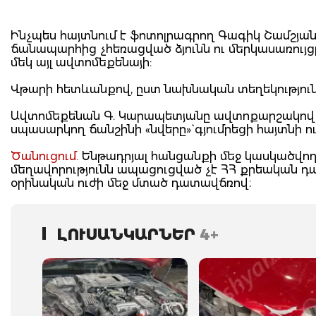
Ինչպես հայտնում է ֆոտոլրագրող Գագիկ Շամշյան
ճանապարհից չհեռացված ձյունն ու մերկասառույցը
մեկ այլ ավտոմեքենայի:
Վթարի հետևանքով, ըստ նախնական տեղեկությու
Ավտոմեքենան Գ. Կարապետյանը ավտոքարշակով 
սպասարկող ճանշինի «նվերը»` գյումրեցի հայտնի ո
Ծանուցում.
Ենթադրյալ հանցանքի մեջ կասկածվողը
մեղավորությունն ապացուցված չէ ՀՀ քրեական 
օրինական ուժի մեջ մտած դատավճռով։
ԼՈՒՍԱՆԿԱՐՆԵՐ
4+