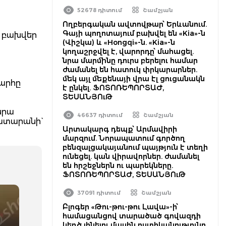
52678 դիտում
Շամշյան
Ողբերգական ավտովթար՝ Երևանում.
Գայի պողոտայում բախվել են «Kia»-ն
է բախվեր
(Վիշկա) և «Hongqi»-ն. «Kia»-ն
կողաշրջվել է, վարորդը՝ մահացել.
նրա մարմինը դուրս բերելու համար
ժամանել են հատուկ փրկարարներ.
մեկ այլ մեքենայի վրա էլ ցուցանակն
արհը
է ընկել. ՖՈՏՈՌԵՊՈՐՏԱԺ,
ՏԵՍԱՆՅՈւԹ
նրա
46637 դիտում
Շամշյան
ատարանի`
Արտակարգ դեպք՝ Արմավիրի
մարզում. Նորապատում գործող
բենզալցակայանում պայթյուն է տեղի
ունեցել. կան վիրավորներ. ժամանել
են հրշեջներն ու պարեկները.
ՖՈՏՈՌԵՊՈՐՏԱԺ, ՏԵՍԱՆՅՈւԹ
37091 դիտում
Շամշյան
Բլոգեր «Թու-թու-թու Լավա»-ի՝
համացանցով տարածած գովազդի
կեղծ լինելու մասին ոստիկանությունը