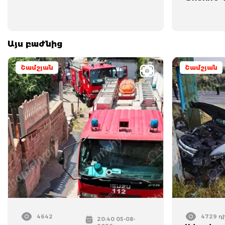
Այս բաժնից
Շամշյան
Շամշյան
4642
4729 դ
20:40 05-08-