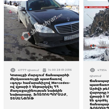
14:00 28-01-2016
41777 դիտում
47954
Կոտայքի մարզում ճանապարհի
դիտում
մերկասառույցի պատճառով
Ճանապարհ
«գոլդ» համարանիշով Mercedes-
պատճառով
ով վթարի է ենթարկվել ՀՀ
Արծվի թևե
Քաղաքաշինության նախկին
վարորդը H
նախարարը. ՖՈՏՈՌԵՊՈՐՏԱԺ,
վթարի է 
ՏԵՍԱՆՅՈՒԹ
են գործել
ճանապարհ
ՖՈՏՈՌԵՊ