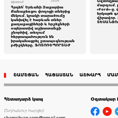
2026
Ավտովթար
դիտում
մարզում. 
Հրդեհ՝ Երևանի Զաքարիա
«Ford»-ը.
Քանաքեռցու փողոցի տներից
երկաթե գո
մեկում. կրակի տարածումը
վիրավոր.
կանխվել է հարևան տներ
ՏԵՍԱՆՅՈ
քաղաքացիների և հրշեջների
օպերատիվ աշխատանքի
շնորհիվ. տեղում
հերթապահություն են
իրականացրել շտապօգնության
բժիշկները. ՖՈՏՈՌԵՊՈՐՏԱԺ
ՇԱՄՇՅԱՆ
ՀԱՅԱՍՏԱՆ
ԱՇԽԱՐՀ
ՄԱՄ
Հետադարձ կապ
Օգտակար հ
Ընդհանուր հարցեր՝
shamshyan.com@gmail.com