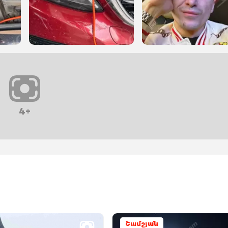
4+
Շամշյան