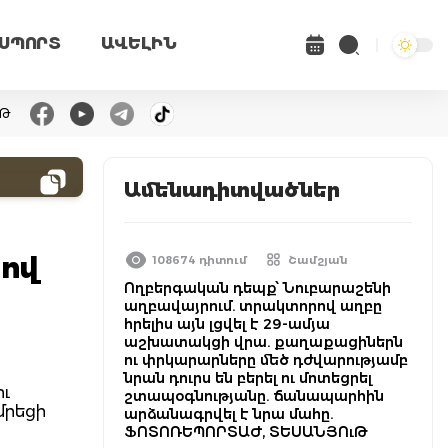
ՍՊՈՐՏ
ԱՎԵԼԻՆ
ւԹ
Ամենադիտվածներ
ռով
108674 դիտում
Շամշյան
Ողբերգական դեպք՝ Նուբարաշենի
աղբավայրում. տրակտորով աղբը
հրելիս այն լցվել է 29-ամյա
աշխատակցի վրա. քաղաքացիներն
ու փրկարարները մեծ դժվարությամբ
նրան դուրս են բերել ու մոտեցրել
ու
շտապօգնությանը. ճանապարհին
մրեցի
արձանագրվել է նրա մահը.
ՖՈՏՈՌԵՊՈՐՏԱԺ, ՏԵՍԱՆՅՈւԹ