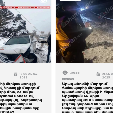
30366
12:00 24-03-
21:46 0
2022
2025
դիտում
ի մերկասառույցի
Արագածոտնի մարզում
 Կոտայքի մարզում՝
ճանապարհի մերկասառու
րի մոտ, 23-ամյա
պատճառով վթարի է ենթա
yundai Sonata-ով
Արցախյան 44-օրյա
ենթարկվել, օպերատիվ
պատերազմում նահատակ
 փրկարարներն ու
լեգենդ դարձած հերոս Ռո
ային ոստիկանները.
Սարգսյանի եղբայրը. նա ե
ՈՐՏԱԺ
սթափ. նրա կյանքին վտան