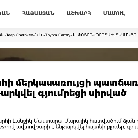
ՅԱՆ
ՀԱՅԱՍՏԱՆ
ԱՇԽԱՐՀ
ՄԱՄՈՒԼ
ն «Jeep Cherokee»-ն և «Toyota Camry»-ն․ ՖՈՏՈՌԵՊՈՐՏԱԺ, ՏԵՍԱՆՅՈ
հի մերկասառույցի պատճա
թարկվել գյումրեցի սիրված
պարհի Լանջիկ-Մաստարա-Մարալիկ հատվածում ձյան 
-ով ավտովթարի է ենթարկվել հայտնի բլոգեր, գյու