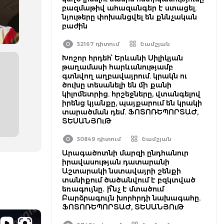
բազմաթիվ ահազանգեր է ստացել.
նյութերը փոխանցվել են քննչական
բաժին
32167 դիտում
Շամշյան
Խոշոր հրդեհ՝ Երևանի Սիլիկյան
թաղամասի հարևանությամբ
գտնվող աղբավայրում. կրակն ու
ծուխը տեսանելի են մի քանի
կիլոմետրից. հրշեջները, վտանգելով
իրենց կյանքը, պայքարում են կրակի
տարածման դեմ. ՖՈՏՈՌԵՊՈՐՏԱԺ,
ՏԵՍԱՆՅՈւԹ
30849 դիտում
Շամշյան
Արագածոտնի մարզի ընդհանուր
իրավասության դատարանի
Աշտարակի նստավայրի շենքի
տանիքում ծածանվում է բզկտված
եռագույնը․ ի՞նչ է մտածում
Բարձրագույն խորհրդի նախագահը.
ՖՈՏՈՌԵՊՈՐՏԱԺ, ՏԵՍԱՆՅՈւԹ