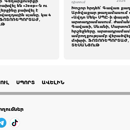
՝ Գեղարքունիքի
2026
դիտում
բախվել են «Jeep»-ն ու
Խոշոր հրդեհ՝ Գավառ քա
 վերջինը բախվել է
Արծվաքար թաղամասում 
վազդային սյանը. կա 4
«Ավդո Մեկ» ՍՊԸ-ի փայտի
 ՖՈՏՈՌԵՊՈՐՏԱԺ,
արտադրամասում. ժամանե
ւԹ
Գավառի, Սևանի, Մարտու
հրշեջները. արտադրամաս
ամբողջությամբ վերածվել
մոխրի. ՖՈՏՈՌԵՊՈՐՏԱԺ,
ՏԵՍԱՆՅՈւԹ
ՈՒԼ
ՍՊՈՐՏ
ԱՎԵԼԻՆ
ղումներ