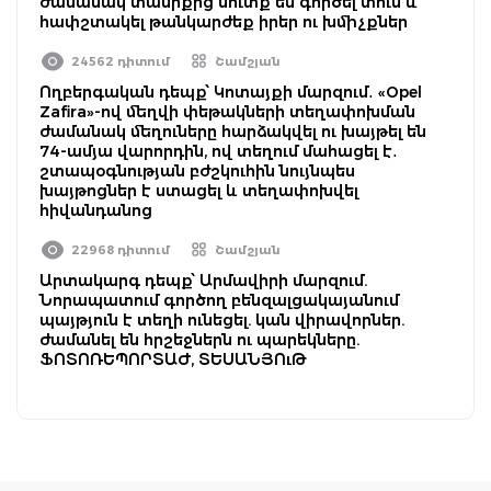
ժամանակ տանիքից մուտք են գործել տուն և
հափշտակել թանկարժեք իրեր ու խմիչքներ
24562 դիտում
Շամշյան
Ողբերգական դեպք՝ Կոտայքի մարզում․ «Opel
Zafira»-ով մեղվի փեթակների տեղափոխման
ժամանակ մեղուները հարձակվել ու խայթել են
74-ամյա վարորդին, ով տեղում մահացել է․
շտապօգնության բժշկուհին նույնպես
խայթոցներ է ստացել և տեղափոխվել
հիվանդանոց
22968 դիտում
Շամշյան
Արտակարգ դեպք՝ Արմավիրի մարզում.
Նորապատում գործող բենզալցակայանում
պայթյուն է տեղի ունեցել. կան վիրավորներ.
ժամանել են հրշեջներն ու պարեկները.
ՖՈՏՈՌԵՊՈՐՏԱԺ, ՏԵՍԱՆՅՈւԹ