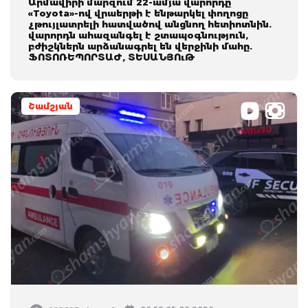
Արմավիրի մարզում 22-ամյա վարորդը
«Toyota»-ով վրաերթի է ենթարկել փողոցը
չթույլատրելի հատվածով անցնող հետիոտնին.
վարորդն ահազանգել է շտապօգնություն,
բժիշկներն արձանագրել են վերջինի մահը.
ՖՈՏՈՌԵՊՈՐՏԱԺ, ՏԵՍԱՆՅՈւԹ
Շամշյան