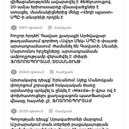
վիճաբանությունն ավարտվել է ծեծկռտուքով․
20-ամյա երիտասարդը վնասվածքներ է
ստացել․ մասնակիցներից մեկը «Վեդի պլաստ»
ՍՊԸ-ի տնօրենի որդին է
30117 դիտում
Շամշյան
Խոշոր հրդեհ՝ Գավառ քաղաքի Արծվաքար
թաղամասում գործող «Ավդո Մեկ» ՍՊԸ-ի փայտի
արտադրամասում. ժամանել են Գավառի, Սևանի,
Մարտունու հրշեջները. արտադրամասն
ամբողջությամբ վերածվել է մոխրի.
ՖՈՏՈՌԵՊՈՐՏԱԺ, ՏԵՍԱՆՅՈւԹ
25845 դիտում
Շամշյան
Արտակարգ դեպք՝ Երևանում. Ալեք Մանուկյան
փողոցում չորացած հսկայական ծառը
արմատից պոկվել և ընկել է «Mazda»-ի վրա. ով է
փոխհատուցելու քաղաքացուն պատճառված
վնասը, հայտնի չէ. ՖՈՏՈՌԵՊՈՐՏԱԺ
25251 դիտում
Շամշյան
Գողության դեպք՝ Արագածոտնի մարզում․
Աշտարակում տան տերերի բացակայության