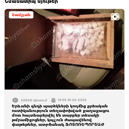
Նմանատիպ նյութեր
Շամշյան
19:56 01-02-2025
50666 դիտում
Երևանի գնդի պարեկների կողմից քրեական
ոստիկանություն տեղափոխված քաղաքացու
մոտ հայտնաբերվել են տարբեր տեսակի
թմրամիջոցներ, կպչուն ժապավենով
փաթեթներ, ատրճանակ․ՖՈՏՈՌԵՊՈՐՏԱԺ