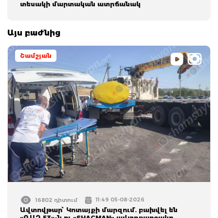
տեսակի մարտական ատրճանակ
Այս բաժնից
Շամշյան
11:49 05-08-2026
16802 դիտում
Ավտովթար՝ Կոտայքի մարզում. բախվել են
«ԳԱԶ 53»-ն ու «SHACMAN» ավտոքարշակը