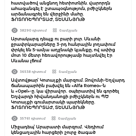
հատվածով անցնող հետիոտնին. վարորդն
ահազանգել է շտապօգնություն, բժիշկներն
արձանագրել են վերջինի մահը.
ՖՈՏՈՌԵՊՈՐՏԱԺ, ՏԵՍԱՆՅՈւԹ
38290 դիտում
Շամշյան
Արտակարգ դեպք ու բարի լուր. Սևանի
ջրափրկարարները 3-րդ հանրային լողափում
փրկել են 5-ամյա աղջնակի կյանքը, ով ափից
մոտ 10 մետր հեռավորությամբ հայտնվել էր
Սևանա լճում
36538 դիտում
Շամշյան
Ավտովթար՝ Կոտայքի մարզում. Զովունի-Եղվարդ
ճանապարհին բախվել են «Alfa Romeo»-ն
և «Opel»-ը. կա վիրավոր․ օպերատիվ են գործել
Եղվարդի հիվանդանոցի բժիշկներն ու ՊԾ
Կոտայքի գումարտակի պարեկները.
ՖՈՏՈՌԵՊՈՐՏԱԺ, ՏԵՍԱՆՅՈւԹ
35761 դիտում
Շամշյան
Միջադեպ՝ Արարատի մարզում․ Վեդիում
կենցաղային հարցերի շուրջ ծագած