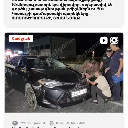
(մանիպուլյատոր). կա վիրավոր. օպերատիվ են
գործել շտապօգնության բժիշկներն ու ՊԾ
Կոտայքի գումարտակի պարեկները.
ՖՈՏՈՌԵՊՈՐՏԱԺ, ՏԵՍԱՆՅՈւԹ
Շամշյան
10:56 05-08-2026
72133 դիտում