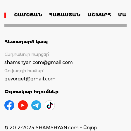
ՇԱՄՇՅԱՆ
ՀԱՅԱՍՏԱՆ
ԱՇԽԱՐՀ
ՄԱՄ
Հետադարձ կապ
Ընդհանուր հարցեր՝
shamshyan.com@gmail.com
Գովազդի համար`
gevorget@gmail.com
Օգտակար հղումներ
© 2012-2023 SHAMSHYAN.com - Բոլոր