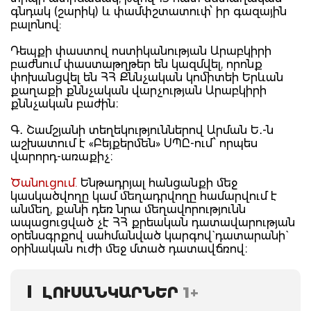
գնդակ (շարիկ) և փամփշտատուփ՝ իր գազային
բալոնով:
Դեպքի փաստով ոստիկանության Արաբկիրի
բաժնում փաստաթղթեր են կազմվել, որոնք
փոխանցվել են ՀՀ Քննչական կոմիտեի Երևան
քաղաքի քննչական վարչության Արաբկիրի
քննչական բաժին։
Գ․ Շամշյանի տեղեկություններով Արման Ե․-ն
աշխատում է «Բեյքերմեն» ՍՊԸ-ում՝ որպես
վարորդ-առաքիչ։
Ծանուցում.
Ենթադրյալ հանցանքի մեջ
կասկածվողը կամ մեղադրվողը համարվում է
անմեղ, քանի դեռ նրա մեղավորությունն
ապացուցված չէ ՀՀ քրեական դատավարության
օրենսգրքով սահմանված կարգով` դատարանի`
օրինական ուժի մեջ մտած դատավճռով։
ԼՈՒՍԱՆԿԱՐՆԵՐ
1+