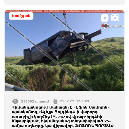
Շամշյան
22:12 22-07-2021
253062 դիտում
Հիվանդանոցում մահացել է «Լֆիկ Սամոյին»
պատկանող «Ալեքս Հոլդինգ»-ի վարորդ-
առաքիչի կողմից ГАЗель-ով վթար-հրդեհի
ենթարկված, հիվանդանոց տեղափոխված 25–
ամյա ուղևորը. կա վիրավոր. ՖՈՏՈՌԵՊՈՐՏԱԺ