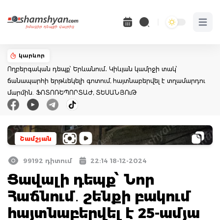
Open 
կարևոր
Ողբերգական դեպք՝ Երևանում․ Կիևյան կամրջի տակ՝
ճանապարհի երթևեկելի գոտում, հայտնաբերվել է տղամարդու
մարմին. ՖՈՏՈՌԵՊՈՐՏԱԺ, ՏԵՍԱՆՅՈւԹ
Շամշյան
99192 դիտում
22:14 18-12-2024
Ցավալի դեպք՝ Նոր
Հաճնում․ շենքի բակում
հայտնաբերվել է 25-ամյա