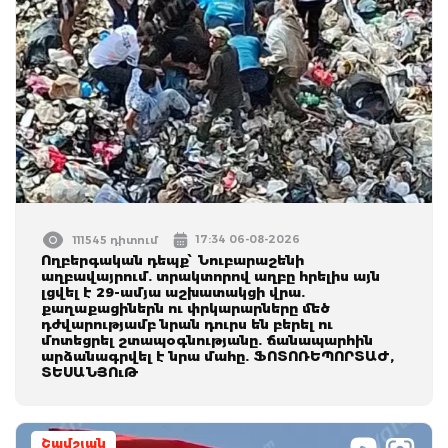
17:34 06-08-2026
111545 դիտում
Ողբերգական դեպք՝ Նուբարաշենի
աղբավայրում. տրակտորով աղբը հրելիս այն
լցվել է 29-ամյա աշխատակցի վրա.
քաղաքացիներն ու փրկարարները մեծ
դժվարությամբ նրան դուրս են բերել ու
մոտեցրել շտապօգնությանը. ճանապարհին
արձանագրվել է նրա մահը. ՖՈՏՈՌԵՊՈՐՏԱԺ,
ՏԵՍԱՆՅՈւԹ
Շամշյան