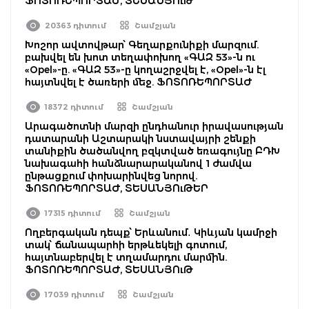
ՖՈՏՈՌԵՊՈՐՏԱԺ, ՏԵՍԱՆՅՈւԹ
20363 դիտում
Շամշյան
Խոշոր ավտովթար՝ Գեղարքունիքի մարզում.
բախվել են խոտ տեղափոխող «ԳԱԶ 53»-ն ու
«Opel»-ը. «ԳԱԶ 53»-ը կողաշրջվել է, «Opel»-ն էլ
հայտնվել է ծառերի մեջ. ՖՈՏՈՌԵՊՈՐՏԱԺ
18372 դիտում
Շամշյան
Արագածոտնի մարզի ընդհանուր իրավասության
դատարանի Աշտարակի նստավայրի շենքի
տանիքին ծածանվող բզկտված եռագույնը ԲԴԽ
նախագահի հանձնարարականով 1 ժամվա
ընթացքում փոխարինվեց նորով.
ՖՈՏՈՌԵՊՈՐՏԱԺ, ՏԵՍԱՆՅՈւԹԵՐ
17315 դիտում
Շամշյան
Ողբերգական դեպք՝ Երևանում․ Կիևյան կամրջի
տակ՝ ճանապարհի երթևեկելի գոտում,
հայտնաբերվել է տղամարդու մարմին.
ՖՈՏՈՌԵՊՈՐՏԱԺ, ՏԵՍԱՆՅՈւԹ
17039 դիտում
Շամշյան