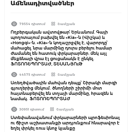
Ամենադիտվածներ
79554 դիտում
Շամշյան
Ողբերգական ավտովթար՝ Երևանում. Գայի
պողոտայում բախվել են «Kia»-ն (Վիշկա) և
«Hongqi»-ն. «Kia»-ն կողաշրջվել է, վարորդը՝
մահացել. նրա մարմինը դուրս բերելու համար
ժամանել են հատուկ փրկարարներ. մեկ այլ
մեքենայի վրա էլ ցուցանակն է ընկել.
ՖՈՏՈՌԵՊՈՐՏԱԺ, ՏԵՍԱՆՅՈւԹ
44575 դիտում
Շամշյան
Առեղծվածային մահվան դեպք՝ Շիրակի մարզի
գյուղերից մեկում․ ծնողների շիրիմի մոտ
հայտնաբերվել են տղայի մարմինը, հրազեն և
նամակ․ ՖՈՏՈՌԵՊՈՐՏԱԺ
30951 դիտում
Շամշյան
Ստեփանավանում փրկարարների պրոֆեսիոնալ
ու ճիշտ աշխատանքի արդյունքում հնարավոր է
եղել փրկել ռուս կնոջ կյանքը