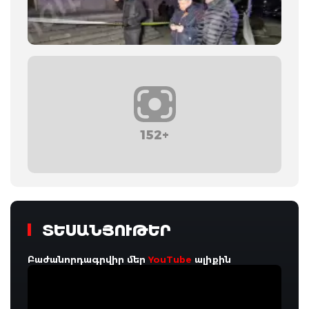
152+
ՏԵՍԱՆՅՈՒԹԵՐ
Բաժանորդագրվիր մեր
YouTube
ալիքին