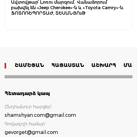
Ավտովթար՝ Լոռու մարզում․ Վանաձորում
բախվել են «Jeep Cherokee»-ն և «Toyota Camry»-ն․
ՖՈՏՈՌԵՊՈՐՏԱԺ, ՏԵՍԱՆՅՈւԹ
ՇԱՄՇՅԱՆ
ՀԱՅԱՍՏԱՆ
ԱՇԽԱՐՀ
ՄԱՄ
Հետադարձ կապ
Ընդհանուր հարցեր՝
shamshyan.com@gmail.com
Գովազդի համար`
gevorget@gmail.com