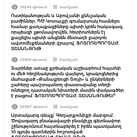
30265 դիտում
Շամշյան
Ոստիկանության և Աբովյանի քննչական
բաժիններ, ՊԾ Կոտայքի գումարտակ հասնելու
համար քաղաքացիները պիտի կրեն հակագազ,
որպեսզի չթունավորվեն, հետիոտներն էլ
քայլելիս պիտի անցնեն մետաղե ջարդոն
ավտոմեքենաների վրայով. ՖՈՏՈՌԵՊՈՐՏԱԺ,
ՏԵՍԱՆՅՈւԹ
29838 դիտում
Շամշյան
Տարիներ առաջ քրեական աշխարհում հայտնի
ու մեծ հեղինակություն վայելող, կրակոցներից
մահացած «Քանաքեռցի Տույի» և ընկերների
շահերը պաշտպանող փաստաբանը տեղի
ունեցող դատական նիստերի մասին փակագծեր
է բացում. ՖՈՏՈՌԵՊՈՐՏԱԺ, ՏԵՍԱՆՅՈւԹԵՐ
25097 դիտում
Շամշյան
Արտակարգ դեպք՝ Գեղարքունիքի մարզում.
Ծովազարդ բնակավայրի բնակիչը գետնափոր
շինությունում հայտնաբերել է իրեն պատկանող
10 գլուխ գառներին հոշոտված.