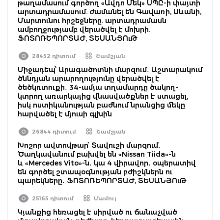
թաղամասում գործող «Ավդո Մեկ» ՍՊԸ-ի փայտի
արտադրամասում. ժամանել են Գավառի, Սևանի,
Մարտունու հրշեջները. արտադրամասն
ամբողջությամբ վերածվել է մոխրի.
ՖՈՏՈՌԵՊՈՐՏԱԺ, ՏԵՍԱՆՅՈւԹ
28452 դիտում
Շամշյան
Միջադեպ՝ Արագածոտնի մարզում․ Աշտարակում
ծննդյան արարողությունը վերածվել է
ծեծկռտուքի․ 34-ամյա տղամարդը ծակող-
կտրող առարկայից վնասվածքներ է ստացել,
իսկ ոստիկանության բաժնում նրանցից մեկը
հարվածել է մյուսի գլխին
26844 դիտում
Շամշյան
Խոշոր ավտովթար՝ Տավուշի մարզում․
Ծաղկավանում բախվել են «Nissan Tiida»-ն
և «Mercedes Vito»-ն․ կա 4 վիրավոր․ օպերատիվ
են գործել շտապօգնության բժիշկներն ու
պարեկները․ ՖՈՏՈՌԵՊՈՐՏԱԺ, ՏԵՍԱՆՅՈւԹ
25165 դիտում
Մամուլ
Կյանքից հեռացել է սիրված ու ճանաչված