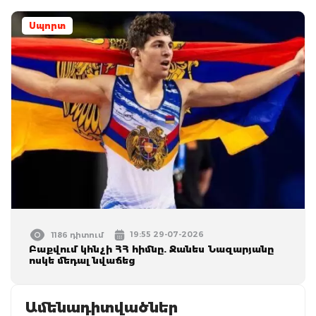
Սպորտ
19:55 29-07-2026
1186 դիտում
Բաքվում կհնչի ՀՀ հիմնը. Ջանես Նազարյանը
ոսկե մեդալ նվաճեց
Ամենադիտվածներ