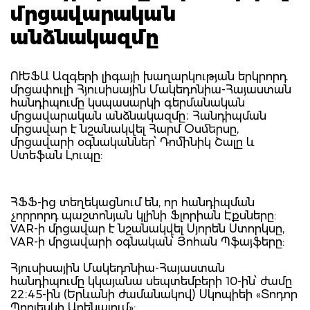
մրցավարական
անձնակազմը
ՈՒԵՖԱ Ազգերի լիգայի խաղարկության երկրորդ
մրցափուլի Հյուսիսային Մակեդոնիա-Հայաստան
հանդիպումը կսպասարկի գերմանական
մրցավարական անձնակազմը։ Հանդիպման
մրցավար է նշանակվել Հարմ Օսմերսը,
մրցավարի օգնականներ՝ Դոմինիկ Շալը և
Ստեֆան Լուպը:
ՀՖՖ-ից տեղեկացնում են, որ հանդիպման
չորրորդ պաշտոնյան կլինի Ֆլորիան Էքսները:
VAR-ի մրցավար է նշանակվել Սյորեն Ստորկսը,
VAR-ի մրցավարի օգնական՝ Յոհան Պֆայֆերը:
Հյուսիսային Մակեդոնիա-Հայաստան
հանդիպումը կկայանա սեպտեմբերի 10-ին՝ ժամը
22։45-ին (Երևանի ժամանակով) Սկոպիեի «Տոդոր
Պրոյեսկի Արենայում»: