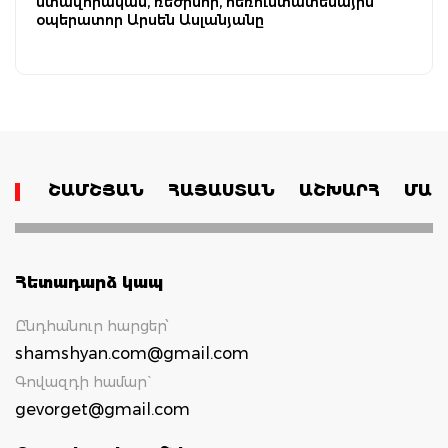
մտավորական, ռեժիսոր, հեռուստատեսային
օպերատոր Արսեն Ասլանյանը
ՇԱՄՇՅԱՆ
ՀԱՅԱՍՏԱՆ
ԱՇԽԱՐՀ
ՄԱՄ
Հետադարձ կապ
Ընդհանուր հարցեր՝
shamshyan.com@gmail.com
Գովազդի համար`
gevorget@gmail.com