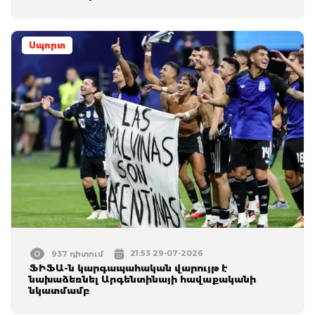
Սպորտ
21:53 29-07-2026
937 դիտում
ՖԻՖԱ-ն կարգապահական վարույթ է
նախաձեռնել Արգենտինայի հավաքականի
նկատմամբ