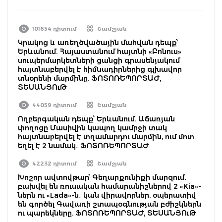
101654 դիտում
Շամշյան
Կրակոց և առեղծվածային մահվան դեպք՝
Երևանում. Հայաստանում հայտնի «Բոնուս»
սուպերմարկետների ցանցի գրասենյակում
հայտնաբերվել է հիմնադիրներից գլխավոր
տնօրենի մարմինը. ՖՈՏՈՌԵՊՈՐՏԱԺ,
ՏԵՍԱՆՅՈւԹ
44059 դիտում
Շամշյան
Ողբերգական դեպք՝ Երևանում. Աճառյան
փողոցը Մասիվին կապող կամրջի տակ
հայտնաբերվել է տղամարդու մարմին, ում մոտ
եղել է 2 նամակ․ ՖՈՏՈՌԵՊՈՐՏԱԺ
42232 դիտում
Շամշյան
Խոշոր ավտովթար՝ Գեղարքունիքի մարզում․
բախվել են ռուսական համարանիշներով 2 «Kia»-
ներն ու «Lada»-ն․ կան վիրավորներ. օպերատիվ
են գործել Գավառի շտապօգնության բժիշկներն
ու պարեկները. ՖՈՏՈՌԵՊՈՐՏԱԺ, ՏԵՍԱՆՅՈւԹ