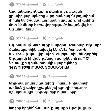
37408 դիտում
Շամշյան
Արտակարգ դեպք ու բարի լուր. Սևանի
ջրափրկարարները 3-րդ հանրային լողափում
փրկել են 5-ամյա աղջնակի կյանքը, ով ափից
մոտ 10 մետր հեռավորությամբ հայտնվել էր
Սևանա լճում
35764 դիտում
Շամշյան
Ավտովթար՝ Կոտայքի մարզում. Զովունի-Եղվարդ
ճանապարհին բախվել են «Alfa Romeo»-ն
և «Opel»-ը. կա վիրավոր․ օպերատիվ են գործել
Եղվարդի հիվանդանոցի բժիշկներն ու ՊԾ
Կոտայքի գումարտակի պարեկները.
ՖՈՏՈՌԵՊՈՐՏԱԺ, ՏԵՍԱՆՅՈւԹ
30544 դիտում
Հայաստան
Ձիթհանքովում բացվեց Հիսուս Քրիստոսի
արձանը՝ ամբողջացնելով գյուղի հոգևոր-
մշակութային կոթողների համալիրը
28656 դիտում
Շամշյան
Խոշոր հրդեհ՝ Գավառ քաղաքի Արծվաքար