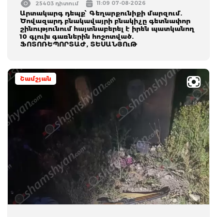
11:09 07-08-2026
25403 դիտում
Արտակարգ դեպք՝ Գեղարքունիքի մարզում.
Ծովազարդ բնակավայրի բնակիչը գետնափոր
շինությունում հայտնաբերել է իրեն պատկանող
10 գլուխ գառներին հոշոտված.
ՖՈՏՈՌԵՊՈՐՏԱԺ, ՏԵՍԱՆՅՈւԹ
Շամշյան