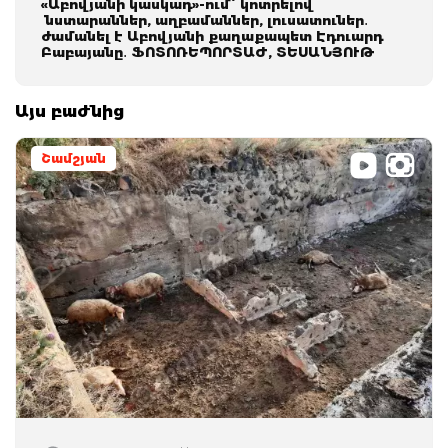
«Աբովյանի կասկադ»-ում՝ կոտրելով
նստարաններ, աղբամաններ, լուսատուներ․
ժամանել է Աբովյանի քաղաքապետ Էդուարդ
Բաբայանը․ ՖՈՏՈՌԵՊՈՐՏԱԺ, ՏԵՍԱՆՅՈՒԹ
Այս բաժնից
Շամշյան