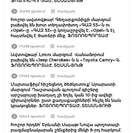
ՖՈՏՈՌԵՊՈՐՏԱԺ, ՏԵՍԱՆՅՈւԹ
21296 դիտում
Շամշյան
Խոշոր ավտովթար՝ Գեղարքունիքի մարզում.
բախվել են խոտ տեղափոխող «ԳԱԶ 53»-ն ու
«Opel»-ը. «ԳԱԶ 53»-ը կողաշրջվել է, «Opel»-ն էլ
հայտնվել է ծառերի մեջ. ՖՈՏՈՌԵՊՈՐՏԱԺ
17288 դիտում
Շամշյան
Ավտովթար՝ Լոռու մարզում․ Վանաձորում
բախվել են «Jeep Cherokee»-ն և «Toyota Camry»-ն․
ՖՈՏՈՌԵՊՈՐՏԱԺ, ՏԵՍԱՆՅՈւԹ
17095 դիտում
Շամշյան
Մարտաֆիլմ հիշեցնող ծեծկռտուք՝ Արարատի
մարզում. Դաշտավան գյուղում գիշերը
արշալույսը խաղաղ չի եղել. կան 10-ից ավելի
վիրավորներ. ըստ քաղաքացիների՝ հնչել են նաև
կրակոցներ. ՖՈՏՈՌԵՊՈՐՏԱԺ, ՏԵՍԱՆՅՈՒԹ
16544 դիտում
Շամշյան
Խոշոր հրդեհ՝ Երևանի Սայաթ-Նովա պողոտայի
բազմաբնակարան շենքերից մեկի 8-րդ հարկում.