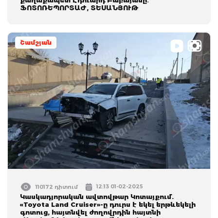
ՖՈՏՈՌԵՊՈՐՏԱԺ, ՏԵՍԱՆՅՈՒԹ
Շամշյան
12:13 01-02-2025
110172 դիտում
Կասկադյորական ավտովթար Կոտայքում.
«Toyota Land Cruiser»-ը դուրս է եկել երթևեկելի
գոտուց, հայտնվել ժողովրդին հայտնի