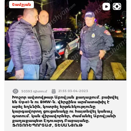
Շամշյան
21:55 03-04-2023
50393 դիտում
Խոշոր ավտովթար Աբովյան քաղաքում. բախվել
են Opel-ն ու BMW-ն. վերջինս արմատախիլ է
արել եղևնին, կոտրել երթևեկությունը
կարգավորող ցուցանակը ու հայտնվել կանաչ
գոտում. կան վիրավորներ, ժամանել Աբովյանի
քաղաքապետ Էդուարդ Բաբայանը.
ՖՈՏՈՌԵՊՈՐՏԱԺ, ՏԵՍԱՆՅՈւԹ