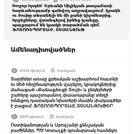
Խոշոր հրդեհ՝ Երևանի Սիլիկյան թաղամասի
հարևանությամբ գտնվող աղբավայրում. կրակն
ու ծուխը տեսանելի են մի քանի կիլոմետրից.
հրշեջները, վտանգելով իրենց կյանքը,
պայքարում են կրակի տարածման դեմ.
ՖՈՏՈՌԵՊՈՐՏԱԺ, ՏԵՍԱՆՅՈւԹ
Ամենադիտվածներ
41332 դիտում
Շամշյան
Տարիներ առաջ քրեական աշխարհում հայտնի
ու մեծ հեղինակություն վայելող, կրակոցներից
մահացած «Քանաքեռցի Տույի» և ընկերների
շահերը պաշտպանող փաստաբանը տեղի
ունեցող դատական նիստերի մասին փակագծեր
է բացում. ՖՈՏՈՌԵՊՈՐՏԱԺ, ՏԵՍԱՆՅՈւԹԵՐ
31501 դիտում
Շամշյան
Ոստիկանության և Աբովյանի քննչական
բաժիններ, ՊԾ Կոտայքի գումարտակ հասնելու