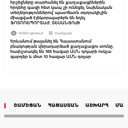
հրշեջները տարհանել են քաղաքացիներին.
հրդեհը գազի հետ կապ չի ունեցել. նախնական
տեղեկություններով՝ պատճառն օդորակիչին
միացված էլեկտրալարերն են եղել.
ՖՈՏՈՌԵՊՈՐՏԱԺ, ՏԵՍԱՆՅՈւԹ
16360 դիտում
Շամշյան
Երևանում թալանել են Հայաստանում
բնակության վերադարձած քաղաքացու տունը․
հափշտակել են 165 հազար ԱՄՆ դոլարի ոսկյա
զարդեր և մոտ 10 հազար ԱՄՆ դոլար
ՇԱՄՇՅԱՆ
ՀԱՅԱՍՏԱՆ
ԱՇԽԱՐՀ
ՄԱՄ