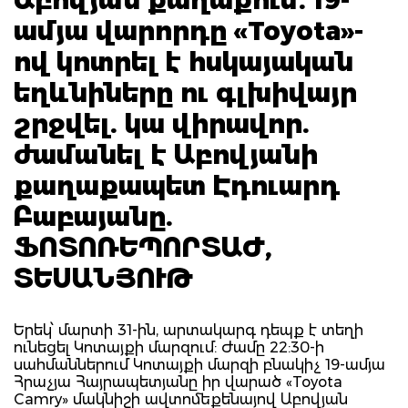
ամյա վարորդը «Toyota»-
ով կոտրել է հսկայական
եղևնիները ու գլխիվայր
շրջվել. կա վիրավոր.
ժամանել է Աբովյանի
քաղաքապետ Էդուարդ
Բաբայանը.
ՖՈՏՈՌԵՊՈՐՏԱԺ,
ՏԵՍԱՆՅՈՒԹ
Երեկ՝ մարտի 31-ին, արտակարգ դեպք է տեղի
ունեցել Կոտայքի մարզում: Ժամը 22:30-ի
սահմաններում Կոտայքի մարզի բնակիչ 19-ամյա
Հրաչյա Հայրապետյանը իր վարած «Toyota
Camry» մակնիշի ավտոմեքենայով Աբովյան