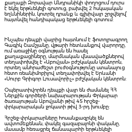
քաղաքի Զորավար Անդրանիկի փողոցում դուրս
է եկել երթևեկելի գոտուց, բախվել 2 հսկայական
եղևնիներին, կոտրել դրանք և գլխիվայր շրջվելով՝
հայտնվել հանդիպակաց երթևեկելի գոտում:
Ինչպես դեպքի վայրից հայտնում է ֆոտոլրագրող
Գագիկ Շամշյանը, վթարի հետևանքով վարորդը,
ում առաջինը օգնության են հասել
քաղաքացիները, մարմնական վնասվածքներով
տեղափոխվել է «Աբովյան» բժշկական կենտրոն,
որտեղ անհրաժեշտ բուժօգնությունը ստանալուց
հետո ռեանիմոբիլով տեղափոխվել է Երևանի
«Սուրբ Գրիգոր Լուսավորիչ» բժշկական կենտրոն:
Օպերատիվորեն դեպքի վայր են ժամանել ՀՀ
Ներքին գործերի նախարարության Փրկարար
ծառայության Աբովյանի թիվ 45 հրշեջ-
փրկարարական ջոկատի թիվ 3-րդ խումբը:
Հրշեջ-փրկարարները հոսանքազրկել են
ավտոմեքենան, փակել գազաբալոնի փականը,
մասամբ հեռացրել ճանապարհի երթևեկելի