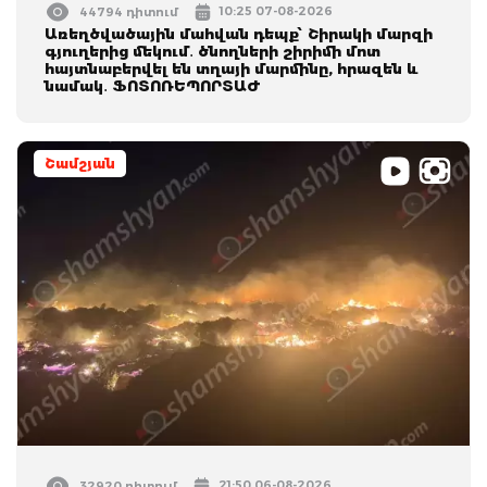
10:25 07-08-2026
44794 դիտում
Առեղծվածային մահվան դեպք՝ Շիրակի մարզի
գյուղերից մեկում․ ծնողների շիրիմի մոտ
հայտնաբերվել են տղայի մարմինը, հրազեն և
նամակ․ ՖՈՏՈՌԵՊՈՐՏԱԺ
Շամշյան
21:50 06-08-2026
32920 դիտում