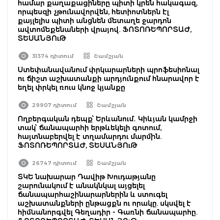
համար քաղաքացիները պիտի կրեն հակագազ,
որպեսզի չթունավորվեն, հետիոտներն էլ
քայլելիս պիտի անցնեն մետաղե ջարդոն
ավտոմեքենաների վրայով. ՖՈՏՈՌԵՊՈՐՏԱԺ,
ՏԵՍԱՆՅՈւԹ
31374 դիտում
Շամշյան
Ստեփանավանում փրկարարների պրոֆեսիոնալ
ու ճիշտ աշխատանքի արդյունքում հնարավոր է
եղել փրկել ռուս կնոջ կյանքը
29907 դիտում
Շամշյան
Ողբերգական դեպք՝ Երևանում․ Կիևյան կամրջի
տակ՝ ճանապարհի երթևեկելի գոտում,
հայտնաբերվել է տղամարդու մարմին.
ՖՈՏՈՌԵՊՈՐՏԱԺ, ՏԵՍԱՆՅՈւԹ
26747 դիտում
Շամշյան
ՏԿԵ նախարար Դավիթ Խուդաթյանը
շարունակում է անակնկալ այցելել
ճանապարհաշինարարներին և ստուգել
աշխատանքների ընթացքն ու որակը. սկսվել է
հիմնանորգվել Գեղադիր - Գառնի ճանապարհը.