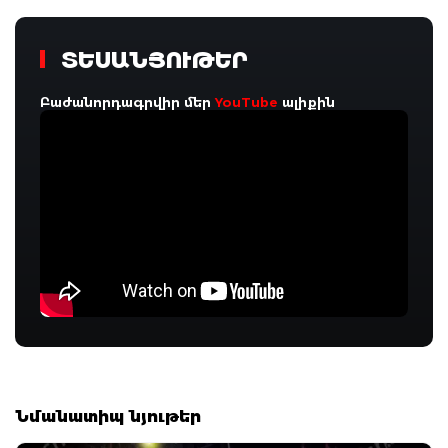
ՏԵՍԱՆՅՈՒԹԵՐ
Բաժանորդագրվիր մեր
YouTube
ալիքին
Նմանատիպ նյութեր