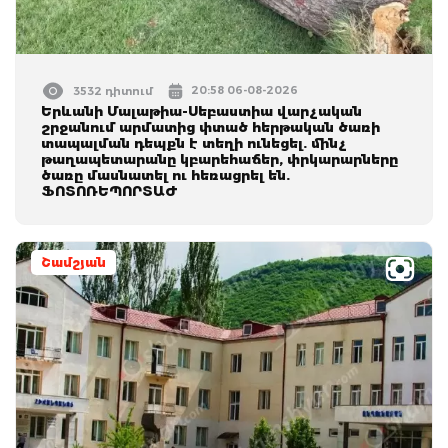
20:58 06-08-2026
3532 դիտում
Երևանի Մալաթիա-Սեբաստիա վարչական
շրջանում արմատից փտած հերթական ծառի
տապալման դեպքն է տեղի ունեցել. մինչ
թաղապետարանը կբարեհաճեր, փրկարարները
ծառը մասնատել ու հեռացրել են.
ՖՈՏՈՌԵՊՈՐՏԱԺ
Շամշյան