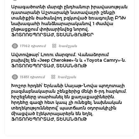
Արագածոտնի մարզի ընդհանուր իրավասության
դատարանի Աշտարակի նստավայրի շենքի
տանիքին ծածանվող բզկտված եռագույնը ԲԴԽ
նախագահի հանձնարարականով 1 ժամվա
ընթացքում փոխարինվեց նորով.
ՖՈՏՈՌԵՊՈՐՏԱԺ, ՏԵՍԱՆՅՈւԹԵՐ
17162 դիտում
Շամշյան
Ավտովթար՝ Լոռու մարզում․ Վանաձորում
բախվել են «Jeep Cherokee»-ն և «Toyota Camry»-ն․
ՖՈՏՈՌԵՊՈՐՏԱԺ, ՏԵՍԱՆՅՈւԹ
15851 դիտում
Շամշյան
Խոշոր հրդեհ՝ Երևանի Սայաթ-Նովա պողոտայի
բազմաբնակարան շենքերից մեկի 8-րդ հարկում.
հրշեջները տարհանել են քաղաքացիներին.
հրդեհը գազի հետ կապ չի ունեցել. նախնական
տեղեկություններով՝ պատճառն օդորակիչին
միացված էլեկտրալարերն են եղել.
ՖՈՏՈՌԵՊՈՐՏԱԺ, ՏԵՍԱՆՅՈւԹ