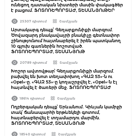
ունեցող դատական նիստերի մասին փակագծեր
է բացում. ՖՈՏՈՌԵՊՈՐՏԱԺ, ՏԵՍԱՆՅՈւԹԵՐ
25307 դիտում
Շամշյան
Արտակարգ դեպք՝ Գեղարքունիքի մարզում.
Ծովազարդ բնակավայրի բնակիչը գետնափոր
շինությունում հայտնաբերել է իրեն պատկանող
10 գլուխ գառներին հոշոտված.
ՖՈՏՈՌԵՊՈՐՏԱԺ, ՏԵՍԱՆՅՈւԹ
20789 դիտում
Շամշյան
Խոշոր ավտովթար՝ Գեղարքունիքի մարզում.
բախվել են խոտ տեղափոխող «ԳԱԶ 53»-ն ու
«Opel»-ը. «ԳԱԶ 53»-ը կողաշրջվել է, «Opel»-ն էլ
հայտնվել է ծառերի մեջ. ՖՈՏՈՌԵՊՈՐՏԱԺ
18614 դիտում
Շամշյան
Ողբերգական դեպք՝ Երևանում․ Կիևյան կամրջի
տակ՝ ճանապարհի երթևեկելի գոտում,
հայտնաբերվել է տղամարդու մարմին.
ՖՈՏՈՌԵՊՈՐՏԱԺ, ՏԵՍԱՆՅՈւԹ
18540 դիտում
Շամշյան