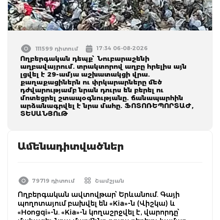
17:34 06-08-2026
111599 դիտում
Ողբերգական դեպք՝ Նուբարաշենի
աղբավայրում. տրակտորով աղբը հրելիս այն
լցվել է 29-ամյա աշխատակցի վրա.
քաղաքացիներն ու փրկարարները մեծ
դժվարությամբ նրան դուրս են բերել ու
մոտեցրել շտապօգնությանը. ճանապարհին
արձանագրվել է նրա մահը. ՖՈՏՈՌԵՊՈՐՏԱԺ,
ՏԵՍԱՆՅՈւԹ
Ամենադիտվածներ
79719 դիտում
Շամշյան
Ողբերգական ավտովթար՝ Երևանում. Գայի
պողոտայում բախվել են «Kia»-ն (Վիշկա) և
«Hongqi»-ն. «Kia»-ն կողաշրջվել է, վարորդը՝