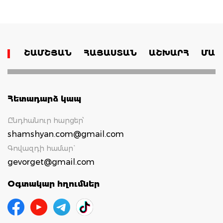
ՇԱՄՇՅԱՆ
ՀԱՅԱՍՏԱՆ
ԱՇԽԱՐՀ
ՄԱՄ
Հետադարձ կապ
Ընդհանուր հարցեր՝
shamshyan.com@gmail.com
Գովազդի համար`
gevorget@gmail.com
Օգտակար հղումներ