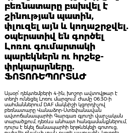
բեռնատարը բախվել է
շինության պատին,
փլուզել այն և կողաշրջվել.
օպերատիվ են գործել
Լոռու գումարտակի
պարեկներն ու հրշեջ-
փրկարարները.
ՖՈՏՈՌԵՊՈՐՏԱԺ
Այսօր՝ դեկտեմբերի 4-ին, խոշոր ավտովթար է
տեղի ունեցել Լոռու մարզում: Ժամը 06:30-ի
սահմաններում DAF մակնիշի կցորդիչով
բեռնատարը Վանաձոր-Ստեփանավան
ավտոճանապարհի Գարգառ գյուղի վարչական
տարածքում, դեռևս անհայտ հանգամանքներում,
դուրս է եկել ճանապարհի երթևեկելի գոտուց,
բախվել բնակչի տան քարե պարսպին, կոտրել