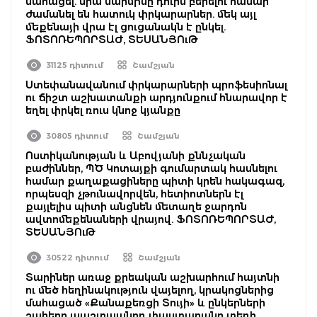
մահացել. նրա մարմինը դուրս բերելու համար
ժամանել են հատուկ փրկարարներ. մեկ այլ
մեքենայի վրա էլ ցուցանակն է ընկել.
ՖՈՏՈՌԵՊՈՐՏԱԺ, ՏԵՍԱՆՅՈւԹ
31125 դիտում
Շամշյան
Ստեփանավանում փրկարարների պրոֆեսիոնալ
ու ճիշտ աշխատանքի արդյունքում հնարավոր է
եղել փրկել ռուս կնոջ կյանքը
30805 դիտում
Շամշյան
Ոստիկանության և Աբովյանի քննչական
բաժիններ, ՊԾ Կոտայքի գումարտակ հասնելու
համար քաղաքացիները պիտի կրեն հակագազ,
որպեսզի չթունավորվեն, հետիոտներն էլ
քայլելիս պիտի անցնեն մետաղե ջարդոն
ավտոմեքենաների վրայով. ՖՈՏՈՌԵՊՈՐՏԱԺ,
ՏԵՍԱՆՅՈւԹ
30522 դիտում
Շամշյան
Տարիներ առաջ քրեական աշխարհում հայտնի
ու մեծ հեղինակություն վայելող, կրակոցներից
մահացած «Քանաքեռցի Տույի» և ընկերների
շահերը պաշտպանող փաստաբանը տեղի