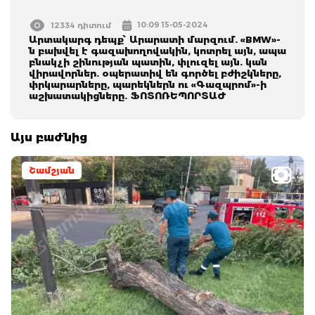
10:09 15-05-2024
12334 դիտում
Արտակարգ դեպք՝ Արարատի մարզում. «BMW»-
ն բախվել է գազախողովակին, կոտրել այն, ապա
բնակչի շինության պատին, փլուզել այն. կան
վիրավորներ. օպերատիվ են գործել բժիշկները,
փրկարարները, պարեկներն ու «Գազպրոմ»-ի
աշխատակիցները. ՖՈՏՈՌԵՊՈՐՏԱԺ
Այս բաժնից
Շամշյան