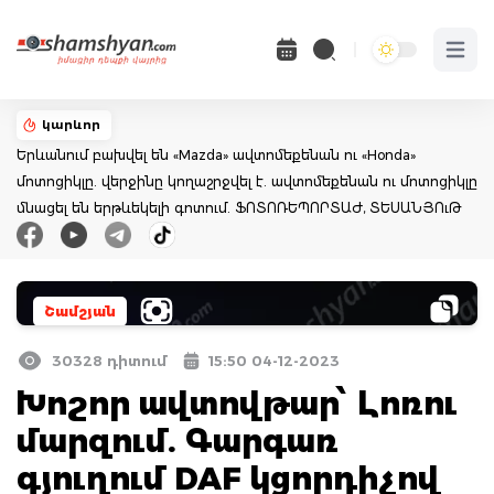
Open 
կարևոր
Երևանում բախվել են «Mazda» ավտոմեքենան ու «Honda»
մոտոցիկլը. վերջինը կողաշրջվել է. ավտոմեքենան ու մոտոցիկլը
մնացել են երթևեկելի գոտում. ՖՈՏՈՌԵՊՈՐՏԱԺ, ՏԵՍԱՆՅՈւԹ
Շամշյան
30328 դիտում
15:50 04-12-2023
Խոշոր ավտովթար՝ Լոռու
մարզում. Գարգառ
գյուղում DAF կցորդիչով