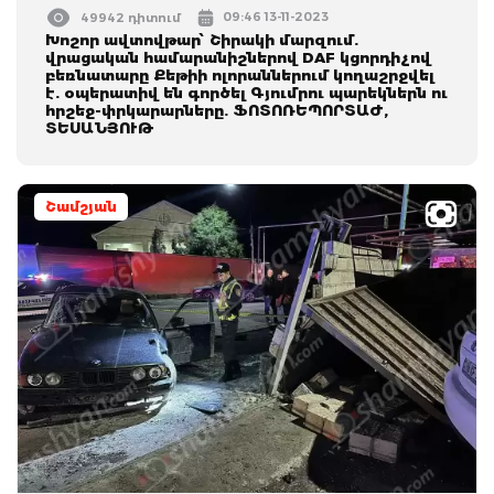
09:46 13-11-2023
49942 դիտում
Խոշոր ավտովթար՝ Շիրակի մարզում.
վրացական համարանիշներով DAF կցորդիչով
բեռնատարը Քեթիի ոլորաններում կողաշրջվել
է. օպերատիվ են գործել Գյումրու պարեկներն ու
հրշեջ-փրկարարները. ՖՈՏՈՌԵՊՈՐՏԱԺ,
ՏԵՍԱՆՅՈՒԹ
Շամշյան