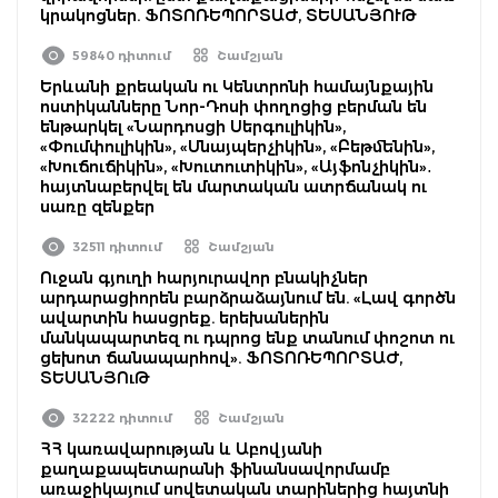
կրակոցներ. ՖՈՏՈՌԵՊՈՐՏԱԺ, ՏԵՍԱՆՅՈՒԹ
59840 դիտում
Շամշյան
Երևանի քրեական ու Կենտրոնի համայնքային
ոստիկանները Նոր-Դոսի փողոցից բերման են
ենթարկել «Նարդոսցի Սերգուլիկին»,
«Փումփուլիկին», «Սնայպերչիկին», «Բեթմենին»,
«Խուճուճիկին», «Խուտուտիկին», «Այֆոնչիկին»․
հայտնաբերվել են մարտական ատրճանակ ու
սառը զենքեր
32511 դիտում
Շամշյան
Ուջան գյուղի հարյուրավոր բնակիչներ
արդարացիորեն բարձրաձայնում են. «Լավ գործն
ավարտին հասցրեք. երեխաներին
մանկապարտեզ ու դպրոց ենք տանում փոշոտ ու
ցեխոտ ճանապարհով». ՖՈՏՈՌԵՊՈՐՏԱԺ,
ՏԵՍԱՆՅՈւԹ
32222 դիտում
Շամշյան
ՀՀ կառավարության և Աբովյանի
քաղաքապետարանի ֆինանսավորմամբ
առաջիկայում սովետական տարիներից հայտնի