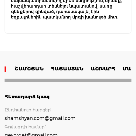
նախապատրաստվող վրեժխնդրություն, նրանք,
հաշվեհարդար տեսնելու նպատակով, սառը
զենքերով զինված, դարանակալել էին
եղբայրներին պատկանող մրգի խանութի մոտ․
ՇԱՄՇՅԱՆ
ՀԱՅԱՍՏԱՆ
ԱՇԽԱՐՀ
ՄԱՄ
Հետադարձ կապ
Ընդհանուր հարցեր՝
shamshyan.com@gmail.com
Գովազդի համար`
gevorget@gmail.com