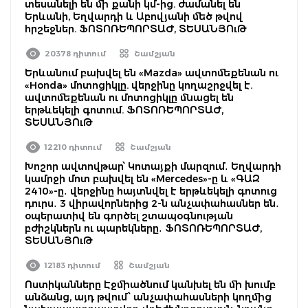
տեսանելի են մի քանի կմ-ից. ժամանել են
Երևանի, Եղվարդի և Աբովյանի մեծ թվով
հրշեջներ. ՖՈՏՈՌԵՊՈՐՏԱԺ, ՏԵՍԱՆՅՈւԹ
20378 դիտում
Շամշյան
Երևանում բախվել են «Mazda» ավտոմեքենան ու
«Honda» մոտոցիկլը. վերջինը կողաշրջվել է.
ավտոմեքենան ու մոտոցիկլը մնացել են
երթևեկելի գոտում. ՖՈՏՈՌԵՊՈՐՏԱԺ,
ՏԵՍԱՆՅՈւԹ
12210 դիտում
Շամշյան
Խոշոր ավտովթար՝ Կոտայքի մարզում․ Եղվարդի
կամրջի մոտ բախվել են «Mercedes»-ը և «ԳԱԶ
2410»-ը․ վերջինը հայտնվել է երթևեկելի գոտուց
դուրս․ 3 վիրավորներից 2-ն անչափահասներ են․
օպերատիվ են գործել շտապօգնության
բժիշկներն ու պարեկները․ ՖՈՏՈՌԵՊՈՐՏԱԺ,
ՏԵՍԱՆՅՈւԹ
12183 դիտում
Շամշյան
Ոստիկանները Էջմիածնում կանխել են մի խումբ
անձանց, այդ թվում՝ անչափահասների կողմից