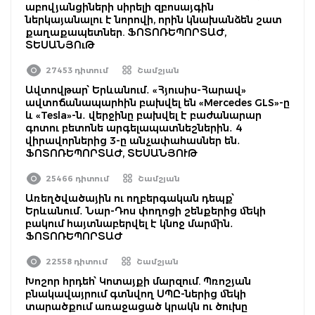
աբովյանցիների սիրելի զբոսայգին
ներկայանալու է նորովի, որին կնախանձեն շատ
քաղաքապետներ. ՖՈՏՈՌԵՊՈՐՏԱԺ,
ՏԵՍԱՆՅՈւԹ
27453 դիտում
Շամշյան
Ավտովթար՝ Երևանում․ «Հյուսիս-Հարավ»
ավտոճանապարհին բախվել են «Mercedes GLS»-ը
և «Tesla»-ն․ վերջինը բախվել է բաժանարար
գոտու բետոնե արգելապատնեշներին․ 4
վիրավորներից 3-ը անչափահասներ են․
ՖՈՏՈՌԵՊՈՐՏԱԺ, ՏԵՍԱՆՅՈՒԹ
25466 դիտում
Շամշյան
Առեղծվածային ու ողբերգական դեպք՝
Երևանում․ Նար-Դոս փողոցի շենքերից մեկի
բակում հայտնաբերվել է կնոջ մարմին․
ՖՈՏՈՌԵՊՈՐՏԱԺ
22558 դիտում
Շամշյան
Խոշոր հրդեհ՝ Կոտայքի մարզում. Պռոշյան
բնակավայրում գտնվող ՍՊԸ-ներից մեկի
տարածքում առաջացած կրակն ու ծուխը