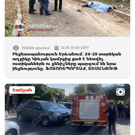
12:01 31-03-2017
155826 դիտում
Ինքնասպանություն Երևանում. 20-25 տարեկան
աղջիկը Կիևյան կամրջից ցած է նետվել.
ոստիկաններն ու քննիչները պարզում են նրա
ինքնությունը. ՖՈՏՈՌԵՊՈՐՏԱժ, ՏԵՍԱՆՅՈՒԹ
Շամշյան