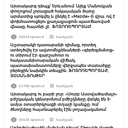
Արտակարգ դեպք՝ Երևանում. Ալեք Մանուկյան
փողոցում չորացած հսկայական ծառը
արմատից պոկվել և ընկել է «Mazda»-ի վրա. ով է
փոխհատուցելու քաղաքացուն պատճառված
վնասը, հայտնի չէ. ՖՈՏՈՌԵՊՈՐՏԱԺ
26543 դիտում
Շամշյան
Աշտարակի դատարանի դիմաց, որտեղ
ստեղծվել էր ավտոմեքենաների «գերեզմանոց»
ու տիրում էր գարշահոտ ու
հակասանիտարական վիճակ,
պատասխանատուները վերջապես տարածքը
բերեցին նախկին տեսքին. ՖՈՏՈՌԵՊՈՐՏԱԺ,
ՏԵՍԱՆՅՈւԹԵՐ
22789 դիտում
Շամշյան
Արտակարգ ու բարի լուր. «Սուրբ Աստվածամայր»
բժշկական կենտրոնում բժիշկները փրկել են 5-
ամյա օտարերկրացի տղայի կյանքը, ում
ծնողները հայտնաբերել էին լողավազանում
20435 դիտում
Շամշյան
Առեղծվածային մահվան դեպք՝ Շիրակի մարզի