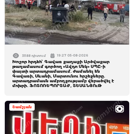
19:27 05-08-2026
31188 դիտում
Խոշոր հրդեհ՝ Գավառ քաղաքի Արծվաքար
թաղամասում գործող «Ավդո Մեկ» ՍՊԸ-ի
փայտի արտադրամասում. ժամանել են
Գավառի, Սևանի, Մարտունու հրշեջները.
արտադրամասն ամբողջությամբ վերածվել է
մոխրի. ՖՈՏՈՌԵՊՈՐՏԱԺ, ՏԵՍԱՆՅՈւԹ
Շամշյան