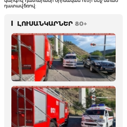
կարգով` դատարանի` օրինական ուժի մեջ մտած
դատավճռով:
ԼՈՒՍԱՆԿԱՐՆԵՐ
80+