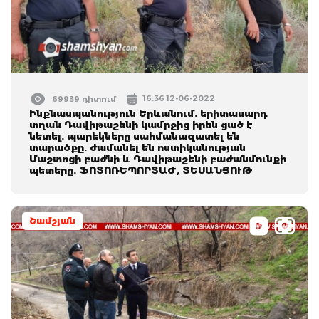
16:36 12-06-2022
69939 դիտում
Ինքնասպանություն Երևանում. երիտասարդ
տղան Դավիթաշենի կամրջից իրեն ցած է
նետել. պարեկները սահմանազատել են
տարածքը. ժամանել են ոստիկանության
Մաշտոցի բաժնի և Դավիթաշենի բաժանմունքի
պետերը. ՖՈՏՈՌԵՊՈՐՏԱԺ, ՏԵՍԱՆՅՈՒԹ
Շամշյան