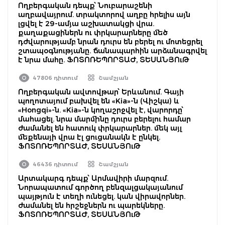
Ողբերգական դեպք՝ Նուբարաշենի
աղբավայրում. տրակտորով աղբը հրելիս այն
լցվել է 29-ամյա աշխատակցի վրա.
քաղաքացիներն ու փրկարարները մեծ
դժվարությամբ նրան դուրս են բերել ու մոտեցրել
շտապօգնությանը. ճանապարհին արձանագրվել
է նրա մահը. ՖՈՏՈՌԵՊՈՐՏԱԺ, ՏԵՍԱՆՅՈւԹ
47806 դիտում
Շամշյան
Ողբերգական ավտովթար՝ Երևանում. Գայի
պողոտայում բախվել են «Kia»-ն (Վիշկա) և
«Hongqi»-ն. «Kia»-ն կողաշրջվել է, վարորդը՝
մահացել. նրա մարմինը դուրս բերելու համար
ժամանել են հատուկ փրկարարներ. մեկ այլ
մեքենայի վրա էլ ցուցանակն է ընկել.
ՖՈՏՈՌԵՊՈՐՏԱԺ, ՏԵՍԱՆՅՈւԹ
46436 դիտում
Շամշյան
Արտակարգ դեպք՝ Արմավիրի մարզում.
Նորապատում գործող բենզալցակայանում
պայթյուն է տեղի ունեցել. կան վիրավորներ.
ժամանել են հրշեջներն ու պարեկները.
ՖՈՏՈՌԵՊՈՐՏԱԺ, ՏԵՍԱՆՅՈւԹ