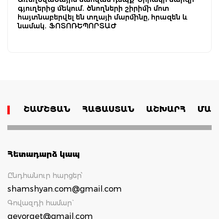
գյուղերից մեկում․ ծնողների շիրիմի մոտ
հայտնաբերվել են տղայի մարմինը, հրազեն և
նամակ․ ՖՈՏՈՌԵՊՈՐՏԱԺ
ՇԱՄՇՅԱՆ
ՀԱՅԱՍՏԱՆ
ԱՇԽԱՐՀ
ՄԱՄ
Հետադարձ կապ
Ընդհանուր հարցեր՝
shamshyan.com@gmail.com
Գովազդի համար`
gevorget@gmail.com