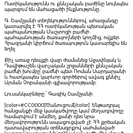
Ոստիկանությունն ու քննչական բաժինը նույնպես
պարզում են մահացածի ինքնությունը:
Գ. Շամշյանի տեղեկություններով, ահազանգը
կատարվել է ՀՀ ոստիկանության պետական
պահպանության Մաշտոցի բաժնի
պահպանության ծառայողների կողմից, ովքեր
Հրազդանի կիրճում ծառայություն կատարելիս են
եղել:
Քիչ առաջ դեպքի վայր ժամանեց Աջափնյակ և
Դավիթաշեն վարչական շրջանների քննչական
բաժնի խումբը՝ բաժնի պետ Ռոման Սարդարյանի
և հատկապես կարևոր գործերով ավագ քննիչ
Արման Չոբանյանի գլխավորությամբ:
Լուսանկարները ՝ Գագիկ Շամշյանի
[color=#CC0000]Ծանուցում[/color]. Ենթադրյալ
հանցանքի մեջ կասկածվողը կամ մեղադրվողը
համարվում է անմեղ, քանի դեռ նրա
մեղավորությունն ապացուցված չէ ՀՀ քրեական
դատավարության օրենսգրքով սահմանված