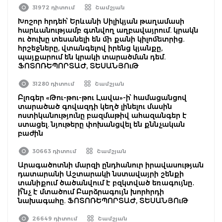
31972 դիտում
Շամշյան
Խոշոր հրդեհ՝ Երևանի Սիլիկյան թաղամասի
հարևանությամբ գտնվող աղբավայրում. կրակն
ու ծուխը տեսանելի են մի քանի կիլոմետրից.
հրշեջները, վտանգելով իրենց կյանքը,
պայքարում են կրակի տարածման դեմ.
ՖՈՏՈՌԵՊՈՐՏԱԺ, ՏԵՍԱՆՅՈւԹ
31280 դիտում
Շամշյան
Բլոգեր «Թու-թու-թու Լավա»-ի՝ համացանցով
տարածած գովազդի կեղծ լինելու մասին
ոստիկանությունը բազմաթիվ ահազանգեր է
ստացել. նյութերը փոխանցվել են քննչական
բաժին
30663 դիտում
Շամշյան
Արագածոտնի մարզի ընդհանուր իրավասության
դատարանի Աշտարակի նստավայրի շենքի
տանիքում ծածանվում է բզկտված եռագույնը․
ի՞նչ է մտածում Բարձրագույն խորհրդի
նախագահը. ՖՈՏՈՌԵՊՈՐՏԱԺ, ՏԵՍԱՆՅՈւԹ
26649 դիտում
Շամշյան