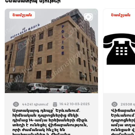
Նմանատիպ նյութեր
Շամշյան
Շամշյան
16:42 10-03-2025
44241 դիտում
26508 
Արտակարգ դեպք՝ Երևանում․
Վիճաբանու
հիմնական դպրոցներից մեկի
Երևանում
դիմաց 14-ամյա երեխաների միջև
դպրոցների
տեղի է ունեցել վիճաբանություն,
ամյա տղա
որի ժամանակ հնչել են
ունեցած 
հայհոյանքներ և միմյանց
ժամանակ 