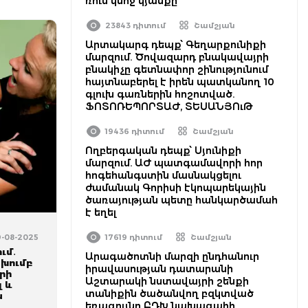
ռուս կնոջ կյանքը
23843 դիտում
Շամշյան
Արտակարգ դեպք՝ Գեղարքունիքի
մարզում. Ծովազարդ բնակավայրի
բնակիչը գետնափոր շինությունում
հայտնաբերել է իրեն պատկանող 10
գլուխ գառներին հոշոտված.
ՖՈՏՈՌԵՊՈՐՏԱԺ, ՏԵՍԱՆՅՈւԹ
19436 դիտում
Շամշյան
Ողբերգական դեպք՝ Սյունիքի
մարզում. ԱԺ պատգամավորի հոր
հոգեհանգստին մասնակցելու
ժամանակ Գորիսի էկոպարեկային
ծառայության պետը հանկարծամահ
է եղել
19-08-2025
17619 դիտում
Շամշյան
ւմ․
Արագածոտնի մարզի ընդհանուր
 խումբ
իրավասության դատարանի
րի
Աշտարակի նստավայրի շենքի
լ և
տանիքին ծածանվող բզկտված
ն
եռագույնը ԲԴԽ նախագահի