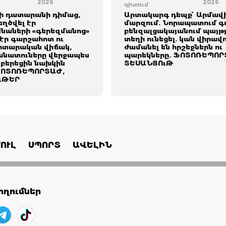
2026
2026
դիտում
 դատարանի դիմաց,
Արտակարգ դեպք՝ Արմավ
ղծվել էր
մարզում. Նորապատում գ
նաների «գերեզմանոց»
բենզալցակայանում պայթյ
 էր գարշահոտ ու
տեղի ունեցել. կան վիրավ
իտարական վիճակ,
ժամանել են հրշեջներն ու
նատուները վերջապես
պարեկները. ՖՈՏՈՌԵՊՈՐ
բերեցին նախկին
ՏԵՍԱՆՅՈւԹ
ՖՈՏՈՌԵՊՈՐՏԱԺ,
ւԹԵՐ
ՈՒԼ
ՍՊՈՐՏ
ԱՎԵԼԻՆ
ղումներ