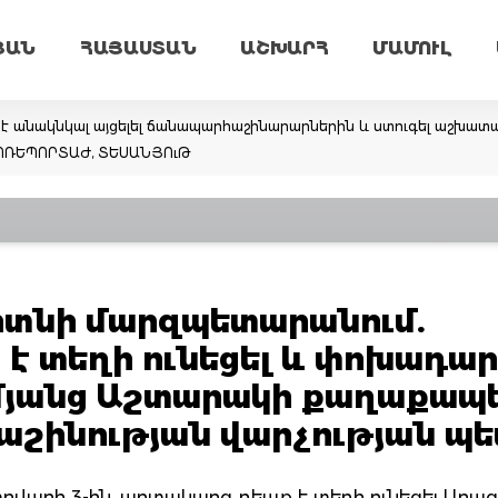
ՅԱՆ
ՀԱՅԱՍՏԱՆ
ԱՇԽԱՐՀ
ՄԱՄՈՒԼ
 անակնկալ այցելել ճանապարհաշինարարներին և ստուգել աշխատանք
ՏՈՌԵՊՈՐՏԱԺ, ՏԵՍԱՆՅՈւԹ
տնի մարզպետարանում.
 է տեղի ունեցել և փոխադար
իմյանց Աշտարակի քաղաքապ
շինության վարչության պ
փետրվարի 3-ին, արտակարգ դեպք է տեղի ունեցել Ար