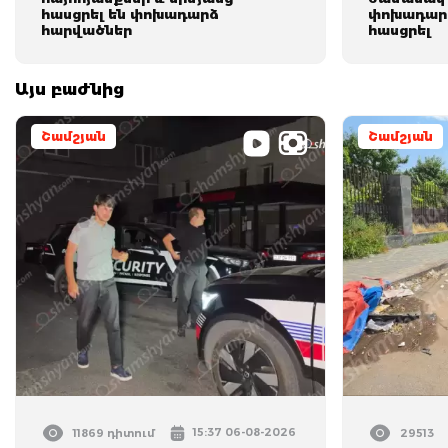
հասցրել են փոխադարձ
փոխադարձ
հարվածներ
հասցրել
Այս բաժնից
Շամշյան
Շամշյան
15:37 06-08-2026
11869 դիտում
29513