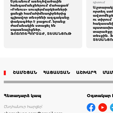
Երևանում առեղծվածային
դիտում
հանգամանքներում մահացած՝
Աշտարակի
«Բոնուս» սուպերմարկետների
որտեղ ստե
ցանցի համահիմնադիրներից
ավտոմեքե
գլխավոր տնօրենի ազգականը
ու տիրում
փակագծեր է բացում. նրանք
հակասան
ժամանակին ստացել են
պատասխա
սպառնալիքներ.
տարածքը 
ՖՈՏՈՌԵՊՈՐՏԱԺ, ՏԵՍԱՆՅՈւԹ
տեսքին. 
ՏԵՍԱՆՅՈ
ՇԱՄՇՅԱՆ
ՀԱՅԱՍՏԱՆ
ԱՇԽԱՐՀ
ՄԱՄ
Հետադարձ կապ
Օգտակար հ
Ընդհանուր հարցեր՝