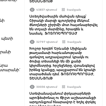
ՏԵՍԱՆՅՈւԹ
43837 դիտում
Շամշյան
Առեղծվածային մահվան դեպք՝
նի
Շիրակի մարզի գյուղերից մեկում․
ծնողների շիրիմի մոտ հայտնաբերվել
են տղայի մարմինը, հրազեն և
նամակ․ ՖՈՏՈՌԵՊՈՐՏԱԺ
ն պետի
32797 դիտում
Շամշյան
Խոշոր հրդեհ՝ Երևանի Սիլիկյան
արանի
թաղամասի հարևանությամբ
գտնվող աղբավայրում. կրակն ու
ծուխը տեսանելի են մի քանի
 նրա
կիլոմետրից. հրշեջները, վտանգելով
ատարանի`
իրենց կյանքը, պայքարում են կրակի
տարածման դեմ. ՖՈՏՈՌԵՊՈՐՏԱԺ,
ՏԵՍԱՆՅՈւԹ
30036 դիտում
Շամշյան
Ստեփանավանում փրկարարների
պրոֆեսիոնալ ու ճիշտ աշխատանքի
արդյունքում հնարավոր է եղել փրկել