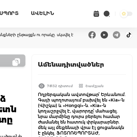
ՍՊՈՐՏ
ԱՎԵԼԻՆ
ների ընթացքն ու որակը. սկսվել է
Ամենադիտվածներ
78132 դիտում
Շամշյան
Ողբերգական ավտովթար՝ Երևանում.
ձ
Գայի պողոտայում բախվել են «Kia»-ն
(Վիշկա) և «Hongqi»-ն. «Kia»-ն
ետն
կողաշրջվել է, վարորդը՝ մահացել.
նրա մարմինը դուրս բերելու համար
ետը
ժամանել են հատուկ փրկարարներ.
մեկ այլ մեքենայի վրա էլ ցուցանակն
է ընկել. ՖՈՏՈՌԵՊՈՐՏԱԺ,
ագածոտնի