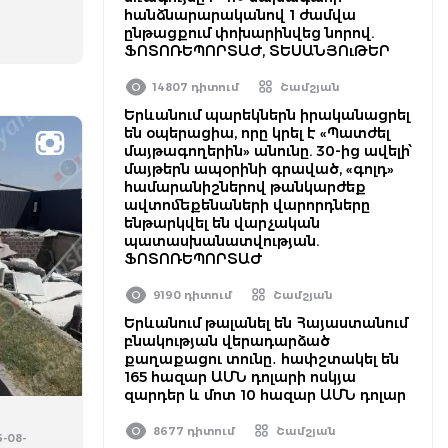
հանձնարարականով 1 ժամվա
ընթացքում փոխարինվեց նորով.
ՖՈՏՈՌԵՊՈՐՏԱԺ, ՏԵՍԱՆՅՈւԹԵՐ
14807 դիտում
Շամշյան
Երևանում պարեկներն իրականացրել
են օպերացիա, որը կրել է «Պատժել
մայթագողերին» անունը. 30-ից ավելի՝
մայթերն ապօրինի գրաված, «գոլդ»
համարանիշներով թանկարժեք
ավտոմեքենաների վարորդները
ենթարկվել են վարչական
պատասխանատվության.
ՖՈՏՈՌԵՊՈՐՏԱԺ
9190 դիտում
Շամշյան
Երևանում թալանել են Հայաստանում
բնակության վերադարձած
քաղաքացու տունը․ հափշտակել են
165 հազար ԱՄՆ դոլարի ոսկյա
զարդեր և մոտ 10 հազար ԱՄՆ դոլար
8677 դիտում
Շամշյան
6-08-