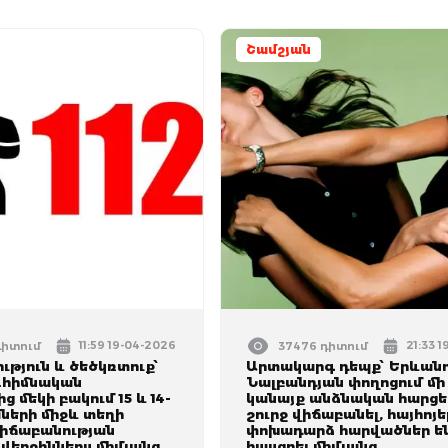
Շամշյան
11:59 19-04-2026
21:33 
դիտում
37476 դիտում
թյուն և ծեծկռտուք՝
Արտակարգ դեպք՝ Երևանո
․հիմնական
Նալբանդյան փողոցում մի
ց մեկի բակում 15 և 14-
կանայք անձնական հարցե
ների միջև տեղի
շուրջ վիճաբանել, հայհոյե
վիճաբանության
փոխադարձ հարվածներ ե
վերջիններս միմյանց
հասցրել միմյանց