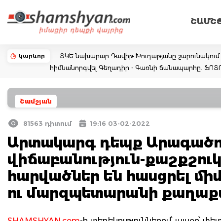
ՇԱՄՇ
կարևոր
ՏԿԵ նախարար Դավիթ Խուդաթյանը շարունակում է
հիմնանորգվել Գեղադիր - Գառնի ճանապարհը. ՖՈ
Շամշյան
81563 դիտում
19:16 03-02-2022
Արտակարգ դեպք Արագածո
վիճաբանություն-քաշքշուկ
հարվածներ են հասցրել մ
ու մարզպետարանի քաղաքա
SHAMSHYAN.com
-ի տեղեկություններով՝ այսօր՝ 