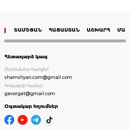
ՇԱՄՇՅԱՆ
ՀԱՅԱՍՏԱՆ
ԱՇԽԱՐՀ
ՄԱՄ
Հետադարձ կապ
Ընդհանուր հարցեր՝
shamshyan.com@gmail.com
Գովազդի համար`
gevorget@gmail.com
Օգտակար հղումներ