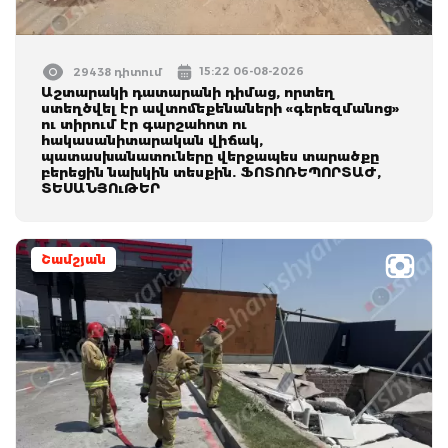
15:22 06-08-2026
29438 դիտում
Աշտարակի դատարանի դիմաց, որտեղ
ստեղծվել էր ավտոմեքենաների «գերեզմանոց»
ու տիրում էր գարշահոտ ու
հակասանիտարական վիճակ,
պատասխանատուները վերջապես տարածքը
բերեցին նախկին տեսքին. ՖՈՏՈՌԵՊՈՐՏԱԺ,
ՏԵՍԱՆՅՈւԹԵՐ
Շամշյան