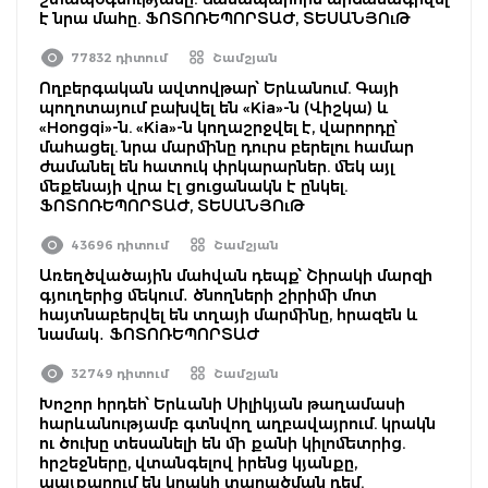
է նրա մահը. ՖՈՏՈՌԵՊՈՐՏԱԺ, ՏԵՍԱՆՅՈւԹ
77832 դիտում
Շամշյան
Ողբերգական ավտովթար՝ Երևանում. Գայի
պողոտայում բախվել են «Kia»-ն (Վիշկա) և
«Hongqi»-ն. «Kia»-ն կողաշրջվել է, վարորդը՝
մահացել. նրա մարմինը դուրս բերելու համար
ժամանել են հատուկ փրկարարներ. մեկ այլ
մեքենայի վրա էլ ցուցանակն է ընկել.
ՖՈՏՈՌԵՊՈՐՏԱԺ, ՏԵՍԱՆՅՈւԹ
43696 դիտում
Շամշյան
Առեղծվածային մահվան դեպք՝ Շիրակի մարզի
գյուղերից մեկում․ ծնողների շիրիմի մոտ
հայտնաբերվել են տղայի մարմինը, հրազեն և
նամակ․ ՖՈՏՈՌԵՊՈՐՏԱԺ
32749 դիտում
Շամշյան
Խոշոր հրդեհ՝ Երևանի Սիլիկյան թաղամասի
հարևանությամբ գտնվող աղբավայրում. կրակն
ու ծուխը տեսանելի են մի քանի կիլոմետրից.
հրշեջները, վտանգելով իրենց կյանքը,
պայքարում են կրակի տարածման դեմ.