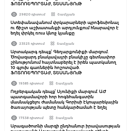
ՖՈՏՈՌԵՊՈՐՏԱԺ, ՏԵՍԱՆՅՈւԹ
29820 դիտում
Շամշյան
Ստեփանավանում փրկարարների պրոֆեսիոնալ
ու ճիշտ աշխատանքի արդյունքում հնարավոր է
եղել փրկել ռուս կնոջ կյանքը
23525 դիտում
Շամշյան
Արտակարգ դեպք՝ Գեղարքունիքի մարզում.
Ծովազարդ բնակավայրի բնակիչը գետնափոր
շինությունում հայտնաբերել է իրեն պատկանող
10 գլուխ գառներին հոշոտված.
ՖՈՏՈՌԵՊՈՐՏԱԺ, ՏԵՍԱՆՅՈւԹ
19385 դիտում
Շամշյան
Ողբերգական դեպք՝ Սյունիքի մարզում. ԱԺ
պատգամավորի հոր հոգեհանգստին
մասնակցելու ժամանակ Գորիսի էկոպարեկային
ծառայության պետը հանկարծամահ է եղել
17538 դիտում
Շամշյան
Արագածոտնի մարզի ընդհանուր իրավասության