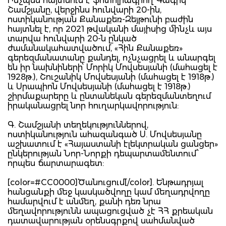
Ինչպես հայտնում է ֆոտոլրագրող Գագիկ
Շամշյանը, վերջինս հունվարի 20-ին,
ոստիկանության Քանաքեռ-Զեյթունի բաժին
հայտնել է, որ 2021 թվականի մայիսից մինչև այս
տարվա հունվարի 20-ն ընկած
ժամանակահատվածում, «Հին Քանաքեռ»
գերեզմանատանը քանդել, ոչնչացրել և անարգել
են իր նախնիների՝ Մորիկ Մովսեսյանի (մահացել է
1928թ.), Շուշանիկ Մովսեսյանի (մահացել է 1918թ.)
և Սրապիոն Մովսեսյանի (մահացել է 1918թ.)
շիրմաքարերը և ընտանեկան գերեզմանտեղում
իրականացրել նոր հուղարկավորություն:
Գ. Շամշյանի տեղեկություններով,
ոստիկանություն ահազանգած Ս. Մովսեսյանը
աշխատում է «Հայաստանի էլեկտրական ցանցեր»
ընկերության Նոր-Նորքի դեպարտամենտում՝
որպես ճարտարագետ:
[color=#CC0000]Ծանուցում[/color]. Ենթադրյալ
հանցանքի մեջ կասկածվողը կամ մեղադրվողը
համարվում է անմեղ, քանի դեռ նրա
մեղավորությունն ապացուցված չէ ՀՀ քրեական
դատավարության օրենսգրքով սահմանված