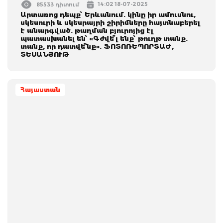
14:02 18-07-2025
85533 դիտում
Արտառոց դեպք՝ Երևանում. կինը իր ամուսնու,
սկեսուրի և սկեսրայրի շիրիմները հայտնաբերել
է անարգված. թաղման բյուրոյից էլ
պատասխանել են՝ «Գժվե՞լ ենք՝ թուղթ տանք.
տանք, որ դատվե՞նք». ՖՈՏՈՌԵՊՈՐՏԱԺ,
ՏԵՍԱՆՅՈՒԹ
Հայաստան