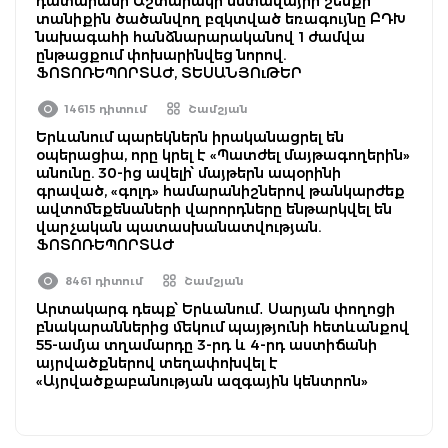
դատարանի Աշտարակի նստավայրի շենքի
տանիքին ծածանվող բզկտված եռագույնը ԲԴԽ
նախագահի հանձնարարականով 1 ժամվա
ընթացքում փոխարինվեց նորով.
ՖՈՏՈՌԵՊՈՐՏԱԺ, ՏԵՍԱՆՅՈւԹԵՐ
14615 դիտում
Շամշյան
Երևանում պարեկներն իրականացրել են
օպերացիա, որը կրել է «Պատժել մայթագողերին»
անունը. 30-ից ավելի՝ մայթերն ապօրինի
գրաված, «գոլդ» համարանիշներով թանկարժեք
ավտոմեքենաների վարորդները ենթարկվել են
վարչական պատասխանատվության.
ՖՈՏՈՌԵՊՈՐՏԱԺ
8461 դիտում
Շամշյան
Արտակարգ դեպք՝ Երևանում․ Սարյան փողոցի
բնակարաններից մեկում պայթյունի հետևանքով
55-ամյա տղամարդը 3-րդ և 4-րդ աստիճանի
այրվածքներով տեղափոխվել է
«Այրվածքաբանության ազգային կենտրոն»