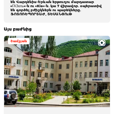
են Վարդենիս-Երևան երթուղու մարդատար
«ГАЗель»-ն ու «Kia»-ն. կա 7 վիրավոր. օպերատիվ
են գործել բժիշկներն ու պարեկները.
ՖՈՏՈՌԵՊՈՐՏԱԺ, ՏԵՍԱՆՅՈւԹ
Այս բաժնից
Շամշյան