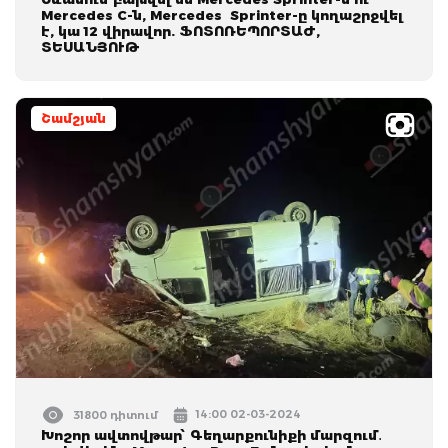
Mercedes C-ն, Mercedes Sprinter-ը կողաշրջվել
է, կա 12 վիրավոր. ՖՈՏՈՌԵՊՈՐՏԱԺ,
ՏԵՍԱՆՅՈՒԹ
Շամշյան
14:00 02-03-2024
31800 դիտում
Խոշոր ավտովթար՝ Գեղարքունիքի մարզում․