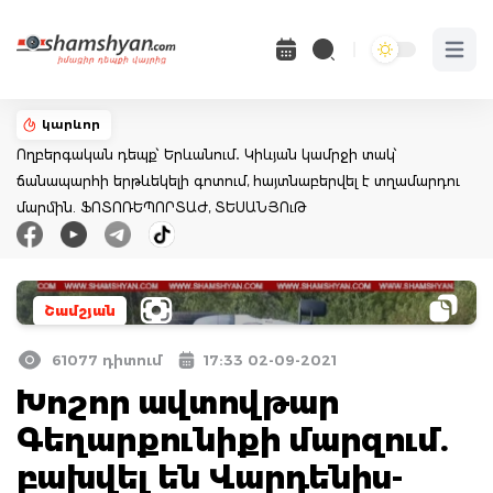
Open 
կարևոր
Ողբերգական դեպք՝ Երևանում․ Կիևյան կամրջի տակ՝
ճանապարհի երթևեկելի գոտում, հայտնաբերվել է տղամարդու
մարմին. ՖՈՏՈՌԵՊՈՐՏԱԺ, ՏԵՍԱՆՅՈւԹ
Շամշյան
61077 դիտում
17:33 02-09-2021
Խոշոր ավտովթար
Գեղարքունիքի մարզում.
բախվել են Վարդենիս-