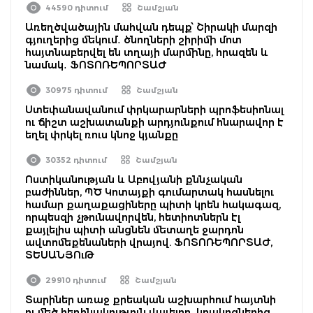
44590 դիտում
Շամշյան
Առեղծվածային մահվան դեպք՝ Շիրակի մարզի
գյուղերից մեկում․ ծնողների շիրիմի մոտ
հայտնաբերվել են տղայի մարմինը, հրազեն և
նամակ․ ՖՈՏՈՌԵՊՈՐՏԱԺ
30975 դիտում
Շամշյան
Ստեփանավանում փրկարարների պրոֆեսիոնալ
ու ճիշտ աշխատանքի արդյունքում հնարավոր է
եղել փրկել ռուս կնոջ կյանքը
30352 դիտում
Շամշյան
Ոստիկանության և Աբովյանի քննչական
բաժիններ, ՊԾ Կոտայքի գումարտակ հասնելու
համար քաղաքացիները պիտի կրեն հակագազ,
որպեսզի չթունավորվեն, հետիոտներն էլ
քայլելիս պիտի անցնեն մետաղե ջարդոն
ավտոմեքենաների վրայով. ՖՈՏՈՌԵՊՈՐՏԱԺ,
ՏԵՍԱՆՅՈւԹ
29910 դիտում
Շամշյան
Տարիներ առաջ քրեական աշխարհում հայտնի
ու մեծ հեղինակություն վայելող, կրակոցներից