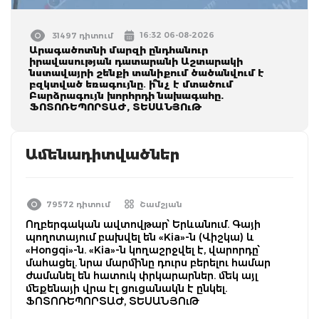
16:32 06-08-2026
31497 դիտում
Արագածոտնի մարզի ընդհանուր
իրավասության դատարանի Աշտարակի
նստավայրի շենքի տանիքում ծածանվում է
բզկտված եռագույնը․ ի՞նչ է մտածում
Բարձրագույն խորհրդի նախագահը.
ՖՈՏՈՌԵՊՈՐՏԱԺ, ՏԵՍԱՆՅՈւԹ
Ամենադիտվածներ
79572 դիտում
Շամշյան
Ողբերգական ավտովթար՝ Երևանում. Գայի
պողոտայում բախվել են «Kia»-ն (Վիշկա) և
«Hongqi»-ն. «Kia»-ն կողաշրջվել է, վարորդը՝
մահացել. նրա մարմինը դուրս բերելու համար
ժամանել են հատուկ փրկարարներ. մեկ այլ
մեքենայի վրա էլ ցուցանակն է ընկել.
ՖՈՏՈՌԵՊՈՐՏԱԺ, ՏԵՍԱՆՅՈւԹ