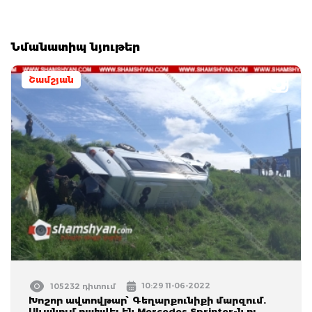
Նմանատիպ նյութեր
Շամշյան
10:29 11-06-2022
105232 դիտում
Խոշոր ավտովթար՝ Գեղարքունիքի մարզում.
Սևանում բախվել են Mercedes Sprinter-ն ու