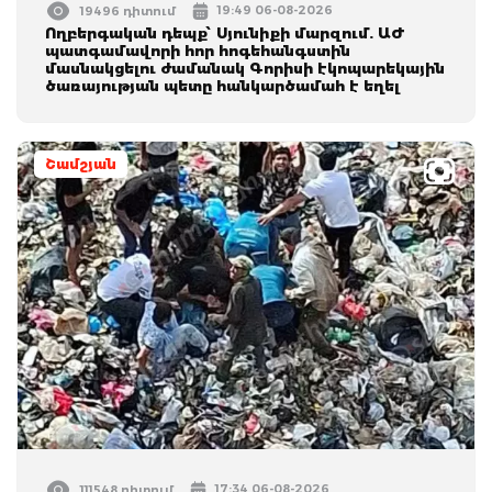
19:49 06-08-2026
19496 դիտում
Ողբերգական դեպք՝ Սյունիքի մարզում. ԱԺ
պատգամավորի հոր հոգեհանգստին
մասնակցելու ժամանակ Գորիսի էկոպարեկային
ծառայության պետը հանկարծամահ է եղել
Շամշյան
17:34 06-08-2026
111548 դիտում