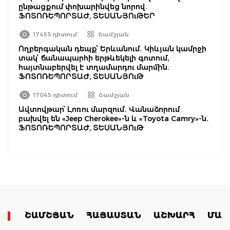
ընթացքում փոխարինվեց նորով.
ՖՈՏՈՌԵՊՈՐՏԱԺ, ՏԵՍԱՆՅՈւԹԵՐ
17453 դիտում
Շամշյան
Ողբերգական դեպք՝ Երևանում․ Կիևյան կամրջի
տակ՝ ճանապարհի երթևեկելի գոտում,
հայտնաբերվել է տղամարդու մարմին.
ՖՈՏՈՌԵՊՈՐՏԱԺ, ՏԵՍԱՆՅՈւԹ
17045 դիտում
Շամշյան
Ավտովթար՝ Լոռու մարզում․ Վանաձորում
բախվել են «Jeep Cherokee»-ն և «Toyota Camry»-ն․
ՖՈՏՈՌԵՊՈՐՏԱԺ, ՏԵՍԱՆՅՈւԹ
ՇԱՄՇՅԱՆ
ՀԱՅԱՍՏԱՆ
ԱՇԽԱՐՀ
ՄԱՄ