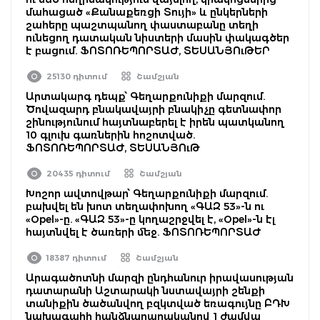
մահացած «Քանաքեռցի Տույի» և ընկերների
շահերը պաշտպանող փաստաբանը տեղի
ունեցող դատական նիստերի մասին փակագծեր
է բացում. ՖՈՏՈՌԵՊՈՐՏԱԺ, ՏԵՍԱՆՅՈւԹԵՐ
25130 դիտում
Շամշյան
Արտակարգ դեպք՝ Գեղարքունիքի մարզում.
Ծովազարդ բնակավայրի բնակիչը գետնափոր
շինությունում հայտնաբերել է իրեն պատկանող
10 գլուխ գառներին հոշոտված.
ՖՈՏՈՌԵՊՈՐՏԱԺ, ՏԵՍԱՆՅՈւԹ
20435 դիտում
Շամշյան
Խոշոր ավտովթար՝ Գեղարքունիքի մարզում.
բախվել են խոտ տեղափոխող «ԳԱԶ 53»-ն ու
«Opel»-ը. «ԳԱԶ 53»-ը կողաշրջվել է, «Opel»-ն էլ
հայտնվել է ծառերի մեջ. ՖՈՏՈՌԵՊՈՐՏԱԺ
18387 դիտում
Շամշյան
Արագածոտնի մարզի ընդհանուր իրավասության
դատարանի Աշտարակի նստավայրի շենքի
տանիքին ծածանվող բզկտված եռագույնը ԲԴԽ
նախագահի հանձնարարականով 1 ժամվա