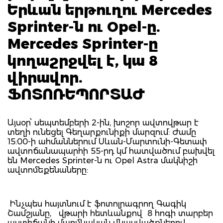
Երևան երթուղու Mercedes
Sprinter-ն ու Opel-ը.
Mercedes Sprinter-ը
կողաշրջվել է, կա 8
վիրավոր.
ՖՈՏՈՌԵՊՈՐՏԱԺ
Այսօր՝ սեպտեմբերի 2-ին, խոշոր ավտովթար է
տեղի ունեցել Գեղարքունիքի մարզում: Ժամը
15:00-ի ահմաններում Սևան-Մարտունի-Գետափ
ավտոճանապարհի 55-րդ կմ հատվածում բախվել
են Mercedes Sprinter-ն ու Opel Astra մակնիշի
ավտոմեքենաները:
Ինչպես հայտնում է ֆոտոլրագրող Գագիկ
Շամշյանը, վթարի հետևանքով 8 հոգի տարբեր
աստիճանի մարմնական վնասվածքներով