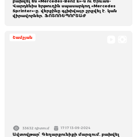
բախվել են «Mercedes-Benz E»-ն ու Երևան-
Վարդենիս երթուղին սպասարկող «Mercedes
Sprinter»-ը․ վերջինը գլխիվայր շրջվել է․ կան
վիրավորներ․ ՖՈՏՈՌԵՊՈՐՏԱԺ
Շամշյան
17:17 13-09-2024
33632 դիտում
Ավտովթար՝ Գեղարքունիքի մարզում. բախվել