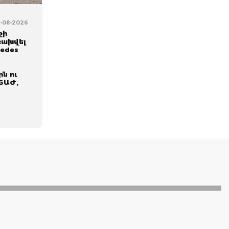
4-08-2026
շի
բախվել
cedes
ն ու
ՏԱԺ,