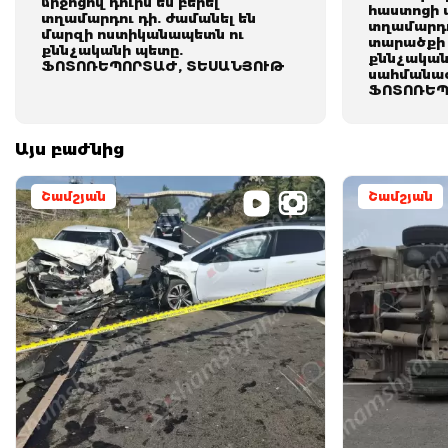
միջոցով դուրս են բերել
հաստոցի տ
տղամարդու դի. ժամանել են
տղամարդո
մարզի ոստիկանապետն ու
տարածքի 
քննչականի պետը.
քննչական
ՖՈՏՈՌԵՊՈՐՏԱԺ, ՏԵՍԱՆՅՈՒԹ
սահմանազ
ՖՈՏՈՌԵՊ
Այս բաժնից
Շամշյան
Շամշյան