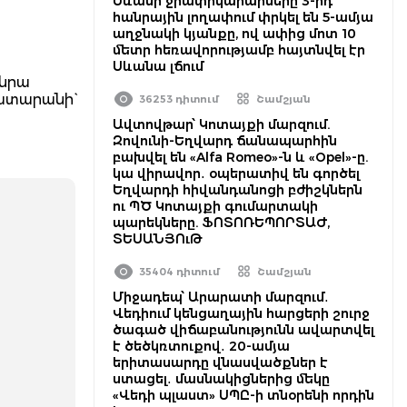
Սևանի ջրափրկարարները 3-րդ
հանրային լողափում փրկել են 5-ամյա
աղջնակի կյանքը, ով ափից մոտ 10
մետր հեռավորությամբ հայտնվել էր
Սևանա լճում
 նրա
ատարանի`
36253 դիտում
Շամշյան
Ավտովթար՝ Կոտայքի մարզում.
Զովունի-Եղվարդ ճանապարհին
բախվել են «Alfa Romeo»-ն և «Opel»-ը.
կա վիրավոր․ օպերատիվ են գործել
Եղվարդի հիվանդանոցի բժիշկներն
ու ՊԾ Կոտայքի գումարտակի
պարեկները. ՖՈՏՈՌԵՊՈՐՏԱԺ,
ՏԵՍԱՆՅՈւԹ
35404 դիտում
Շամշյան
Միջադեպ՝ Արարատի մարզում․
Վեդիում կենցաղային հարցերի շուրջ
ծագած վիճաբանությունն ավարտվել
է ծեծկռտուքով․ 20-ամյա
երիտասարդը վնասվածքներ է
ստացել․ մասնակիցներից մեկը
«Վեդի պլաստ» ՍՊԸ-ի տնօրենի որդին