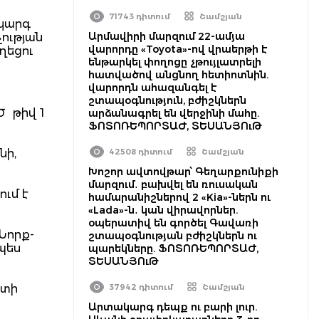
71743 դիտում
Շամշյան
ակարգ
Արմավիրի մարզում 22-ամյա
ության
վարորդը «Toyota»-ով վրաերթի է
ղեցու
ենթարկել փողոցը չթույլատրելի
հատվածով անցնող հետիոտնին.
վարորդն ահազանգել է
շտապօգնություն, բժիշկներն
Ծ թիվ 1
արձանագրել են վերջինի մահը.
ՖՈՏՈՌԵՊՈՐՏԱԺ, ՏԵՍԱՆՅՈւԹ
նի,
42508 դիտում
Շամշյան
Խոշոր ավտովթար՝ Գեղարքունիքի
մարզում․ բախվել են ռուսական
ւմ է
համարանիշներով 2 «Kia»-ներն ու
«Lada»-ն․ կան վիրավորներ.
օպերատիվ են գործել Գավառի
Նորք-
շտապօգնության բժիշկներն ու
պես
պարեկները. ՖՈՏՈՌԵՊՈՐՏԱԺ,
ՏԵՍԱՆՅՈւԹ
ստի
37942 դիտում
Շամշյան
Արտակարգ դեպք ու բարի լուր.