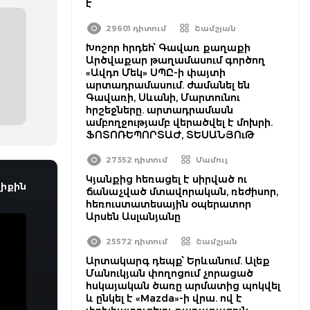
է
29601 դիտում
Շամշյան
Խոշոր հրդեհ՝ Գավառ քաղաքի
Արծվաքար թաղամասում գործող
«Ավդո Մեկ» ՍՊԸ-ի փայտի
արտադրամասում. ժամանել են
Գավառի, Սևանի, Մարտունու
հրշեջները. արտադրամասն
ամբողջությամբ վերածվել է մոխրի.
ՖՈՏՈՌԵՊՈՐՏԱԺ, ՏԵՍԱՆՅՈւԹ
27352 դիտում
Մամուլ
Կյանքից հեռացել է սիրված ու
իքին
ճանաչված մտավորական, ռեժիսոր,
հեռուստատեսային օպերատոր
Արսեն Ասլանյանը
25572 դիտում
Շամշյան
Արտակարգ դեպք՝ Երևանում. Ալեք
Մանուկյան փողոցում չորացած
հսկայական ծառը արմատից պոկվել
և ընկել է «Mazda»-ի վրա. ով է