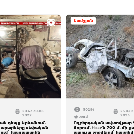
Շամշյան
50284
20:43 30-10-
23:03 2
2022
2023
դիտում
ան դեպք Երևանում.
Ողբերգական ավտովթար 
կարարները սեփական
ձորում. Нива-ն 700 մ. մի ք
ղում՝ խառատային
պտույտ շրջվելով՝ հայտնվ