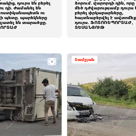
ակից, դուրս են բերել
ձորում. վարորդի դին, որը
ւ դի. ժամանել են
մեծ դժվարությամբ դուրս 
ոստիկանապետն ու
բերել փրկարարները,
ի պետը. պարեկները
հայտնաբերվել է ավտոմե
ատել են տարածքը.
դուրս. ՖՈՏՈՌԵՊՈՐՏԱԺ,
ՈՐՏԱԺ
ՏԵՍԱՆՅՈՒԹ
Շամշյան