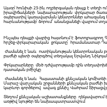
Այսօր՝ հունիսի 23-ին, ողբերգական դեպք է տեղի 
իրավիճակների նախարարության փրկարար ծառայո
օպերատիվ կառավարման կենտրոններ ահազանգ է ս
հարևանությամբ՝ ձորում՝ անանցանելի վայրում տղ
Ինչպես դեպքի վայրից հայտնում է ֆոտոլրագրող 
հրշեջ-փրկարարական ջոկատը՝ հրամանատար Դավ
Ժամանել է նաև ոստիկանության կենտրոնական բ
բաժնի պետի օպերգծով տեղակալ Երվանդ Նիկոյան
Փրկարարները մեծ դժվարությամբ դին տեղափոխեց
դատական բժիշկը:
Ժամանել ե նաև Հայաստանի քննչական կոմիտեի 
Մարաշ վարչական շրջանների քննչական բաժնի խո
կարևոր գործերով ավագ քննիչ Վահրամ Տիրացվյա
Տեղում քննչական աշխատանքները ղեկավարում է 
առթիվ նյութեր են նախապատրաստվում: