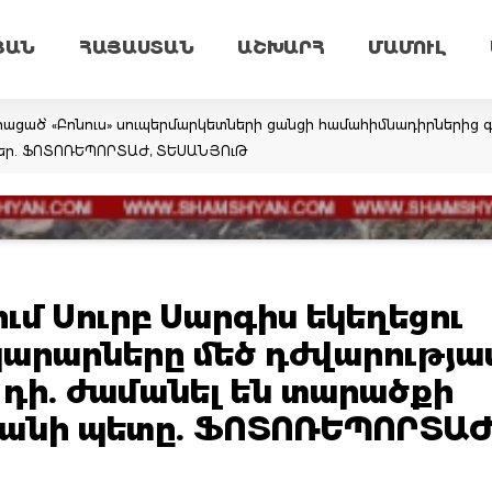
ՅԱՆ
ՀԱՅԱՍՏԱՆ
ԱՇԽԱՐՀ
ՄԱՄՈՒԼ
հացած՝ «Բոնուս» սուպերմարկետների ցանցի համահիմնադիրներից 
ներ. ՖՈՏՈՌԵՊՈՐՏԱԺ, ՏԵՍԱՆՅՈւԹ
մ Սուրբ Սարգիս եկեղեցու
կարարները մեծ դժվարությա
 դի. ժամանել են տարածքի
կանի պետը. ՖՈՏՈՌԵՊՈՐՏԱԺ