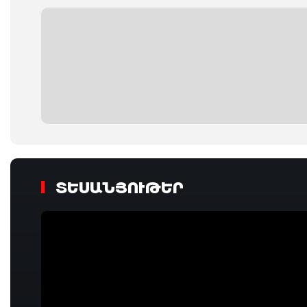
ՏԵՍԱՆՅՈՒԹԵՐ