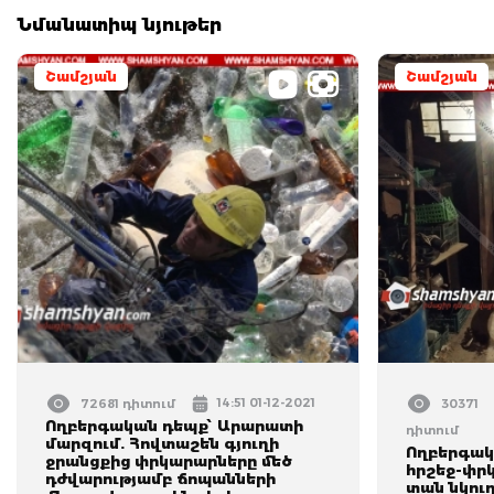
Նմանատիպ նյութեր
Շամշյան
Շամշյան
14:51 01-12-2021
72681 դիտում
30371
Ողբերգական դեպք՝ Արարատի
դիտում
մարզում. Հովտաշեն գյուղի
Ողբերգակ
ջրանցքից փրկարարները մեծ
հրշեջ-փր
դժվարությամբ ճոպանների
տան նկու