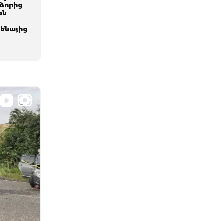
 ձորից
են
քենայից