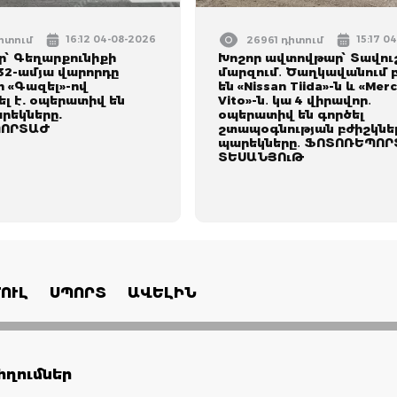
16:12 04-08-2026
15:17 0
դիտում
26961 դիտում
՝ Գեղարքունիքի
Խոշոր ավտովթար՝ Տավու
32-ամյա վարորդը
մարզում․ Ծաղկավանում 
 «Գազել»-ով
են «Nissan Tiida»-ն և «Mer
լ է. օպերատիվ են
Vito»-ն․ կա 4 վիրավոր․
րեկները.
օպերատիվ են գործել
ՈՐՏԱԺ
շտապօգնության բժիշկներ
պարեկները․ ՖՈՏՈՌԵՊՈՐ
ՏԵՍԱՆՅՈւԹ
ՈՒԼ
ՍՊՈՐՏ
ԱՎԵԼԻՆ
ղումներ