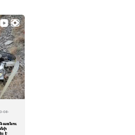
0-08-
Գառնու
անի
ել է