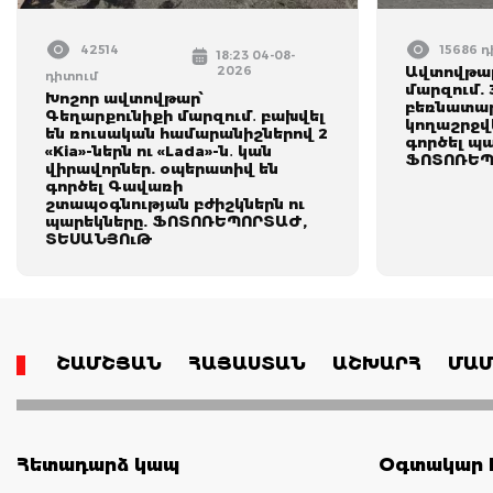
42514
15686 
18:23 04-08-
2026
Ավտովթար
դիտում
մարզում. 
Խոշոր ավտովթար՝
բեռնատար
Գեղարքունիքի մարզում․ բախվել
կողաշրջվե
են ռուսական համարանիշներով 2
գործել պա
«Kia»-ներն ու «Lada»-ն․ կան
ՖՈՏՈՌԵՊ
վիրավորներ. օպերատիվ են
գործել Գավառի
շտապօգնության բժիշկներն ու
պարեկները. ՖՈՏՈՌԵՊՈՐՏԱԺ,
ՏԵՍԱՆՅՈւԹ
ՇԱՄՇՅԱՆ
ՀԱՅԱՍՏԱՆ
ԱՇԽԱՐՀ
ՄԱՄ
Հետադարձ կապ
Օգտակար հ