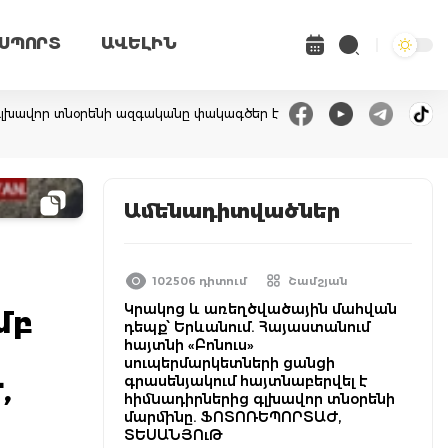
ՍՊՈՐՏ
ԱՎԵԼԻՆ
գլխավոր տնօրենի ազգականը փակագծեր է
Ամենադիտվածներ
102506 դիտում
Շամշյան
Կրակոց և առեղծվածային մահվան
մբ
դեպք՝ Երևանում. Հայաստանում
հայտնի «Բոնուս»
սուպերմարկետների ցանցի
գրասենյակում հայտնաբերվել է
,
հիմնադիրներից գլխավոր տնօրենի
մարմինը. ՖՈՏՈՌԵՊՈՐՏԱԺ,
ՏԵՍԱՆՅՈւԹ