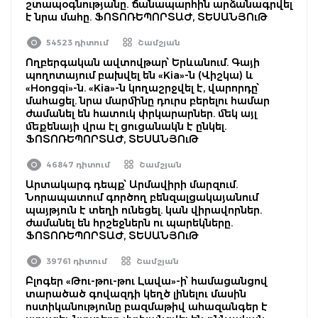
շտապօգնությանը. ճանապարհին արձանագրվել
է նրա մահը. ՖՈՏՈՌԵՊՈՐՏԱԺ, ՏԵՍԱՆՅՈւԹ
54523 դիտում
Շամշյան
Ողբերգական ավտովթար՝ Երևանում. Գայի
պողոտայում բախվել են «Kia»-ն (Վիշկա) և
«Hongqi»-ն. «Kia»-ն կողաշրջվել է, վարորդը՝
մահացել. նրա մարմինը դուրս բերելու համար
ժամանել են հատուկ փրկարարներ. մեկ այլ
մեքենայի վրա էլ ցուցանակն է ընկել.
ՖՈՏՈՌԵՊՈՐՏԱԺ, ՏԵՍԱՆՅՈւԹ
46847 դիտում
Շամշյան
Արտակարգ դեպք՝ Արմավիրի մարզում.
Նորապատում գործող բենզալցակայանում
պայթյուն է տեղի ունեցել. կան վիրավորներ.
ժամանել են հրշեջներն ու պարեկները.
ՖՈՏՈՌԵՊՈՐՏԱԺ, ՏԵՍԱՆՅՈւԹ
39761 դիտում
Շամշյան
Բլոգեր «Թու-թու-թու Լավա»-ի՝ համացանցով
տարածած գովազդի կեղծ լինելու մասին
ոստիկանությունը բազմաթիվ ահազանգեր է