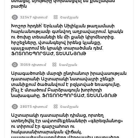
ստացել. նյութերը փոխանցվել են քննչական
բաժին
32347 դիտում
Շամշյան
Խոշոր հրդեհ՝ Երևանի Սիլիկյան թաղամասի
հարևանությամբ գտնվող աղբավայրում. կրակն
ու ծուխը տեսանելի են մի քանի կիլոմետրից.
հրշեջները, վտանգելով իրենց կյանքը,
պայքարում են կրակի տարածման դեմ.
ՖՈՏՈՌԵՊՈՐՏԱԺ, ՏԵՍԱՆՅՈւԹ
31059 դիտում
Շամշյան
Արագածոտնի մարզի ընդհանուր իրավասության
դատարանի Աշտարակի նստավայրի շենքի
տանիքում ծածանվում է բզկտված եռագույնը․
ի՞նչ է մտածում Բարձրագույն խորհրդի
նախագահը. ՖՈՏՈՌԵՊՈՐՏԱԺ, ՏԵՍԱՆՅՈւԹ
28073 դիտում
Շամշյան
Աշտարակի դատարանի դիմաց, որտեղ
ստեղծվել էր ավտոմեքենաների «գերեզմանոց»
ու տիրում էր գարշահոտ ու
հակասանիտարական վիճակ,
պատասխանատուները վերջապես տարածքը