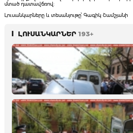
մտած դատավճռով:
Լուսանկարները և տեսանյութը՝ Գագիկ Շամշյանի
ԼՈՒՍԱՆԿԱՐՆԵՐ
193+