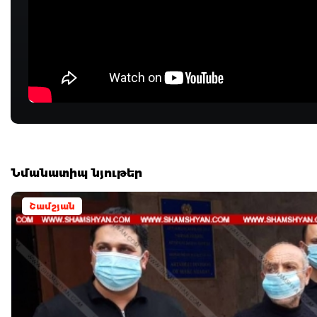
Նմանատիպ նյութեր
Շամշյան