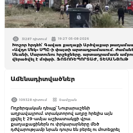
19:27 05-08-2026
31287 դիտում
Խոշոր հրդեհ՝ Գավառ քաղաքի Արծվաքար թաղամաս
«Ավդո Մեկ» ՍՊԸ-ի փայտի արտադրամասում. ժամանե
Սևանի, Մարտունու հրշեջները. արտադրամասն ամբո
վերածվել է մոխրի. ՖՈՏՈՌԵՊՈՐՏԱԺ, ՏԵՍԱՆՅՈւԹ
Ամենադիտվածներ
109328 դիտում
Շամշյան
Ողբերգական դեպք՝ Նուբարաշենի
աղբավայրում. տրակտորով աղբը հրելիս այն
լցվել է 29-ամյա աշխատակցի վրա.
քաղաքացիներն ու փրկարարները մեծ
դժվարությամբ նրան դուրս են բերել ու մոտեցրել