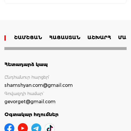
ՇԱՄՇՅԱՆ
ՀԱՅԱՍՏԱՆ
ԱՇԽԱՐՀ
ՄԱՄ
Հետադարձ կապ
Ընդհանուր հարցեր՝
shamshyan.com@gmail.com
Գովազդի համար`
gevorget@gmail.com
Օգտակար հղումներ