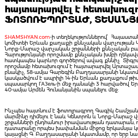
հայտարարվել է հետախուզո
ՖՈՏՈՌԵՊՈՐՏԱԺ, ՏԵՍԱՆՅ
SHAMSHYAN.com
-ի տեղեկություններով՝ Հայաստ
կոմիտեի Երևան քաղաքի քննչական վարչության 
Նորք-Մարաշ վարչական շրջանների քննչական բա
Հարությունյանի որոշմամբ քննչական խմբի ղեկա
հատկապես կարևոր գործերով ավագ քննիչ Տիգր
որոշմամբ հետախուզում է հայտարարվել Արտաշ
բնակիչ, 58-ամյա Գարեգին Բաղդասարյանի նկատմ
կասկածվում է ապրիլի 14-ին Երևան քաղաքում թիվ
սպասարկող ГАЗель-ի մեջ դանակի 3 հարվածով Եր
40-ամյա Արմեն Հունանյանին սպանելու մեջ:
Ինչպես հայտնում է ֆոտոլրագրող Գագիկ Շամշյան
մարմինը դիմելու է նաև Կենտրոն և Նորք-Մարաշ
շրջանների ընդհանուր իրավասության դատարան, 
դատարանը որպես խափանման միջոց երկամսյա կա
կայացնի Գ. Բաղդասարյանի նկատմամբ, որ երբ ն