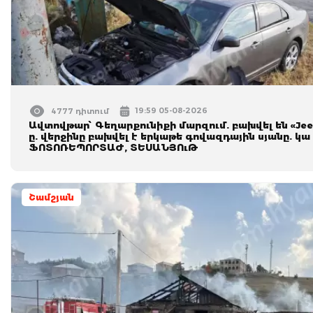
19:59 05-08-2026
4777 դիտում
Ավտովթար՝ Գեղարքունիքի մարզում. բախվել են «Jeep
ը. վերջինը բախվել է երկաթե գովազդային սյանը. կա
ՖՈՏՈՌԵՊՈՐՏԱԺ, ՏԵՍԱՆՅՈւԹ
Շամշյան