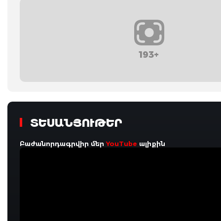
193+
ՏԵՍԱՆՅՈՒԹԵՐ
Բաժանորդագրվիր մեր
YouTube
ալիքին