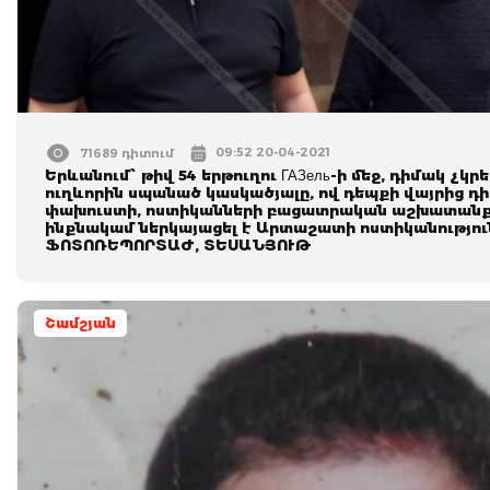
09:52 20-04-2021
71689 դիտում
Երևանում՝ թիվ 54 երթուղու ГАЗель-ի մեջ, դիմակ չկ
ուղևորին սպանած կասկածյալը, ով դեպքի վայրից դի
փախուստի, ոստիկանների բացատրական աշխատանքի
ինքնակամ ներկայացել է Արտաշատի ոստիկանությու
ՖՈՏՈՌԵՊՈՐՏԱԺ, ՏԵՍԱՆՅՈՒԹ
Շամշյան