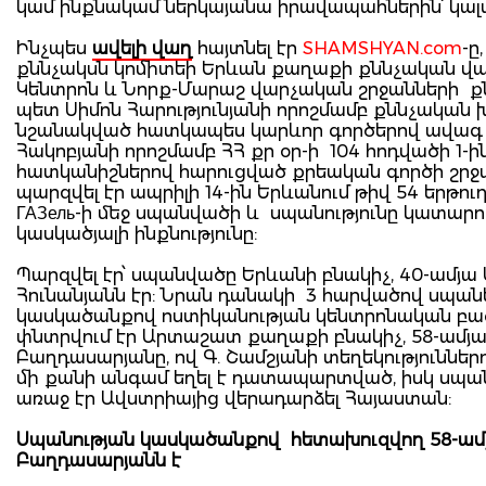
կամ ինքնակամ ներկայանա իրավապահներին՝ կալ
Ինչպես
ավելի վաղ
հայտնել էր
SHAMSHYAN.com
-ը
քննչակսն կոմիտեի Երևան քաղաքի քննչական վա
Կենտրոն և Նորք-Մարաշ վարչական շրջանների ք
պետ Սիմոն Հարությունյանի որոշմամբ քննչական
նշանակված հատկապես կարևոր գործերով ավագ
Հակոբյանի որոշմամբ ՀՀ քր օր-ի 104 հոդվածի 1-ի
հատկանիշներով հարուցված քրեական գործի շրջ
պարզվել էր ապրիլի 14-ին Երևանում թիվ 54 երթո
ГАЗель-ի մեջ սպանվածի և սպանությունը կատարո
կասկածյալի ինքնությունը:
Պարզվել էր՝ սպանվածը Երևանի բնակիչ, 40-ամյա
Հունանյանն էր: Նրան դանակի 3 հարվածով սպանե
կասկածանքով ոստիկանության կենտրոնական բա
փնտրվում էր Արտաշատ քաղաքի բնակիչ, 58-ամյ
Բաղդասարյանը, ով Գ. Շամշյանի տեղեկություններ
մի քանի անգամ եղել է դատապարտված, իսկ սպա
առաջ էր Ավստրիայից վերադարձել Հայաստան:
Սպանության կասկածանքով հետախուզվող 58-ամ
Բաղդասարյանն է