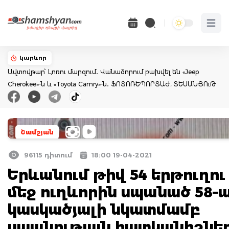
Open 
կարևոր
Ավտովթար՝ Լոռու մարզում․ Վանաձորում բախվել են «Jeep
Cherokee»-ն և «Toyota Camry»-ն․ ՖՈՏՈՌԵՊՈՐՏԱԺ, ՏԵՍԱՆՅՈւԹ
Շամշյան
96115 դիտում
18:00 19-04-2021
Երևանում թիվ 54 երթուղու 
մեջ ուղևորին սպանած 58–
կասկածյալի նկատմամբ
սպանության հատկանիշնե