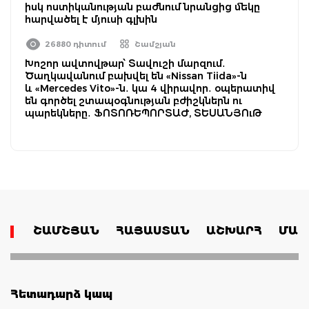
իսկ ոստիկանության բաժնում նրանցից մեկը
հարվածել է մյուսի գլխին
26880 դիտում
Շամշյան
Խոշոր ավտովթար՝ Տավուշի մարզում․
Ծաղկավանում բախվել են «Nissan Tiida»-ն
և «Mercedes Vito»-ն․ կա 4 վիրավոր․ օպերատիվ
են գործել շտապօգնության բժիշկներն ու
պարեկները․ ՖՈՏՈՌԵՊՈՐՏԱԺ, ՏԵՍԱՆՅՈւԹ
ՇԱՄՇՅԱՆ
ՀԱՅԱՍՏԱՆ
ԱՇԽԱՐՀ
ՄԱՄ
Հետադարձ կապ