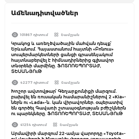
Ամենադիտվածներ
101867 դիտում
Շամշյան
Կրակոց և առեղծվածային մահվան դեպք՝
Երևանում. Հայաստանում հայտնի «Բոնուս»
սուպերմարկետների ցանցի գրասենյակում
հայտնաբերվել է հիմնադիրներից գլխավոր
տնօրենի մարմինը. ՖՈՏՈՌԵՊՈՐՏԱԺ,
ՏԵՍԱՆՅՈւԹ
42277 դիտում
Շամշյան
Խոշոր ավտովթար՝ Գեղարքունիքի մարզում․
բախվել են ռուսական համարանիշներով 2 «Kia»-
ներն ու «Lada»-ն․ կան վիրավորներ. օպերատիվ
են գործել Գավառի շտապօգնության բժիշկներն
ու պարեկները. ՖՈՏՈՌԵՊՈՐՏԱԺ, ՏԵՍԱՆՅՈւԹ
41254 դիտում
Շամշյան
Արմավիրի մարզում 22-ամյա վարորդը «Toyota»-
ով վրաերթի է ենթարկել փողոցը չթույլատրելի