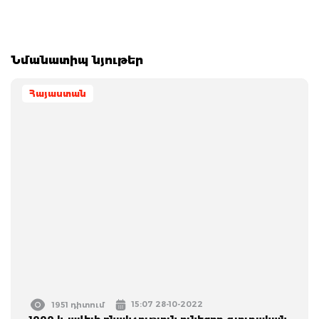
Նմանատիպ նյութեր
Հայաստան
15:07 28-10-2022
1951 դիտում
1000 և ավելի բնակչություն ունեցող գյուղական