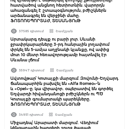
հատվածով անցնող հետիոտնին. վարորդն
ահազանգել է շտապօգնություն, բժիշկներն
արձանագրել են վերջինի մահը.
ՖՈՏՈՌԵՊՈՐՏԱԺ, ՏԵՍԱՆՅՈւԹ
37585 դիտում
Շամշյան
Արտակարգ դեպք ու բարի լուր. Սևանի
ջրափրկարարները 3-րդ հանրային լողափում
փրկել են 5-ամյա աղջնակի կյանքը, ով ափից
մոտ 10 մետր հեռավորությամբ հայտնվել էր
Սևանա լճում
35947 դիտում
Շամշյան
Ավտովթար՝ Կոտայքի մարզում. Զովունի-Եղվարդ
ճանապարհին բախվել են «Alfa Romeo»-ն
և «Opel»-ը. կա վիրավոր․ օպերատիվ են գործել
Եղվարդի հիվանդանոցի բժիշկներն ու ՊԾ
Կոտայքի գումարտակի պարեկները.
ՖՈՏՈՌԵՊՈՐՏԱԺ, ՏԵՍԱՆՅՈւԹ
34951 դիտում
Շամշյան
Միջադեպ՝ Արարատի մարզում․ Վեդիում
կենցաղային հարցերի շուրջ ծագած