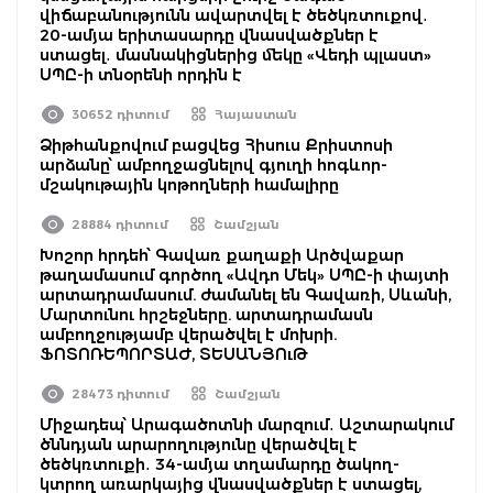
վիճաբանությունն ավարտվել է ծեծկռտուքով․
20-ամյա երիտասարդը վնասվածքներ է
ստացել․ մասնակիցներից մեկը «Վեդի պլաստ»
ՍՊԸ-ի տնօրենի որդին է
30652 դիտում
Հայաստան
Ձիթհանքովում բացվեց Հիսուս Քրիստոսի
արձանը՝ ամբողջացնելով գյուղի հոգևոր-
մշակութային կոթողների համալիրը
28884 դիտում
Շամշյան
Խոշոր հրդեհ՝ Գավառ քաղաքի Արծվաքար
թաղամասում գործող «Ավդո Մեկ» ՍՊԸ-ի փայտի
արտադրամասում. ժամանել են Գավառի, Սևանի,
Մարտունու հրշեջները. արտադրամասն
ամբողջությամբ վերածվել է մոխրի.
ՖՈՏՈՌԵՊՈՐՏԱԺ, ՏԵՍԱՆՅՈւԹ
28473 դիտում
Շամշյան
Միջադեպ՝ Արագածոտնի մարզում․ Աշտարակում
ծննդյան արարողությունը վերածվել է
ծեծկռտուքի․ 34-ամյա տղամարդը ծակող-
կտրող առարկայից վնասվածքներ է ստացել,