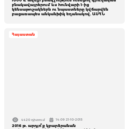
բնակավայրերում ևս հունվարի 1-ից
կենսաթոշակներն ու նպաստները կվճարվեն
բացառապես անկանխիկ եղանակով. ԱՍՀՆ
Հայաստան
14:09 21-10-2015
4420 դիտում
2016 թ. արդյո՞ք կբարձրանան