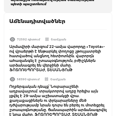
պետի պաշտոնում
Ամենադիտվածներ
72592 դիտում
Շամշյան
Արմավիրի մարզում 22-ամյա վարորդը «Toyota»-
ով վրաերթի է ենթարկել փողոցը չթույլատրելի
հատվածով անցնող հետիոտնին. վարորդն
ահազանգել է շտապօգնություն, բժիշկներն
արձանագրել են վերջինի մահը.
ՖՈՏՈՌԵՊՈՐՏԱԺ, ՏԵՍԱՆՅՈւԹ
58390 դիտում
Շամշյան
Ողբերգական դեպք՝ Նուբարաշենի
աղբավայրում. տրակտորով աղբը հրելիս այն
լցվել է 29-ամյա աշխատակցի վրա.
քաղաքացիներն ու փրկարարները մեծ
դժվարությամբ նրան դուրս են բերել ու մոտեցրել
շտապօգնությանը. ճանապարհին արձանագրվել
է նրա մահը. ՖՈՏՈՌԵՊՈՐՏԱԺ, ՏԵՍԱՆՅՈւԹ