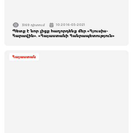
10:20 16-03-2021
3169 դիտում
Պետք է նոր լիցք հաղորդենք մեր «Հյուսիս-
Հարավին»․ «Հայաստանի Հանրապետություն»
Հայաստան