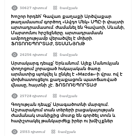
30627 դիտում
Շամշյան
Խոշոր հրդեհ՝ Գավառ քաղաքի Արծվաքար
թաղամասում գործող «Ավդո Մեկ» ՍՊԸ-ի փայտի
արտադրամասում. ժամանել են Գավառի, Սևանի,
Մարտունու հրշեջները. արտադրամասն
ամբողջությամբ վերածվել է մոխրի.
ՖՈՏՈՌԵՊՈՐՏԱԺ, ՏԵՍԱՆՅՈւԹ
26256 դիտում
Շամշյան
Արտակարգ դեպք՝ Երևանում. Ալեք Մանուկյան
փողոցում չորացած հսկայական ծառը
արմատից պոկվել և ընկել է «Mazda»-ի վրա. ով է
փոխհատուցելու քաղաքացուն պատճառված
վնասը, հայտնի չէ. ՖՈՏՈՌԵՊՈՐՏԱԺ
25728 դիտում
Շամշյան
Գողության դեպք՝ Արագածոտնի մարզում․
Աշտարակում տան տերերի բացակայության
ժամանակ տանիքից մուտք են գործել տուն և
հափշտակել թանկարժեք իրեր ու խմիչքներ
25153 դիտում
Շամշյան