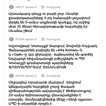
38677 դիտում
Շամշյան
Արտակարգ դեպք ու բարի լուր. Սևանի
ջրափրկարարները 3-րդ հանրային լողափում
փրկել են 5-ամյա աղջնակի կյանքը, ով ափից
մոտ 10 մետր հեռավորությամբ հայտնվել էր
Սևանա լճում
37009 դիտում
Շամշյան
Ավտովթար՝ Կոտայքի մարզում. Զովունի-Եղվարդ
ճանապարհին բախվել են «Alfa Romeo»-ն
և «Opel»-ը. կա վիրավոր․ օպերատիվ են գործել
Եղվարդի հիվանդանոցի բժիշկներն ու ՊԾ
Կոտայքի գումարտակի պարեկները.
ՖՈՏՈՌԵՊՈՐՏԱԺ, ՏԵՍԱՆՅՈւԹ
36226 դիտում
Շամշյան
Միջադեպ՝ Արարատի մարզում․ Վեդիում
կենցաղային հարցերի շուրջ ծագած
վիճաբանությունն ավարտվել է ծեծկռտուքով․
20-ամյա երիտասարդը վնասվածքներ է
ստացել․ մասնակիցներից մեկը «Վեդի պլաստ»
ՍՊԸ-ի տնօրենի որդին է