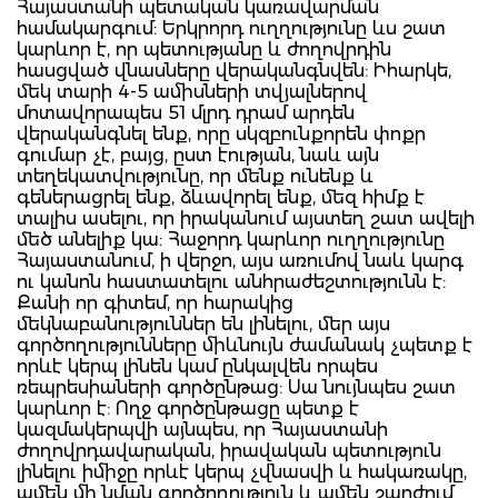
Հայաստանի պետական կառավարման
համակարգում: Երկրորդ ուղղությունը ևս շատ
կարևոր է, որ պետությանը և ժողովրդին
հասցված վնասները վերականգնվեն: Իհարկե,
մեկ տարի 4-5 ամիսների տվյալներով
մոտավորապես 51 մլրդ դրամ արդեն
վերականգնել ենք, որը սկզբունքորեն փոքր
գումար չէ, բայց, ըստ էության, նաև այն
տեղեկատվությունը, որ մենք ունենք և
գեներացրել ենք, ձևավորել ենք, մեզ հիմք է
տալիս ասելու, որ իրականում այստեղ շատ ավելի
մեծ անելիք կա: Հաջորդ կարևոր ուղղությունը
Հայաստանում, ի վերջո, այս առումով նաև կարգ
ու կանոն հաստատելու անհրաժեշտությունն է:
Քանի որ գիտեմ, որ հարակից
մեկնաբանություններ են լինելու, մեր այս
գործողությունները միևնույն ժամանակ չպետք է
որևէ կերպ լինեն կամ ընկալվեն որպես
ռեպրեսիաների գործընթաց: Սա նույնպես շատ
կարևոր է: Ողջ գործընթացը պետք է
կազմակերպվի այնպես, որ Հայաստանի
ժողովրդավարական, իրավական պետություն
լինելու իմիջը որևէ կերպ չվնասվի և հակառակը,
ամեն մի նման գործողություն և ամեն շարժում