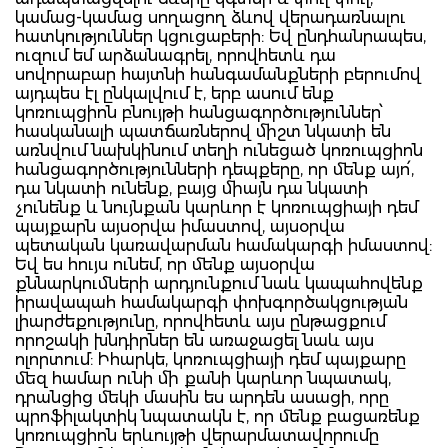
կամաց-կամաց սողացող ձևով վերադառնալու
հատկություններ կցուցաբերի: Եվ ընդհանրապես,
ուզում եմ արձանագրել, որովհետև դա
սովորաբար հայտնի հանգամանքների բերումով
այդպես էլ ընկալվում է, երբ ասում ենք
կոռուպցիոն բնույթի հանցագործություններ՝
հասկանալի պատճառներով միշտ նկատի են
առնվում նախկինում տեղի ունեցած կոռուպցիոն
հանցագործությունների դեպքերը, որ մենք այո՛,
դա նկատի ունենք, բայց միայն դա նկատի
չունենք և նույնքան կարևոր է կոռուպցիայի դեմ
պայքարն այսօրվա իմաստով, այսօրվա
պետական կառավարման համակարգի իմաստով:
Եվ ես հույս ունեմ, որ մենք այսօրվա
քննարկումների արդյունքում նաև կապահովենք
իրավապահ համակարգի փոխգործակցության
լիարժեքությունը, որովհետև այս ընթացքում
որոշակի խնդիրներ են առաջացել նաև այս
ոլորտում: Իհարկե, կոռուպցիայի դեմ պայքարը
մեզ համար ունի մի քանի կարևոր նպատակ,
դրանցից մեկի մասին ես արդեն ասացի, որը
պրոֆիլակտիկ նպատակն է, որ մենք բացառենք
կոռուպցիոն երևույթի վերարմատավորումը