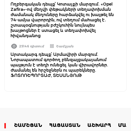
Ողբերգական դեպք՝ Կոտայքի մարզում․ «Opel
Zafira»-ով մեղվի փեթակների տեղափոխման
ժամանակ մեղուները հարձակվել ու խայթել են
74-ամյա վարորդին, ով տեղում մահացել է․
շտապօգնության բժշկուհին նույնպես
խայթոցներ է ստացել և տեղափոխվել
հիվանդանոց
25146 դիտում
Շամշյան
Արտակարգ դեպք՝ Արմավիրի մարզում.
Նորապատում գործող բենզալցակայանում
պայթյուն է տեղի ունեցել. կան վիրավորներ.
ժամանել են հրշեջներն ու պարեկները.
ՖՈՏՈՌԵՊՈՐՏԱԺ, ՏԵՍԱՆՅՈւԹ
ՇԱՄՇՅԱՆ
ՀԱՅԱՍՏԱՆ
ԱՇԽԱՐՀ
ՄԱՄ