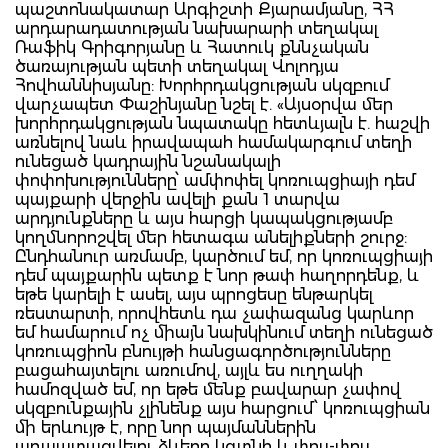
պաշտոնակատար Արգիշտի Քյարամյանը, ՀՀ
արդարադատության նախարարի տեղակալ
Ռաֆիկ Գրիգորյանը և Հատուկ քննչական
ծառայության պետի տեղակալ Վոլոդյա
Հովհաննիսյանը: Խորհրդակցության սկզբում
վարչապետ Փաշինյանը նշել է. «Այսօրվա մեր
խորհրդակցության նպատակը հետևյալն է. հաշվի
առնելով նաև իրավապահ համակարգում տեղի
ունեցած կադրային նշանակալի
փոփոխությունները՝ ամփոփել կոռուպցիայի դեմ
պայքարի վերջին ավելի քան 1 տարվա
արդյունքները և այս հարցի կապակցությամբ
կողմնորոշվել մեր հետագա անելիքների շուրջ:
Ընդհանուր առմամբ, կարծում եմ, որ կոռուպցիայի
դեմ պայքարին պետք է նոր թափ հաղորդենք, և
եթե կարելի է ասել, այս պրոցեսը ենթարկել
ռեստարտի, որովհետև դա չափազանց կարևոր
եմ համարում ոչ միայն նախկինում տեղի ունեցած
կոռուպցիոն բնույթի հանցագործությունները
բացահայտելու առումով, այլև ես ուղղակի
համոզված եմ, որ եթե մենք բավարար չափով
սկզբունքային չլինենք այս հարցում՝ կոռուպցիան
մի երևույթ է, որը նոր պայմաններին
ադապտացվելու ձևերը կգտնի և փուլ-փուլ,