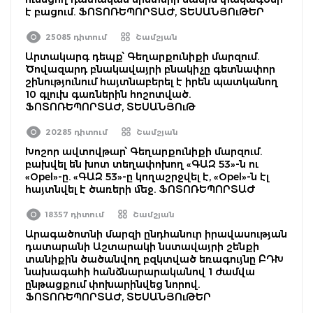
է բացում. ՖՈՏՈՌԵՊՈՐՏԱԺ, ՏԵՍԱՆՅՈւԹԵՐ
25085 դիտում
Շամշյան
Արտակարգ դեպք՝ Գեղարքունիքի մարզում.
Ծովազարդ բնակավայրի բնակիչը գետնափոր
շինությունում հայտնաբերել է իրեն պատկանող
10 գլուխ գառներին հոշոտված.
ՖՈՏՈՌԵՊՈՐՏԱԺ, ՏԵՍԱՆՅՈւԹ
20285 դիտում
Շամշյան
Խոշոր ավտովթար՝ Գեղարքունիքի մարզում.
բախվել են խոտ տեղափոխող «ԳԱԶ 53»-ն ու
«Opel»-ը. «ԳԱԶ 53»-ը կողաշրջվել է, «Opel»-ն էլ
հայտնվել է ծառերի մեջ. ՖՈՏՈՌԵՊՈՐՏԱԺ
18357 դիտում
Շամշյան
Արագածոտնի մարզի ընդհանուր իրավասության
դատարանի Աշտարակի նստավայրի շենքի
տանիքին ծածանվող բզկտված եռագույնը ԲԴԽ
նախագահի հանձնարարականով 1 ժամվա
ընթացքում փոխարինվեց նորով.
ՖՈՏՈՌԵՊՈՐՏԱԺ, ՏԵՍԱՆՅՈւԹԵՐ