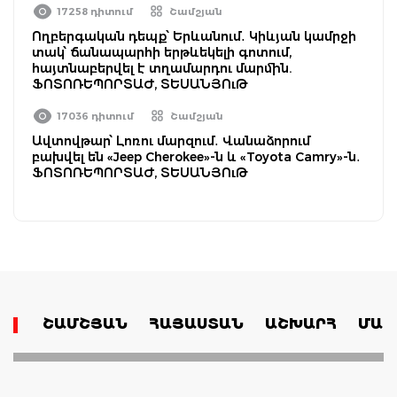
17258 դիտում
Շամշյան
Ողբերգական դեպք՝ Երևանում․ Կիևյան կամրջի
տակ՝ ճանապարհի երթևեկելի գոտում,
հայտնաբերվել է տղամարդու մարմին.
ՖՈՏՈՌԵՊՈՐՏԱԺ, ՏԵՍԱՆՅՈւԹ
17036 դիտում
Շամշյան
Ավտովթար՝ Լոռու մարզում․ Վանաձորում
բախվել են «Jeep Cherokee»-ն և «Toyota Camry»-ն․
ՖՈՏՈՌԵՊՈՐՏԱԺ, ՏԵՍԱՆՅՈւԹ
ՇԱՄՇՅԱՆ
ՀԱՅԱՍՏԱՆ
ԱՇԽԱՐՀ
ՄԱՄ