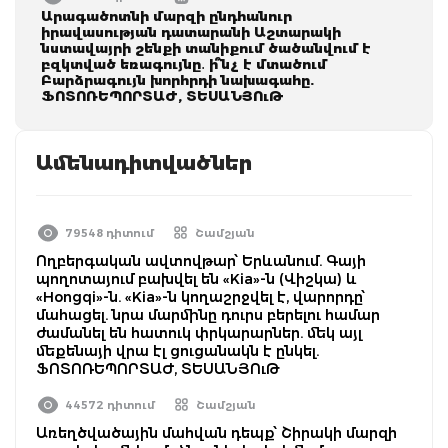
Արագածոտնի մարզի ընդհանուր
իրավասության դատարանի Աշտարակի
նստավայրի շենքի տանիքում ծածանվում է
բզկտված եռագույնը․ ի՞նչ է մտածում
Բարձրագույն խորհրդի նախագահը.
ՖՈՏՈՌԵՊՈՐՏԱԺ, ՏԵՍԱՆՅՈւԹ
Ամենադիտվածներ
79548 դիտում
Շամշյան
Ողբերգական ավտովթար՝ Երևանում. Գայի
պողոտայում բախվել են «Kia»-ն (Վիշկա) և
«Hongqi»-ն. «Kia»-ն կողաշրջվել է, վարորդը՝
մահացել. նրա մարմինը դուրս բերելու համար
ժամանել են հատուկ փրկարարներ. մեկ այլ
մեքենայի վրա էլ ցուցանակն է ընկել.
ՖՈՏՈՌԵՊՈՐՏԱԺ, ՏԵՍԱՆՅՈւԹ
44572 դիտում
Շամշյան
Առեղծվածային մահվան դեպք՝ Շիրակի մարզի