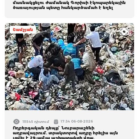
մասնակցելու ժամանակ Գորիսի էկոպարեկային
ծառայության պետը հանկարծամահ է եղել
Շամշյան
17:34 06-08-2026
111545 դիտում
Ողբերգական դեպք՝ Նուբարաշենի
աղբավայրում. տրակտորով աղբը հրելիս այն
լցվել է 29-ամյա աշխատակցի վրա.