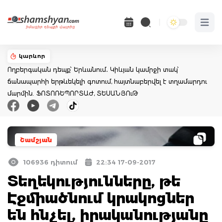
Open 
կարևոր
Ողբերգական դեպք՝ Երևանում․ Կիևյան կամրջի տակ՝
ճանապարհի երթևեկելի գոտում, հայտնաբերվել է տղամարդու
մարմին. ՖՈՏՈՌԵՊՈՐՏԱԺ, ՏԵՍԱՆՅՈւԹ
Շամշյան
106936 դիտում
22:34 17-09-2017
Տեղեկությունները, թե
Էջմիածնում կրակոցներ
են հնչել, իրականությանը