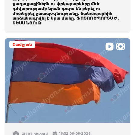
քաղաքացիներն ու փրկարարները մեծ
դժվարությամբ նրան դուրս են բերել ու
մոտեցրել շտապօգնությանը. ճանապարհին
արձանագրվել է նրա մահը. ՖՈՏՈՌԵՊՈՐՏԱԺ,
ՏԵՍԱՆՅՈւԹ
Շամշյան
16:32 06-08-2026
31497 դիտում