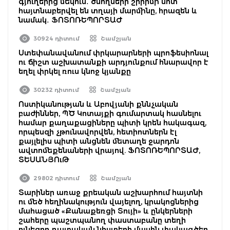
գյուղերից մեկում․ ծնողների շիրիմի մոտ
հայտնաբերվել են տղայի մարմինը, հրազեն և
նամակ․ ՖՈՏՈՌԵՊՈՐՏԱԺ
30924 դիտում
Շամշյան
Ստեփանավանում փրկարարների պրոֆեսիոնալ
ու ճիշտ աշխատանքի արդյունքում հնարավոր է
եղել փրկել ռուս կնոջ կյանքը
30232 դիտում
Շամշյան
Ոստիկանության և Աբովյանի քննչական
բաժիններ, ՊԾ Կոտայքի գումարտակ հասնելու
համար քաղաքացիները պիտի կրեն հակագազ,
որպեսզի չթունավորվեն, հետիոտներն էլ
քայլելիս պիտի անցնեն մետաղե ջարդոն
ավտոմեքենաների վրայով. ՖՈՏՈՌԵՊՈՐՏԱԺ,
ՏԵՍԱՆՅՈւԹ
29802 դիտում
Շամշյան
Տարիներ առաջ քրեական աշխարհում հայտնի
ու մեծ հեղինակություն վայելող, կրակոցներից
մահացած «Քանաքեռցի Տույի» և ընկերների
շահերը պաշտպանող փաստաբանը տեղի
ունեցող դատական նիստերի մասին փակագծեր