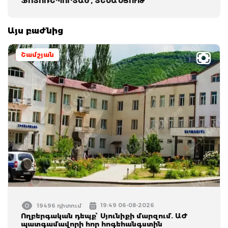
ՖՈՏՈՌԵՊՈՐՏԱԺ, ՏԵՍԱՆՅՈՒԹ
Այս բաժնից
Շամշյան
19:49 06-08-2026
19496 դիտում
Ողբերգական դեպք՝ Սյունիքի մարզում. ԱԺ
պատգամավորի հոր հոգեհանգստին