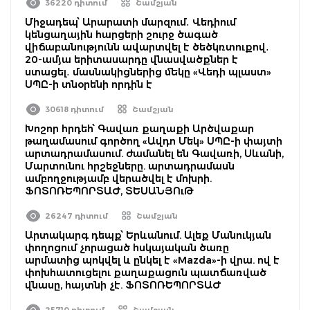
36220 դիտում
Շամշյան
Միջադեպ՝ Արարատի մարզում․ Վեդիում
կենցաղային հարցերի շուրջ ծագած
վիճաբանությունն ավարտվել է ծեծկռտուքով․
20-ամյա երիտասարդը վնասվածքներ է
ստացել․ մասնակիցներից մեկը «Վեդի պլաստ»
ՍՊԸ-ի տնօրենի որդին է
30618 դիտում
Շամշյան
Խոշոր հրդեհ՝ Գավառ քաղաքի Արծվաքար
թաղամասում գործող «Ավդո Մեկ» ՍՊԸ-ի փայտի
արտադրամասում. ժամանել են Գավառի, Սևանի,
Մարտունու հրշեջները. արտադրամասն
ամբողջությամբ վերածվել է մոխրի.
ՖՈՏՈՌԵՊՈՐՏԱԺ, ՏԵՍԱՆՅՈւԹ
26247 դիտում
Շամշյան
Արտակարգ դեպք՝ Երևանում. Ալեք Մանուկյան
փողոցում չորացած հսկայական ծառը
արմատից պոկվել և ընկել է «Mazda»-ի վրա. ով է
փոխհատուցելու քաղաքացուն պատճառված
վնասը, հայտնի չէ. ՖՈՏՈՌԵՊՈՐՏԱԺ
25710 դիտում
Շամշյան