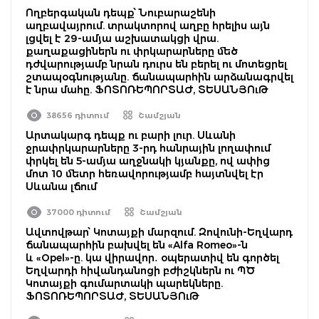
Ողբերգական դեպք՝ Նուբարաշենի
աղբավայրում. տրակտորով աղբը հրելիս այն
լցվել է 29-ամյա աշխատակցի վրա.
քաղաքացիներն ու փրկարարները մեծ
դժվարությամբ նրան դուրս են բերել ու մոտեցրել
շտապօգնությանը. ճանապարհին արձանագրվել
է նրա մահը. ՖՈՏՈՌԵՊՈՐՏԱԺ, ՏԵՍԱՆՅՈւԹ
38656 դիտում
Շամշյան
Արտակարգ դեպք ու բարի լուր. Սևանի
ջրափրկարարները 3-րդ հանրային լողափում
փրկել են 5-ամյա աղջնակի կյանքը, ով ափից
մոտ 10 մետր հեռավորությամբ հայտնվել էր
Սևանա լճում
37000 դիտում
Շամշյան
Ավտովթար՝ Կոտայքի մարզում. Զովունի-Եղվարդ
ճանապարհին բախվել են «Alfa Romeo»-ն
և «Opel»-ը. կա վիրավոր․ օպերատիվ են գործել
Եղվարդի հիվանդանոցի բժիշկներն ու ՊԾ
Կոտայքի գումարտակի պարեկները.
ՖՈՏՈՌԵՊՈՐՏԱԺ, ՏԵՍԱՆՅՈւԹ