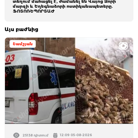
տեղում մահացել է, ժամանել են Վայոց Ձորի
մարզի և Եղեգնաձորի ոստիկանապետերը.
ՖՈՏՈՌԵՊՈՐՏԱԺ
Այս բաժնից
Շամշյան
12:09 05-08-2026
25138 դիտում