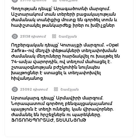
Գողության դեպք՝ Արագածոտնի մարզում․
Աշտարակում տան տերերի բացակայության
ժամանակ տանիքից մուտք են գործել տուն և
հափշտակել թանկարժեք իրեր ու խմիչքներ
25138 դիտում
Շամշյան
Ողբերգական դեպք՝ Կոտայքի մարզում․ «Opel
Zafira»-ով մեղվի փեթակների տեղափոխման
ժամանակ մեղուները հարձակվել ու խայթել են
74-ամյա վարորդին, ով տեղում մահացել է․
շտապօգնության բժշկուհին նույնպես
խայթոցներ է ստացել և տեղափոխվել
հիվանդանոց
25092 դիտում
Շամշյան
Արտակարգ դեպք՝ Արմավիրի մարզում.
Նորապատում գործող բենզալցակայանում
պայթյուն է տեղի ունեցել. կան վիրավորներ.
ժամանել են հրշեջներն ու պարեկները.
ՖՈՏՈՌԵՊՈՐՏԱԺ, ՏԵՍԱՆՅՈւԹ