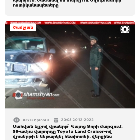
ոստիկանապետերը
Շամշյան
20:05 20-12-2022
83713 դիտում
Մահվան ելքով վրաերթ՝ Վայոց Ձորի մարզում.
56-ամյա վարորդը Toyota Land Cruiser-ով
վրաերթի է ենթարկել հետիոտնի, վերջինս