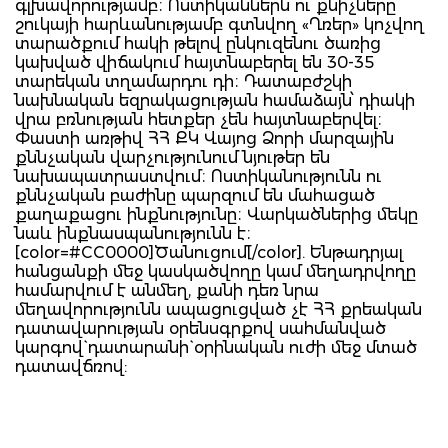
գլխավորությամբ։ Ոստիկաններն ու քնիչները
շուկայի հարևանությամբ գտնվող «Ղռեր» կոչվող
տարածքում հակի թելով ընկուզենու ծառից
կախված վիճակում հայտնաբերել են 30-35
տարեկան տղամարդու դի։ Դատաբժշկի
նախնական եզրակացության համաձայն՝ դիակի
վրա բռնության հետքեր չեն հայտնաբերվել։
Փաստի առթիվ ՀՀ ՔԿ Վայոց Ձորի մարզային
քննչական վարչությունում նյութեր են
նախապատրաստվում։ Ոստիկանությունն ու
քննչական բաժինը պարզում են մահացած
քաղաքացու ինքնությունը։ Վարկածներից մեկը
նաև ինքնասպանությունն է։
[color=#CC0000]Ծանուցում[/color]. Ենթադրյալ
հանցանքի մեջ կասկածվողը կամ մեղադրվողը
համարվում է անմեղ, քանի դեռ նրա
մեղավորությունն ապացուցված չէ ՀՀ քրեական
դատավարության օրենսգրքով սահմանված
կարգով` դատարանի` օրինական ուժի մեջ մտած
դատավճռով: