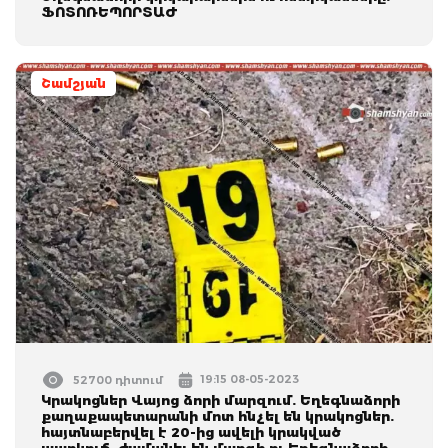
ՖՈՏՈՌԵՊՈՐՏԱԺ
Շամշյան
19:15 08-05-2023
52700 դիտում
Կրակոցներ Վայոց ձորի մարզում. Եղեգնաձորի
քաղաքապետարանի մոտ հնչել են կրակոցներ.
հայտնաբերվել է 20-ից ավելի կրակված
պարկուճ. ժամանել են մարզի ու Եղեգնաձորի