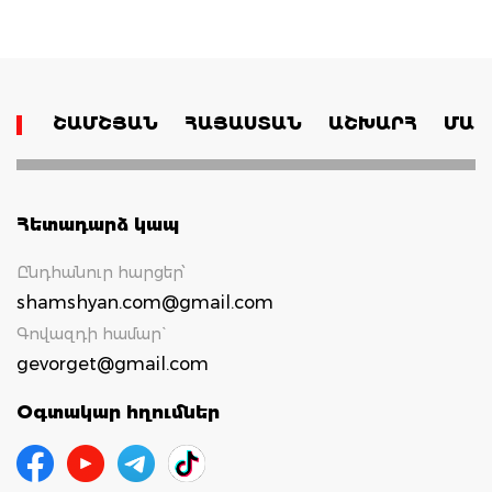
ՇԱՄՇՅԱՆ
ՀԱՅԱՍՏԱՆ
ԱՇԽԱՐՀ
ՄԱՄ
Հետադարձ կապ
Ընդհանուր հարցեր՝
shamshyan.com@gmail.com
Գովազդի համար`
gevorget@gmail.com
Օգտակար հղումներ