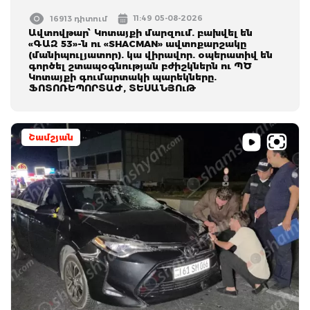
11:49 05-08-2026
16913 դիտում
Ավտովթար՝ Կոտայքի մարզում. բախվել են
«ԳԱԶ 53»-ն ու «SHACMAN» ավտոքարշակը
(մանիպուլյատոր). կա վիրավոր. օպերատիվ են
գործել շտապօգնության բժիշկներն ու ՊԾ
Կոտայքի գումարտակի պարեկները.
ՖՈՏՈՌԵՊՈՐՏԱԺ, ՏԵՍԱՆՅՈւԹ
Շամշյան