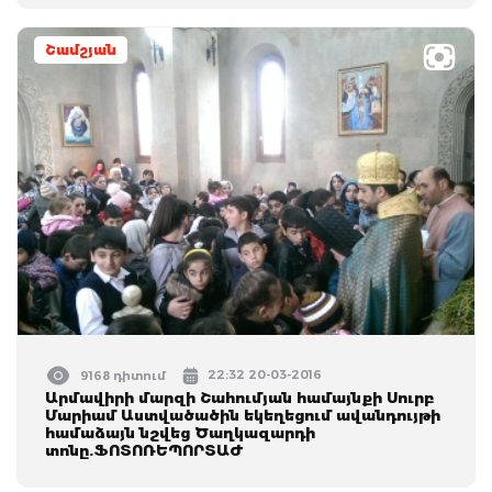
Շամշյան
22:32 20-03-2016
9168 դիտում
Արմավիրի մարզի Շահումյան համայնքի Սուրբ
Մարիամ Աստվածածին եկեղեցում ավանդույթի
համաձայն նշվեց Ծաղկազարդի
տոնը.ՖՈՏՈՌԵՊՈՐՏԱԺ