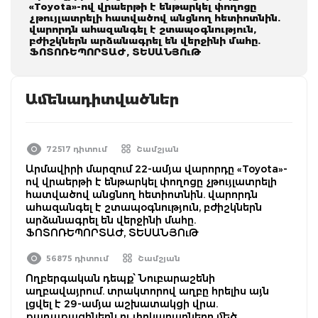
«Toyota»-ով վրաերթի է ենթարկել փողոցը
չթույլատրելի հատվածով անցնող հետիոտնին.
վարորդն ահազանգել է շտապօգնություն,
բժիշկներն արձանագրել են վերջինի մահը.
ՖՈՏՈՌԵՊՈՐՏԱԺ, ՏԵՍԱՆՅՈւԹ
Ամենադիտվածներ
72517 դիտում
Շամշյան
Արմավիրի մարզում 22-ամյա վարորդը «Toyota»-
ով վրաերթի է ենթարկել փողոցը չթույլատրելի
հատվածով անցնող հետիոտնին. վարորդն
ահազանգել է շտապօգնություն, բժիշկներն
արձանագրել են վերջինի մահը.
ՖՈՏՈՌԵՊՈՐՏԱԺ, ՏԵՍԱՆՅՈւԹ
56875 դիտում
Շամշյան
Ողբերգական դեպք՝ Նուբարաշենի
աղբավայրում. տրակտորով աղբը հրելիս այն
լցվել է 29-ամյա աշխատակցի վրա.
քաղաքացիներն ու փրկարարները մեծ