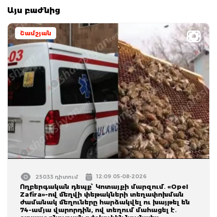
Այս բաժնից
Շամշյան
12:09 05-08-2026
25033 դիտում
Ողբերգական դեպք՝ Կոտայքի մարզում․ «Opel
Zafira»-ով մեղվի փեթակների տեղափոխման
ժամանակ մեղուները հարձակվել ու խայթել են
74-ամյա վարորդին, ով տեղում մահացել է․