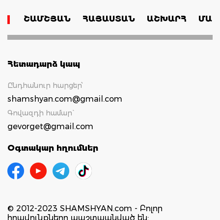
ՇԱՄՇՅԱՆ
ՀԱՅԱՍՏԱՆ
ԱՇԽԱՐՀ
ՄԱՄ
Հետադարձ կապ
Ընդհանուր հարցեր՝
shamshyan.com@gmail.com
Գովազդի համար`
gevorget@gmail.com
Օգտակար հղումներ
© 2012-2023 SHAMSHYAN.com - Բոլոր
իրավունքները պաշտպանված են: