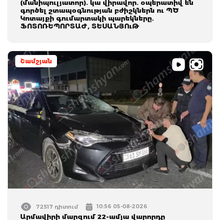
(մանիպուլյատոր). կա վիրավոր. օպերատիվ են
գործել շտապօգնության բժիշկներն ու ՊԾ
Կոտայքի գումարտակի պարեկները.
ՖՈՏՈՌԵՊՈՐՏԱԺ, ՏԵՍԱՆՅՈւԹ
Շամշյան
10:56 05-08-2026
72517 դիտում
Արմավիրի մարզում 22-ամյա վարորդը