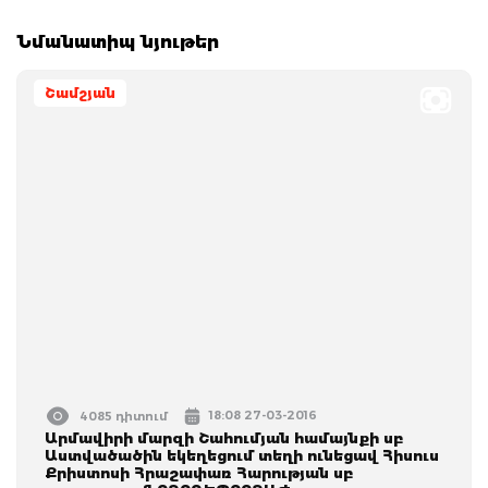
Նմանատիպ նյութեր
Շամշյան
18:08 27-03-2016
4085 դիտում
Արմավիրի մարզի Շահումյան համայնքի սբ
Աստվածածին եկեղեցում տեղի ունեցավ Հիսուս
Քրիստոսի Հրաշափառ Հարության սբ