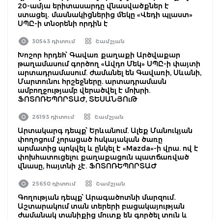
20-ամյա երիտասարդը վնասվածքներ է
ստացել․ մասնակիցներից մեկը «Վեդի պլաստ»
ՍՊԸ-ի տնօրենի որդին է
30543 դիտում
Շամշյան
Խոշոր հրդեհ՝ Գավառ քաղաքի Արծվաքար
թաղամասում գործող «Ավդո Մեկ» ՍՊԸ-ի փայտի
արտադրամասում. ժամանել են Գավառի, Սևանի,
Մարտունու հրշեջները. արտադրամասն
ամբողջությամբ վերածվել է մոխրի.
ՖՈՏՈՌԵՊՈՐՏԱԺ, ՏԵՍԱՆՅՈւԹ
26193 դիտում
Շամշյան
Արտակարգ դեպք՝ Երևանում. Ալեք Մանուկյան
փողոցում չորացած հսկայական ծառը
արմատից պոկվել և ընկել է «Mazda»-ի վրա. ով է
փոխհատուցելու քաղաքացուն պատճառված
վնասը, հայտնի չէ. ՖՈՏՈՌԵՊՈՐՏԱԺ
25650 դիտում
Շամշյան
Գողության դեպք՝ Արագածոտնի մարզում․
Աշտարակում տան տերերի բացակայության
ժամանակ տանիքից մուտք են գործել տուն և