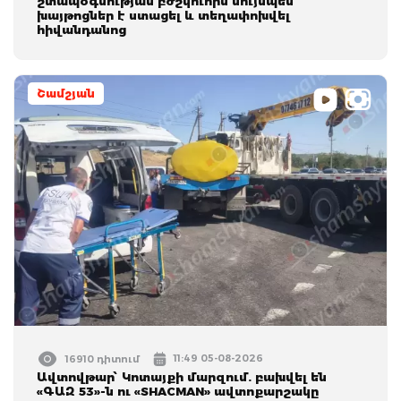
շտապօգնության բժշկուհին նույնպես
խայթոցներ է ստացել և տեղափոխվել
հիվանդանոց
Շամշյան
11:49 05-08-2026
16910 դիտում
Ավտովթար՝ Կոտայքի մարզում. բախվել են
«ԳԱԶ 53»-ն ու «SHACMAN» ավտոքարշակը