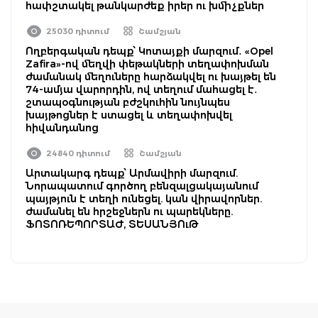
հափշտակել թանկարժեք իրեր ու խմիչքներ
25030 դիտում
Շամշյան
Ողբերգական դեպք՝ Կոտայքի մարզում․ «Opel
Zafira»-ով մեղվի փեթակների տեղափոխման
ժամանակ մեղուները հարձակվել ու խայթել են
74-ամյա վարորդին, ով տեղում մահացել է․
շտապօգնության բժշկուհին նույնպես
խայթոցներ է ստացել և տեղափոխվել
հիվանդանոց
24840 դիտում
Շամշյան
Արտակարգ դեպք՝ Արմավիրի մարզում.
Նորապատում գործող բենզալցակայանում
պայթյուն է տեղի ունեցել. կան վիրավորներ.
ժամանել են հրշեջներն ու պարեկները.
ՖՈՏՈՌԵՊՈՐՏԱԺ, ՏԵՍԱՆՅՈւԹ