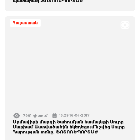
պատարագ.ՖՈՏՈՌԵՊՈՐՏԱԺ
Հայաստան
15:29 16-04-2017
7991 դիտում
Արմավիրի մարզի Շահումյան համայնքի Սուրբ
Մարիամ Աստվածածին եկեղեցում նշվեց Սուրբ
Հարության տոնը. ՖՈՏՈՌԵՊՈՐՏԱԺ