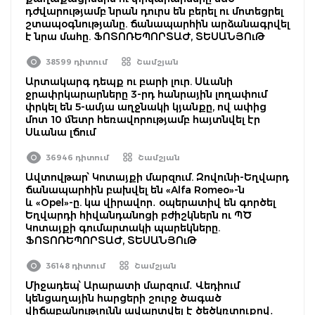
դժվարությամբ նրան դուրս են բերել ու մոտեցրել
շտապօգնությանը. ճանապարհին արձանագրվել
է նրա մահը. ՖՈՏՈՌԵՊՈՐՏԱԺ, ՏԵՍԱՆՅՈւԹ
38599 դիտում
Շամշյան
Արտակարգ դեպք ու բարի լուր. Սևանի
ջրափրկարարները 3-րդ հանրային լողափում
փրկել են 5-ամյա աղջնակի կյանքը, ով ափից
մոտ 10 մետր հեռավորությամբ հայտնվել էր
Սևանա լճում
36946 դիտում
Շամշյան
Ավտովթար՝ Կոտայքի մարզում. Զովունի-Եղվարդ
ճանապարհին բախվել են «Alfa Romeo»-ն
և «Opel»-ը. կա վիրավոր․ օպերատիվ են գործել
Եղվարդի հիվանդանոցի բժիշկներն ու ՊԾ
Կոտայքի գումարտակի պարեկները.
ՖՈՏՈՌԵՊՈՐՏԱԺ, ՏԵՍԱՆՅՈւԹ
36148 դիտում
Շամշյան
Միջադեպ՝ Արարատի մարզում․ Վեդիում
կենցաղային հարցերի շուրջ ծագած
վիճաբանությունն ավարտվել է ծեծկռտուքով․