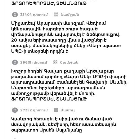
ՖՈՏՈՌԵՊՈՐՏԱԺ, ՏԵՍԱՆՅՈւԹ
35404 դիտում
Շամշյան
Միջադեպ՝ Արարատի մարզում․ Վեդիում
կենցաղային հարցերի շուրջ ծագած
վիճաբանությունն ավարտվել է ծեծկռտուքով․
20-ամյա երիտասարդը վնասվածքներ է
ստացել․ մասնակիցներից մեկը «Վեդի պլաստ»
ՍՊԸ-ի տնօրենի որդին է
29601 դիտում
Շամշյան
Խոշոր հրդեհ՝ Գավառ քաղաքի Արծվաքար
թաղամասում գործող «Ավդո Մեկ» ՍՊԸ-ի փայտի
արտադրամասում. ժամանել են Գավառի, Սևանի,
Մարտունու հրշեջները. արտադրամասն
ամբողջությամբ վերածվել է մոխրի.
ՖՈՏՈՌԵՊՈՐՏԱԺ, ՏԵՍԱՆՅՈւԹ
27352 դիտում
Մամուլ
Կյանքից հեռացել է սիրված ու ճանաչված
մտավորական, ռեժիսոր, հեռուստատեսային
օպերատոր Արսեն Ասլանյանը