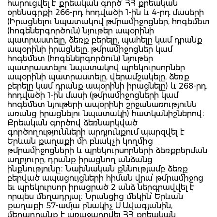
հարուցվել է քրեական գործ՝ ՀՀ քրեական
օրենսգրքի 266-րդ հոդվածի 1-ին և 4-րդ մասերի
(Իրացնելու նպատակով թմրամիջոցներ, հոգեմետ
(հոգեներգործուն) նյութեր ապօրինի
պատրաստելը, ձեռք բերելը, պահելը կամ դրանք
ապօրինի իրացնելը, թմրամիջոցներ կամ
հոգեմետ (հոգեներգործուն) նյութեր
պատրաստելու նպատակով պրեկուրսորներ
ապօրինի պատրաստելը, վերամշակելը, ձեռք
բերելը կամ դրանք ապօրինի իրացնելը) և 268-րդ
հոդվածի 1-ին մասի (թմրամիջոցների կամ
հոգեմետ նյութերի ապօրինի շրջանառությունն
առանց իրացնելու նպատակի) հատկանիշներով։
Քրեական գործով ձեռնարկված
գործողությունների արդյունքում պարզվել է
Երևան քաղաքի մի բնակչի կողմից
թմրամիջոցների և պրեկուրսորների ձեռքբերման
աղբյուրը, դրանք իրացնող անձանց
ինքնությունը։ Նախնական քննությամբ ձեռք
բերված ապացույցների հիման վրա՝ թմրամիջոց
եւ պրեկուրսոր իրացրած 2 անձ ներգրավվել է
որպես մեղադրյալ։ Նրանցից մեկին՝ Երևան
քաղաքի 57-ամյա բնակիչ Ս.Ավագյանին,
մեղադրանք է առաջադրվել ՀՀ քրեական