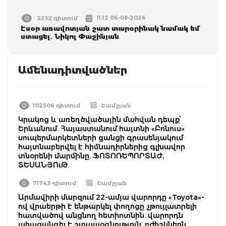
11:12 06-08-2026
3232 դիտում
Էսօր առավոտյան շատ տարօրինակ նամակ եմ
ստացել. Նիկոլ Փաշինյան
Ամենադիտվածներ
102506 դիտում
Շամշյան
Կրակոց և առեղծվածային մահվան դեպք՝
Երևանում. Հայաստանում հայտնի «Բոնուս»
սուպերմարկետների ցանցի գրասենյակում
հայտնաբերվել է հիմնադիրներից գլխավոր
տնօրենի մարմինը. ՖՈՏՈՌԵՊՈՐՏԱԺ,
ՏԵՍԱՆՅՈւԹ
71743 դիտում
Շամշյան
Արմավիրի մարզում 22-ամյա վարորդը «Toyota»-
ով վրաերթի է ենթարկել փողոցը չթույլատրելի
հատվածով անցնող հետիոտնին. վարորդն
ահազանգել է շտապօգնություն, բժիշկներն