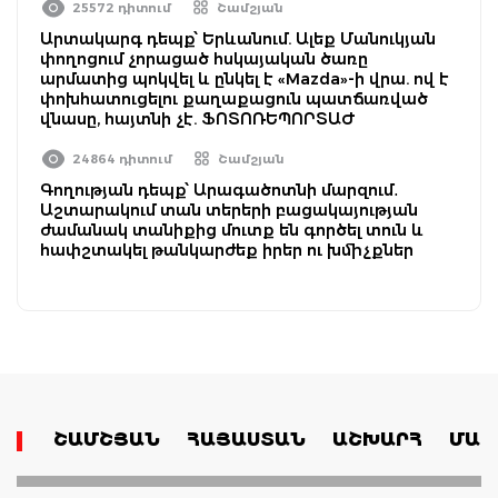
25572 դիտում
Շամշյան
Արտակարգ դեպք՝ Երևանում. Ալեք Մանուկյան
փողոցում չորացած հսկայական ծառը
արմատից պոկվել և ընկել է «Mazda»-ի վրա. ով է
փոխհատուցելու քաղաքացուն պատճառված
վնասը, հայտնի չէ. ՖՈՏՈՌԵՊՈՐՏԱԺ
24864 դիտում
Շամշյան
Գողության դեպք՝ Արագածոտնի մարզում․
Աշտարակում տան տերերի բացակայության
ժամանակ տանիքից մուտք են գործել տուն և
հափշտակել թանկարժեք իրեր ու խմիչքներ
ՇԱՄՇՅԱՆ
ՀԱՅԱՍՏԱՆ
ԱՇԽԱՐՀ
ՄԱՄ