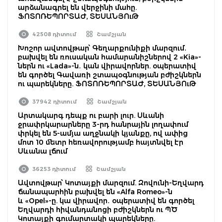
արձանագրել են վերջինի մահը.
ՖՈՏՈՌԵՊՈՐՏԱԺ, ՏԵՍԱՆՅՈւԹ
42508 դիտում
Շամշյան
Խոշոր ավտովթար՝ Գեղարքունիքի մարզում․
բախվել են ռուսական համարանիշներով 2 «Kia»-
ներն ու «Lada»-ն․ կան վիրավորներ. օպերատիվ
են գործել Գավառի շտապօգնության բժիշկներն
ու պարեկները. ՖՈՏՈՌԵՊՈՐՏԱԺ, ՏԵՍԱՆՅՈւԹ
37942 դիտում
Շամշյան
Արտակարգ դեպք ու բարի լուր. Սևանի
ջրափրկարարները 3-րդ հանրային լողափում
փրկել են 5-ամյա աղջնակի կյանքը, ով ափից
մոտ 10 մետր հեռավորությամբ հայտնվել էր
Սևանա լճում
36253 դիտում
Շամշյան
Ավտովթար՝ Կոտայքի մարզում. Զովունի-Եղվարդ
ճանապարհին բախվել են «Alfa Romeo»-ն
և «Opel»-ը. կա վիրավոր․ օպերատիվ են գործել
Եղվարդի հիվանդանոցի բժիշկներն ու ՊԾ
Կոտայքի գումարտակի պարեկները.