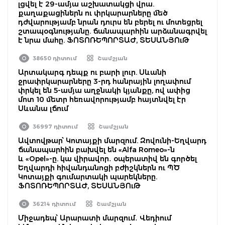
լցվել է 29-ամյա աշխատակցի վրա.
քաղաքացիներն ու փրկարարները մեծ
դժվարությամբ նրան դուրս են բերել ու մոտեցրել
շտապօգնությանը. ճանապարհին արձանագրվել
է նրա մահը. ՖՈՏՈՌԵՊՈՐՏԱԺ, ՏԵՍԱՆՅՈւԹ
38650 դիտում
Շամշյան
Արտակարգ դեպք ու բարի լուր. Սևանի
ջրափրկարարները 3-րդ հանրային լողափում
փրկել են 5-ամյա աղջնակի կյանքը, ով ափից
մոտ 10 մետր հեռավորությամբ հայտնվել էր
Սևանա լճում
36997 դիտում
Շամշյան
Ավտովթար՝ Կոտայքի մարզում. Զովունի-Եղվարդ
ճանապարհին բախվել են «Alfa Romeo»-ն
և «Opel»-ը. կա վիրավոր․ օպերատիվ են գործել
Եղվարդի հիվանդանոցի բժիշկներն ու ՊԾ
Կոտայքի գումարտակի պարեկները.
ՖՈՏՈՌԵՊՈՐՏԱԺ, ՏԵՍԱՆՅՈւԹ
36214 դիտում
Շամշյան
Միջադեպ՝ Արարատի մարզում․ Վեդիում