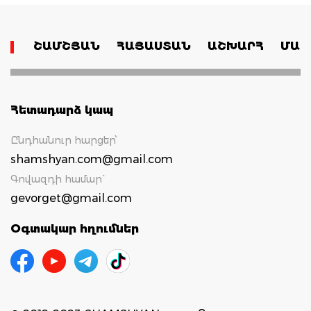
ՇԱՄՇՅԱՆ
ՀԱՅԱՍՏԱՆ
ԱՇԽԱՐՀ
ՄԱՄ
Հետադարձ կապ
Ընդհանուր հարցեր՝
shamshyan.com@gmail.com
Գովազդի համար`
gevorget@gmail.com
Օգտակար հղումներ