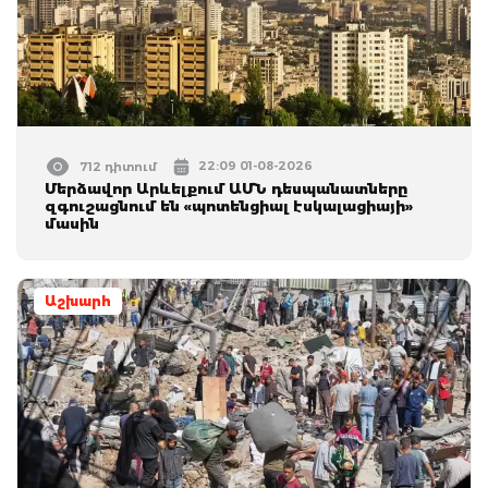
22:09 01-08-2026
712 դիտում
Մերձավոր Արևելքում ԱՄՆ դեսպանատները
զգուշացնում են «պոտենցիալ էսկալացիայի»
մասին
Աշխարհ