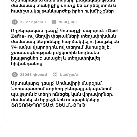
ժամանակ տանիքից մուտք են գործել տուն և
հափշտակել թանկարժեք իրեր ու խմիչքներ
25123 դիտում
Շամշյան
Ողբերգական դեպք՝ Կոտայքի մարզում․ «Opel
Zafira»-ով մեղվի փեթակների տեղափոխման
ժամանակ մեղուները հարձակվել ու խայթել են
74-ամյա վարորդին, ով տեղում մահացել է․
շտապօգնության բժշկուհին նույնպես
խայթոցներ է ստացել և տեղափոխվել
հիվանդանոց
25068 դիտում
Շամշյան
Արտակարգ դեպք՝ Արմավիրի մարզում.
Նորապատում գործող բենզալցակայանում
պայթյուն է տեղի ունեցել. կան վիրավորներ.
ժամանել են հրշեջներն ու պարեկները.
ՖՈՏՈՌԵՊՈՐՏԱԺ, ՏԵՍԱՆՅՈւԹ