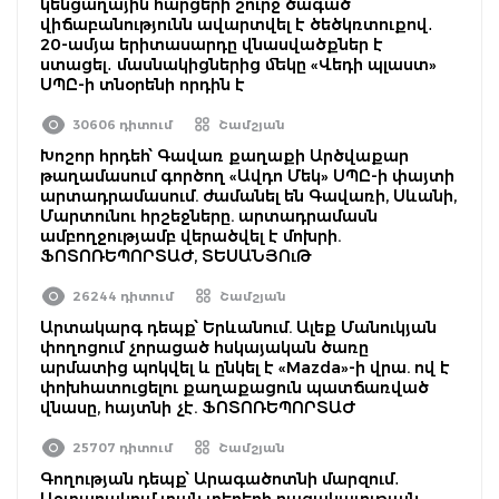
կենցաղային հարցերի շուրջ ծագած
վիճաբանությունն ավարտվել է ծեծկռտուքով․
20-ամյա երիտասարդը վնասվածքներ է
ստացել․ մասնակիցներից մեկը «Վեդի պլաստ»
ՍՊԸ-ի տնօրենի որդին է
30606 դիտում
Շամշյան
Խոշոր հրդեհ՝ Գավառ քաղաքի Արծվաքար
թաղամասում գործող «Ավդո Մեկ» ՍՊԸ-ի փայտի
արտադրամասում. ժամանել են Գավառի, Սևանի,
Մարտունու հրշեջները. արտադրամասն
ամբողջությամբ վերածվել է մոխրի.
ՖՈՏՈՌԵՊՈՐՏԱԺ, ՏԵՍԱՆՅՈւԹ
26244 դիտում
Շամշյան
Արտակարգ դեպք՝ Երևանում. Ալեք Մանուկյան
փողոցում չորացած հսկայական ծառը
արմատից պոկվել և ընկել է «Mazda»-ի վրա. ով է
փոխհատուցելու քաղաքացուն պատճառված
վնասը, հայտնի չէ. ՖՈՏՈՌԵՊՈՐՏԱԺ
25707 դիտում
Շամշյան
Գողության դեպք՝ Արագածոտնի մարզում․
Աշտարակում տան տերերի բացակայության