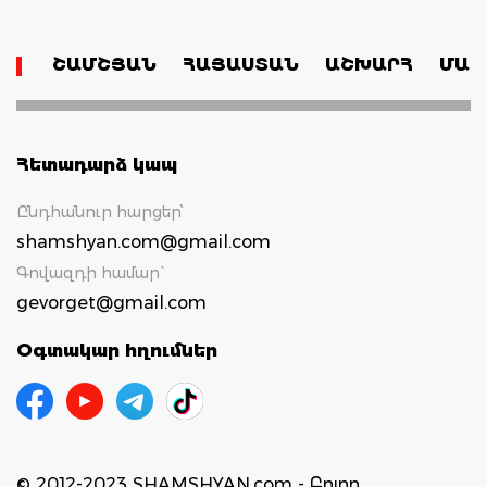
ՇԱՄՇՅԱՆ
ՀԱՅԱՍՏԱՆ
ԱՇԽԱՐՀ
ՄԱՄ
Հետադարձ կապ
Ընդհանուր հարցեր՝
shamshyan.com@gmail.com
Գովազդի համար`
gevorget@gmail.com
Օգտակար հղումներ
© 2012-2023 SHAMSHYAN.com - Բոլոր