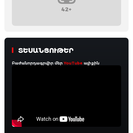
42+
ՏԵՍԱՆՅՈՒԹԵՐ
Բաժանորդագրվիր մեր
YouTube
ալիքին