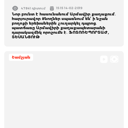
15:15 14-02-2019
47841 դիտում
Նոր բունտ է հասունանում Արմավիր քաղաքում․
հարյուրավոր ծնողներ սպառնում են՝ ի նշան
բողոքի երեխաներին չուղարկել դպրոց․
պատճառը Արմավիրի քաղաքապետարանի
դարակազմիկ որոշումն է․ ՖՈՏՈՌԵՊՈՐՏԱԺ,
ՏԵՍԱՆՅՈՒԹ
Շամշյան