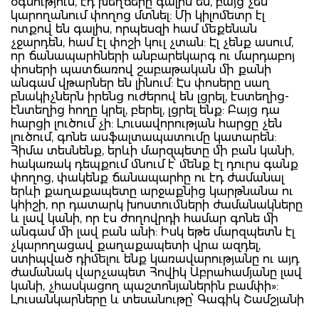
օգնություն, էդ խեղճերը գալիս են, բայց չեն
կարողանում փողոց մտնել: Մի կիլոմետր էլ
ոտքով են գալիս, որպեսզի համ մեքենան
չջարդեն, համ էլ փոշի կուլ չտան: Էլ չենք ասում,
որ ճանապարհների անբարեկարգ ու մարդաբոյ
փոսերի պատճառով շաբաթական մի քանի
անգամ վթարներ են լինում: Էս փոսերը սաղ
բնակիչներն իրենց ուժերով են լցրել, էստեղից-
էնտեղից հողը կրել, բերել, լցրել ենք: Բայց դա
հարցի լուծում չի: Լուսավորության հարցը չեն
լուծում, գոնե ասֆալտապատումը կատարեն:
Հիմա տեսնենք, երևի մարզպետը մի բան կանի,
հակառակ դեպքում մնում է՝ մենք էլ դուրս գանք
փողոց, փակենք ճանապարհը ու էդ ժամանալ
երևի քաղաքապետը արջաքնից կարթնանա ու
կհիշի, որ դատարկ խոստումների ժամանակները
և լավ կանի, որ էս ժողովրդի համար գոնե մի
անգամ մի լավ բան անի: Իսկ եթե մարզպետն էլ
չկարողացավ քաղաքապետի վրա ազդել,
ստիպված դիմելու ենք կառավարությանը ու այդ
ժամանակ վարչապետ Հովիկ Աբրահամյանը լավ
կանի, չհասկացող պաշտոնյաներին բամփի»:
Լուսանկարները և տեսանութը՝ Գագիկ Շամշյանի