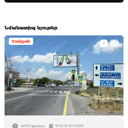
Նմանատիպ նյութեր
Շամշյան
11:42 16-07-2026
41717 դիտում