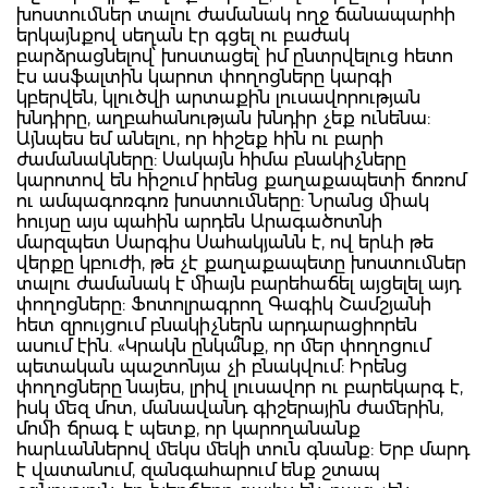
խոստումներ տալու ժամանակ ողջ ճանապարհի
երկայնքով սեղան էր գցել ու բաժակ
բարձրացնելով՝ խոստացել՝ իմ ընտրվելուց հետո
էս ասֆալտին կարոտ փողոցները կարգի
կբերվեն, կլուծվի արտաքին լուսավորության
խնդիրը, աղբահանության խնդիր չեք ունենա:
Այնպես եմ անելու, որ հիշեք հին ու բարի
ժամանակները: Սակայն հիմա բնակիչները
կարոտով են հիշում իրենց քաղաքապետի ճոռոմ
ու ամպագոռգոռ խոստումները: Նրանց միակ
հույսը այս պահին արդեն Արագածոտնի
մարզպետ Սարգիս Սահակյանն է, ով երևի թե
վերքը կբուժի, թե չէ քաղաքապետը խոստումներ
տալու ժամանակ է միայն բարեհաճել այցելել այդ
փողոցները: Ֆոտոլրագրող Գագիկ Շամշյանի
հետ զրույցում բնակիչներն արդարացիորեն
ասում էին. «Կրակն ընկա՞նք, որ մեր փողոցում
պետական պաշտոնյա չի բնակվում: Իրենց
փողոցները նայես, լրիվ լուսավոր ու բարեկարգ է,
իսկ մեզ մոտ, մանավանդ գիշերային ժամերին,
մոմի ճրագ է պետք, որ կարողանանք
հարևաններով մեկս մեկի տուն գնանք: Երբ մարդ
է վատանում, զանգահարում ենք շտապ