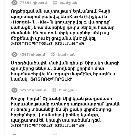
77694 դիտում
Շամշյան
Ողբերգական ավտովթար՝ Երևանում. Գայի
պողոտայում բախվել են «Kia»-ն (Վիշկա) և
«Hongqi»-ն. «Kia»-ն կողաշրջվել է, վարորդը՝
մահացել. նրա մարմինը դուրս բերելու համար
ժամանել են հատուկ փրկարարներ. մեկ այլ
մեքենայի վրա էլ ցուցանակն է ընկել.
ՖՈՏՈՌԵՊՈՐՏԱԺ, ՏԵՍԱՆՅՈւԹ
43651 դիտում
Շամշյան
Առեղծվածային մահվան դեպք՝ Շիրակի մարզի
գյուղերից մեկում․ ծնողների շիրիմի մոտ
հայտնաբերվել են տղայի մարմինը, հրազեն և
նամակ․ ՖՈՏՈՌԵՊՈՐՏԱԺ
32737 դիտում
Շամշյան
Խոշոր հրդեհ՝ Երևանի Սիլիկյան թաղամասի
հարևանությամբ գտնվող աղբավայրում. կրակն
ու ծուխը տեսանելի են մի քանի կիլոմետրից.
հրշեջները, վտանգելով իրենց կյանքը,
պայքարում են կրակի տարածման դեմ.
ՖՈՏՈՌԵՊՈՐՏԱԺ, ՏԵՍԱՆՅՈւԹ