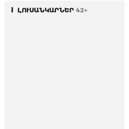
ԼՈՒՍԱՆԿԱՐՆԵՐ
42+