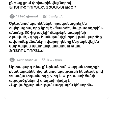
ընթացքում փոխարինվեց նորով.
ՖՈՏՈՌԵՊՈՐՏԱԺ, ՏԵՍԱՆՅՈւԹԵՐ
14540 դիտում
Շամշյան
Երևանում պարեկներն իրականացրել են
օպերացիա, որը կրել է «Պատժել մայթագողերին»
անունը. 30-ից ավելի՝ մայթերն ապօրինի
գրաված, «գոլդ» համարանիշներով թանկարժեք
ավտոմեքենաների վարորդները ենթարկվել են
վարչական պատասխանատվության.
ՖՈՏՈՌԵՊՈՐՏԱԺ
8377 դիտում
Շամշյան
Արտակարգ դեպք՝ Երևանում․ Սարյան փողոցի
բնակարաններից մեկում պայթյունի հետևանքով
55-ամյա տղամարդը 3-րդ և 4-րդ աստիճանի
այրվածքներով տեղափոխվել է
«Այրվածքաբանության ազգային կենտրոն»