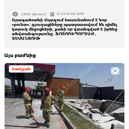
15:43 16-06-2015
20152 դիտում
Արագածոտնի մարզում հասունանում է նոր
«բունտ». գյուղացիները պատրաստվում են դիմել
կտրուկ միջոցների, քանի որ վտանգված է իրենց
անվտանգությունը. ՖՈՏՈՌԵՊՈՐՏԱԺ,
ՏԵՍԱՆՅՈՒԹ
Այս բաժնից
Շամշյան