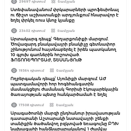
29697 դիտում
Շամշյան
Ստեփանավանում փրկարարների պրոֆեսիոնալ
ու ճիշտ աշխատանքի արդյունքում հնարավոր է
եղել փրկել ռուս կնոջ կյանքը
23402 դիտում
Շամշյան
Արտակարգ դեպք՝ Գեղարքունիքի մարզում.
Ծովազարդ բնակավայրի բնակիչը գետնափոր
շինությունում հայտնաբերել է իրեն պատկանող
10 գլուխ գառներին հոշոտված.
ՖՈՏՈՌԵՊՈՐՏԱԺ, ՏԵՍԱՆՅՈւԹ
19364 դիտում
Շամշյան
Ողբերգական դեպք՝ Սյունիքի մարզում. ԱԺ
պատգամավորի հոր հոգեհանգստին
մասնակցելու ժամանակ Գորիսի էկոպարեկային
ծառայության պետը հանկարծամահ է եղել
17508 դիտում
Շամշյան
Արագածոտնի մարզի ընդհանուր իրավասության
դատարանի Աշտարակի նստավայրի շենքի
տանիքին ծածանվող բզկտված եռագույնը ԲԴԽ
նախագահի հանձնարարականով 1 ժամվա