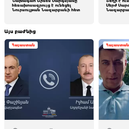
Նախագահ Արմեն Սարգսյանը
Տեղի է ու
հեռախոսազրույց է ունեցել
Սերժ Սարգ
Նուրսուլթան Նազարբաևի հետ
Նազարբա
Այս բաժնից
Հայաստան
Հայաստան