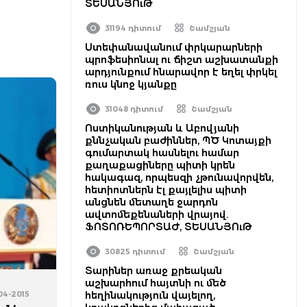
ՏԵՍԱՆՅՈւԹ
31194 դիտում
Շամշյան
Ստեփանավանում փրկարարների
պրոֆեսիոնալ ու ճիշտ աշխատանքի
արդյունքում հնարավոր է եղել փրկել
ռուս կնոջ կյանքը
31048 դիտում
Շամշյան
Ոստիկանության և Աբովյանի
քննչական բաժիններ, ՊԾ Կոտայքի
գումարտակ հասնելու համար
քաղաքացիները պիտի կրեն
հակագազ, որպեսզի չթունավորվեն,
հետիոտներն էլ քայլելիս պիտի
անցնեն մետաղե ջարդոն
ավտոմեքենաների վրայով.
ՖՈՏՈՌԵՊՈՐՏԱԺ, ՏԵՍԱՆՅՈւԹ
30825 դիտում
Շամշյան
Տարիներ առաջ քրեական
աշխարհում հայտնի ու մեծ
-04-2015
հեղինակություն վայելող,