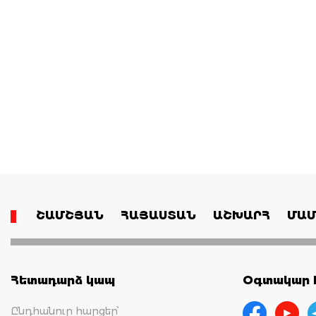
ՇԱՄՇՅԱՆ
ՀԱՅԱՍՏԱՆ
ԱՇԽԱՐՀ
ՄԱՄ
Հետադարձ կապ
Օգտակար հ
Ընդհանուր հարցեր՝