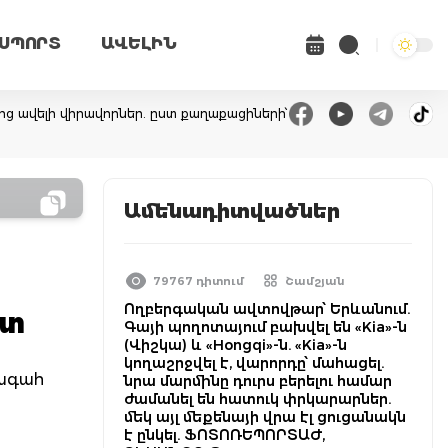
ՍՊՈՐՏ
ԱՎԵԼԻՆ
-ից ավելի վիրավորներ. ըստ քաղաքացիների՝
Ամենադիտվածներ
79767 դիտում
Շամշյան
Ողբերգական ավտովթար՝ Երևանում.
ետ
Գայի պողոտայում բախվել են «Kia»-ն
(Վիշկա) և «Hongqi»-ն. «Kia»-ն
կողաշրջվել է, վարորդը՝ մահացել.
խագահ
նրա մարմինը դուրս բերելու համար
ժամանել են հատուկ փրկարարներ.
մեկ այլ մեքենայի վրա էլ ցուցանակն
է ընկել. ՖՈՏՈՌԵՊՈՐՏԱԺ,