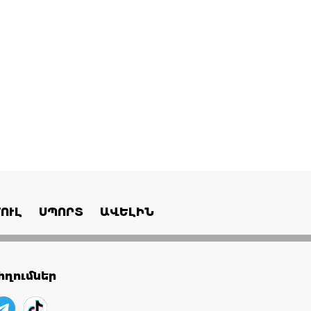
ՈՒԼ
ՍՊՈՐՏ
ԱՎԵԼԻՆ
ղումներ