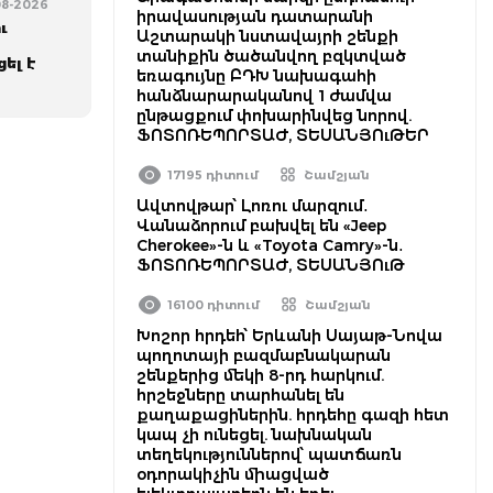
-08-2026
իրավասության դատարանի
ւ
Աշտարակի նստավայրի շենքի
տանիքին ծածանվող բզկտված
ել է
եռագույնը ԲԴԽ նախագահի
հանձնարարականով 1 ժամվա
ընթացքում փոխարինվեց նորով.
ՖՈՏՈՌԵՊՈՐՏԱԺ, ՏԵՍԱՆՅՈւԹԵՐ
17195 դիտում
Շամշյան
Ավտովթար՝ Լոռու մարզում․
Վանաձորում բախվել են «Jeep
Cherokee»-ն և «Toyota Camry»-ն․
ՖՈՏՈՌԵՊՈՐՏԱԺ, ՏԵՍԱՆՅՈւԹ
16100 դիտում
Շամշյան
Խոշոր հրդեհ՝ Երևանի Սայաթ-Նովա
պողոտայի բազմաբնակարան
շենքերից մեկի 8-րդ հարկում.
հրշեջները տարհանել են
քաղաքացիներին. հրդեհը գազի հետ
կապ չի ունեցել. նախնական
տեղեկություններով՝ պատճառն
օդորակիչին միացված