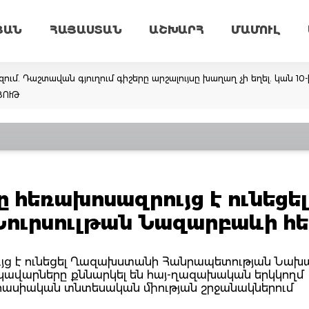
ՅԱՆ
ՀԱՅԱՍՏԱՆ
ԱՇԽԱՐՀ
ՄԱՄՈՒԼ
ւմ. Դաշտավան գյուղում գիշերը արշալույսը խաղաղ չի եղել. կան 10
ՅՈՒԹ
հեռախոսազրույց է ունեցել
ւրսուլթան Նազարբաևի հ
ւյց է ունեցել Ղազախստանի Հանրապետության Նա
եկավարները քննարկել են հայ-ղազախական երկկողմ
վրասիական տնտեսական միության շրջանակներում