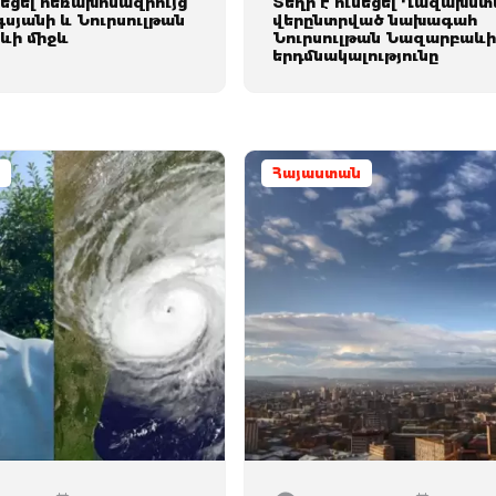
նեցել հեռախոսազրույց
Տեղի է ունեցել Ղազախս
սյանի և Նուրսուլթան
վերընտրված նախագահ
ևի միջև
Նուրսուլթան Նազարբաև
երդմնակալությունը
Հայաստան