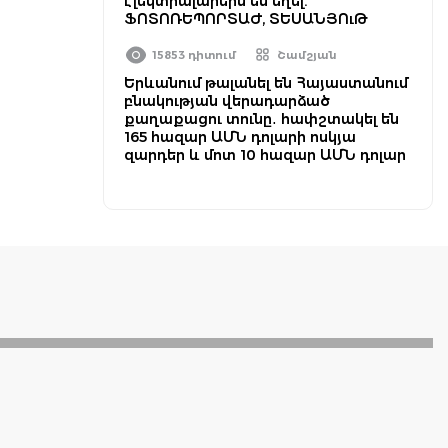
էլեկտրալարերն են եղել.
ՖՈՏՈՌԵՊՈՐՏԱԺ, ՏԵՍԱՆՅՈւԹ
15853 դիտում
Շամշյան
Երևանում թալանել են Հայաստանում
բնակության վերադարձած
քաղաքացու տունը․ հափշտակել են
165 հազար ԱՄՆ դոլարի ոսկյա
զարդեր և մոտ 10 հազար ԱՄՆ դոլար