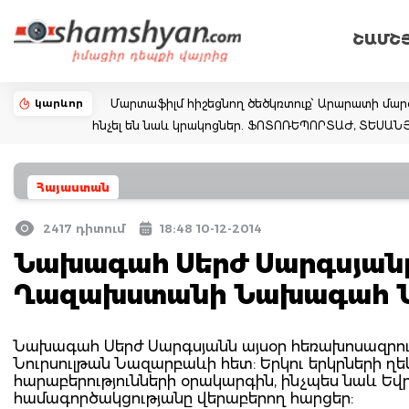
ՇԱՄՇ
կարևոր
Մարտաֆիլմ հիշեցնող ծեծկռտուք՝ Արարատի մարզո
հնչել են նաև կրակոցներ. ՖՈՏՈՌԵՊՈՐՏԱԺ, ՏԵՍԱՆ
Հայաստան
2417 դիտում
18:48 10-12-2014
Նախագահ Սերժ Սարգսյանը 
Ղազախստանի Նախագահ Նո
Նախագահ Սերժ Սարգսյանն այսօր հեռախոսազրո
Նուրսուլթան Նազարբաևի հետ: Երկու երկրների ղ
հարաբերությունների օրակարգին, ինչպես նաև Ե
համագործակցությանը վերաբերող հարցեր: