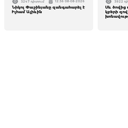
12:36 08-08-2026
3247 դիտում
3922 դ
Նիկոլ Փաշինյանը զանգահարել է
Սև ծովից 
Իլհամ Ալիևին
կբերի զով
խոնավությ