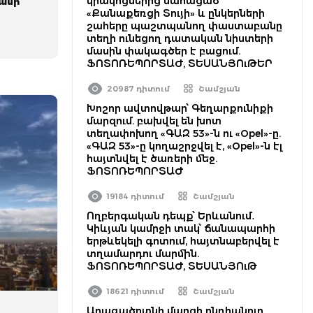
կրակոցներից մահացած
տանի
«Քանաքեռցի Տույի» և ընկերների
ի
շահերը պաշտպանող փաստաբանը
տեղի ունեցող դատական նիստերի
մասին փակագծեր է բացում.
ՖՈՏՈՌԵՊՈՐՏԱԺ, ՏԵՍԱՆՅՈւԹԵՐ
20987 դիտում
Շամշյան
Խոշոր ավտովթար՝ Գեղարքունիքի
մարզում. բախվել են խոտ
տեղափոխող «ԳԱԶ 53»-ն ու «Opel»-ը.
«ԳԱԶ 53»-ը կողաշրջվել է, «Opel»-ն էլ
հայտնվել է ծառերի մեջ.
ՖՈՏՈՌԵՊՈՐՏԱԺ
19184 դիտում
Շամշյան
Ողբերգական դեպք՝ Երևանում․
Կիևյան կամրջի տակ՝ ճանապարհի
երթևեկելի գոտում, հայտնաբերվել է
տղամարդու մարմին.
ՖՈՏՈՌԵՊՈՐՏԱԺ, ՏԵՍԱՆՅՈւԹ
18621 դիտում
Շամշյան
Արագածոտնի մարզի ընդհանուր