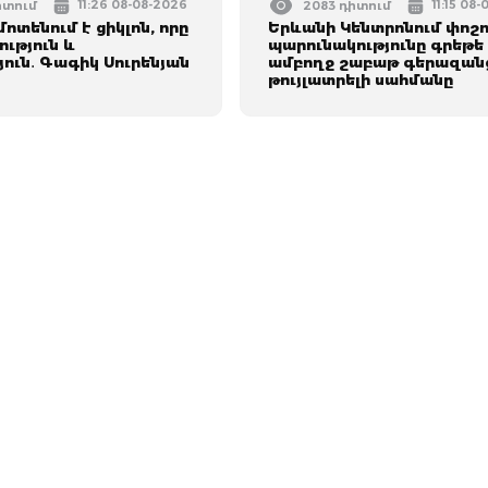
11:26 08-08-2026
11:15 08
իտում
2083 դիտում
մոտենում է ցիկլոն, որը
Երևանի Կենտրոնում փոշո
ություն և
պարունակությունը գրեթե
ուն․ Գագիկ Սուրենյան
ամբողջ շաբաթ գերազանց
թույլատրելի սահմանը