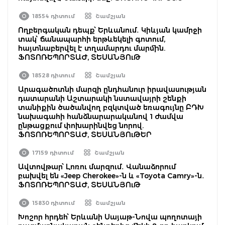
18554 դիտում
Շամշյան
Ողբերգական դեպք՝ Երևանում․ Կիևյան կամրջի
տակ՝ ճանապարհի երթևեկելի գոտում,
հայտնաբերվել է տղամարդու մարմին.
ՖՈՏՈՌԵՊՈՐՏԱԺ, ՏԵՍԱՆՅՈւԹ
18528 դիտում
Շամշյան
Արագածոտնի մարզի ընդհանուր իրավասության
դատարանի Աշտարակի նստավայրի շենքի
տանիքին ծածանվող բզկտված եռագույնը ԲԴԽ
նախագահի հանձնարարականով 1 ժամվա
ընթացքում փոխարինվեց նորով.
ՖՈՏՈՌԵՊՈՐՏԱԺ, ՏԵՍԱՆՅՈւԹԵՐ
17159 դիտում
Շամշյան
Ավտովթար՝ Լոռու մարզում․ Վանաձորում
բախվել են «Jeep Cherokee»-ն և «Toyota Camry»-ն․
ՖՈՏՈՌԵՊՈՐՏԱԺ, ՏԵՍԱՆՅՈւԹ
15830 դիտում
Շամշյան
Խոշոր հրդեհ՝ Երևանի Սայաթ-Նովա պողոտայի