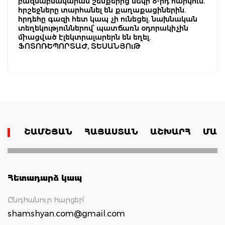
բազմաբնակարան շենքերից մեկի 8-րդ հարկում.
հրշեջները տարհանել են քաղաքացիներին.
հրդեհը գազի հետ կապ չի ունեցել. նախնական
տեղեկություններով՝ պատճառն օդորակիչին
միացված էլեկտրալարերն են եղել.
ՖՈՏՈՌԵՊՈՐՏԱԺ, ՏԵՍԱՆՅՈւԹ
ՇԱՄՇՅԱՆ
ՀԱՅԱՍՏԱՆ
ԱՇԽԱՐՀ
ՄԱՄ
Հետադարձ կապ
Ընդհանուր հարցեր՝
shamshyan.com@gmail.com