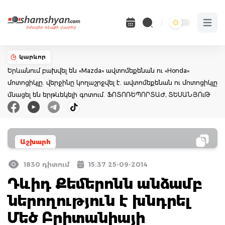
Open 
կարևոր
Երևանում բախվել են «Mazda» ավտոմեքենան ու «Honda»
մոտոցիկլը. վերջինը կողաշրջվել է. ավտոմեքենան ու մոտոցիկլը
մնացել են երթևեկելի գոտում. ՖՈՏՈՌԵՊՈՐՏԱԺ, ՏԵՍԱՆՅՈւԹ
Աշխարհ
1830 դիտում
15:37 25-09-2014
Դևիդ Քեմերոնն անձամբ
ներողություն է խնդրել
Մեծ Բրիտանիայի