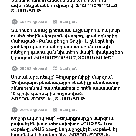
ավտոմեքենաների վրայով. ՖՈՏՈՌԵՊՈՐՏԱԺ,
ՏԵՍԱՆՅՈւԹ
30477 դիտում
Շամշյան
Տարիներ առաջ քրեական աշխարհում հայտնի
ու մեծ հեղինակություն վայելող, կրակոցներից
մահացած «Քանաքեռցի Տույի» և ընկերների
շահերը պաշտպանող փաստաբանը տեղի
ունեցող դատական նիստերի մասին փակագծեր
է բացում. ՖՈՏՈՌԵՊՈՐՏԱԺ, ՏԵՍԱՆՅՈւԹԵՐ
25292 դիտում
Շամշյան
Արտակարգ դեպք՝ Գեղարքունիքի մարզում.
Ծովազարդ բնակավայրի բնակիչը գետնափոր
շինությունում հայտնաբերել է իրեն պատկանող
10 գլուխ գառներին հոշոտված.
ՖՈՏՈՌԵՊՈՐՏԱԺ, ՏԵՍԱՆՅՈւԹ
20768 դիտում
Շամշյան
Խոշոր ավտովթար՝ Գեղարքունիքի մարզում.
բախվել են խոտ տեղափոխող «ԳԱԶ 53»-ն ու
«Opel»-ը. «ԳԱԶ 53»-ը կողաշրջվել է, «Opel»-ն էլ
հայտնվել է ծառերի մեջ. ՖՈՏՈՌԵՊՈՐՏԱԺ