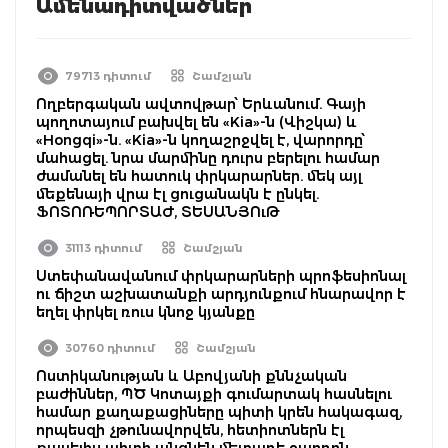
Ամենադիտվածներ
79713 դիտում
Շամշյան
Ողբերգական ավտովթար՝ Երևանում. Գայի
պողոտայում բախվել են «Kia»-ն (Վիշկա) և
«Hongqi»-ն. «Kia»-ն կողաշրջվել է, վարորդը՝
մահացել. նրա մարմինը դուրս բերելու համար
ժամանել են հատուկ փրկարարներ. մեկ այլ
մեքենայի վրա էլ ցուցանակն է ընկել.
ՖՈՏՈՌԵՊՈՐՏԱԺ, ՏԵՍԱՆՅՈւԹ
31113 դիտում
Շամշյան
Ստեփանավանում փրկարարների պրոֆեսիոնալ
ու ճիշտ աշխատանքի արդյունքում հնարավոր է
եղել փրկել ռուս կնոջ կյանքը
30760 դիտում
Շամշյան
Ոստիկանության և Աբովյանի քննչական
բաժիններ, ՊԾ Կոտայքի գումարտակ հասնելու
համար քաղաքացիները պիտի կրեն հակագազ,
որպեսզի չթունավորվեն, հետիոտներն էլ
քայլելիս պիտի անցնեն մետաղե ջարդոն