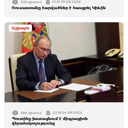
10:01 05-08-2026
538 դիտում
Ռուսաստանը հարվածներ է հասցրել Կիևին
Աշխարհ
22:18 04-08-2026
886 դիտում
Պուտինը խստացնում է միգրացիոն
վերահսկողությունը