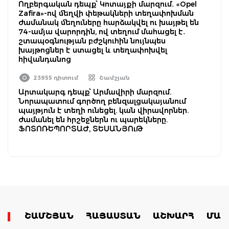
Ողբերգական դեպք՝ Կոտայքի մարզում․ «Opel
Zafira»-ով մեղվի փեթակների տեղափոխման
ժամանակ մեղուները հարձակվել ու խայթել են
74-ամյա վարորդին, ով տեղում մահացել է․
շտապօգնության բժշկուհին նույնպես
խայթոցներ է ստացել և տեղափոխվել
հիվանդանոց
23955 դիտում
Շամշյան
Արտակարգ դեպք՝ Արմավիրի մարզում.
Նորապատում գործող բենզալցակայանում
պայթյուն է տեղի ունեցել. կան վիրավորներ.
ժամանել են հրշեջներն ու պարեկները.
ՖՈՏՈՌԵՊՈՐՏԱԺ, ՏԵՍԱՆՅՈւԹ
ՇԱՄՇՅԱՆ
ՀԱՅԱՍՏԱՆ
ԱՇԽԱՐՀ
ՄԱՄ