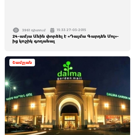
15:33 27-03-2015
3961 դիտում
24-ամյա Անին փորձել է «Դալմա Գարդեն Մոլ»-
ից կոշիկ գողանալ
Շամշյան