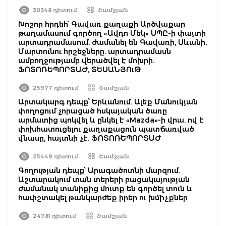
30348 դիտում
Շամշյան
Խոշոր հրդեհ՝ Գավառ քաղաքի Արծվաքար
թաղամասում գործող «Ավդո Մեկ» ՍՊԸ-ի փայտի
արտադրամասում. ժամանել են Գավառի, Սևանի,
Մարտունու հրշեջները. արտադրամասն
ամբողջությամբ վերածվել է մոխրի.
ՖՈՏՈՌԵՊՈՐՏԱԺ, ՏԵՍԱՆՅՈւԹ
25977 դիտում
Շամշյան
Արտակարգ դեպք՝ Երևանում. Ալեք Մանուկյան
փողոցում չորացած հսկայական ծառը
արմատից պոկվել և ընկել է «Mazda»-ի վրա. ով է
փոխհատուցելու քաղաքացուն պատճառված
վնասը, հայտնի չէ. ՖՈՏՈՌԵՊՈՐՏԱԺ
25449 դիտում
Շամշյան
Գողության դեպք՝ Արագածոտնի մարզում․
Աշտարակում տան տերերի բացակայության
ժամանակ տանիքից մուտք են գործել տուն և
հափշտակել թանկարժեք իրեր ու խմիչքներ
24781 դիտում
Շամշյան