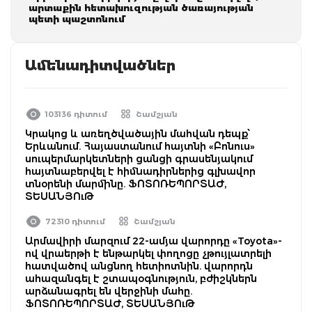
արտաքին հետախուզության ծառայության
պետի պաշտոնում
Ամենադիտվածներ
103136 դիտում
Շամշյան
Կրակոց և առեղծվածային մահվան դեպք՝
Երևանում. Հայաստանում հայտնի «Բոնուս»
սուպերմարկետների ցանցի գրասենյակում
հայտնաբերվել է հիմնադիրներից գլխավոր
տնօրենի մարմինը. ՖՈՏՈՌԵՊՈՐՏԱԺ,
ՏԵՍԱՆՅՈւԹ
72310 դիտում
Շամշյան
Արմավիրի մարզում 22-ամյա վարորդը «Toyota»-
ով վրաերթի է ենթարկել փողոցը չթույլատրելի
հատվածով անցնող հետիոտնին. վարորդն
ահազանգել է շտապօգնություն, բժիշկներն
արձանագրել են վերջինի մահը.
ՖՈՏՈՌԵՊՈՐՏԱԺ, ՏԵՍԱՆՅՈւԹ