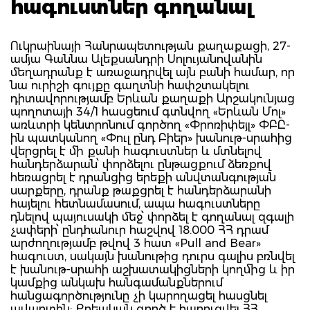
հագուստներ գողանալ
Ուկրաինայի Հանրապետության քաղաքացի, 27-
ամյա Գաննա Ալեքսանդրի Սոլույանովանին
մեղադրանք է առաջադրվել այն բանի համար, որ
նա ուրիշի գույքը գաղտնի հափշտակելու
դիտավորությամբ Երևան քաղաքի Արշակունյաց
պողոտայի 34/1 հասցեում գտնվող «Երևան Մոլ»
առևտրի կենտրոնում գործող «Փրոռիփեյլ» ՓԲԸ-
ին պատկանող «Փուլ ընդ Բիեր» խանութ-սրահից
վերցրել է մի քանի հագուստներ և մտնելով
հանդերձարան՝ փորձելու ընթացքում ձեռքով
հեռացրել է դրանցից երեքի անվտանգության
սարքերը, դրանք թաքցրել է հանդերձարանի
հայելու հետնամասում, ապա հագուստները
դնելով պայուսակի մեջ՝ փորձել է գողանալ զգալի
չափերի՝ ընդհանուր հաշվով 18.000 ՀՀ դրամ
արժողությամբ թվով 3 հատ «Pull and Bear»
հագուստ, սակայն խանութից դուրս գալիս բռնվել
է խանութ-սրահի աշխատակիցների կողմից և իր
կամքից անկախ հանգամանքներում
հանցագործությունը չի կարողացել հասցնել
ավարտին: Քրեական գործ է հարուցվել ՀՀ