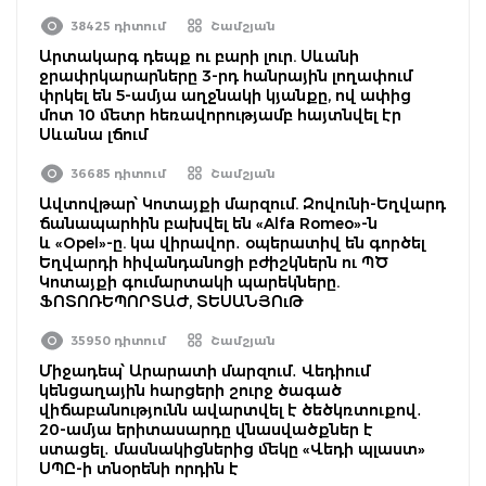
38425 դիտում
Շամշյան
Արտակարգ դեպք ու բարի լուր. Սևանի
ջրափրկարարները 3-րդ հանրային լողափում
փրկել են 5-ամյա աղջնակի կյանքը, ով ափից
մոտ 10 մետր հեռավորությամբ հայտնվել էր
Սևանա լճում
36685 դիտում
Շամշյան
Ավտովթար՝ Կոտայքի մարզում. Զովունի-Եղվարդ
ճանապարհին բախվել են «Alfa Romeo»-ն
և «Opel»-ը. կա վիրավոր․ օպերատիվ են գործել
Եղվարդի հիվանդանոցի բժիշկներն ու ՊԾ
Կոտայքի գումարտակի պարեկները.
ՖՈՏՈՌԵՊՈՐՏԱԺ, ՏԵՍԱՆՅՈւԹ
35950 դիտում
Շամշյան
Միջադեպ՝ Արարատի մարզում․ Վեդիում
կենցաղային հարցերի շուրջ ծագած
վիճաբանությունն ավարտվել է ծեծկռտուքով․
20-ամյա երիտասարդը վնասվածքներ է
ստացել․ մասնակիցներից մեկը «Վեդի պլաստ»
ՍՊԸ-ի տնօրենի որդին է