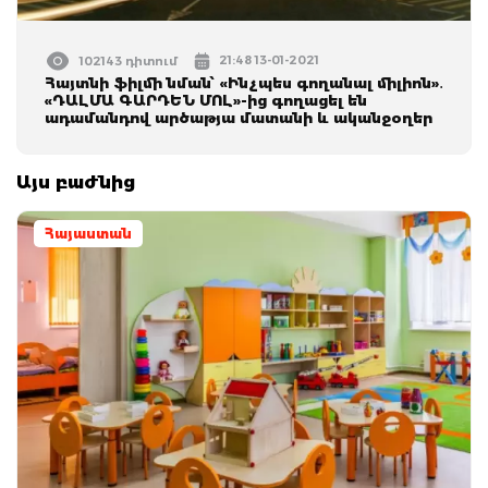
21:48 13-01-2021
102143 դիտում
Հայտնի ֆիլմի նման՝ «Ինչպես գողանալ միլիոն»․
«ԴԱԼՄԱ ԳԱՐԴԵՆ ՄՈԼ»-ից գողացել են
ադամանդով արծաթյա մատանի և ականջօղեր
Այս բաժնից
Հայաստան