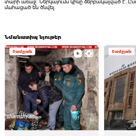
տարի առաջ։ Ներկայումս կինը ձերբակալված է։ Ըս
մահացած են ծնվել։
Նմանատիպ նյութեր
Շամշյան
Շամշյան