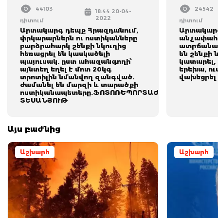
44103
24542
18:44 20-04-
2022
դիտում
դիտում
Արտակարգ դեպք Հրազդանում,
Արտակարգ
փրկարարներն ու ոստիկանները
անչափահ
բարձրահարկ շենքի նկուղից
ատրճանակ
հեռացրել են կասկածելի
են շենքի 
պայուսակ. ըստ ահազանգողի՝
կատարել, 
այնտեղ եղել է մոտ 20կգ
երեխա, ո
տրոտիլին նմանվող զանգված.
վախեցրել 
ժամանել են մարզի և տարածքի
ոստիկանապետերը.ՖՈՏՈՌԵՊՈՐՏԱԺ,
ՏԵՍԱՆՅՈՒԹ
Այս բաժնից
Աշխարհ
Աշխարհ