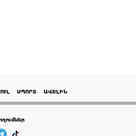
ՈՒԼ
ՍՊՈՐՏ
ԱՎԵԼԻՆ
ղումներ