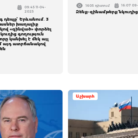
16:07 09
1605 դիտում
09:45 11-04-
2025
Զենք-զինամթերք` նկուղից
 դեպք՝ Երևանում․ 3
ասներ խաղալիք
ով «զինված» փորձել
նկուղից գողություն
որը կանխել է մեկ այլ
ւմ այդ ատրճանակով
են
Աշխարհ