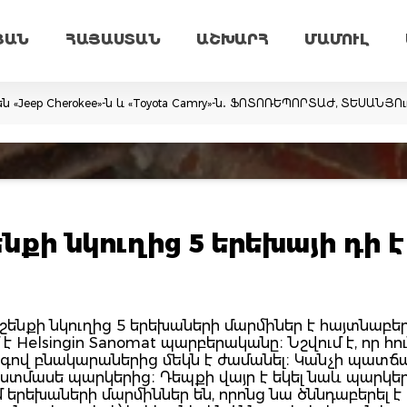
ՅԱՆ
ՀԱՅԱՍՏԱՆ
ԱՇԽԱՐՀ
ՄԱՄՈՒԼ
ն «Jeep Cherokee»-ն և «Toyota Camry»-ն․ ՖՈՏՈՌԵՊՈՐՏԱԺ, ՏԵՍԱՆՅՈ
նքի նկուղից 5 երեխայի դի է
ենքի նկուղից 5 երեխաների մարմիներ է հայտնաբեր
է Helsingin Sanomat պարբերականը։ Նշվում է, որ հո
նգով բնակարաներից մեկն է ժամանել։ Կանչի պատճ
լաստմասե պարկերից։ Դեպքի վայր է եկել նաև պարկե
 երեխաների մարմիններ են, որոնց նա ծննդաբերել է 