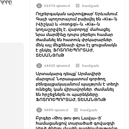
ոլորը
52270 դիտում
Շամշյան
Ողբերգական ավտովթար՝ Երևանում.
Գայի պողոտայում բախվել են «Kia»-ն
(Վիշկա) և «Hongqi»-ն. «Kia»-ն
կողաշրջվել է, վարորդը՝ մահացել.
նրա մարմինը դուրս բերելու համար
ժամանել են հատուկ փրկարարներ.
մեկ այլ մեքենայի վրա էլ ցուցանակն
է ընկել. ՖՈՏՈՌԵՊՈՐՏԱԺ,
ՏԵՍԱՆՅՈւԹ
46625 դիտում
Շամշյան
Արտակարգ դեպք՝ Արմավիրի
մարզում. Նորապատում գործող
բենզալցակայանում պայթյուն է տեղի
ունեցել. կան վիրավորներ. ժամանել
են հրշեջներն ու պարեկները.
ՖՈՏՈՌԵՊՈՐՏԱԺ, ՏԵՍԱՆՅՈւԹ
36515 դիտում
Շամշյան
Բլոգեր «Թու-թու-թու Լավա»-ի՝
համացանցով տարածած գովազդի
կեղծ լինելու մասին ոստիկանությունը