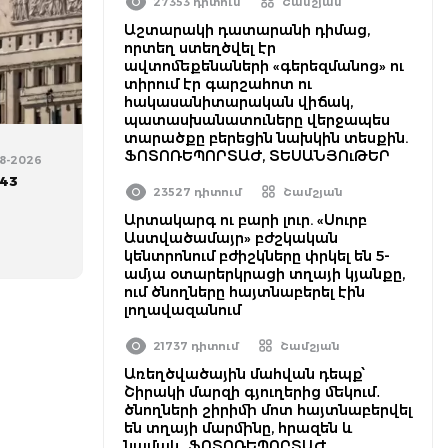
27353 դիտում
Շամշյան
Աշտարակի դատարանի դիմաց,
որտեղ ստեղծվել էր
ավտոմեքենաների «գերեզմանոց» ու
տիրում էր գարշահոտ ու
հակասանիտարական վիճակ,
պատասխանատուները վերջապես
տարածքը բերեցին նախկին տեսքին.
ՖՈՏՈՌԵՊՈՐՏԱԺ, ՏԵՍԱՆՅՈւԹԵՐ
08-2026
743
23527 դիտում
Շամշյան
Արտակարգ ու բարի լուր. «Սուրբ
Աստվածամայր» բժշկական
կենտրոնում բժիշկները փրկել են 5-
ամյա օտարերկրացի տղայի կյանքը,
ում ծնողները հայտնաբերել էին
լողավազանում
21737 դիտում
Շամշյան
Առեղծվածային մահվան դեպք՝
Շիրակի մարզի գյուղերից մեկում․
ծնողների շիրիմի մոտ հայտնաբերվել
են տղայի մարմինը, հրազեն և
նամակ․ ՖՈՏՈՌԵՊՈՐՏԱԺ