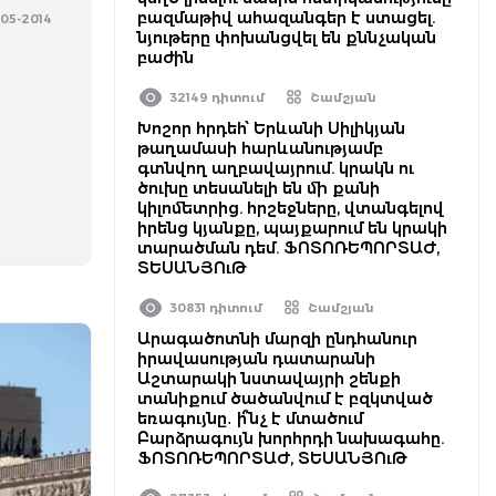
բազմաթիվ ահազանգեր է ստացել.
-05-2014
նյութերը փոխանցվել են քննչական
բաժին
32149 դիտում
Շամշյան
Խոշոր հրդեհ՝ Երևանի Սիլիկյան
թաղամասի հարևանությամբ
գտնվող աղբավայրում. կրակն ու
ծուխը տեսանելի են մի քանի
կիլոմետրից. հրշեջները, վտանգելով
իրենց կյանքը, պայքարում են կրակի
տարածման դեմ. ՖՈՏՈՌԵՊՈՐՏԱԺ,
ՏԵՍԱՆՅՈւԹ
30831 դիտում
Շամշյան
Արագածոտնի մարզի ընդհանուր
իրավասության դատարանի
Աշտարակի նստավայրի շենքի
տանիքում ծածանվում է բզկտված
եռագույնը․ ի՞նչ է մտածում
Բարձրագույն խորհրդի նախագահը.
ՖՈՏՈՌԵՊՈՐՏԱԺ, ՏԵՍԱՆՅՈւԹ