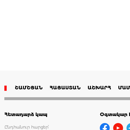
ՇԱՄՇՅԱՆ
ՀԱՅԱՍՏԱՆ
ԱՇԽԱՐՀ
ՄԱՄ
Հետադարձ կապ
Օգտակար հ
Ընդհանուր հարցեր՝