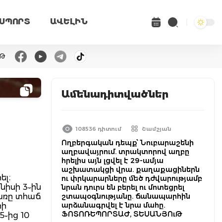
ՍՊՈՐՏ
ԱՎԵԼԻՆ
ւԹ
Ամենադիտվածներ
108536 դիտում
Շամշյան
Ողբերգական դեպք՝ Նուբարաշենի
աղբավայրում. տրակտորով աղբը
հրելիս այն լցվել է 29-ամյա
աշխատակցի վրա. քաղաքացիներն
ել։
ու փրկարարները մեծ դժվարությամբ
ւնիսի 3֊ին
նրան դուրս են բերել ու մոտեցրել
առը տհաճ
շտապօգնությանը. ճանապարհին
արձանագրվել է նրա մահը.
րի
ՖՈՏՈՌԵՊՈՐՏԱԺ, ՏԵՍԱՆՅՈւԹ
5֊ից 10