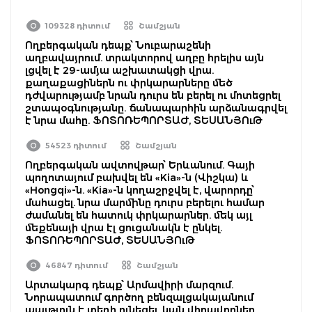
109328 դիտում
Շամշյան
Ողբերգական դեպք՝ Նուբարաշենի
աղբավայրում. տրակտորով աղբը հրելիս այն
լցվել է 29-ամյա աշխատակցի վրա.
քաղաքացիներն ու փրկարարները մեծ
դժվարությամբ նրան դուրս են բերել ու մոտեցրել
շտապօգնությանը. ճանապարհին արձանագրվել
է նրա մահը. ՖՈՏՈՌԵՊՈՐՏԱԺ, ՏԵՍԱՆՅՈւԹ
54523 դիտում
Շամշյան
Ողբերգական ավտովթար՝ Երևանում. Գայի
պողոտայում բախվել են «Kia»-ն (Վիշկա) և
«Hongqi»-ն. «Kia»-ն կողաշրջվել է, վարորդը՝
մահացել. նրա մարմինը դուրս բերելու համար
ժամանել են հատուկ փրկարարներ. մեկ այլ
մեքենայի վրա էլ ցուցանակն է ընկել.
ՖՈՏՈՌԵՊՈՐՏԱԺ, ՏԵՍԱՆՅՈւԹ
46847 դիտում
Շամշյան
Արտակարգ դեպք՝ Արմավիրի մարզում.
Նորապատում գործող բենզալցակայանում
պայթյուն է տեղի ունեցել. կան վիրավորներ.