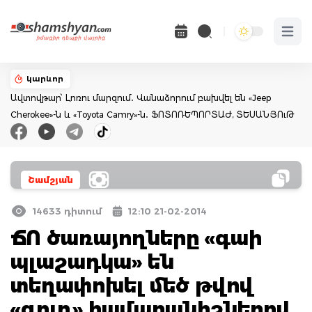
Open 
կարևոր
Ավտովթար՝ Լոռու մարզում․ Վանաձորում բախվել են «Jeep
Cherokee»-ն և «Toyota Camry»-ն․ ՖՈՏՈՌԵՊՈՐՏԱԺ, ՏԵՍԱՆՅՈւԹ
Շամշյան
14633 դիտում
12:10 21-02-2014
ՃՈ ծառայողները «գաի
պլաշադկա» են
տեղափոխել մեծ թվով
«գոլդ» համարանիշներով