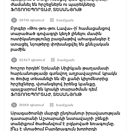
ժամանել են հրշեջներն ու պարեկները.
ՖՈՏՈՌԵՊՈՐՏԱԺ, ՏԵՍԱՆՅՈւԹ
39761 դիտում
Շամշյան
Բլոգեր «Թու-թու-թու Լավա»-ի՝ համացանցով
տարածած գովազդի կեղծ լինելու մասին
ոստիկանությունը բազմաթիվ ահազանգեր է
ստացել. նյութերը փոխանցվել են քննչական
բաժին
32347 դիտում
Շամշյան
Խոշոր հրդեհ՝ Երևանի Սիլիկյան թաղամասի
հարևանությամբ գտնվող աղբավայրում. կրակն
ու ծուխը տեսանելի են մի քանի կիլոմետրից.
հրշեջները, վտանգելով իրենց կյանքը,
պայքարում են կրակի տարածման դեմ.
ՖՈՏՈՌԵՊՈՐՏԱԺ, ՏԵՍԱՆՅՈւԹ
31059 դիտում
Շամշյան
Արագածոտնի մարզի ընդհանուր իրավասության
դատարանի Աշտարակի նստավայրի շենքի
տանիքում ծածանվում է բզկտված եռագույնը․
ի՞նչ է մտածում Բարձրագույն խորհրդի