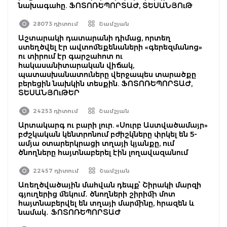
նախագահը. ՖՈՏՈՌԵՊՈՐՏԱԺ, ՏԵՍԱՆՅՈւԹ
28073 դիտում
Շամշյան
Աշտարակի դատարանի դիմաց, որտեղ
ստեղծվել էր ավտոմեքենաների «գերեզմանոց»
ու տիրում էր գարշահոտ ու
հակասանիտարական վիճակ,
պատասխանատուները վերջապես տարածքը
բերեցին նախկին տեսքին. ՖՈՏՈՌԵՊՈՐՏԱԺ,
ՏԵՍԱՆՅՈւԹԵՐ
24253 դիտում
Շամշյան
Արտակարգ ու բարի լուր. «Սուրբ Աստվածամայր»
բժշկական կենտրոնում բժիշկները փրկել են 5-
ամյա օտարերկրացի տղայի կյանքը, ում
ծնողները հայտնաբերել էին լողավազանում
22457 դիտում
Շամշյան
Առեղծվածային մահվան դեպք՝ Շիրակի մարզի
գյուղերից մեկում․ ծնողների շիրիմի մոտ
հայտնաբերվել են տղայի մարմինը, հրազեն և
նամակ․ ՖՈՏՈՌԵՊՈՐՏԱԺ