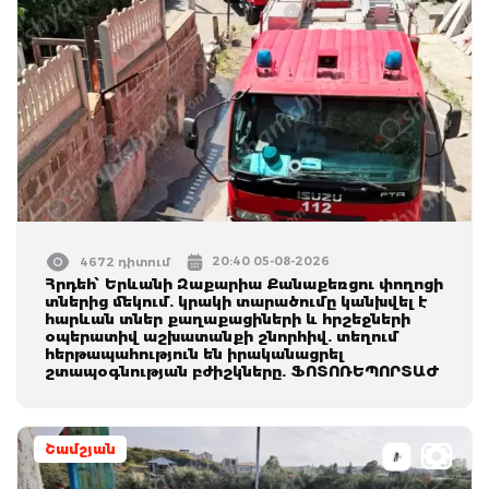
20:40 05-08-2026
4672 դիտում
Հրդեհ՝ Երևանի Զաքարիա Քանաքեռցու փողոցի
տներից մեկում. կրակի տարածումը կանխվել է
հարևան տներ քաղաքացիների և հրշեջների
օպերատիվ աշխատանքի շնորհիվ. տեղում
հերթապահություն են իրականացրել
շտապօգնության բժիշկները. ՖՈՏՈՌԵՊՈՐՏԱԺ
Շամշյան