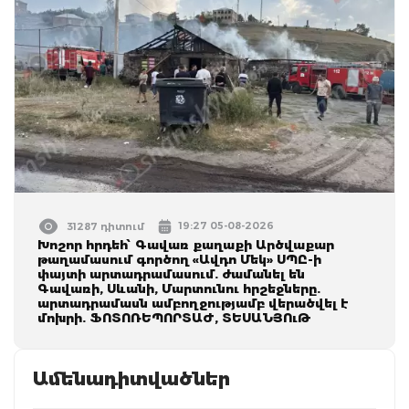
19:27 05-08-2026
31287 դիտում
Խոշոր հրդեհ՝ Գավառ քաղաքի Արծվաքար
թաղամասում գործող «Ավդո Մեկ» ՍՊԸ-ի
փայտի արտադրամասում. ժամանել են
Գավառի, Սևանի, Մարտունու հրշեջները.
արտադրամասն ամբողջությամբ վերածվել է
մոխրի. ՖՈՏՈՌԵՊՈՐՏԱԺ, ՏԵՍԱՆՅՈւԹ
Ամենադիտվածներ