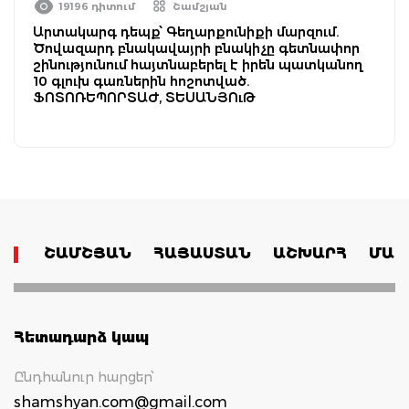
19196 դիտում
Շամշյան
Արտակարգ դեպք՝ Գեղարքունիքի մարզում.
Ծովազարդ բնակավայրի բնակիչը գետնափոր
շինությունում հայտնաբերել է իրեն պատկանող
10 գլուխ գառներին հոշոտված.
ՖՈՏՈՌԵՊՈՐՏԱԺ, ՏԵՍԱՆՅՈւԹ
ՇԱՄՇՅԱՆ
ՀԱՅԱՍՏԱՆ
ԱՇԽԱՐՀ
ՄԱՄ
Հետադարձ կապ
Ընդհանուր հարցեր՝
shamshyan.com@gmail.com