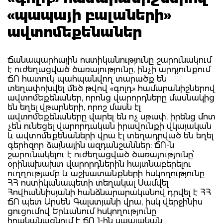
«պապայի բալաների»
ավտոմեքենաներ
Ճանապարհային ոստիկանությունը շարունակում
է ուժեղացված ծառայությունը, ինչի արդյունքում
ՃՈ հատուկ պահպանվող տարածք են
տեղափոխվել մեծ թվով «գոլդ» համարանիշներով
ավտոմեքենաներ, որոնց վարորդները մասնակից
են եղել վթարների, որոշ մասն էլ
ավտոմեքենաները վարել են ոչ սթափ, իրենց մոտ
չեն ունեցել վարորդական իրավունքի վկայական
և ավտոմեքենաների վրա էլ տեղադրված են եղել
գերհզոր ձայնային ազդանշաններ: ՃՈ-ն
շարունակելու է ուժեղացված ծառայությունը՝
օրինախախտ վարորդներին հայտնաբերելու
ուղղությամբ և աշխատանքների հսկողությունը
ՀՀ ոստիկանապետի տեղակալ Սամվել
Հովհաննիսյանի հանձնարարականով դրվել է ՀՀ
ՃՈ պետ Արսեն Գալստյանի վրա, իսկ վերջինիս
ցուցումով Երևանում հսկողությունը
իրականացնում է ՃՈ 1-ին սպայական