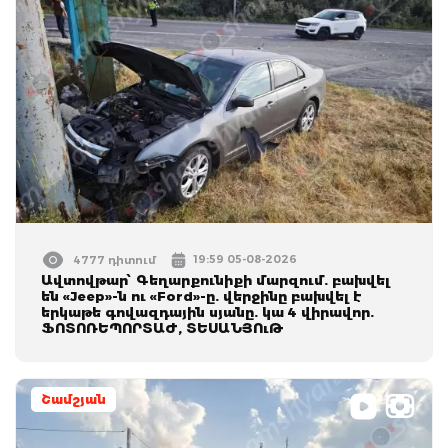
19:59 05-08-2026
4777 դիտում
Ավտովթար՝ Գեղարքունիքի մարզում. բախվել
են «Jeep»-ն ու «Ford»-ը. վերջինը բախվել է
երկաթե գովազդային սյանը. կա 4 վիրավոր.
ՖՈՏՈՌԵՊՈՐՏԱԺ, ՏԵՍԱՆՅՈւԹ
Շամշյան