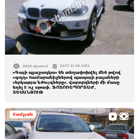
20:17 21-06-2014
9830 դիտում
«Գայի պլաշադկա» են տեղափոխվել մեծ թվով
«գոլդ» համարանիշներով պապայի բալաների
«երկաթյա նժույգները». վարորդների մի մասը
եղել է ոչ սթափ. ՖՈՏՈՌԵՊՈՐՏԱԺ,
ՏԵՍԱՆՅՈՒԹ
Շամշյան