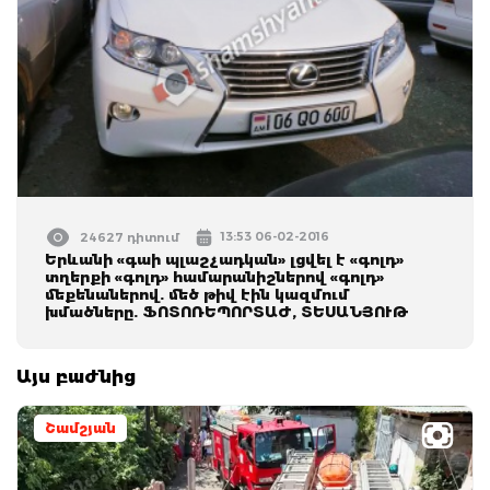
13:53 06-02-2016
24627 դիտում
Երևանի «գաի պլաշչադկան» լցվել է «գոլդ»
տղերքի «գոլդ» համարանիշներով «գոլդ»
մեքենաներով. մեծ թիվ էին կազմում
խմածները. ՖՈՏՈՌԵՊՈՐՏԱԺ, ՏԵՍԱՆՅՈՒԹ
Այս բաժնից
Շամշյան