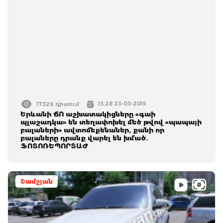
13:28 23-03-2015
17326 դիտում
Երևանի ՃՈ աշխատակիցները «գաի
պլաշադկա» են տեղափոխել մեծ թվով «պապայի
բալաների» ավտոմեքենաներ, քանի որ
բալաները դրանք վարել են խմած.
ՖՈՏՈՌԵՊՈՐՏԱԺ
Շամշյան