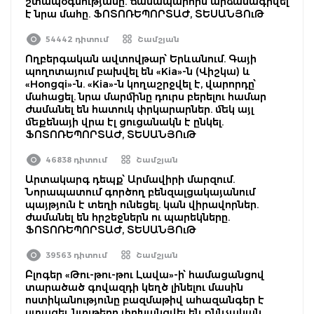
շտապօգնությանը. ճանապարհին արձանագրվել
է նրա մահը. ՖՈՏՈՌԵՊՈՐՏԱԺ, ՏԵՍԱՆՅՈւԹ
54442 դիտում
Շամշյան
Ողբերգական ավտովթար՝ Երևանում. Գայի
պողոտայում բախվել են «Kia»-ն (Վիշկա) և
«Hongqi»-ն. «Kia»-ն կողաշրջվել է, վարորդը՝
մահացել. նրա մարմինը դուրս բերելու համար
ժամանել են հատուկ փրկարարներ. մեկ այլ
մեքենայի վրա էլ ցուցանակն է ընկել.
ՖՈՏՈՌԵՊՈՐՏԱԺ, ՏԵՍԱՆՅՈւԹ
46838 դիտում
Շամշյան
Արտակարգ դեպք՝ Արմավիրի մարզում.
Նորապատում գործող բենզալցակայանում
պայթյուն է տեղի ունեցել. կան վիրավորներ.
ժամանել են հրշեջներն ու պարեկները.
ՖՈՏՈՌԵՊՈՐՏԱԺ, ՏԵՍԱՆՅՈւԹ
39563 դիտում
Շամշյան
Բլոգեր «Թու-թու-թու Լավա»-ի՝ համացանցով
տարածած գովազդի կեղծ լինելու մասին
ոստիկանությունը բազմաթիվ ահազանգեր է
ստացել. նյութերը փոխանցվել են քննչական