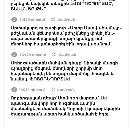
բերեցին նախկին տեսքին. ՖՈՏՈՌԵՊՈՐՏԱԺ,
ՏԵՍԱՆՅՈւԹԵՐ
24190 դիտում
Շամշյան
Արտակարգ ու բարի լուր. «Սուրբ Աստվածամայր»
բժշկական կենտրոնում բժիշկները փրկել են 5-
ամյա օտարերկրացի տղայի կյանքը, ում
ծնողները հայտնաբերել էին լողավազանում
22424 դիտում
Շամշյան
Առեղծվածային մահվան դեպք՝ Շիրակի մարզի
գյուղերից մեկում․ ծնողների շիրիմի մոտ
հայտնաբերվել են տղայի մարմինը, հրազեն և
նամակ․ ՖՈՏՈՌԵՊՈՐՏԱԺ
19034 դիտում
Շամշյան
Ողբերգական դեպք՝ Սյունիքի մարզում. ԱԺ
պատգամավորի հոր հոգեհանգստին
մասնակցելու ժամանակ Գորիսի էկոպարեկային
ծառայության պետը հանկարծամահ է եղել