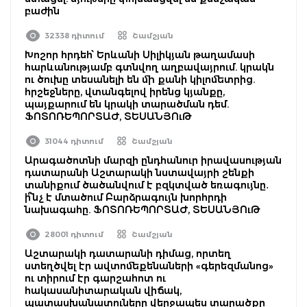
բաժին
32338 դիտում
Շամշյան
Խոշոր հրդեհ՝ Երևանի Սիլիկյան թաղամասի
հարևանությամբ գտնվող աղբավայրում. կրակն
ու ծուխը տեսանելի են մի քանի կիլոմետրից.
հրշեջները, վտանգելով իրենց կյանքը,
պայքարում են կրակի տարածման դեմ.
ՖՈՏՈՌԵՊՈՐՏԱԺ, ՏԵՍԱՆՅՈւԹ
31044 դիտում
Շամշյան
Արագածոտնի մարզի ընդհանուր իրավասության
դատարանի Աշտարակի նստավայրի շենքի
տանիքում ծածանվում է բզկտված եռագույնը․
ի՞նչ է մտածում Բարձրագույն խորհրդի
նախագահը. ՖՈՏՈՌԵՊՈՐՏԱԺ, ՏԵՍԱՆՅՈւԹ
28001 դիտում
Շամշյան
Աշտարակի դատարանի դիմաց, որտեղ
ստեղծվել էր ավտոմեքենաների «գերեզմանոց»
ու տիրում էր գարշահոտ ու
հակասանիտարական վիճակ,
պատասխանատուները վերջապես տարածքը