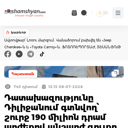
Open 
կարևոր
Ավտովթար՝ Լոռու մարզում․ Վանաձորում բախվել են «Jeep
Cherokee»-ն և «Toyota Camry»-ն․ ՖՈՏՈՌԵՊՈՐՏԱԺ, ՏԵՍԱՆՅՈւԹ
Հայաստան
745 դիտում
13:13 08-07-2026
Դատախազությունը
Դիլիջանում գտնվող՝
շուրջ 190 միլիոն դրամ
արժեքով անշարժ գույքը