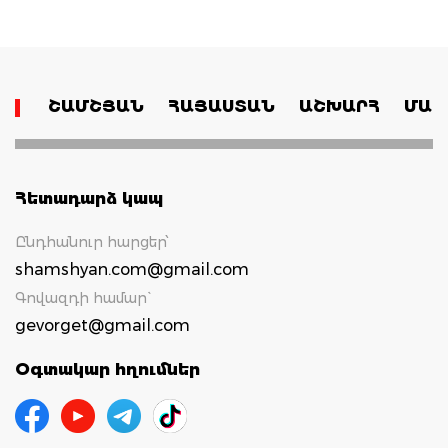
ՇԱՄՇՅԱՆ
ՀԱՅԱՍՏԱՆ
ԱՇԽԱՐՀ
ՄԱՄ
Հետադարձ կապ
Ընդհանուր հարցեր՝
shamshyan.com@gmail.com
Գովազդի համար`
gevorget@gmail.com
Օգտակար հղումներ