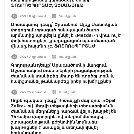
ՖՈՏՈՌԵՊՈՐՏԱԺ, ՏԵՍԱՆՅՈւԹ
25968 դիտում
Շամշյան
Արտակարգ դեպք՝ Երևանում. Ալեք Մանուկյան
փողոցում չորացած հսկայական ծառը
արմատից պոկվել և ընկել է «Mazda»-ի վրա. ով է
փոխհատուցելու քաղաքացուն պատճառված
վնասը, հայտնի չէ. ՖՈՏՈՌԵՊՈՐՏԱԺ
25437 դիտում
Շամշյան
Գողության դեպք՝ Արագածոտնի մարզում․
Աշտարակում տան տերերի բացակայության
ժամանակ տանիքից մուտք են գործել տուն և
հափշտակել թանկարժեք իրեր ու խմիչքներ
24775 դիտում
Շամշյան
Ողբերգական դեպք՝ Կոտայքի մարզում․ «Opel
Zafira»-ով մեղվի փեթակների տեղափոխման
ժամանակ մեղուները հարձակվել ու խայթել են
74-ամյա վարորդին, ով տեղում մահացել է․
շտապօգնության բժշկուհին նույնպես
խայթոցներ է ստացել և տեղափոխվել
հիվանդանոց