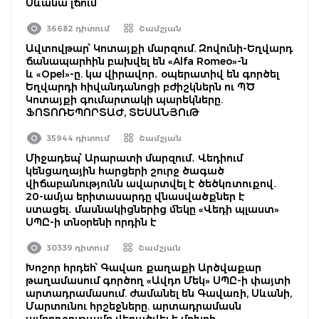
Սևանա լճում
36682 դիտում
Շամշյան
Ավտովթար՝ Կոտայքի մարզում. Զովունի-Եղվարդ
ճանապարհին բախվել են «Alfa Romeo»-ն
և «Opel»-ը. կա վիրավոր․ օպերատիվ են գործել
Եղվարդի հիվանդանոցի բժիշկներն ու ՊԾ
Կոտայքի գումարտակի պարեկները.
ՖՈՏՈՌԵՊՈՐՏԱԺ, ՏԵՍԱՆՅՈւԹ
35944 դիտում
Շամշյան
Միջադեպ՝ Արարատի մարզում․ Վեդիում
կենցաղային հարցերի շուրջ ծագած
վիճաբանությունն ավարտվել է ծեծկռտուքով․
20-ամյա երիտասարդը վնասվածքներ է
ստացել․ մասնակիցներից մեկը «Վեդի պլաստ»
ՍՊԸ-ի տնօրենի որդին է
30339 դիտում
Շամշյան
Խոշոր հրդեհ՝ Գավառ քաղաքի Արծվաքար
թաղամասում գործող «Ավդո Մեկ» ՍՊԸ-ի փայտի
արտադրամասում. ժամանել են Գավառի, Սևանի,
Մարտունու հրշեջները. արտադրամասն
ամբողջությամբ վերածվել է մոխրի.