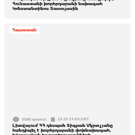
Հունաստանի խորհրդարանի նախագահ
Կոնստանտինոս Տասուլասին
Հայաստան
22:25 27-03-2017
5580 դիտում
Լիտվայում ՀՀ դեսպան Տիգրան Մկրտչյանը
հանդիպել է խորհրդարանի փոխնախագահ,
եվրոպական հարաբերությունների