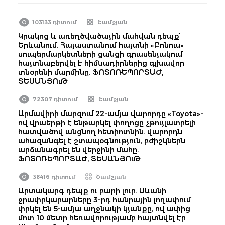
103133 դիտում
Շամշյան
Կրակոց և առեղծվածային մահվան դեպք՝
Երևանում. Հայաստանում հայտնի «Բոնուս»
սուպերմարկետների ցանցի գրասենյակում
հայտնաբերվել է հիմնադիրներից գլխավոր
տնօրենի մարմինը. ՖՈՏՈՌԵՊՈՐՏԱԺ,
ՏԵՍԱՆՅՈւԹ
72307 դիտում
Շամշյան
Արմավիրի մարզում 22-ամյա վարորդը «Toyota»-
ով վրաերթի է ենթարկել փողոցը չթույլատրելի
հատվածով անցնող հետիոտնին. վարորդն
ահազանգել է շտապօգնություն, բժիշկներն
արձանագրել են վերջինի մահը.
ՖՈՏՈՌԵՊՈՐՏԱԺ, ՏԵՍԱՆՅՈւԹ
38416 դիտում
Շամշյան
Արտակարգ դեպք ու բարի լուր. Սևանի
ջրափրկարարները 3-րդ հանրային լողափում
փրկել են 5-ամյա աղջնակի կյանքը, ով ափից
մոտ 10 մետր հեռավորությամբ հայտնվել էր