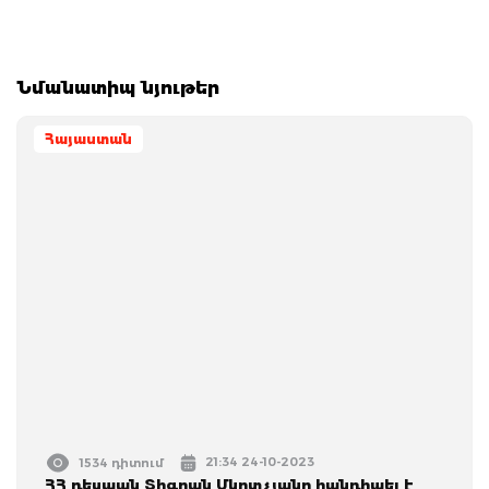
Նմանատիպ նյութեր
Հայաստան
21:34 24-10-2023
1534 դիտում
ՀՀ դեսպան Տիգրան Մկրտչյանը հանդիպել է