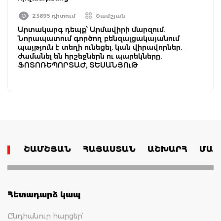
23895 դիտում
Շամշյան
Արտակարգ դեպք՝ Արմավիրի մարզում.
Նորապատում գործող բենզալցակայանում
պայթյուն է տեղի ունեցել. կան վիրավորներ.
ժամանել են հրշեջներն ու պարեկները.
ՖՈՏՈՌԵՊՈՐՏԱԺ, ՏԵՍԱՆՅՈւԹ
ՇԱՄՇՅԱՆ
ՀԱՅԱՍՏԱՆ
ԱՇԽԱՐՀ
ՄԱՄ
Հետադարձ կապ
Ընդհանուր հարցեր՝