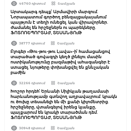
46760 դիտում
Շամշյան
Արտակարգ դեպք՝ Արմավիրի մարզում.
Նորապատում գործող բենզալցակայանում
պայթյուն է տեղի ունեցել. կան վիրավորներ.
ժամանել են հրշեջներն ու պարեկները.
ՖՈՏՈՌԵՊՈՐՏԱԺ, ՏԵՍԱՆՅՈւԹ
38777 դիտում
Շամշյան
Բլոգեր «Թու-թու-թու Լավա»-ի՝ համացանցով
տարածած գովազդի կեղծ լինելու մասին
ոստիկանությունը բազմաթիվ ահազանգեր է
ստացել. նյութերը փոխանցվել են քննչական
բաժին
32266 դիտում
Շամշյան
Խոշոր հրդեհ՝ Երևանի Սիլիկյան թաղամասի
հարևանությամբ գտնվող աղբավայրում. կրակն
ու ծուխը տեսանելի են մի քանի կիլոմետրից.
հրշեջները, վտանգելով իրենց կյանքը,
պայքարում են կրակի տարածման դեմ.
ՖՈՏՈՌԵՊՈՐՏԱԺ, ՏԵՍԱՆՅՈւԹ
30948 դիտում
Շամշյան