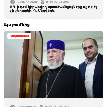
15:56 02-03-2017
4686 դիտում
ՌԴ-ի դեմ կիրառվող պատժամիջոցները ոչ ոք էլ
չի չեղարկի. Դ. Մեդվեդև
Այս բաժնից
Հայաստան
16:33 07-08-2026
1828 դիտում