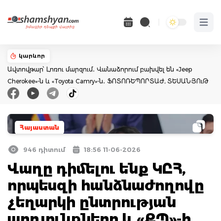
Open 
կարևոր
Ավտովթար՝ Լոռու մարզում․ Վանաձորում բախվել են «Jeep
Cherokee»-ն և «Toyota Camry»-ն․ ՖՈՏՈՌԵՊՈՐՏԱԺ, ՏԵՍԱՆՅՈւԹ
Հայաստան
946 դիտում
18:56 11-06-2026
Վաղը դիմելու ենք ԿԸՀ,
որպեսզի հանձնաժողովը
չեղարկի ընտրության
արդյունքները և «ՔՊ»-ի