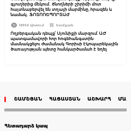
գյուղերից մեկում․ ծնողների շիրիմի մոտ
հայտնաբերվել են տղայի մարմինը, հրազեն և
նամակ․ ՖՈՏՈՌԵՊՈՐՏԱԺ
18956 դիտում
Շամշյան
Ողբերգական դեպք՝ Սյունիքի մարզում. ԱԺ
պատգամավորի հոր հոգեհանգստին
մասնակցելու ժամանակ Գորիսի էկոպարեկային
ծառայության պետը հանկարծամահ է եղել
ՇԱՄՇՅԱՆ
ՀԱՅԱՍՏԱՆ
ԱՇԽԱՐՀ
ՄԱՄ
Հետադարձ կապ