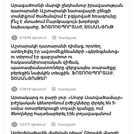
Արագածոտնի մարզի ընդհանուր իրավասության
դատարանի Աշտարակի նստավայրի շենքի
տանիքում ծածանվում է բզկտված եռագույնը․
ի՞նչ է մտածում Բարձրագույն խորհրդի
նախագահը. ՖՈՏՈՌԵՊՈՐՏԱԺ, ՏԵՍԱՆՅՈւԹ
27695 դիտում
Շամշյան
Աշտարակի դատարանի դիմաց, որտեղ
ստեղծվել էր ավտոմեքենաների «գերեզմանոց»
ու տիրում էր գարշահոտ ու
հակասանիտարական վիճակ,
պատասխանատուները վերջապես տարածքը
բերեցին նախկին տեսքին. ՖՈՏՈՌԵՊՈՐՏԱԺ,
ՏԵՍԱՆՅՈւԹԵՐ
23878 դիտում
Շամշյան
Արտակարգ ու բարի լուր. «Սուրբ Աստվածամայր»
բժշկական կենտրոնում բժիշկները փրկել են 5-
ամյա օտարերկրացի տղայի կյանքը, ում
ծնողները հայտնաբերել էին լողավազանում
22217 դիտում
Շամշյան
Առեղծվածային մահվան դեպք՝ Շիրակի մարզի