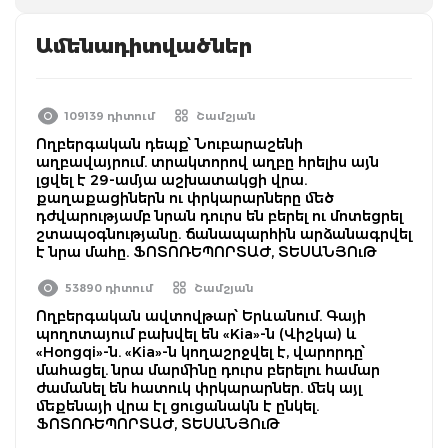
Ամենադիտվածներ
109139 դիտում
Շամշյան
Ողբերգական դեպք՝ Նուբարաշենի
աղբավայրում. տրակտորով աղբը հրելիս այն
լցվել է 29-ամյա աշխատակցի վրա.
քաղաքացիներն ու փրկարարները մեծ
դժվարությամբ նրան դուրս են բերել ու մոտեցրել
շտապօգնությանը. ճանապարհին արձանագրվել
է նրա մահը. ՖՈՏՈՌԵՊՈՐՏԱԺ, ՏԵՍԱՆՅՈւԹ
53890 դիտում
Շամշյան
Ողբերգական ավտովթար՝ Երևանում. Գայի
պողոտայում բախվել են «Kia»-ն (Վիշկա) և
«Hongqi»-ն. «Kia»-ն կողաշրջվել է, վարորդը՝
մահացել. նրա մարմինը դուրս բերելու համար
ժամանել են հատուկ փրկարարներ. մեկ այլ
մեքենայի վրա էլ ցուցանակն է ընկել.
ՖՈՏՈՌԵՊՈՐՏԱԺ, ՏԵՍԱՆՅՈւԹ