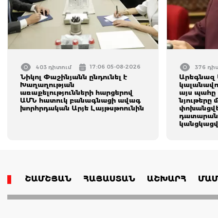
17:06 05-08-2026
403 դիտում
376 դի
Նիկոլ Փաշինյանն ընդունել է
Արեգնազ 
Խաղաղության
կալանավո
առաքելությունների հարցերով
այս պահը 
ԱՄՆ հատուկ բանագնացի ավագ
նյութերը 
խորհրդական Արյե Լայթսթոունին
փոխանցվե
դատարան․
կանցկացվ
ՇԱՄՇՅԱՆ
ՀԱՅԱՍՏԱՆ
ԱՇԽԱՐՀ
ՄԱՄ