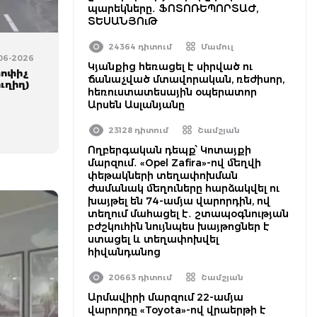
պարեկները․ ՖՈՏՈՌԵՊՈՐՏԱԺ,
ՏԵՍԱՆՅՈւԹ
24364 դիտում
Մամուլ
-06-2026
Կյանքից հեռացել է սիրված ու
փոփիչ
ճանաչված մտավորական, ռեժիսոր,
ւղիղ)
հեռուստատեսային օպերատոր
Արսեն Ասլանյանը
23128 դիտում
Շամշյան
Ողբերգական դեպք՝ Կոտայքի
մարզում․ «Opel Zafira»-ով մեղվի
փեթակների տեղափոխման
ժամանակ մեղուները հարձակվել ու
խայթել են 74-ամյա վարորդին, ով
տեղում մահացել է․ շտապօգնության
բժշկուհին նույնպես խայթոցներ է
ստացել և տեղափոխվել
հիվանդանոց
20663 դիտում
Շամշյան
Արմավիրի մարզում 22-ամյա
վարորդը «Toyota»-ով վրաերթի է