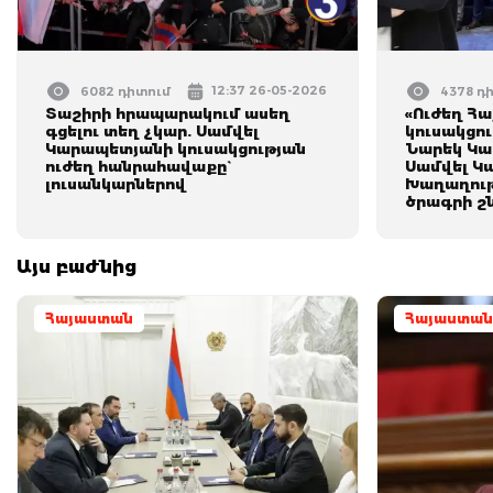
12:37 26-05-2026
6082 դիտում
4378 դ
Տաշիրի հրապարակում ասեղ
«Ուժեղ Հ
գցելու տեղ չկար. Սամվել
կուսակցո
Կարապետյանի կուսակցության
Նարեկ Կա
ուժեղ հանրահավաքը`
Սամվել Կ
լուսանկարներով
Խաղաղութ
ծրագրի շ
Այս բաժնից
Հայաստան
Հայաստան