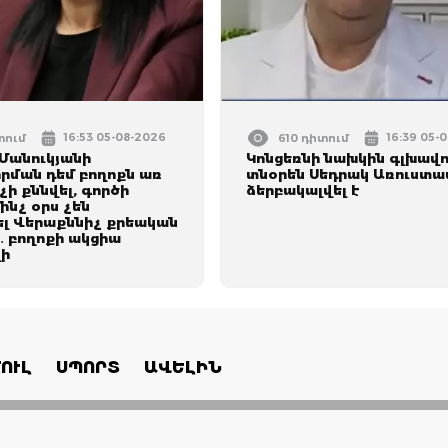
16:53 05-08-2026
16:39 05-
տում
610 դիտում
Մանուկյանի
Կոնցեռնի նախկին գլխավ
րման դեմ բողոքն առ
տնօրեն Սեդրակ Առուստա
չի քննվել, գործի
ձերբակալվել է
մինչ օրս չեն
լ Վերաքննիչ քրեական
 բողոքի ակցիա
ի
ՈՒԼ
ՍՊՈՐՏ
ԱՎԵԼԻՆ