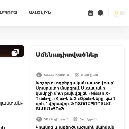
ՍՊՈՐՏ
ԱՎԵԼԻՆ
Ամենադիտվածներ
58334 դիտում
Շամշյան
Խոշոր ու ողբերգական ավտովթար՝
Արարատի մարզում. Այգավանի
կամրջի մոտ բախվել են «Nissan X-
Trail»-ը, «Kia»-ն և 2 «Opel»-ները. կա 1
այաստան»
զոհ, 1 վիրավոր. ՖՈՏՈՌԵՊՈՐՏԱԺ,
ՏԵՍԱՆՅՈւԹ
51174 դիտում
Շամշյան
Կրակոց և առեղծվածային մահվան
աև