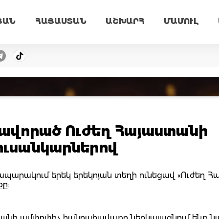
ՅԱՆ
ՀԱՅԱՍՏԱՆ
ԱՇԽԱՐՀ
ՄԱՄՈՒԼ
ավորած Ուժեղ Հայաստանի
ուսանկարներով
ապարակում երեկ երեկոյան տեղի ունեցավ «Ուժեղ Հ
ը:
տանի ամփոփիչ հանրահավաքը ներկայացնում ենք ն