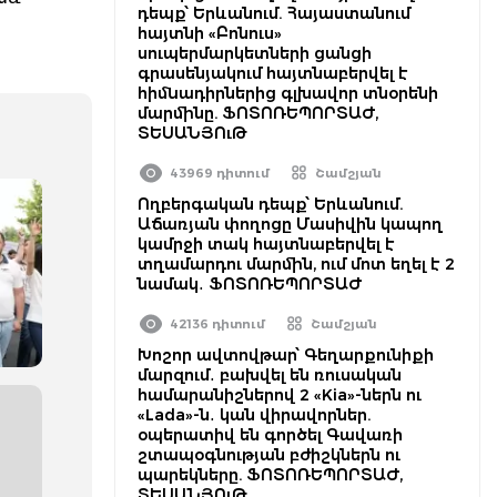
դեպք՝ Երևանում. Հայաստանում
հայտնի «Բոնուս»
սուպերմարկետների ցանցի
գրասենյակում հայտնաբերվել է
հիմնադիրներից գլխավոր տնօրենի
մարմինը. ՖՈՏՈՌԵՊՈՐՏԱԺ,
ՏԵՍԱՆՅՈւԹ
43969 դիտում
Շամշյան
Ողբերգական դեպք՝ Երևանում.
Աճառյան փողոցը Մասիվին կապող
կամրջի տակ հայտնաբերվել է
տղամարդու մարմին, ում մոտ եղել է 2
նամակ․ ՖՈՏՈՌԵՊՈՐՏԱԺ
42136 դիտում
Շամշյան
Խոշոր ավտովթար՝ Գեղարքունիքի
մարզում․ բախվել են ռուսական
համարանիշներով 2 «Kia»-ներն ու
«Lada»-ն․ կան վիրավորներ.
օպերատիվ են գործել Գավառի
շտապօգնության բժիշկներն ու
պարեկները. ՖՈՏՈՌԵՊՈՐՏԱԺ,
ՏԵՍԱՆՅՈւԹ