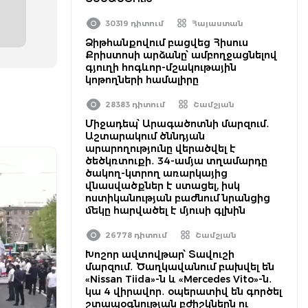
30319 դիտում
Հայաստան
Ձիթհանքովում բացվեց Հիսուս
Քրիստոսի արձանը՝ ամբողջացնելով
գյուղի հոգևոր-մշակութային
կոթողների համալիրը
28383 դիտում
Շամշյան
Միջադեպ՝ Արագածոտնի մարզում․
Աշտարակում ծննդյան
արարողությունը վերածվել է
ծեծկռտուքի․ 34-ամյա տղամարդը
ծակող-կտրող առարկայից
վնասվածքներ է ստացել, իսկ
ոստիկանության բաժնում նրանցից
մեկը հարվածել է մյուսի գլխին
26778 դիտում
Շամշյան
Խոշոր ավտովթար՝ Տավուշի
մարզում․ Ծաղկավանում բախվել են
«Nissan Tiida»-ն և «Mercedes Vito»-ն․
կա 4 վիրավոր․ օպերատիվ են գործել
շտապօգնության բժիշկներն ու