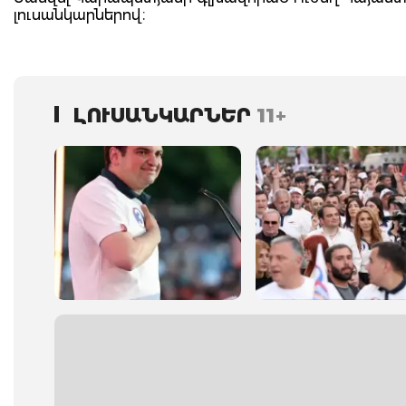
լուսանկարներով։
ԼՈՒՍԱՆԿԱՐՆԵՐ
11+