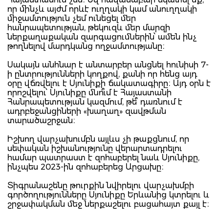
որ մինչև այժմ որևէ ուղղակի կամ անուղղակի
միջամտություն չեմ ունեցել մեր
հանրապետության, թեկուզև մեր մարզի
ներքաղաքական զարգացումներին՝ ամեն ինչ
թողնելով մարդկանց ողջամտությանը։
Սակայն անհնար է անտարբեր անցնել հունիսի 7-
ի ընտրությունների կողքով, քանի որ հենց այդ
օրը վճռվելու է Սյունիքի ճակատագիրը։ Այդ օրն է
որոշվելու՝ Սյունիքը մնո՞ւմ է Հայաստանի
Հանրապետության կազմում, թե՞ դառնում է
ադրբեջանցիների «խաղաղ» զավթման
տարածաշրջան։
Իշխող վարչախումբն այլևս չի թաքցնում, որ
սեփական իշխանությունը վերարտադրելու
համար պատրաստ է զոհաբերել նաև Սյունիքը,
ինչպես 2023-ին զոհաբերեց Արցախը։
Տիգրանաշենը թուրքին նվիրելու վարչախմբի
գործողությունները Սյունիքը Երևանից կտրելու և
շրջափակման մեջ ներքաշելու բացահայտ քայլ է։