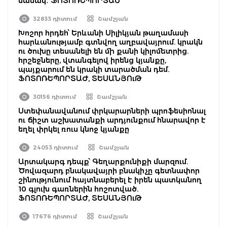
նամակ․ ՖՈՏՈՌԵՊՈՐՏԱԺ
32833 դիտում
Շամշյան
Խոշոր հրդեհ՝ Երևանի Սիլիկյան թաղամասի
հարևանությամբ գտնվող աղբավայրում. կրակն
ու ծուխը տեսանելի են մի քանի կիլոմետրից.
հրշեջները, վտանգելով իրենց կյանքը,
պայքարում են կրակի տարածման դեմ.
ՖՈՏՈՌԵՊՈՐՏԱԺ, ՏԵՍԱՆՅՈւԹ
30156 դիտում
Շամշյան
Ստեփանավանում փրկարարների պրոֆեսիոնալ
ու ճիշտ աշխատանքի արդյունքում հնարավոր է
եղել փրկել ռուս կնոջ կյանքը
24053 դիտում
Շամշյան
Արտակարգ դեպք՝ Գեղարքունիքի մարզում.
Ծովազարդ բնակավայրի բնակիչը գետնափոր
շինությունում հայտնաբերել է իրեն պատկանող
10 գլուխ գառներին հոշոտված.
ՖՈՏՈՌԵՊՈՐՏԱԺ, ՏԵՍԱՆՅՈւԹ
17676 դիտում
Շամշյան