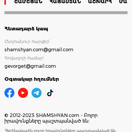
ՇԱՄՇՅԱՆ
ՀԱՅԱՍՏԱՆ
ԱՇԽԱՐՀ
ՄԱՄ
Հետադարձ կապ
Ընդհանուր հարցեր՝
shamshyan.com@gmail.com
Գովազդի համար`
gevorget@gmail.com
Օգտակար հղումներ
© 2012-2023 SHAMSHYAN.com - Բոլոր
իրավունքները պաշտպանված են:
Հեղինակային բոլոր իրավունքները պաշտպանված են: