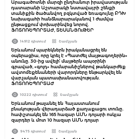
Արագածոտնի մարզի ընդհանուր իրավասության
դատարանի Աշտարակի նստավայրի շենքի
տանիքին ծածանվող բզկտված եռագույնը ԲԴԽ
նախագահի հանձնարարականով 1 ժամվա
ընթացքում փոխարինվեց նորով.
ՖՈՏՈՌԵՊՈՐՏԱԺ, ՏԵՍԱՆՅՈւԹԵՐ
14912 դիտում
Շամշյան
Երևանում պարեկներն իրականացրել են
օպերացիա, որը կրել է «Պատժել մայթագողերին»
անունը. 30-ից ավելի՝ մայթերն ապօրինի
գրաված, «գոլդ» համարանիշներով թանկարժեք
ավտոմեքենաների վարորդները ենթարկվել են
վարչական պատասխանատվության.
ՖՈՏՈՌԵՊՈՐՏԱԺ
10222 դիտում
Շամշյան
Երևանում թալանել են Հայաստանում
բնակության վերադարձած քաղաքացու տունը․
հափշտակել են 165 հազար ԱՄՆ դոլարի ոսկյա
զարդեր և մոտ 10 հազար ԱՄՆ դոլար
9475 դիտում
Շամշյան