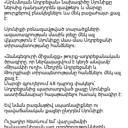
«Արևմտյան Ադրբեջան» նախագիծը Սյունիքը
ներսից դանդաղորեն զավթելու և մարզը
թուրքերով բնակեցնելու ևս մեկ բացահայտ քայլ
է։
Սյունիքի բռնազավթված տարածքների
ազատագրության մասին լռելը մեկ այլ
վկայություն է՝ Սյունիքը մաս-մաս Ադրբեջանի
տիրապետությանը հանձնելու։
«Զանգեզուրի միջանցք» թուրք-ադրբեջանական
ծրագիրը, որ ներկայացվում է կեղծ անվամբ՝
«Թրամփի ուղի», Մեղրին Ադրբեջանի և
Թուրքիայի տիրապետությանը հանձնելու մեկ այլ
քայլ է։
Մարզի գյուղերում 48 դպրոց փակելու՝
Ադրբեջանից պարտադրված քայլը Սյունիքն
աստիճանաբար հայաթափելու հստակ ծրագիր է։
Եվ նման բազմաթիվ սպառնալիքներ ու
դավաճանական քայլեր ընդդեմ Սյունիքի։
Ուշադիր հետևում եմ՝ վարչախմբի
հակասյունիքյան այդ գործողություններին