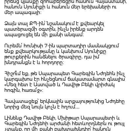
իրենց կյանքը զոհաբերեցին հանուն Հայաստանի,
հանուն Սյունիքի և հանուն մեր երեխաների ու
մեր ապագայի։
Ձայն տալ ՔՊ-ին՝ նշանակում է քվեարկել
պատերազմի օգտին, ինչն իրենք արդեն
ապացուցել են մի քանի անգամ։
Ուրեմն՝ հունիսի 7-ին պարտադիր մասնակցում
ենք քվեարկությանը և կանխում Սյունիքը
թուրքերին հանձնելու ծրագիրը․ դա իմ
խնդրանքն է և հորդորը։
Հիշո՞ւմ եք, թե Սպարապետ Գարեգին Նժդեհն ինչ
կարգախոս էր հնչեցնում ճակատամարտ գնալիս՝
«Մեզ հետ է Աստված և Դավիթ Բեկի վրիժակ
հոգին, հառա՜ջ»։
Հավատացեք՝ երկնային արքայությունից Նժդեհը
նորից մեզ նույն կոչն է հղում․․․
Լինենք Դավիթ Բեկի, Մխիթար Սպարապետի և
Գարեգին Նժդեհի արժանի հետևորդներն ու թույլ
չտանք, որ մի քանի բախտախնդիր՝ հանուն