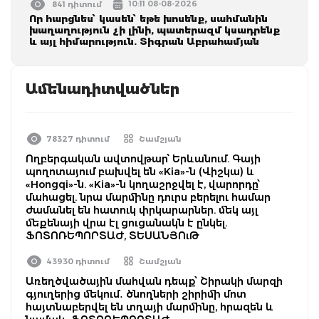
10:11 08-08-2026
841 դիտում
Որ հարցնես՝ կասեն՝ եթե խոսենք, սահմանին
խաղաղություն չի լինի, պատերազմ կuադրենք
և այլ հիմարnւթյուն. Տիգրան Աբրահամյան
Ամենադիտվածներ
78327 դիտում
Շամշյան
Ողբերգական ավտովթար՝ Երևանում. Գայի
պողոտայում բախվել են «Kia»-ն (Վիշկա) և
«Hongqi»-ն. «Kia»-ն կողաշրջվել է, վարորդը՝
մահացել. նրա մարմինը դուրս բերելու համար
ժամանել են հատուկ փրկարարներ. մեկ այլ
մեքենայի վրա էլ ցուցանակն է ընկել.
ՖՈՏՈՌԵՊՈՐՏԱԺ, ՏԵՍԱՆՅՈւԹ
43930 դիտում
Շամշյան
Առեղծվածային մահվան դեպք՝ Շիրակի մարզի
գյուղերից մեկում․ ծնողների շիրիմի մոտ
հայտնաբերվել են տղայի մարմինը, հրազեն և