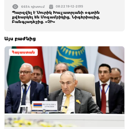
08:22 19-12-2015
6654 դիտում
Պարզվել է` Սուրիկ Խաչատրյանի օգտին
քվեարկել են Մոզամբիկից, Նիգերիայից,
Բանգլադեշից. «ՉԻ»
Այս բաժնից
Հայաստան