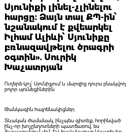
Սյունիքի լինել-չլինելու
հարցը։ Ձայն տալ ՔՊ-ին՝
նշանակում է քվեարկել
Իլհամ Ալիևի՝ Սյունիքը
բռնազավթելու ծրագրի
օգտին». Սուրիկ
Խաչատրյան
Ուղերձ-կոչ՝ Սյունիքում և մարզից դուրս բնակվող
բոլոր սյունեցիներին
Թանկագին հայրենակիցներ,
Տևական ժամանակ, ինչպես գիտեք, հորինված
ինչ-որ խոչընդոտների պատճառով, ես
Հայաստանում չեմ։ Եվ հավանաբար նկատել եք,