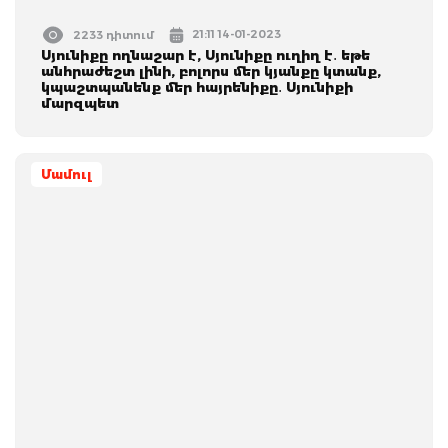
21:11 14-01-2023
2233 դիտում
Սյունիքը ողնաշար է, Սյունիքը ուղիղ է․ եթե
անհրաժեշտ լինի, բոլորս մեր կյանքը կտանք,
կպաշտպանենք մեր հայրենիքը․ Սյունիքի
մարզպետ
Մամուլ