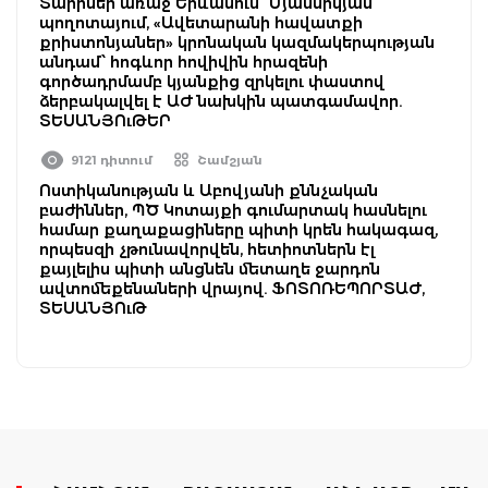
Տարիներ առաջ Երևանում՝ Մյասնիկյան
պողոտայում, «Ավետարանի հավատքի
քրիստոնյաներ» կրոնական կազմակերպության
անդամ՝ հոգևոր հովիվին հրազենի
գործադրմամբ կյանքից զրկելու փաստով
ձերբակալվել է ԱԺ նախկին պատգամավոր.
ՏԵՍԱՆՅՈւԹԵՐ
9121 դիտում
Շամշյան
Ոստիկանության և Աբովյանի քննչական
բաժիններ, ՊԾ Կոտայքի գումարտակ հասնելու
համար քաղաքացիները պիտի կրեն հակագազ,
որպեսզի չթունավորվեն, հետիոտներն էլ
քայլելիս պիտի անցնեն մետաղե ջարդոն
ավտոմեքենաների վրայով. ՖՈՏՈՌԵՊՈՐՏԱԺ,
ՏԵՍԱՆՅՈւԹ