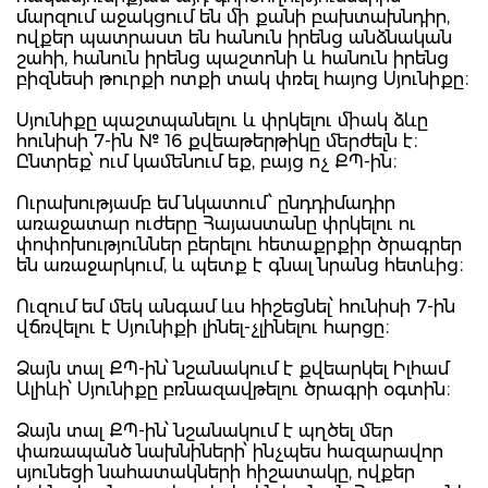
մարզում աջակցում են մի քանի բախտախնդիր,
ովքեր պատրաստ են հանուն իրենց անձնական
շահի, հանուն իրենց պաշտոնի և հանուն իրենց
բիզնեսի թուրքի ոտքի տակ փռել հայոց Սյունիքը։
Սյունիքը պաշտպանելու և փրկելու միակ ձևը
հունիսի 7-ին № 16 քվեաթերթիկը մերժելն է։
Ընտրեք՝ ում կամենում եք, բայց ոչ ՔՊ-ին։
Ուրախությամբ եմ նկատում՝ ընդդիմադիր
առաջատար ուժերը Հայաստանը փրկելու ու
փոփոխություններ բերելու հետաքրքիր ծրագրեր
են առաջարկում, և պետք է գնալ նրանց հետևից։
Ուզում եմ մեկ անգամ ևս հիշեցնել՝ հունիսի 7-ին
վճռվելու է Սյունիքի լինել-չլինելու հարցը։
Ձայն տալ ՔՊ-ին՝ նշանակում է քվեարկել Իլհամ
Ալիևի՝ Սյունիքը բռնազավթելու ծրագրի օգտին։
Ձայն տալ ՔՊ-ին՝ նշանակում է պղծել մեր
փառապանծ նախնիների՝ ինչպես հազարավոր
սյունեցի նահատակների հիշատակը, ովքեր