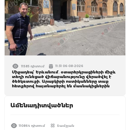
11:31 06-08-2026
11585 դիտում
Միջադեպ՝ Երևանում․ օտարերկրացիների միջև
տեղի ունեցած վիճաբանությունը վերածվել է
ծեծկռտուքի․ Արաբկիրի ոստիկանները տաք
հետքերով հայտնաբերել են մասնակիցներին
Ամենադիտվածներ
110864 դիտում
Շամշյան