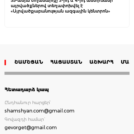
55-ամյա տղամարդը 3-րդ և 4-րդ աստիճանի
այրվածքներով տեղափոխվել է
«Այրվածքաբանության ազգային կենտրոն»
ՇԱՄՇՅԱՆ
ՀԱՅԱՍՏԱՆ
ԱՇԽԱՐՀ
ՄԱՄ
Հետադարձ կապ
Ընդհանուր հարցեր՝
shamshyan.com@gmail.com
Գովազդի համար`
gevorget@gmail.com