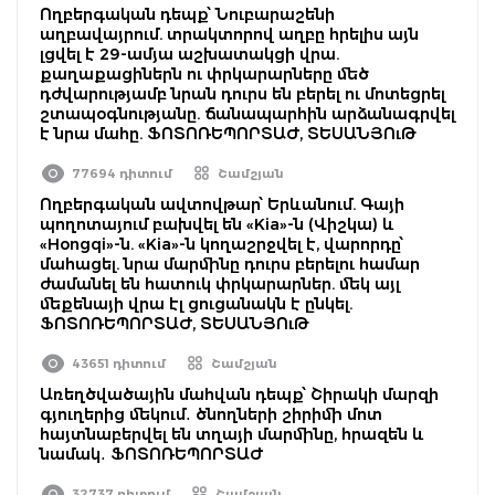
Ողբերգական դեպք՝ Նուբարաշենի
աղբավայրում. տրակտորով աղբը հրելիս այն
լցվել է 29-ամյա աշխատակցի վրա.
քաղաքացիներն ու փրկարարները մեծ
դժվարությամբ նրան դուրս են բերել ու մոտեցրել
շտապօգնությանը. ճանապարհին արձանագրվել
է նրա մահը. ՖՈՏՈՌԵՊՈՐՏԱԺ, ՏԵՍԱՆՅՈւԹ
77694 դիտում
Շամշյան
Ողբերգական ավտովթար՝ Երևանում. Գայի
պողոտայում բախվել են «Kia»-ն (Վիշկա) և
«Hongqi»-ն. «Kia»-ն կողաշրջվել է, վարորդը՝
մահացել. նրա մարմինը դուրս բերելու համար
ժամանել են հատուկ փրկարարներ. մեկ այլ
մեքենայի վրա էլ ցուցանակն է ընկել.
ՖՈՏՈՌԵՊՈՐՏԱԺ, ՏԵՍԱՆՅՈւԹ
43651 դիտում
Շամշյան
Առեղծվածային մահվան դեպք՝ Շիրակի մարզի
գյուղերից մեկում․ ծնողների շիրիմի մոտ
հայտնաբերվել են տղայի մարմինը, հրազեն և
նամակ․ ՖՈՏՈՌԵՊՈՐՏԱԺ
32737 դիտում
Շամշյան