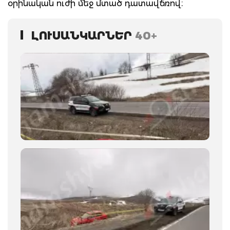
օրինական ուժի մեջ մտած դատավճռով։
ԼՈՒՍԱՆԿԱՐՆԵՐ
40+