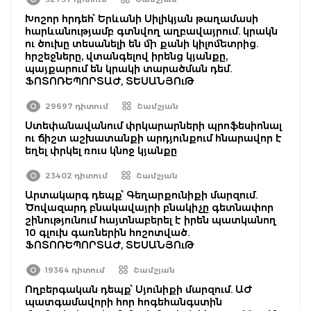
Խոշոր հրդեհ՝ Երևանի Սիլիկյան թաղամասի
հարևանությամբ գտնվող աղբավայրում. կրակն
ու ծուխը տեսանելի են մի քանի կիլոմետրից.
հրշեջները, վտանգելով իրենց կյանքը,
պայքարում են կրակի տարածման դեմ.
ՖՈՏՈՌԵՊՈՐՏԱԺ, ՏԵՍԱՆՅՈւԹ
29697 դիտում
Շամշյան
Ստեփանավանում փրկարարների պրոֆեսիոնալ
ու ճիշտ աշխատանքի արդյունքում հնարավոր է
եղել փրկել ռուս կնոջ կյանքը
23402 դիտում
Շամշյան
Արտակարգ դեպք՝ Գեղարքունիքի մարզում.
Ծովազարդ բնակավայրի բնակիչը գետնափոր
շինությունում հայտնաբերել է իրեն պատկանող
10 գլուխ գառներին հոշոտված.
ՖՈՏՈՌԵՊՈՐՏԱԺ, ՏԵՍԱՆՅՈւԹ
19364 դիտում
Շամշյան
Ողբերգական դեպք՝ Սյունիքի մարզում. ԱԺ
պատգամավորի հոր հոգեհանգստին