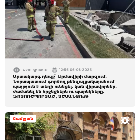
12:56 06-08-2026
47111 դիտում
Արտակարգ դեպք՝ Արմավիրի մարզում.
Նորապատում գործող բենզալցակայանում
պայթյուն է տեղի ունեցել. կան վիրավորներ.
ժամանել են հրշեջներն ու պարեկները.
ՖՈՏՈՌԵՊՈՐՏԱԺ, ՏԵՍԱՆՅՈւԹ
Շամշյան