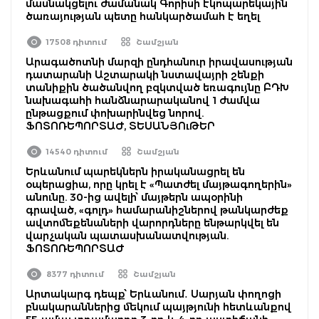
մասնակցելու ժամանակ Գորիսի էկոպարեկային
ծառայության պետը հանկարծամահ է եղել
17508 դիտում
Շամշյան
Արագածոտնի մարզի ընդհանուր իրավասության
դատարանի Աշտարակի նստավայրի շենքի
տանիքին ծածանվող բզկտված եռագույնը ԲԴԽ
նախագահի հանձնարարականով 1 ժամվա
ընթացքում փոխարինվեց նորով.
ՖՈՏՈՌԵՊՈՐՏԱԺ, ՏԵՍԱՆՅՈւԹԵՐ
14540 դիտում
Շամշյան
Երևանում պարեկներն իրականացրել են
օպերացիա, որը կրել է «Պատժել մայթագողերին»
անունը. 30-ից ավելի՝ մայթերն ապօրինի
գրաված, «գոլդ» համարանիշներով թանկարժեք
ավտոմեքենաների վարորդները ենթարկվել են
վարչական պատասխանատվության.
ՖՈՏՈՌԵՊՈՐՏԱԺ
8377 դիտում
Շամշյան
Արտակարգ դեպք՝ Երևանում․ Սարյան փողոցի
բնակարաններից մեկում պայթյունի հետևանքով