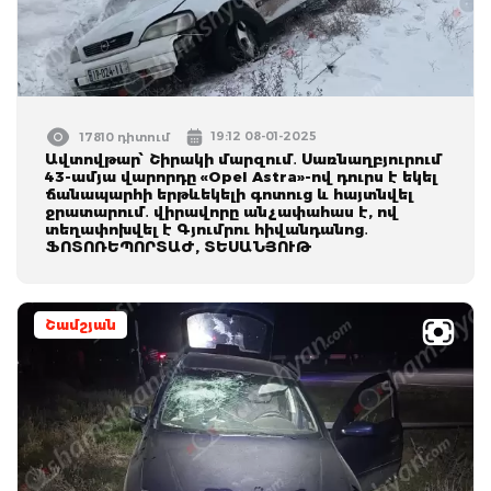
19:12 08-01-2025
17810 դիտում
Ավտովթար՝ Շիրակի մարզում․ Սառնաղբյուրում
43-ամյա վարորդը «Opel Astra»-ով դուրս է եկել
ճանապարհի երթևեկելի գոտուց և հայտնվել
ջրատարում․ վիրավորը անչափահաս է, ով
տեղափոխվել է Գյումրու հիվանդանոց․
ՖՈՏՈՌԵՊՈՐՏԱԺ, ՏԵՍԱՆՅՈՒԹ
Շամշյան