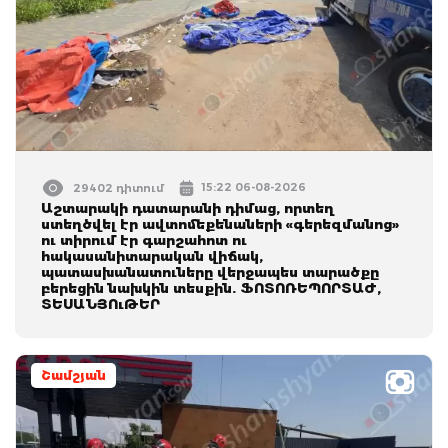
15:22 06-08-2026
29402 դիտում
Աշտարակի դատարանի դիմաց, որտեղ
ստեղծվել էր ավտոմեքենաների «գերեզմանոց»
ու տիրում էր գարշահոտ ու
հակասանիտարական վիճակ,
պատասխանատուները վերջապես տարածքը
բերեցին նախկին տեսքին. ՖՈՏՈՌԵՊՈՐՏԱԺ,
ՏԵՍԱՆՅՈւԹԵՐ
Շամշյան