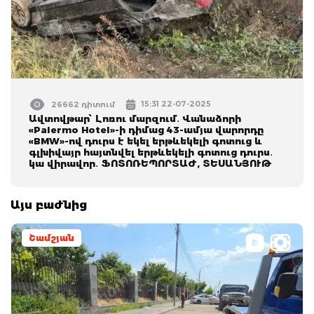
15:31 22-07-2025
26662 դիտում
Ավտովթար՝ Լոռու մարզում․ Վանաձորի
«Palermo Hotel»-ի դիմաց 43-ամյա վարորդը
«BMW»-ով դուրս է եկել երթևեկելի գոտուց և
գլխիվայր հայտնվել երթևեկելի գոտուց դուրս․
կա վիրավոր․ ՖՈՏՈՌԵՊՈՐՏԱԺ, ՏԵՍԱՆՅՈՒԹ
Այս բաժնից
Շամշյան