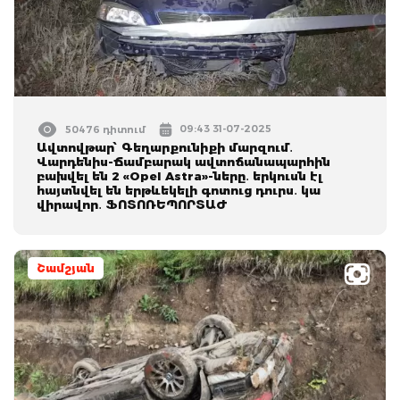
09:43 31-07-2025
50476 դիտում
Ավտովթար՝ Գեղարքունիքի մարզում․
Վարդենիս-Ճամբարակ ավտոճանապարհին
բախվել են 2 «Opel Astra»-ները․ երկուսն էլ
հայտնվել են երթևեկելի գոտուց դուրս․ կա
վիրավոր․ ՖՈՏՈՌԵՊՈՐՏԱԺ
Շամշյան