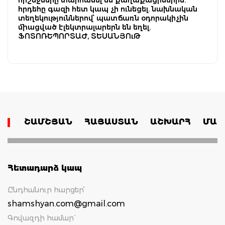
հրդեհը գազի հետ կապ չի ունեցել. նախնական
տեղեկություններով՝ պատճառն օդորակիչին
միացված էլեկտրալարերն են եղել.
ՖՈՏՈՌԵՊՈՐՏԱԺ, ՏԵՍԱՆՅՈւԹ
ՇԱՄՇՅԱՆ
ՀԱՅԱՍՏԱՆ
ԱՇԽԱՐՀ
ՄԱՄ
Հետադարձ կապ
Ընդհանուր հարցեր՝
shamshyan.com@gmail.com
Գովազդի համար`