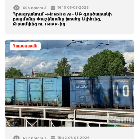
16:10 08-08-2026
694 դիտում
Հրազդանում «Firebird AI» ԱԲ գործարանի
բացմանը Փաշինյանը խոսեց Ալիեւից,
Թրամփից ու TRIPP-ից
Հայաստան
15:42 08-08-2026
427 դիտում