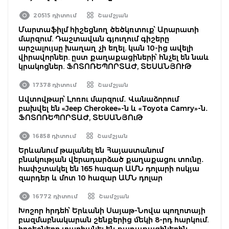
20515 դիտում
Շամշյան
Մարտաֆիլմ հիշեցնող ծեծկռտուք՝ Արարատի
մարզում. Դաշտավան գյուղում գիշերը
արշալույսը խաղաղ չի եղել. կան 10-ից ավելի
վիրավորներ. ըստ քաղաքացիների՝ հնչել են նաև
կրակոցներ. ՖՈՏՈՌԵՊՈՐՏԱԺ, ՏԵՍԱՆՅՈՒԹ
17378 դիտում
Շամշյան
Ավտովթար՝ Լոռու մարզում․ Վանաձորում
բախվել են «Jeep Cherokee»-ն և «Toyota Camry»-ն․
ՖՈՏՈՌԵՊՈՐՏԱԺ, ՏԵՍԱՆՅՈւԹ
16858 դիտում
Շամշյան
Երևանում թալանել են Հայաստանում
բնակության վերադարձած քաղաքացու տունը․
հափշտակել են 165 հազար ԱՄՆ դոլարի ոսկյա
զարդեր և մոտ 10 հազար ԱՄՆ դոլար
16772 դիտում
Շամշյան
Խոշոր հրդեհ՝ Երևանի Սայաթ-Նովա պողոտայի
բազմաբնակարան շենքերից մեկի 8-րդ հարկում.
հրշեջները տարհանել են քաղաքացիներին.