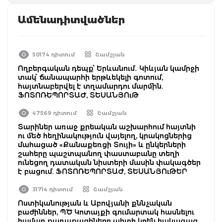
Ամենադիտվածներ
50174 դիտում
Շամշյան
Ողբերգական դեպք՝ Երևանում․ Կիևյան կամրջի
տակ՝ ճանապարհի երթևեկելի գոտում,
հայտնաբերվել է տղամարդու մարմին.
ՖՈՏՈՌԵՊՈՐՏԱԺ, ՏԵՍԱՆՅՈւԹ
47569 դիտում
Շամշյան
Տարիներ առաջ քրեական աշխարհում հայտնի
ու մեծ հեղինակություն վայելող, կրակոցներից
մահացած «Քանաքեռցի Տույի» և ընկերների
շահերը պաշտպանող փաստաբանը տեղի
ունեցող դատական նիստերի մասին փակագծեր
է բացում. ՖՈՏՈՌԵՊՈՐՏԱԺ, ՏԵՍԱՆՅՈւԹԵՐ
31714 դիտում
Շամշյան
Ոստիկանության և Աբովյանի քննչական
բաժիններ, ՊԾ Կոտայքի գումարտակ հասնելու
համար քաղաքացիները պիտի կրեն հակագազ,