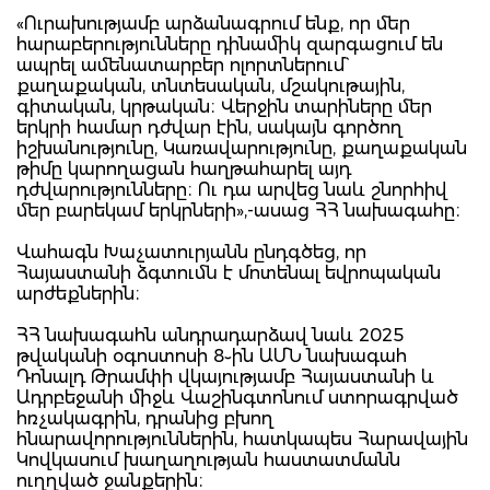
«Ուրախությամբ արձանագրում ենք, որ մեր
հարաբերությունները դինամիկ զարգացում են
ապրել ամենատարբեր ոլորտներում`
քաղաքական, տնտեսական, մշակութային,
գիտական, կրթական։ Վերջին տարիները մեր
երկրի համար դժվար էին, սակայն գործող
իշխանությունը, Կառավարությունը, քաղաքական
թիմը կարողացան հաղթահարել այդ
դժվարությունները։ Ու դա արվեց նաև շնորհիվ
մեր բարեկամ երկրների»,-ասաց ՀՀ նախագահը։
Վահագն Խաչատուրյանն ընդգծեց, որ
Հայաստանի ձգտումն է մոտենալ եվրոպական
արժեքներին։
ՀՀ նախագահն անդրադարձավ նաև 2025
թվականի օգոստոսի 8֊ին ԱՄՆ նախագահ
Դոնալդ Թրամփի վկայությամբ Հայաստանի և
Ադրբեջանի միջև Վաշինգտոնում ստորագրված
հռչակագրին, դրանից բխող
հնարավորություններին, հատկապես Հարավային
Կովկասում խաղաղության հաստատմանն
ուղղված ջանքերին։