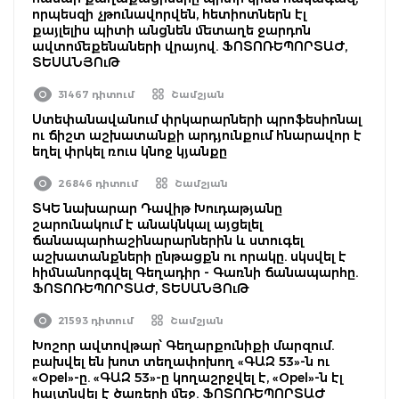
որպեսզի չթունավորվեն, հետիոտներն էլ
քայլելիս պիտի անցնեն մետաղե ջարդոն
ավտոմեքենաների վրայով. ՖՈՏՈՌԵՊՈՐՏԱԺ,
ՏԵՍԱՆՅՈւԹ
31467 դիտում
Շամշյան
Ստեփանավանում փրկարարների պրոֆեսիոնալ
ու ճիշտ աշխատանքի արդյունքում հնարավոր է
եղել փրկել ռուս կնոջ կյանքը
26846 դիտում
Շամշյան
ՏԿԵ նախարար Դավիթ Խուդաթյանը
շարունակում է անակնկալ այցելել
ճանապարհաշինարարներին և ստուգել
աշխատանքների ընթացքն ու որակը. սկսվել է
հիմնանորգվել Գեղադիր - Գառնի ճանապարհը.
ՖՈՏՈՌԵՊՈՐՏԱԺ, ՏԵՍԱՆՅՈւԹ
21593 դիտում
Շամշյան
Խոշոր ավտովթար՝ Գեղարքունիքի մարզում.
բախվել են խոտ տեղափոխող «ԳԱԶ 53»-ն ու
«Opel»-ը. «ԳԱԶ 53»-ը կողաշրջվել է, «Opel»-ն էլ
հայտնվել է ծառերի մեջ. ՖՈՏՈՌԵՊՈՐՏԱԺ