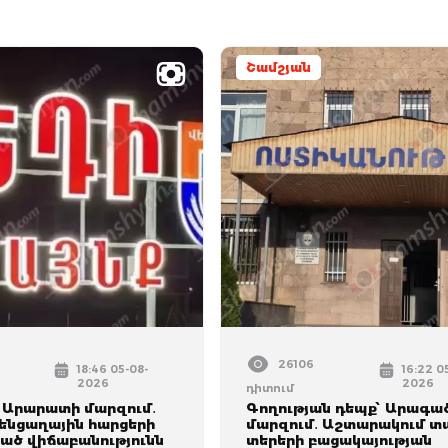
Շամշյան
26106
18:46 05-08-
16:22 0
2026
2026
դիտում
 Արարատի մարզում․
Գողության դեպք՝ Արագա
կենցաղային հարցերի
մարզում․ Աշտարակում տ
գած վիճաբանությունն
տերերի բացակայության