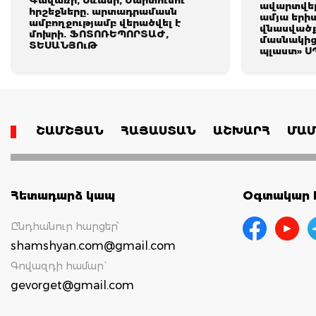
Գավառի, Սևանի, Մարտունու
ավարտվել 
հրշեջները. արտադրամասն
ամյա երի
ամբողջությամբ վերածվել է
վնասվածք
մոխրի. ՖՈՏՈՌԵՊՈՐՏԱԺ,
մասնակից
ՏԵՍԱՆՅՈւԹ
պլաստ» ՍՊ
ՇԱՄՇՅԱՆ
ՀԱՅԱՍՏԱՆ
ԱՇԽԱՐՀ
ՄԱՄ
Հետադարձ կապ
Օգտակար հ
Ընդհանուր հարցեր՝
shamshyan.com@gmail.com
Գովազդի համար`
gevorget@gmail.com