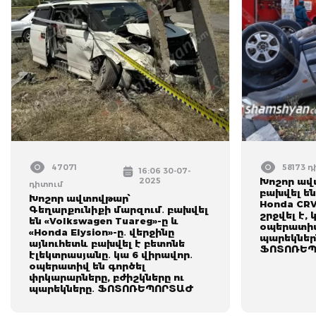
47071
58173 
16:06 30-07-
2025
Խոշոր ավ
դիտում
բախվել են 
Խոշոր ավտովթար՝
Honda CRV
Գեղարքունիքի մարզում․ բախվել
շրջվել է,
են «Volkswagen Tuareg»-ը և
օպերատիվ 
«Honda Elysion»-ը․ վերջինը
պարեկներն
այնուհետև բախվել է բետոնե
ՖՈՏՈՌԵՊ
էլեկտրասյանը․ կա 6 վիրավոր․
օպերատիվ են գործել
փրկարարները, բժիշկները ու
պարեկները․ ՖՈՏՈՌԵՊՈՐՏԱԺ