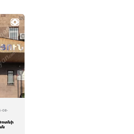
5-08-
ծոտնի
ան