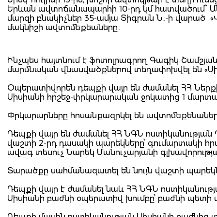
Երևան ավտոճանապարհի 10-րդ կմ հատվածում՝ Ան
մարզի բնակիչներ 35-ամյա Տիգրան Ն․-ի վարած «ՎԱ
մակնիշի ավտոմեքեաները։
Ինչպես հայտնում է ֆոտոլրագրող Գագիկ Շամշյա
մարմնական վնասվածքներով տեղափոխվել են «Սի
Օպերատիվորեն դեպքի վայր են ժամանել ՀՀ Ներ
Սիսիանի հրշեջ-փրկարարական ջոկատից 1 մարտ
Փրկարարները հոսանքազրկել են ավտոմեքենաներ
Դեպքի վայր են ժամանել ՀՀ ՆԳՆ ոստիկանության 
վաշտի 2-րդ դասակի պարեկները՝ գումարտակի հ
ավագ տեսուչ Նարեկ Մանուչարյանի գլխավորությ
Տարածքը սահմանազատել են նույն վաշտի պարեկն
Դեպքի վայր է ժամանել նաև ՀՀ ՆԳՆ ոստիկանությ
Սիսիանի բաժնի օպերատիվ խումբը՝ բաժնի պետի 
Դեպքի մասին ոստիկանության Սիսիանի բաժնից տե