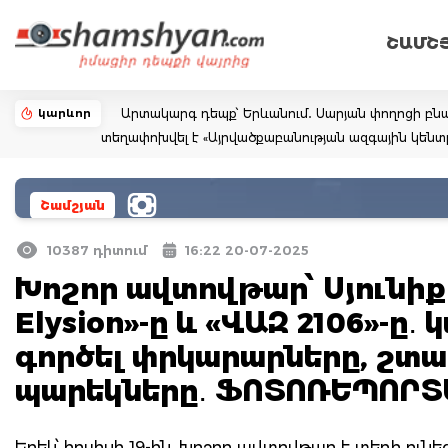
ՇԱՄՇ
կարևոր
Արտակարգ դեպք՝ Երևանում․ Սարյան փողոցի բնա
տեղափոխվել է «Այրվածքաբանության ազգային կենտ
Շամշյան
10387 դիտում
16:22 20-07-2025
Խոշոր ավտովթար՝ Սյունիքի
Elysion»-ը և «ՎԱԶ 2106»-ը
գործել փրկարարները, շտա
պարեկները․ ՖՈՏՈՌԵՊՈՐ
Երեկ՝ հուլիսի 19-ին, խոշոր ավտովթար է տեղի ունե