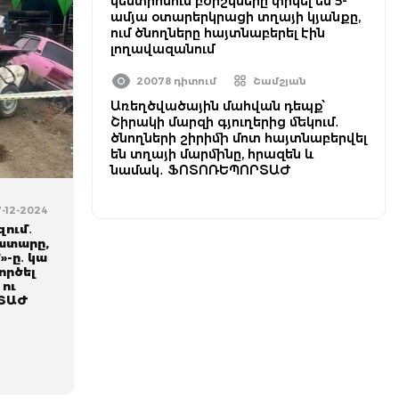
կենտրոնում բժիշկները փրկել են 5-
ամյա օտարերկրացի տղայի կյանքը,
ում ծնողները հայտնաբերել էին
լողավազանում
20078 դիտում
Շամշյան
Առեղծվածային մահվան դեպք՝
Շիրակի մարզի գյուղերից մեկում․
ծնողների շիրիմի մոտ հայտնաբերվել
են տղայի մարմինը, հրազեն և
նամակ․ ՖՈՏՈՌԵՊՈՐՏԱԺ
7-12-2024
զում․
նատարը,
»-ը․ կա
ործել
 ու
ՐՏԱԺ