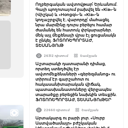
Ողբերգական ավտովթար՝ Երևանում.
Գայի պողոտայում բախվել են «Kia»-ն
(Վիշկա) և «Hongqi»-ն. «Kia»-ն
կողաշրջվել է, վարորդը՝ մահացել.
նրա մարմինը դուրս բերելու համար
ժամանել են հատուկ փրկարարներ.
մեկ այլ մեքենայի վրա էլ ցուցանակն
է ընկել. ՖՈՏՈՌԵՊՈՐՏԱԺ,
ՏԵՍԱՆՅՈւԹ
26312 դիտում
Շամշյան
Աշտարակի դատարանի դիմաց,
որտեղ ստեղծվել էր
ավտոմեքենաների «գերեզմանոց» ու
տիրում էր գարշահոտ ու
հակասանիտարական վիճակ,
պատասխանատուները վերջապես
տարածքը բերեցին նախկին տեսքին.
ՖՈՏՈՌԵՊՈՐՏԱԺ, ՏԵՍԱՆՅՈւԹԵՐ
22660 դիտում
Շամշյան
Արտակարգ ու բարի լուր. «Սուրբ
Աստվածամայր» բժշկական