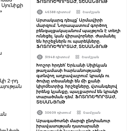
ՖՈՏՈՌԵՊՈՐՏԱԺ, ՏԵՍԱՆՅՈւԹ
Սյունիքի
»
46388 դիտում
Շամշյան
Արտակարգ դեպք՝ Արմավիրի
մարզում. Նորապատում գործող
բենզալցակայանում պայթյուն է տեղի
ունեցել. կան վիրավորներ. ժամանել
են հրշեջներն ու պարեկները.
ՖՈՏՈՌԵՊՈՐՏԱԺ, ՏԵՍԱՆՅՈւԹ
ն
31948 դիտում
Շամշյան
Խոշոր հրդեհ՝ Երևանի Սիլիկյան
թաղամասի հարևանությամբ
գտնվող աղբավայրում. կրակն ու
կի 2-րդ
ծուխը տեսանելի են մի քանի
այության
կիլոմետրից. հրշեջները, վտանգելով
իրենց կյանքը, պայքարում են կրակի
տարածման դեմ. ՖՈՏՈՌԵՊՈՐՏԱԺ,
ՏԵՍԱՆՅՈւԹ
30609 դիտում
Շամշյան
յան
Արագածոտնի մարզի ընդհանուր
իրավասության դատարանի
յունիքի