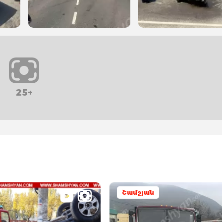
25+
Շամշյան