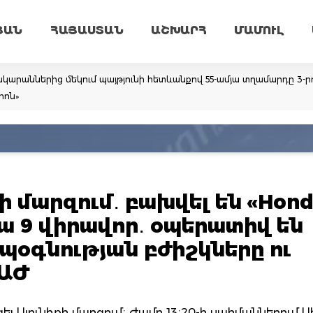
ՅԱՆ
ՀԱՅԱՍՏԱՆ
ԱՇԽԱՐՀ
ՄԱՄՈՒԼ
կարաններից մեկում պայթյունի հետևանքով 55-ամյա տղամարդը 3-ր
րոն»
 մարզում․ բախվել են «Hon
․ կա 9 վիրավոր․ օպերատիվ են
պօգնության բժիշկները ու
ՏԱԺ
ցել Սյունիքի մարզում։ Ժամը 13։20-ի սահմաններում 