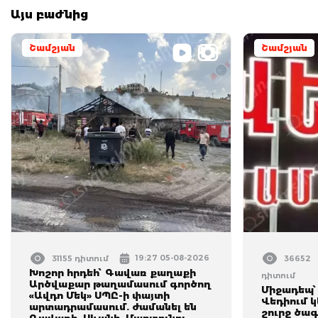
Այս բաժնից
Շամշյան
Շամշյան
19:27 05-08-2026
31155 դիտում
36652
Խոշոր հրդեհ՝ Գավառ քաղաքի
դիտում
Արծվաքար թաղամասում գործող
Միջադեպ՝
«Ավդո Մեկ» ՍՊԸ-ի փայտի
Վեդիում 
արտադրամասում. ժամանել են
շուրջ ծա