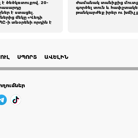
է ծեծկռտուքով․ 20-
ժամանակ տանիքից մուտք
տասարդը
գործել տուն և հափշտակե
ներ է ստացել․
թանկարժեք իրեր ու խմիչ
ներից մեկը «Վեդի
Ը-ի տնօրենի որդին է
ՈՒԼ
ՍՊՈՐՏ
ԱՎԵԼԻՆ
ղումներ