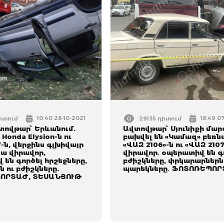
10:40 28-10-2021
18:49 0
դիտում
29135 դիտում
տովթար՝ Երևանում.
Ավտովթար՝ Սյունիքի մար
Honda Elysion-ն ու
բախվել են «Կամազ» բեռ
-ն, վերջինս գլխիվայր
«ՎԱԶ 2106»-ն ու «ՎԱԶ 2107
 կա վիրավոր,
վիրավոր․ օպերատիվ են գ
են գործել հրշեջները,
բժիշկները, փրկարարներն
 ու բժիշկները.
պարեկները․ ՖՈՏՈՌԵՊՈ
ՈՐՏԱԺ, ՏԵՍԱՆՅՈՒԹ