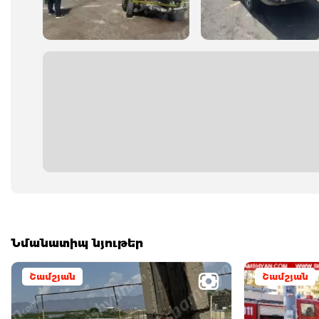
Նմանատիպ նյութեր
Շամշյան
Շամշյան