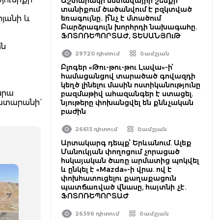
Աշտարակի նստավայրի շենքի
տանիքում ծածանվում է բզկտված
րյանի և
եռագույնը․ ի՞նչ է մտածում
Բարձրագույն խորհրդի նախագահը.
ՖՈՏՈՌԵՊՈՐՏԱԺ, ՏԵՍԱՆՅՈւԹ
են
29720 դիտում
Շամշյան
Բլոգեր «Թու-թու-թու Լավա»-ի՝
համացանցով տարածած գովազդի
կեղծ լինելու մասին ոստիկանությունը
նրա
բազմաթիվ ահազանգեր է ստացել.
ատարանի`
նյութերը փոխանցվել են քննչական
բաժին
26613 դիտում
Շամշյան
Արտակարգ դեպք՝ Երևանում. Ալեք
Մանուկյան փողոցում չորացած
հսկայական ծառը արմատից պոկվել
և ընկել է «Mazda»-ի վրա. ով է
փոխհատուցելու քաղաքացուն
պատճառված վնասը, հայտնի չէ.
ՖՈՏՈՌԵՊՈՐՏԱԺ
26396 դիտում
Շամշյան