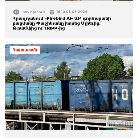
16:10 08-08-2026
805 դիտում
Հրազդանում «Firebird AI» ԱԲ գործարանի
բացմանը Փաշինյանը խոսեց Ալիեւից,
Թրամփից ու TRIPP-ից
Հայաստան