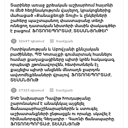
Տարիներ առաջ քրեական աշխարհում հայտնի
ու մեծ հեղինակություն վայելող, կրակոցներից
մահացած «Քանաքեռցի Տույի» և ընկերների
շահերը պաշտպանող փաստաբանը տեղի
ունեցող դատական նիստերի մասին փակագծեր
է բացում. ՖՈՏՈՌԵՊՈՐՏԱԺ, ՏԵՍԱՆՅՈւԹԵՐ
32497 դիտում
Շամշյան
Ոստիկանության և Աբովյանի քննչական
բաժիններ, ՊԾ Կոտայքի գումարտակ հասնելու
համար քաղաքացիները պիտի կրեն հակագազ,
որպեսզի չթունավորվեն, հետիոտներն էլ
քայլելիս պիտի անցնեն մետաղե ջարդոն
ավտոմեքենաների վրայով. ՖՈՏՈՌԵՊՈՐՏԱԺ,
ՏԵՍԱՆՅՈւԹ
27323 դիտում
Շամշյան
ՏԿԵ նախարար Դավիթ Խուդաթյանը
շարունակում է անակնկալ այցելել
ճանապարհաշինարարներին և ստուգել
աշխատանքների ընթացքն ու որակը. սկսվել է
հիմնանորգվել Գեղադիր - Գառնի ճանապարհը.
ՖՈՏՈՌԵՊՈՐՏԱԺ, ՏԵՍԱՆՅՈւԹ