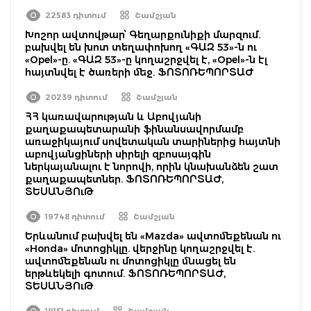
22583 դիտում
Շամշյան
Խոշոր ավտովթար՝ Գեղարքունիքի մարզում.
բախվել են խոտ տեղափոխող «ԳԱԶ 53»-ն ու
«Opel»-ը. «ԳԱԶ 53»-ը կողաշրջվել է, «Opel»-ն էլ
հայտնվել է ծառերի մեջ. ՖՈՏՈՌԵՊՈՐՏԱԺ
20239 դիտում
Շամշյան
ՀՀ կառավարության և Աբովյանի
քաղաքապետարանի ֆինանսավորմամբ
առաջիկայում սովետական տարիներից հայտնի
աբովյանցիների սիրելի զբոսայգին
ներկայանալու է նորովի, որին կնախանձեն շատ
քաղաքապետներ. ՖՈՏՈՌԵՊՈՐՏԱԺ,
ՏԵՍԱՆՅՈւԹ
19748 դիտում
Շամշյան
Երևանում բախվել են «Mazda» ավտոմեքենան ու
«Honda» մոտոցիկլը. վերջինը կողաշրջվել է.
ավտոմեքենան ու մոտոցիկլը մնացել են
երթևեկելի գոտում. ՖՈՏՈՌԵՊՈՐՏԱԺ,
ՏԵՍԱՆՅՈւԹ
19151 դիտում
Շամշյան