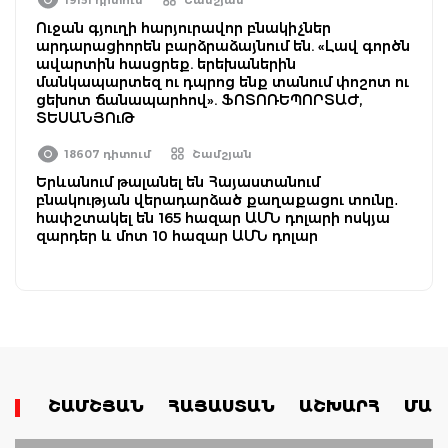
Ուջան գյուղի հարյուրավոր բնակիչներ
արդարացիորեն բարձրաձայնում են. «Լավ գործն
ավարտին հասցրեք. երեխաներին
մանկապարտեզ ու դպրոց ենք տանում փոշոտ ու
ցեխոտ ճանապարհով». ՖՈՏՈՌԵՊՈՐՏԱԺ,
ՏԵՍԱՆՅՈւԹ
18607 դիտում
Շամշյան
Երևանում թալանել են Հայաստանում
բնակության վերադարձած քաղաքացու տունը․
հափշտակել են 165 հազար ԱՄՆ դոլարի ոսկյա
զարդեր և մոտ 10 հազար ԱՄՆ դոլար
ՇԱՄՇՅԱՆ
ՀԱՅԱՍՏԱՆ
ԱՇԽԱՐՀ
ՄԱՄ