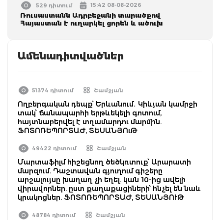
15:42 08-08-2026
529 դիտում
Ռուսաստանն Ադրբեջանի տարածքով
Հայաստան է ուղարկել ցորեն և ածուխ
Ամենադիտվածներ
51374 դիտում
Շամշյան
Ողբերգական դեպք՝ Երևանում․ Կիևյան կամրջի
տակ՝ ճանապարհի երթևեկելի գոտում,
հայտնաբերվել է տղամարդու մարմին.
ՖՈՏՈՌԵՊՈՐՏԱԺ, ՏԵՍԱՆՅՈւԹ
49422 դիտում
Շամշյան
Մարտաֆիլմ հիշեցնող ծեծկռտուք՝ Արարատի
մարզում. Դաշտավան գյուղում գիշերը
արշալույսը խաղաղ չի եղել. կան 10-ից ավելի
վիրավորներ. ըստ քաղաքացիների՝ հնչել են նաև
կրակոցներ. ՖՈՏՈՌԵՊՈՐՏԱԺ, ՏԵՍԱՆՅՈՒԹ
48784 դիտում
Շամշյան