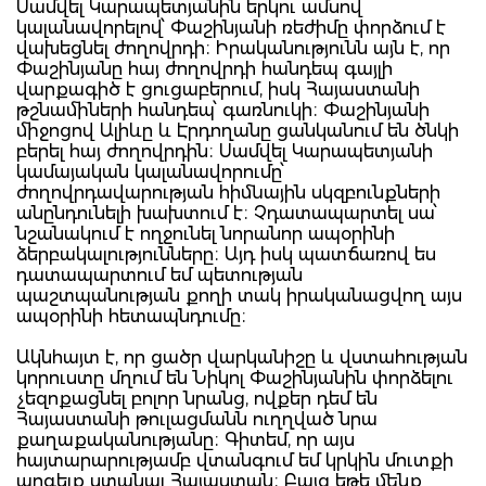
Սամվել Կարապետյանին երկու ամսով
կալանավորելով՝ Փաշինյանի ռեժիմը փորձում է
վախեցնել ժողովրդի։ Իրականությունն այն է, որ
Փաշինյանը հայ ժողովրդի հանդեպ գայլի
վարքագիծ է ցուցաբերում, իսկ Հայաստանի
թշնամիների հանդեպ՝ գառնուկի։ Փաշինյանի
միջոցով Ալիևը և Էրդողանը ցանկանում են ծնկի
բերել հայ ժողովրդին։ Սամվել Կարապետյանի
կամայական կալանավորումը՝
ժողովրդավարության հիմնային սկզբունքների
անընդունելի խախտում է։ Չդատապարտել սա՝
նշանակում է ողջունել նորանոր ապօրինի
ձերբակալությունները։ Այդ իսկ պատճառով ես
դատապարտում եմ պետության
պաշտպանության քողի տակ իրականացվող այս
ապօրինի հետապնդումը։
Ակնհայտ է, որ ցածր վարկանիշը և վստահության
կորուստը մղում են Նիկոլ Փաշինյանին փորձելու
չեզոքացնել բոլոր նրանց, ովքեր դեմ են
Հայաստանի թուլացմանն ուղղված նրա
քաղաքականությանը։ Գիտեմ, որ այս
հայտարարությամբ վտանգում եմ կրկին մուտքի
արգելք ստանալ Հայաստան։ Բայց եթե մենք