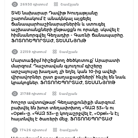
26930 դիտում
Շամշյան
ՏԿԵ նախարար Դավիթ Խուդաթյանը
շարունակում է անակնկալ այցելել
ճանապարհաշինարարներին և ստուգել
աշխատանքների ընթացքն ու որակը. սկսվել է
հիմնանորգվել Գեղադիր - Գառնի ճանապարհը.
ՖՈՏՈՌԵՊՈՐՏԱԺ, ՏԵՍԱՆՅՈւԹ
22159 դիտում
Շամշյան
Մարտաֆիլմ հիշեցնող ծեծկռտուք՝ Արարատի
մարզում. Դաշտավան գյուղում գիշերը
արշալույսը խաղաղ չի եղել. կան 10-ից ավելի
վիրավորներ. ըստ քաղաքացիների՝ հնչել են նաև
կրակոցներ. ՖՈՏՈՌԵՊՈՐՏԱԺ, ՏԵՍԱՆՅՈՒԹ
21788 դիտում
Շամշյան
Խոշոր ավտովթար՝ Գեղարքունիքի մարզում.
բախվել են խոտ տեղափոխող «ԳԱԶ 53»-ն ու
«Opel»-ը. «ԳԱԶ 53»-ը կողաշրջվել է, «Opel»-ն էլ
հայտնվել է ծառերի մեջ. ՖՈՏՈՌԵՊՈՐՏԱԺ
17426 դիտում
Շամշյան