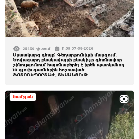
11:09 07-08-2026
25439 դիտում
Արտակարգ դեպք՝ Գեղարքունիքի մարզում.
Ծովազարդ բնակավայրի բնակիչը գետնափոր
շինությունում հայտնաբերել է իրեն պատկանող
10 գլուխ գառներին հոշոտված.
ՖՈՏՈՌԵՊՈՐՏԱԺ, ՏԵՍԱՆՅՈւԹ
Շամշյան