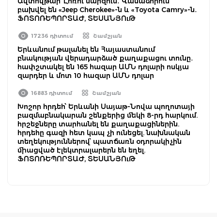
Ավտովթար՝ Լոռու մարզում․ Վանաձորում
բախվել են «Jeep Cherokee»-ն և «Toyota Camry»-ն․
ՖՈՏՈՌԵՊՈՐՏԱԺ, ՏԵՍԱՆՅՈւԹ
17236 դիտում
Շամշյան
Երևանում թալանել են Հայաստանում
բնակության վերադարձած քաղաքացու տունը․
հափշտակել են 165 հազար ԱՄՆ դոլարի ոսկյա
զարդեր և մոտ 10 հազար ԱՄՆ դոլար
16883 դիտում
Շամշյան
Խոշոր հրդեհ՝ Երևանի Սայաթ-Նովա պողոտայի
բազմաբնակարան շենքերից մեկի 8-րդ հարկում.
հրշեջները տարհանել են քաղաքացիներին.
հրդեհը գազի հետ կապ չի ունեցել. նախնական
տեղեկություններով՝ պատճառն օդորակիչին
միացված էլեկտրալարերն են եղել.
ՖՈՏՈՌԵՊՈՐՏԱԺ, ՏԵՍԱՆՅՈւԹ