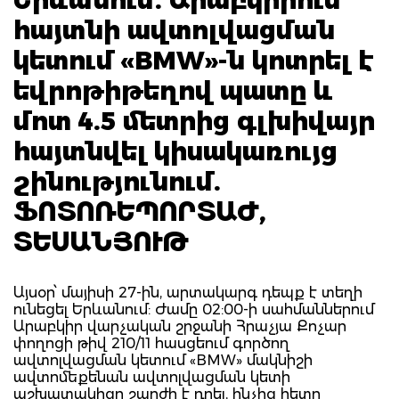
հայտնի ավտոլվացման
կետում «BMW»-ն կոտրել է
եվրոթիթեղով պատը և
մոտ 4.5 մետրից գլխիվայր
հայտնվել կիսակառույց
շինությունում.
ՖՈՏՈՌԵՊՈՐՏԱԺ,
ՏԵՍԱՆՅՈՒԹ
Այսօր՝ մայիսի 27-ին, արտակարգ դեպք է տեղի
ունեցել Երևանում: Ժամը 02:00-ի սահմաններում
Արաբկիր վարչական շրջանի Հրաչյա Քոչար
փողոցի թիվ 210/11 հասցեում գործող
ավտոլվացման կետում «BMW» մակնիշի
ավտոմեքենան ավտոլվացման կետի
աշխատակիցը շարժի է դրել, ինչից հետո