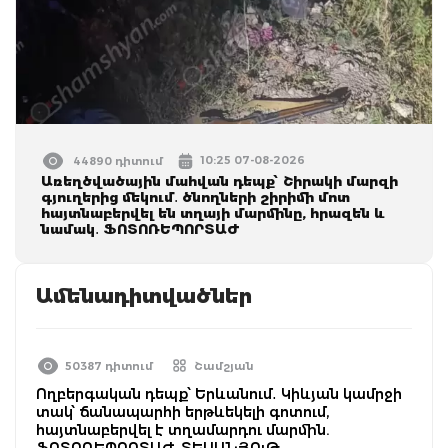
10:25 07-08-2026
44890 դիտում
Առեղծվածային մահվան դեպք՝ Շիրակի մարզի
գյուղերից մեկում․ ծնողների շիրիմի մոտ
հայտնաբերվել են տղայի մարմինը, հրազեն և
նամակ․ ՖՈՏՈՌԵՊՈՐՏԱԺ
Ամենադիտվածներ
50387 դիտում
Շամշյան
Ողբերգական դեպք՝ Երևանում․ Կիևյան կամրջի
տակ՝ ճանապարհի երթևեկելի գոտում,
հայտնաբերվել է տղամարդու մարմին.
ՖՈՏՈՌԵՊՈՐՏԱԺ, ՏԵՍԱՆՅՈւԹ