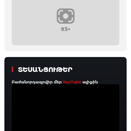
93+
ՏԵՍԱՆՅՈՒԹԵՐ
Բաժանորդագրվիր մեր
YouTube
ալիքին