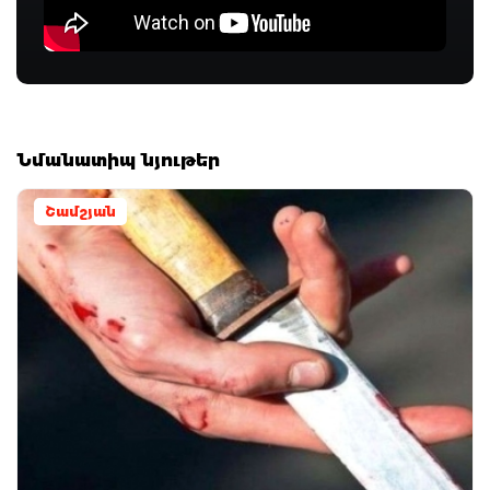
Նմանատիպ նյութեր
Շամշյան