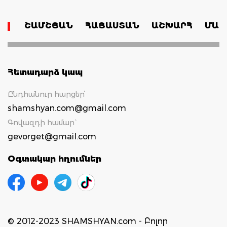
ՇԱՄՇՅԱՆ
ՀԱՅԱՍՏԱՆ
ԱՇԽԱՐՀ
ՄԱՄ
Հետադարձ կապ
Ընդհանուր հարցեր՝
shamshyan.com@gmail.com
Գովազդի համար`
gevorget@gmail.com
Օգտակար հղումներ
© 2012-2023 SHAMSHYAN.com - Բոլոր