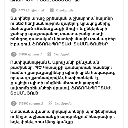
47725 դիտում
Շամշյան
Տարիներ առաջ քրեական աշխարհում հայտնի
ու մեծ հեղինակություն վայելող, կրակոցներից
մահացած «Քանաքեռցի Տույի» և ընկերների
շահերը պաշտպանող փաստաբանը տեղի
ունեցող դատական նիստերի մասին փակագծեր
է բացում. ՖՈՏՈՌԵՊՈՐՏԱԺ, ՏԵՍԱՆՅՈւԹԵՐ
31816 դիտում
Շամշյան
Ոստիկանության և Աբովյանի քննչական
բաժիններ, ՊԾ Կոտայքի գումարտակ հասնելու
համար քաղաքացիները պիտի կրեն հակագազ,
որպեսզի չթունավորվեն, հետիոտներն էլ
քայլելիս պիտի անցնեն մետաղե ջարդոն
ավտոմեքենաների վրայով. ՖՈՏՈՌԵՊՈՐՏԱԺ,
ՏԵՍԱՆՅՈւԹ
31560 դիտում
Շամշյան
Ստեփանավանում փրկարարների պրոֆեսիոնալ
ու ճիշտ աշխատանքի արդյունքում հնարավոր է
եղել փրկել ռուս կնոջ կյանքը