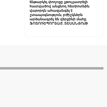
ենթարկել փողոցը չթույլատրելի
հատվածով անցնող հետիոտնին.
վարորդն ահազանգել է
շտապօգնություն, բժիշկներն
արձանագրել են վերջինի մահը.
ՖՈՏՈՌԵՊՈՐՏԱԺ, ՏԵՍԱՆՅՈւԹ