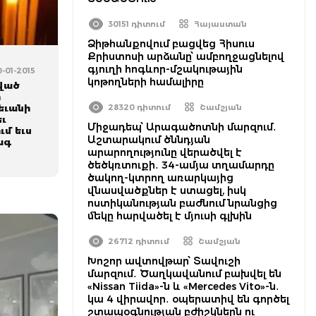
30151 դիտում
Հայաստան
Ձիթհանքովում բացվեց Հիսուս
Քրիստոսի արձանը՝ ամբողջացնելով
գյուղի հոգևոր-մշակութային
0-01-2015
կոթողների համալիրը
ված
ի
եւանի
28320 դիտում
Շամշյան
եւ
Միջադեպ՝ Արագածոտնի մարզում․
մ եւս
Աշտարակում ծննդյան
ագ
արարողությունը վերածվել է
ծեծկռտուքի․ 34-ամյա տղամարդը
ծակող-կտրող առարկայից
վնասվածքներ է ստացել, իսկ
ոստիկանության բաժնում նրանցից
մեկը հարվածել է մյուսի գլխին
26712 դիտում
Շամշյան
Խոշոր ավտովթար՝ Տավուշի
մարզում․ Ծաղկավանում բախվել են
«Nissan Tiida»-ն և «Mercedes Vito»-ն․
կա 4 վիրավոր․ օպերատիվ են գործել
շտապօգնության բժիշկներն ու