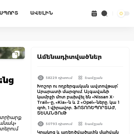
ՍՊՈՐՏ
ԱՎԵԼԻՆ
Ամենադիտվածներ
ենց
58229 դիտում
Շամշյան
Խոշոր ու ողբերգական ավտովթար՝
Արարատի մարզում. Այգավանի
կամրջի մոտ բախվել են «Nissan X-
Trail»-ը, «Kia»-ն և 2 «Opel»-ները. կա 1
զոհ, 1 վիրավոր. ՖՈՏՈՌԵՊՈՐՏԱԺ,
ՏԵՍԱՆՅՈւԹ
Պատրիարք
թանակ»
50793 դիտում
Շամշյան
րտերում
Կրակոց և առեղծվածային մահվան