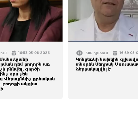
16:53 05-08-2026
16:39 05-
տում
586 դիտում
Մանուկյանի
Կոնցեռնի նախկին գլխավ
րման դեմ բողոքն առ
տնօրեն Սեդրակ Առուստա
չի քննվել, գործի
ձերբակալվել է
մինչ օրս չեն
լ Վերաքննիչ քրեական
 բողոքի ակցիա
ի