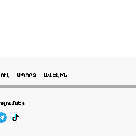
ՈՒԼ
ՍՊՈՐՏ
ԱՎԵԼԻՆ
ղումներ