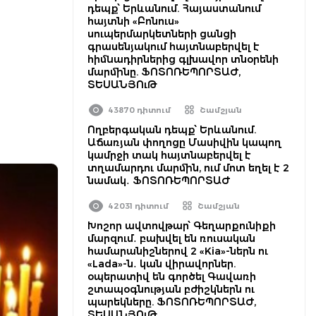
դեպք՝ Երևանում. Հայաստանում
հայտնի «Բոնուս»
սուպերմարկետների ցանցի
գրասենյակում հայտնաբերվել է
հիմնադիրներից գլխավոր տնօրենի
մարմինը. ՖՈՏՈՌԵՊՈՐՏԱԺ,
ՏԵՍԱՆՅՈւԹ
43870 դիտում
Շամշյան
Ողբերգական դեպք՝ Երևանում.
Աճառյան փողոցը Մասիվին կապող
կամրջի տակ հայտնաբերվել է
տղամարդու մարմին, ում մոտ եղել է 2
նամակ․ ՖՈՏՈՌԵՊՈՐՏԱԺ
42031 դիտում
Շամշյան
Խոշոր ավտովթար՝ Գեղարքունիքի
մարզում․ բախվել են ռուսական
համարանիշներով 2 «Kia»-ներն ու
«Lada»-ն․ կան վիրավորներ.
օպերատիվ են գործել Գավառի
շտապօգնության բժիշկներն ու
պարեկները. ՖՈՏՈՌԵՊՈՐՏԱԺ,
ՏԵՍԱՆՅՈւԹ