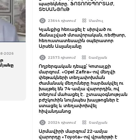
պարեկները․ ՖՈՏՈՌԵՊՈՐՏԱԺ,
ՏԵՍԱՆՅՈւԹ
23644 դիտում
Մամուլ
Կյանքից հեռացել է սիրված ու
ճանաչված մտավորական, ռեժիսոր,
հեռուստատեսային օպերատոր
Արսեն Ասլանյանը
08-2026
22573 դիտում
Շամշյան
որ
մյանը
Ողբերգական դեպք՝ Կոտայքի
մարզում․ «Opel Zafira»-ով մեղվի
փեթակների տեղափոխման
ժամանակ մեղուները հարձակվել ու
խայթել են 74-ամյա վարորդին, ով
տեղում մահացել է․ շտապօգնության
բժշկուհին նույնպես խայթոցներ է
ստացել և տեղափոխվել
հիվանդանոց
20324 դիտում
Շամշյան
Արմավիրի մարզում 22-ամյա
վարորդը «Toyota»-ով վրաերթի է