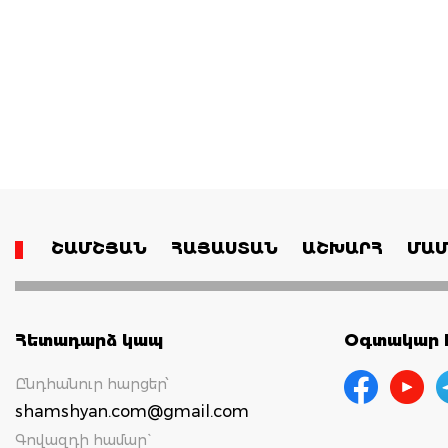
ՇԱՄՇՅԱՆ
ՀԱՅԱՍՏԱՆ
ԱՇԽԱՐՀ
ՄԱՄ
Հետադարձ կապ
Օգտակար հ
Ընդհանուր հարցեր՝
shamshyan.com@gmail.com
Գովազդի համար`