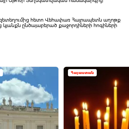
Մայր Աթոռի Տեղեկատվական համակարգից:
 զետեղումից հետո Վեհափառ Հայրապետն աղոթք
 կյանքն ընծայաբերած քաջորդիների հոգիների
Հայաստան