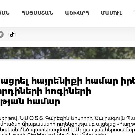
ՅԱՆ
ՀԱՅԱՍՏԱՆ
ԱՇԽԱՐՀ
ՄԱՄՈՒԼ
ացրել հայրենիքի համար իր
որդիների հոգիների
ւթյան համար
ռիթով, Ն.Ս.Օ.Տ.Տ. Գարեգին Երկրորդ Ծայրագույն 
Էջմիածնի միաբանների ուղեկցությամբ այցելեց «Հաղ
յրենական մեծ պատերազմում և Արցախյան հերոսամա