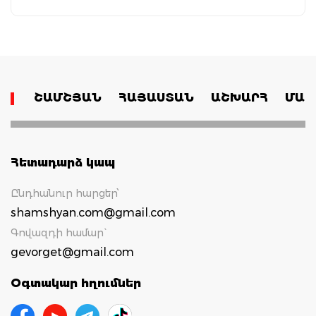
ՇԱՄՇՅԱՆ
ՀԱՅԱՍՏԱՆ
ԱՇԽԱՐՀ
ՄԱՄ
Հետադարձ կապ
Ընդհանուր հարցեր՝
shamshyan.com@gmail.com
Գովազդի համար`
gevorget@gmail.com
Օգտակար հղումներ