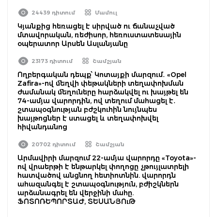
24439 դիտում
Մամուլ
Կյանքից հեռացել է սիրված ու ճանաչված
մտավորական, ռեժիսոր, հեռուստատեսային
օպերատոր Արսեն Ասլանյանը
23173 դիտում
Շամշյան
Ողբերգական դեպք՝ Կոտայքի մարզում․ «Opel
Zafira»-ով մեղվի փեթակների տեղափոխման
ժամանակ մեղուները հարձակվել ու խայթել են
74-ամյա վարորդին, ով տեղում մահացել է․
շտապօգնության բժշկուհին նույնպես
խայթոցներ է ստացել և տեղափոխվել
հիվանդանոց
20702 դիտում
Շամշյան
Արմավիրի մարզում 22-ամյա վարորդը «Toyota»-
ով վրաերթի է ենթարկել փողոցը չթույլատրելի
հատվածով անցնող հետիոտնին. վարորդն
ահազանգել է շտապօգնություն, բժիշկներն
արձանագրել են վերջինի մահը.
ՖՈՏՈՌԵՊՈՐՏԱԺ, ՏԵՍԱՆՅՈւԹ