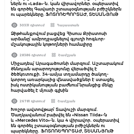
ներն ու «Lada»-ն․ կան վիրավորներ. օպերատիվ
են գործել Գավառի շտապօգնության բժիշկներն
ու պարեկները. ՖՈՏՈՌԵՊՈՐՏԱԺ, ՏԵՍԱՆՅՈւԹ
30331 դիտում
Հայաստան
Ձիթհանքովում բացվեց Հիսուս Քրիստոսի
արձանը՝ ամբողջացնելով գյուղի հոգևոր-
մշակութային կոթողների համալիրը
28386 դիտում
Շամշյան
Միջադեպ՝ Արագածոտնի մարզում․ Աշտարակում
ծննդյան արարողությունը վերածվել է
ծեծկռտուքի․ 34-ամյա տղամարդը ծակող-
կտրող առարկայից վնասվածքներ է ստացել,
իսկ ոստիկանության բաժնում նրանցից մեկը
հարվածել է մյուսի գլխին
26781 դիտում
Շամշյան
Խոշոր ավտովթար՝ Տավուշի մարզում․
Ծաղկավանում բախվել են «Nissan Tiida»-ն
և «Mercedes Vito»-ն․ կա 4 վիրավոր․ օպերատիվ
են գործել շտապօգնության բժիշկներն ու
պարեկները․ ՖՈՏՈՌԵՊՈՐՏԱԺ, ՏԵՍԱՆՅՈւԹ