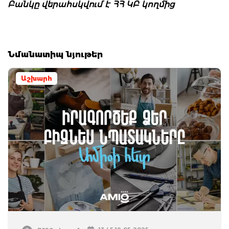
Բանկը վերահսկվում է ՀՀ ԿԲ կողմից
Նմանատիպ նյութեր
Աշխարհ