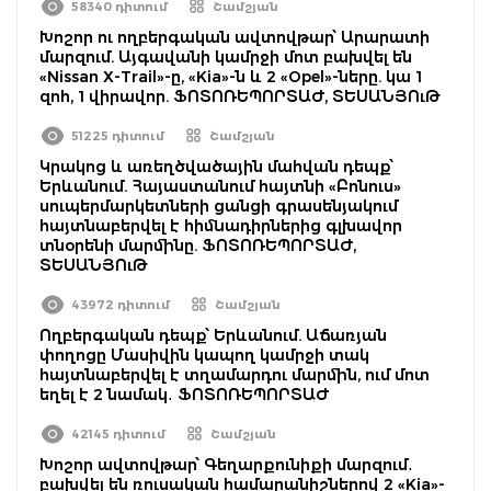
58340 դիտում
Շամշյան
Խոշոր ու ողբերգական ավտովթար՝ Արարատի
մարզում. Այգավանի կամրջի մոտ բախվել են
«Nissan X-Trail»-ը, «Kia»-ն և 2 «Opel»-ները. կա 1
զոհ, 1 վիրավոր. ՖՈՏՈՌԵՊՈՐՏԱԺ, ՏԵՍԱՆՅՈւԹ
51225 դիտում
Շամշյան
Կրակոց և առեղծվածային մահվան դեպք՝
Երևանում. Հայաստանում հայտնի «Բոնուս»
սուպերմարկետների ցանցի գրասենյակում
հայտնաբերվել է հիմնադիրներից գլխավոր
տնօրենի մարմինը. ՖՈՏՈՌԵՊՈՐՏԱԺ,
ՏԵՍԱՆՅՈւԹ
43972 դիտում
Շամշյան
Ողբերգական դեպք՝ Երևանում. Աճառյան
փողոցը Մասիվին կապող կամրջի տակ
հայտնաբերվել է տղամարդու մարմին, ում մոտ
եղել է 2 նամակ․ ՖՈՏՈՌԵՊՈՐՏԱԺ
42145 դիտում
Շամշյան
Խոշոր ավտովթար՝ Գեղարքունիքի մարզում․
բախվել են ռուսական համարանիշներով 2 «Kia»-