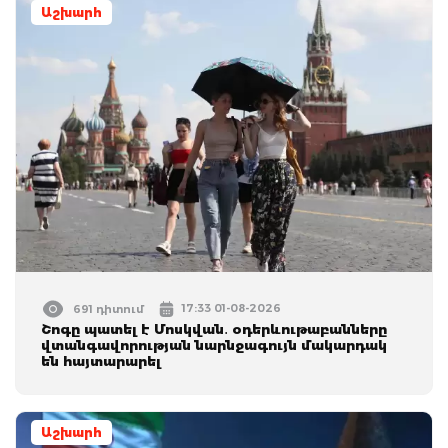
Աշխարհ
17:33 01-08-2026
691 դիտում
Շոգը պատել է Մոսկվան․ օդերևութաբանները
վտանգավորության նարնջագույն մակարդակ
են հայտարարել
Աշխարհ