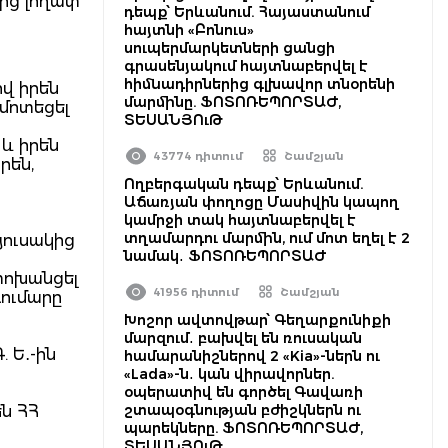
ից լողափ՝
դեպք՝ Երևանում. Հայաստանում
հայտնի «Բոնուս»
սուպերմարկետների ցանցի
գրասենյակում հայտնաբերվել է
հիմնադիրներից գլխավոր տնօրենի
ով իրեն
մարմինը. ՖՈՏՈՌԵՊՈՐՏԱԺ,
 մոտեցել
ՏԵՍԱՆՅՈւԹ
 և իրեն
43774 դիտում
Շամշյան
րեն,
Ողբերգական դեպք՝ Երևանում.
Աճառյան փողոցը Մասիվին կապող
կամրջի տակ հայտնաբերվել է
տղամարդու մարմին, ում մոտ եղել է 2
յուսակից
նամակ․ ՖՈՏՈՌԵՊՈՐՏԱԺ
 փոխանցել
41956 դիտում
Շամշյան
գումարը
Խոշոր ավտովթար՝ Գեղարքունիքի
մարզում․ բախվել են ռուսական
 Ե․-ին
համարանիշներով 2 «Kia»-ներն ու
«Lada»-ն․ կան վիրավորներ.
օպերատիվ են գործել Գավառի
շտապօգնության բժիշկներն ու
ն ՀՀ
պարեկները. ՖՈՏՈՌԵՊՈՐՏԱԺ,
ՏԵՍԱՆՅՈւԹ