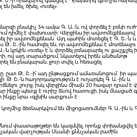
․ Ե․-ի հրավերով գնացել է Դրախտիկ գյուղին հարակ
 խմել, ծխել, «ուռել»:
զի բնակիչ 34-ամյա Գ․ Ա․-ն, ով փորձել է բռնի ուժ
քում դիմել է փախուստի: Վերջինս իր ավտոմեքենայով
ել իր ավտոմեքենան։ Այդ պահին մոտեցել է Գ․ Ե․-ն և
ս Թ․ Շ․-ին համոզել են, որ ավտոմեքենա է մոտենալու
ն կրկին «ուռել» է և փորձել բռնաբարել ու քաշքշել ի
ստի, ով այդ տարածքում, նկատելով իրեն անծանոթ
րել են բնակարան, ջուր տվել և հեռացել:
, ըստ Թ․ Շ․-ի՝ այդ ընթացքում ամառանոցում իր պա
ի: Թ. Շ․-ն հաղորդագրություն է ուղարկել Գ. Ա․-ին և
նելու շուրջ, իսկ վերջինս միայն 20 հազար դրամ է
մար ինքը պետք է ուրիշ ձևով հատուցի, իսկ մնացած 
ր ինքը նրա «գլխին սարքում» է:
ղմից ձեռնարկվում են միջոցառումներ Գ. Ա․-ին և Գ.
ում փաստաթղթեր են կազմվել, որոնք փոխանցվել ե
չական վարչության Սևանի քննչական բաժին: