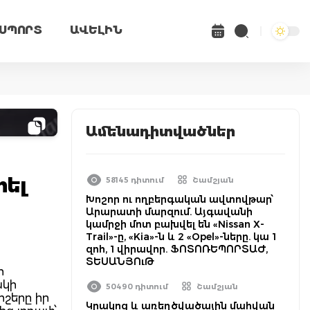
ՍՊՈՐՏ
ԱՎԵԼԻՆ
Ամենադիտվածներ
րել
58145 դիտում
Շամշյան
Խոշոր ու ողբերգական ավտովթար՝
Արարատի մարզում. Այգավանի
կամրջի մոտ բախվել են «Nissan X-
Trail»-ը, «Kia»-ն և 2 «Opel»-ները. կա 1
զոհ, 1 վիրավոր. ՖՈՏՈՌԵՊՈՐՏԱԺ,
ՏԵՍԱՆՅՈւԹ
ի
ակի
50490 դիտում
Շամշյան
իշերը իր
Կրակոց և առեղծվածային մահվան