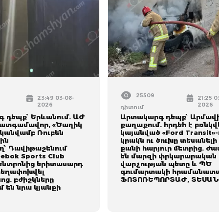
25509
23:49 03-08-
21:25 0
2026
2026
դիտում
 դեպք՝ Երևանում. ԱԺ
Արտակարգ դեպք՝ Արմավ
ատգամավոր, «Ծաղիկ
քաղաքում. հրդեհ է բռնկվ
ականվամբ Ռուբեն
կայանված «Ford Transit»-
ին
կրակն ու ծուխը տեսանելի 
՝ Դավիթաշենում
քանի հարյուր մետրից. ժա
ebok Sports Club
են մարզի փրկարարական
կենտրոնից երիտասարդ
վարչության պետը և ՊԾ
տեղափոխվել
գումարտակի հրամանատա
ոց. բժիշկները
ՖՈՏՈՌԵՊՈՐՏԱԺ, ՏԵՍԱՆ
 են նրա կյանքի