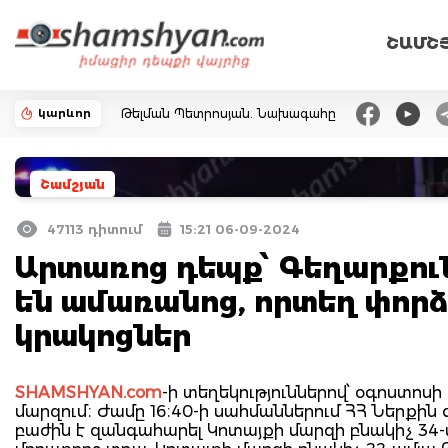
ՇԱՄՇ
կարևոր
Թելման Պետրոսյան. Նախագահը
Շամշյան
47113 դիտում
15:21 06-09-2024
Արտառոց դեպք՝ Գեղարքուն
են ամառանոց, որտեղ փորձե
կրակոցներ
SHAMSHYAN.com
-ի տեղեկություններով՝ օգոստոս
մարզում։ Ժամը 16։40-ի սահմաններում ՀՀ Ներքի
բաժին է զանգահարել Կոտայքի մարզի բնակիչ 34-ամյա