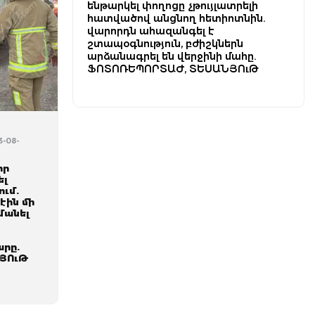
ենթարկել փողոցը չթույլատրելի
հատվածով անցնող հետիոտնին.
վարորդն ահազանգել է
շտապօգնություն, բժիշկներն
արձանագրել են վերջինի մահը.
ՖՈՏՈՌԵՊՈՐՏԱԺ, ՏԵՍԱՆՅՈւԹ
3-08-
իր
ել
ում.
էին մի
մանել
րը.
ՅՈւԹ