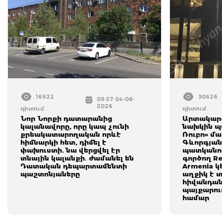
16922
30626
09:57 04-08-
2026
դիտում
դիտում
Նոր Նորքի դատարանից
Արտակարգ
կալանավորը, որը կապ չունի
նախկին պ
քրեակատարողական որևէ
Ռուբո» մ
հիմնարկի հետ, դիմել է
Գևորգյան
փախուստի. նա վերցվել էր
պատկանող
տնային կալանքի․ ժամանել են
գործող Re
Դատական դեպարտամենտի
Armenia 
պաշտոնյաները
աղջիկ է 
հիվանդան
պայքարում
համար