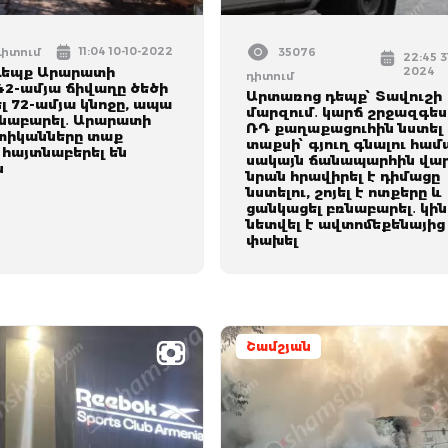
11:04 10-10-2022
դիտում
35076
22:45 3
դեպք Արարատի
2024
դիտում
42-ամյա ճիվաղը ծեծի
Արտառոց դեպք՝ Տավուշի
լ 72-ամյա կնոջը, ապա
մարզում․ կարճ շրջազգե
ռնաբարել․ Արարատի
ՌԴ քաղաքացուհին նստել 
տիկանները տաք
տաքսի՝ գյուղ գնալու համ
 հայտնաբերել են
սակայն ճանապարհին վա
ն
նրան հրավիրել է դիմացը
նստելու, շոյել է ոտքերը և
ցանկացել բռնաբարել․ կին
նետվել է ավտոմեքենայից
փախել
Շամշյան