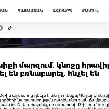
ՅԱՆ
ՀԱՅԱՍՏԱՆ
ԱՇԽԱՐՀ
ՄԱՄՈՒԼ
իքի մարզում․ կնոջը հրավի
լ են բռնաբարել․ հնչել են
ի 26-ին արտառոց դեպք է տեղի ունեցել Գեղարքունիք
ն գործերի նախարարության ոստիկանության Ճամբար
 Թ․ Շ․-ն և հայտնել, որ օգոստոսի 13-ի լույս 14-ի գ