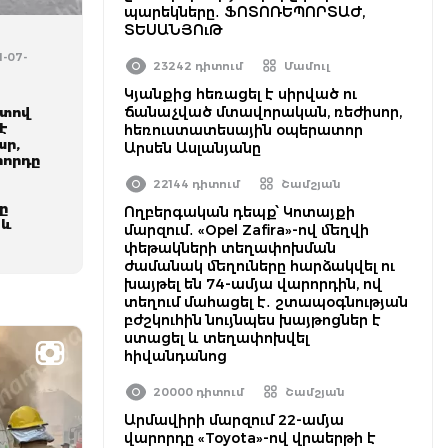
պարեկները․ ՖՈՏՈՌԵՊՈՐՏԱԺ,
ՏԵՍԱՆՅՈւԹ
1-07-
23242 դիտում
Մամուլ
Կյանքից հեռացել է սիրված ու
ճանաչված մտավորական, ռեժիսոր,
ստով
է
հեռուստատեսային օպերատոր
ար,
Արսեն Ասլանյանը
րորդը
22144 դիտում
Շամշյան
ը
Ողբերգական դեպք՝ Կոտայքի
 և
մարզում․ «Opel Zafira»-ով մեղվի
փեթակների տեղափոխման
ժամանակ մեղուները հարձակվել ու
խայթել են 74-ամյա վարորդին, ով
տեղում մահացել է․ շտապօգնության
բժշկուհին նույնպես խայթոցներ է
ստացել և տեղափոխվել
հիվանդանոց
20000 դիտում
Շամշյան
Արմավիրի մարզում 22-ամյա
վարորդը «Toyota»-ով վրաերթի է