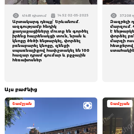
14:52 02-05-2025
41481 դիտում
37208 
Արտակարգ դեպք՝ Երևանում․
Զազրելի 
ազգությամբ հնդիկ
մարզում․ 
քաղաքացիները մուտք են գործել
է ենթարկե
իրենց հայրենակցի տուն, նրան և
փորձել բ
կնոջը ծեծի ենթարկել, փորձել
մարզի ոս
բռնաբարել կնոջը, զենքի
հետքերով
սպառնալիքով հափշտակել են 100
ստահակի
հազար դրամ գումար և բջջային
հեռախոսներ
Այս բաժնից
Շամշյան
Շամշյան