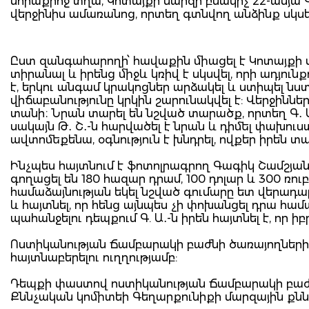
մորաքրոջ տղա, Կոտայքի մարզի բնակիչ 22-ամյա Գ
վերջինիս ամառանոց, որտեղ գտնվող անձինք սկսել են
Ըստ զանգահարողի՝ հավաքին միացել է Կոտայքի մար
տիրանալ և իրենց միջև կռիվ է սկսվել, որի ադյուն
է, երկու անգամ կրակոցներ արձակել և ստիպել նստ
վիճաբանությունը կրկին շարունակվել է: Վերջիններ
տանի։ Նրան տարել են նշված տարածք, որտեղ Գ․ Ա․-
սակայն Թ․ Շ․-ն հարվածել է նրան և դիմել փախու
ավտոմեքենա, օգնություն է խնդրել, ովքեր իրեն տա
Ինչպես հայտնում է ֆոտոլրագրող Գագիկ Շամշյանը
գողացել են 180 հազար դրամ, 100 դոլար և 300 ռուբլ
համաձայնության եկել նշված գումարը ետ վերադարձ
և հայտնել, որ հենց այնպես չի փոխանցել դրա հա
պահանջելու դեպքում Գ. Ա․-ն իրեն հայտնել է, որ իբ
Ոստիկանության Ճամբարակի բաժնի ծառայողների կո
հայտնաբերելու ուղղությամբ:
Դեպքի փաստով ոստիկանության Ճամբարակի բաժն
Քննչական կոմիտեի Գեղարքունիքի մարզային քնն