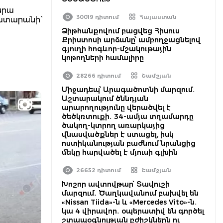
նրա
30019 դիտում
Հայաստան
ատարանի`
Ձիթհանքովում բացվեց Հիսուս
Քրիստոսի արձանը՝ ամբողջացնելով
գյուղի հոգևոր-մշակութային
կոթողների համալիրը
28266 դիտում
Շամշյան
Միջադեպ՝ Արագածոտնի մարզում․
Աշտարակում ծննդյան
արարողությունը վերածվել է
ծեծկռտուքի․ 34-ամյա տղամարդը
ծակող-կտրող առարկայից
վնասվածքներ է ստացել, իսկ
ոստիկանության բաժնում նրանցից
մեկը հարվածել է մյուսի գլխին
26652 դիտում
Շամշյան
Խոշոր ավտովթար՝ Տավուշի
մարզում․ Ծաղկավանում բախվել են
«Nissan Tiida»-ն և «Mercedes Vito»-ն․
կա 4 վիրավոր․ օպերատիվ են գործել
շտապօգնության բժիշկներն ու