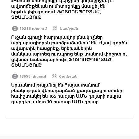
«Honda» մոտոցիկլը. վերջինը կողաշրջվել է.
ավտոմեքենան ու մոտոցիկլը մնացել են
երթևեկելի գոտում. ՖՈՏՈՌԵՊՈՐՏԱԺ,
ՏԵՍԱՆՅՈւԹ
19286 դիտում
Շամշյան
Ուջան գյուղի հարյուրավոր բնակիչներ
արդարացիորեն բարձրաձայնում են. «Լավ գործն
ավարտին հասցրեք. երեխաներին
մանկապարտեզ ու դպրոց ենք տանում փոշոտ ու
ցեխոտ ճանապարհով». ՖՈՏՈՌԵՊՈՐՏԱԺ,
ՏԵՍԱՆՅՈւԹ
18658 դիտում
Շամշյան
Երևանում թալանել են Հայաստանում
բնակության վերադարձած քաղաքացու տունը․
հափշտակել են 165 հազար ԱՄՆ դոլարի ոսկյա
զարդեր և մոտ 10 հազար ԱՄՆ դոլար