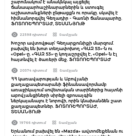
շարունակում է անակնկալ այցելել
ճանապարհաշինարարներին և ստուգել
աշխատանքների ընթացքն ու որակը. սկսվել է
հիմնանորգվել Գեղադիր - Գառնի ճանապարհը.
ՖՈՏՈՌԵՊՈՐՏԱԺ, ՏԵՍԱՆՅՈւԹ
22598 դիտում
Շամշյան
Խոշոր ավտովթար՝ Գեղարքունիքի մարզում.
բախվել են խոտ տեղափոխող «ԳԱԶ 53»-ն ու
«Opel»-ը. «ԳԱԶ 53»-ը կողաշրջվել է, «Opel»-ն էլ
հայտնվել է ծառերի մեջ. ՖՈՏՈՌԵՊՈՐՏԱԺ
20374 դիտում
Շամշյան
ՀՀ կառավարության և Աբովյանի
քաղաքապետարանի ֆինանսավորմամբ
առաջիկայում սովետական տարիներից հայտնի
աբովյանցիների սիրելի զբոսայգին
ներկայանալու է նորովի, որին կնախանձեն շատ
քաղաքապետներ. ՖՈՏՈՌԵՊՈՐՏԱԺ,
ՏԵՍԱՆՅՈւԹ
19766 դիտում
Շամշյան
Երևանում բախվել են «Mazda» ավտոմեքենան ու