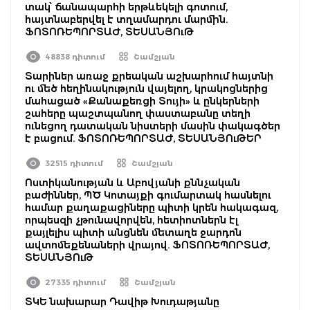
տակ՝ ճանապարհի երթևեկելի գոտում,
հայտնաբերվել է տղամարդու մարմին.
ՖՈՏՈՌԵՊՈՐՏԱԺ, ՏԵՍԱՆՅՈւԹ
48838 դիտում
Շամշյան
Տարիներ առաջ քրեական աշխարհում հայտնի
ու մեծ հեղինակություն վայելող, կրակոցներից
մահացած «Քանաքեռցի Տույի» և ընկերների
շահերը պաշտպանող փաստաբանը տեղի
ունեցող դատական նիստերի մասին փակագծեր
է բացում. ՖՈՏՈՌԵՊՈՐՏԱԺ, ՏԵՍԱՆՅՈւԹԵՐ
32515 դիտում
Շամշյան
Ոստիկանության և Աբովյանի քննչական
բաժիններ, ՊԾ Կոտայքի գումարտակ հասնելու
համար քաղաքացիները պիտի կրեն հակագազ,
որպեսզի չթունավորվեն, հետիոտներն էլ
քայլելիս պիտի անցնեն մետաղե ջարդոն
ավտոմեքենաների վրայով. ՖՈՏՈՌԵՊՈՐՏԱԺ,
ՏԵՍԱՆՅՈւԹ
27335 դիտում
Շամշյան
ՏԿԵ նախարար Դավիթ Խուդաթյանը