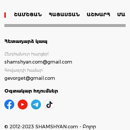
ՇԱՄՇՅԱՆ
ՀԱՅԱՍՏԱՆ
ԱՇԽԱՐՀ
ՄԱՄ
Հետադարձ կապ
Ընդհանուր հարցեր՝
shamshyan.com@gmail.com
Գովազդի համար`
gevorget@gmail.com
Օգտակար հղումներ
© 2012-2023 SHAMSHYAN.com - Բոլոր