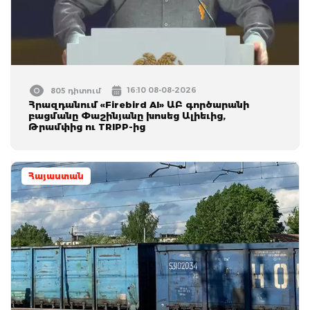
16:10 08-08-2026
805 դիտում
Հրազդանում «Firebird AI» ԱԲ գործարանի
բացմանը Փաշինյանը խոսեց Ալիեւից,
Թրամփից ու TRIPP-ից
Հայաստան