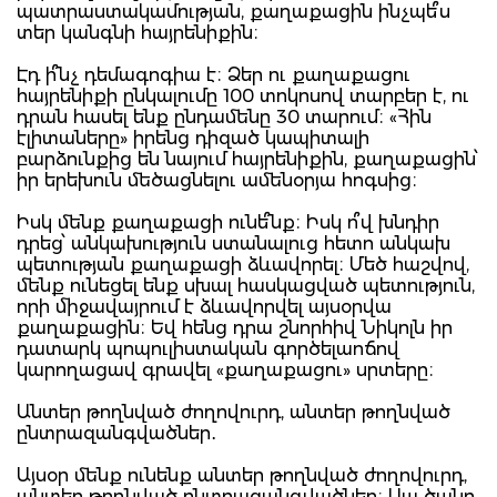
պատրաստակամության, քաղաքացին ինչպե՞ս
տեր կանգնի հայրենիքին։
Էդ ի՞նչ դեմագոգիա է։ Ձեր ու քաղաքացու
հայրենիքի ընկալումը 100 տոկոսով տարբեր է, ու
դրան հասել ենք ընդամենը 30 տարում։ «Հին
էլիտաները» իրենց դիզած կապիտալի
բարձունքից են նայում հայրենիքին, քաղաքացին՝
իր երեխուն մեծացնելու ամենօրյա հոգսից։
Իսկ մենք քաղաքացի ունե՞նք։ Իսկ ո՞վ խնդիր
դրեց՝ անկախություն ստանալուց հետո անկախ
պետության քաղաքացի ձևավորել։ Մեծ հաշվով,
մենք ունեցել ենք սխալ հասկացված պետություն,
որի միջավայրում է ձևավորվել այսօրվա
քաղաքացին։ Եվ հենց դրա շնորհիվ Նիկոլն իր
դատարկ պոպուլիստական գործելաոճով
կարողացավ գրավել «քաղաքացու» սրտերը։
Անտեր թողնված ժողովուրդ, անտեր թողնված
ընտրազանգվածներ․
Այսօր մենք ունենք անտեր թողնված ժողովուրդ,
անտեր թողնված ընտրազանգվածներ։ Սա ծանր