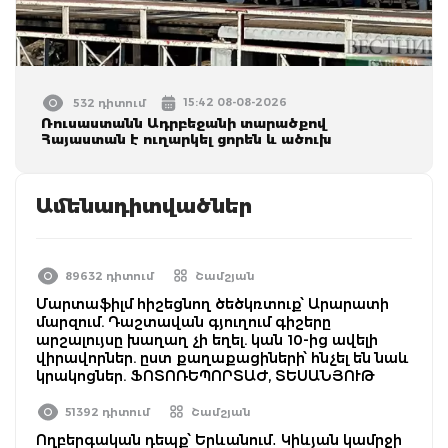
15:42 08-08-2026
532 դիտում
Ռուսաստանն Ադրբեջանի տարածքով
Հայաստան է ուղարկել ցորեն և ածուխ
Ամենադիտվածներ
89632 դիտում
Շամշյան
Մարտաֆիլմ հիշեցնող ծեծկռտուք՝ Արարատի
մարզում. Դաշտավան գյուղում գիշերը
արշալույսը խաղաղ չի եղել. կան 10-ից ավելի
վիրավորներ. ըստ քաղաքացիների՝ հնչել են նաև
կրակոցներ. ՖՈՏՈՌԵՊՈՐՏԱԺ, ՏԵՍԱՆՅՈՒԹ
51392 դիտում
Շամշյան
Ողբերգական դեպք՝ Երևանում․ Կիևյան կամրջի