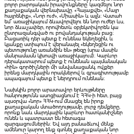
բոլոր բարոյական իրավունքները՝ կազմելու նոր
քաղաքական վերնախավը. «Հայաքվե», «Մայր
հայրենիք», «Նոր ուժ», «Միասին» և այլն։ Վստահ
եմ՝ առաջիկայում ձևավորվելու են նոր ուժեր ևս,
նոր ձևաչափեր, որովհետև օբյեկտիվորեն կա
ընտրազանգված ու բովանդակության բաց։
Բացառիկ դեր պետք է ունենա եկեղեցին, և
կյանքը ստիպում է վերանայել «եկեղեցին ու
պետությունը առանձին են» թեզը (սրա մասին
մանրամասն կխոսվի առաջիկայում)։ Կարևոր
դերակատարում պետք է ունենան պայմանական
«հին» գործիչների մի անվանացանկ, ովքեր
իրենց մարդկային որակներով և գրագիտությամբ
ապագայում պետք է ներդրում ունենան։
Նախկին բոլոր արատավոր երևույթները
հանրությունն ասոցիացնում է ՀՀԿ-ի հետ, բայց
այսօրվա «նոր» ՀՀԿ-ում մնացել են իրոք
քաղաքական մտածողությամբ, լուրջ դեմքերը,
որոնք նաև մարդկային կարևոր հատկանիշներ
ունեն և պատրաստ են հետագա
զարգացումներին։ Եվ այդ բանաձևով մենք
ամենուր կարող ենք գտնել քաղաքական նոր