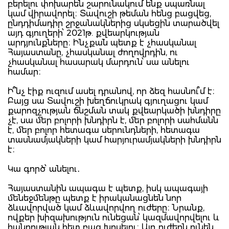
բերելու փոխարեն շարունակում ենք սպառնալ
կամ վիրավորել։ Տավուշի թեման հենց բացվեց,
ընդդիմադիր շրջանակներից սկսեցին տարածվել
այդ գյուղերի՝ 2021թ. քվեարկության
արդյունքները։ Ինչքա´ն պետք է չհասկանալ
Հայաստանը, չհասկանալ ժողովրդին, ու
չհասկանալ հասարակ մարդուն՝ սա անելու
համար։
Ի՞նչ էիք ուզում ասել դրանով, որ ձեզ հասնու՞մ է։
Բայց սա Տավուշի խեղճուկրակ գյուղացու կամ
քարոզչության ճնշման տակ քվեարկածի խնդիրը
չէ, սա մեր բոլորի խնդիրն է, մեր բոլորի սահմանն
է, մեր բոլոր հետագա սերունդների, հետագա
տասնամյակների կամ հարյուրամյակների խնդիրն
է։
Կա գործ՝ անելու․
Հայաստանին ապագա է պետք, իսկ ապագայի
մենեջմենթը պետք է իրականացնեն նոր
ձևավորված կամ ձևավորվող ուժերը։ Նրանք,
ովքեր խիզախություն ունեցան՝ կազմավորվելու և
հանրության հետ բաց խոսելու։ Այդ ուժերն ունեն