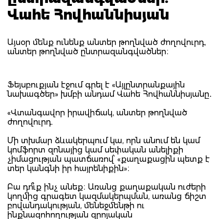
Վահե Հովհաննիսյան
Այսօր մենք ունենք անտեր թողնված ժողովուրդ,
անտեր թողնված ընտրազանգվածներ։
Ֆեյսբուքյան էջում գրել է «Այլընտրանքային
նախագծեր» խմբի անդամ Վահե Հովհաննիսյանը․
«Վտանգավոր իրավիճակ, անտեր թողնված
ժողովուրդ.
Մի տխմար ձևակերպում կա, որն անում են կամ
կոմֆորտ զոնայից կամ սեփական անելիքի
չիմացության պատճառով՝ «քաղաքացին պետք է
տեր կանգնի իր հայրենիքին»։
Բա դո՞ւք ինչ անեք։ Առանց քաղաքական ուժերի
կողմից գրագետ կազմակերպման, առանց ճիշտ
բովանդակության, մենեջմենթի ու
ինքնազոհողության զրոյական