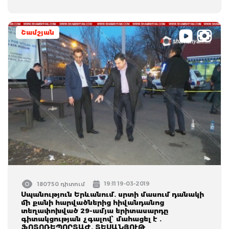
Շամշյան
19:11 19-03-2019
180750 դիտում
Սպանություն Երևանում. սրտի մասում դանակի
մի քանի հարվածներից հիվանդանոց
տեղափոխված 29-ամյա երիտասարդը
գիտակցության չգալով՝ մահացել է .
ՖՈՏՈՌԵՊՈՐՏԱԺ, ՏԵՍԱՆՅՈՒԹ