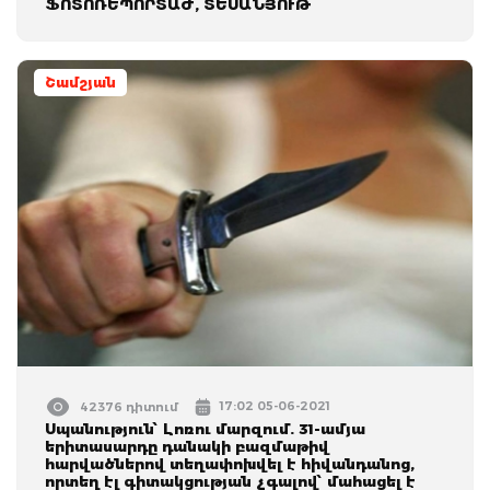
ՖՈՏՈՌԵՊՈՐՏԱԺ, ՏԵՍԱՆՅՈՒԹ
Շամշյան
17:02 05-06-2021
42376 դիտում
Սպանություն՝ Լոռու մարզում. 31-ամյա
երիտասարդը դանակի բազմաթիվ
հարվածներով տեղափոխվել է հիվանդանոց,
որտեղ էլ գիտակցության չգալով՝ մահացել է