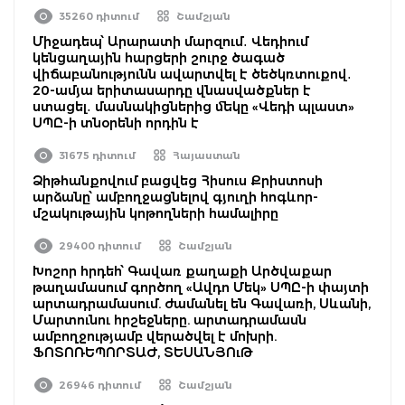
35260 դիտում
Շամշյան
Միջադեպ՝ Արարատի մարզում․ Վեդիում
կենցաղային հարցերի շուրջ ծագած
վիճաբանությունն ավարտվել է ծեծկռտուքով․
20-ամյա երիտասարդը վնասվածքներ է
ստացել․ մասնակիցներից մեկը «Վեդի պլաստ»
ՍՊԸ-ի տնօրենի որդին է
31675 դիտում
Հայաստան
Ձիթհանքովում բացվեց Հիսուս Քրիստոսի
արձանը՝ ամբողջացնելով գյուղի հոգևոր-
մշակութային կոթողների համալիրը
29400 դիտում
Շամշյան
Խոշոր հրդեհ՝ Գավառ քաղաքի Արծվաքար
թաղամասում գործող «Ավդո Մեկ» ՍՊԸ-ի փայտի
արտադրամասում. ժամանել են Գավառի, Սևանի,
Մարտունու հրշեջները. արտադրամասն
ամբողջությամբ վերածվել է մոխրի.
ՖՈՏՈՌԵՊՈՐՏԱԺ, ՏԵՍԱՆՅՈւԹ
26946 դիտում
Շամշյան