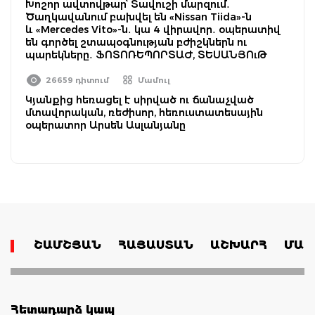
Խոշոր ավտովթար՝ Տավուշի մարզում․
Ծաղկավանում բախվել են «Nissan Tiida»-ն
և «Mercedes Vito»-ն․ կա 4 վիրավոր․ օպերատիվ
են գործել շտապօգնության բժիշկներն ու
պարեկները․ ՖՈՏՈՌԵՊՈՐՏԱԺ, ՏԵՍԱՆՅՈւԹ
26659 դիտում
Մամուլ
Կյանքից հեռացել է սիրված ու ճանաչված
մտավորական, ռեժիսոր, հեռուստատեսային
օպերատոր Արսեն Ասլանյանը
ՇԱՄՇՅԱՆ
ՀԱՅԱՍՏԱՆ
ԱՇԽԱՐՀ
ՄԱՄ
Հետադարձ կապ