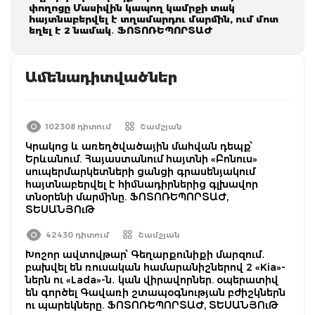
փողոցը Մասիվին կապող կամրջի տակ
հայտնաբերվել է տղամարդու մարմին, ում մոտ
եղել է 2 նամակ․ ՖՈՏՈՌԵՊՈՐՏԱԺ
Ամենադիտվածներ
102308 դիտում
Շամշյան
Կրակոց և առեղծվածային մահվան դեպք՝
Երևանում. Հայաստանում հայտնի «Բոնուս»
սուպերմարկետների ցանցի գրասենյակում
հայտնաբերվել է հիմնադիրներից գլխավոր
տնօրենի մարմինը. ՖՈՏՈՌԵՊՈՐՏԱԺ,
ՏԵՍԱՆՅՈւԹ
42430 դիտում
Շամշյան
Խոշոր ավտովթար՝ Գեղարքունիքի մարզում․
բախվել են ռուսական համարանիշներով 2 «Kia»-
ներն ու «Lada»-ն․ կան վիրավորներ. օպերատիվ
են գործել Գավառի շտապօգնության բժիշկներն
ու պարեկները. ՖՈՏՈՌԵՊՈՐՏԱԺ, ՏԵՍԱՆՅՈւԹ