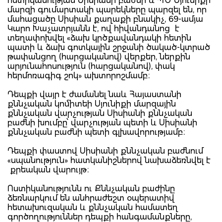
ոստիկանության Սիսիանի բաժնի և ՊԾ Սյունիքի
մարզի գումարտակի պարեկները պարզել են, որ
մահացածը Սիսիան քաղաքի բնակիչ, 69-ամյա
Կարո Խաչատրյանն է, ով հիվանդանոց է
տեղափոխվել «ձախ կրծքավանդակի հետին
պատի և ձախ գոտկային շրջանի ծակած-կտրած
թափանցող (հարցականով) վերքեր, ներքին
արյունահոսություն (հարցականով), փակ
հերմոռագիգ շոկ» ախտորոշմամբ։
Դեպքի վայր է ժամանել նաև Հայաստանի
քննչական կոմիտեի Սյունիքի մարզային
քննչական վարչության Սիսիանի քննչական
բաժնի խումբը՝ վարչության պետի և Սիսիանի
քննչական բաժնի պետի գլխավորությամբ։
Դեպքի փաստով Սիսիանի քննչական բաժնում
«սպանություն» հատկանիշներով նախաձեռնվել է
քրեական վարույթ։
Ոստիկանությունն ու Քննչական բաժինը
ձեռնարկում են անհրաժեշտ օպերատիվ
հետախուզական և քննչական համատեղ
գործողություններ դեպքի հանգամանքները,