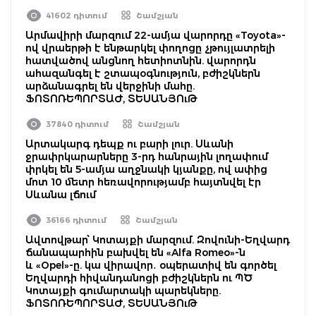
41602 դիտում
Շամշյան
Արմավիրի մարզում 22-ամյա վարորդը «Toyota»-
ով վրաերթի է ենթարկել փողոցը չթույլատրելի
հատվածով անցնող հետիոտնին. վարորդն
ահազանգել է շտապօգնություն, բժիշկներն
արձանագրել են վերջինի մահը.
ՖՈՏՈՌԵՊՈՐՏԱԺ, ՏԵՍԱՆՅՈւԹ
37840 դիտում
Շամշյան
Արտակարգ դեպք ու բարի լուր. Սևանի
ջրափրկարարները 3-րդ հանրային լողափում
փրկել են 5-ամյա աղջնակի կյանքը, ով ափից
մոտ 10 մետր հեռավորությամբ հայտնվել էր
Սևանա լճում
36166 դիտում
Շամշյան
Ավտովթար՝ Կոտայքի մարզում. Զովունի-Եղվարդ
ճանապարհին բախվել են «Alfa Romeo»-ն
և «Opel»-ը. կա վիրավոր․ օպերատիվ են գործել
Եղվարդի հիվանդանոցի բժիշկներն ու ՊԾ
Կոտայքի գումարտակի պարեկները.
ՖՈՏՈՌԵՊՈՐՏԱԺ, ՏԵՍԱՆՅՈւԹ