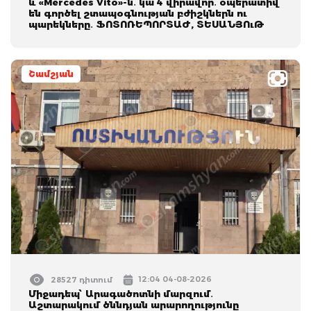
և «Mercedes Vito»-ն․ կա 4 վիրավոր․ օպերատիվ
են գործել շտապօգնության բժիշկներն ու
պարեկները․ ՖՈՏՈՌԵՊՈՐՏԱԺ, ՏԵՍԱՆՅՈւԹ
Շամշյան
12:04 04-08-2026
28527 դիտում
Միջադեպ՝ Արագածոտնի մարզում․
Աշտարակում ծննդյան արարողությունը