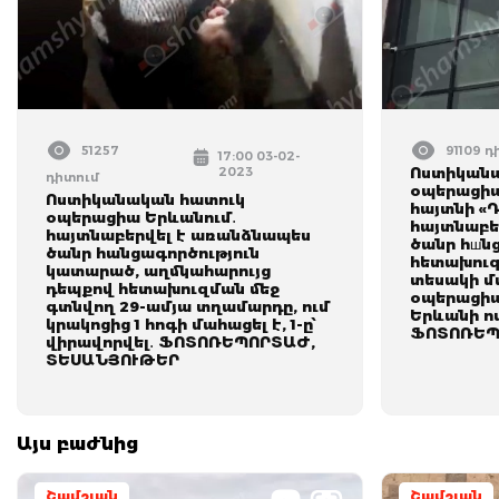
51257
91109 
17:00 03-02-
2023
Ոստիկանա
դիտում
օպերացիա
Ոստիկանական հատուկ
հայտնի «Դ
օպերացիա Երևանում․
հայտնաբե
հայտնաբերվել է առանձնապես
ծանր հшն
ծանր հանցագործություն
հետախուզ
կատարած, աղմկահարույց
տեսակի մ
դեպքով հետախուզման մեջ
օպերացիա
գտնվող 29-ամյա տղամարդը, ում
Երևանի ո
կրակոցից 1 հոգի մահացել է, 1-ը՝
ՖՈՏՈՌԵՊ
վիրավորվել․ ՖՈՏՈՌԵՊՈՐՏԱԺ,
ՏԵՍԱՆՅՈՒԹԵՐ
Այս բաժնից
Շամշյան
Շամշյան