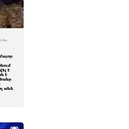
2-04-
մայոր
նում
ել է
ն է
 ծանր
ր
ղ անձ.