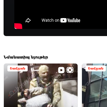
Նմանատիպ նյութեր
Շամշյան
Շամշյան