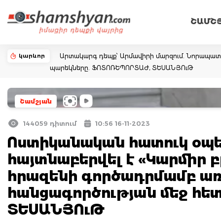
ՇԱՄՇ
կարևոր
Արտակարգ դեպք՝ Արմավիրի մարզում. Նորապատում
պարեկները. ՖՈՏՈՌԵՊՈՐՏԱԺ, ՏԵՍԱՆՅՈւԹ
Շամշյան
144059 դիտում
10:56 16-11-2023
Ոստիկանական հատուկ օպեր
հայտնաբերվել է «Կարմիր 
հրազենի գործադրմամբ ա
հանցագործության մեջ հե
ՏԵՍԱՆՅՈւԹ