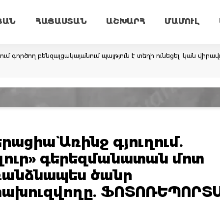
ՅԱՆ
ՀԱՅԱՍՏԱՆ
ԱՇԽԱՐՀ
ՄԱՄՈՒԼ
 գործող բենզալցակայանում պայթյուն է տեղի ունեցել. կան վիրավո
ացիա` Առինջ գյուղում.
բլուր» գերեզմանատան մոտ
ռանձնապես ծանր
տախուզվողը. ՖՈՏՈՌԵՊՈՐՏ