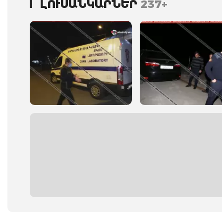
ԼՈՒՍԱՆԿԱՐՆԵՐ
237+