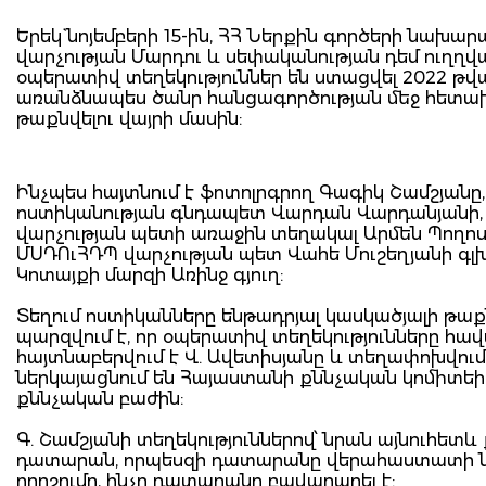
Երեկ` նոյեմբերի 15-ին, ՀՀ Ներքին գործերի նախ
վարչության Մարդու և սեփականության դեմ ուղղվա
օպերատիվ տեղեկություններ են ստացվել 2022 թ
առանձնապես ծանր հանցագործության մեջ հետախո
թաքնվելու վայրի մասին:
Ինչպես հայտնում է ֆոտոլրգրող Գագիկ Շամշյան
ոստիկանության գնդապետ Վարդան Վարդանյանի, 
վարչության պետի առաջին տեղակալ Արմեն Պողոս
ՄՍԴՈւՀԴՊ վարչության պետ Վահե Մուշեղյանի գլխ
Կոտայքի մարզի Առինջ գյուղ:
Տեղում ոստիկանները ենթադրյալ կասկածյալի թաքն
պարզվում է, որ օպերատիվ տեղեկությունները հավա
հայտնաբերվում է Վ. Ավետիսյանը և տեղափոխվում
ներկայացնում են Հայաստանի քննչական կոմիտե
քննչական բաժին:
Գ. Շամշյանի տեղեկություններով՝ նրան այնուհե
դատարան, որպեսզի դատարանը վերահաստատի ն
որոշումը, ինչը դատարանը բավարարել է: