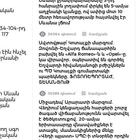
Սևանի ջրափրկարարները 3-րդ
հանրային լողափում փրկել են 5-ամյա
ղական
աղջնակի կյանքը, ով ափից մոտ 10
մետր հեռավորությամբ հայտնվել էր
Սևանա լճում
34-104-րդ
117
36064 դիտում
Շամշյան
Ավտովթար՝ Կոտայքի մարզում.
Զովունի-Եղվարդ ճանապարհին
էին հնչել
բախվել են «Alfa Romeo»-ն և «Opel»-ը.
Երևանի
կա վիրավոր․ օպերատիվ են գործել
Եղվարդի հիվանդանոցի բժիշկներն
ու ՊԾ Կոտայքի գումարտակի
պարեկները. ՖՈՏՈՌԵՊՈՐՏԱԺ,
ՏԵՍԱՆՅՈւԹ
տ Սևան
35086 դիտում
Շամշյան
եական
Միջադեպ՝ Արարատի մարզում․
յան
Վեդիում կենցաղային հարցերի շուրջ
ծագած վիճաբանությունն ավարտվել
է ծեծկռտուքով․ 20-ամյա
երիտասարդը վնասվածքներ է
ծող սգո
ստացել․ մասնակիցներից մեկը
նչական
«Վեդի պլաստ» ՍՊԸ-ի տնօրենի որդին