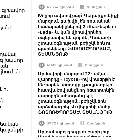
42334 դիտում
Շամշյան
ն գլխավոր
Խոշոր ավտովթար՝ Գեղարքունիքի
նում
մարզում․ բախվել են ռուսական
համարանիշներով 2 «Kia»-ներն ու
սյանի
«Lada»-ն․ կան վիրավորներ.
օպերատիվ են գործել Գավառի
շտապօգնության բժիշկներն ու
պարեկները. ՖՈՏՈՌԵՊՈՐՏԱԺ,
ղակալ,
ՏԵՍԱՆՅՈւԹ
 գլխավոր
յան
41419 դիտում
Շամշյան
նում են
Արմավիրի մարզում 22-ամյա
վարորդը «Toyota»-ով վրաերթի է
ենթարկել փողոցը չթույլատրելի
 ու
հատվածով անցնող հետիոտնին.
վարորդն ահազանգել է
ան
շտապօգնություն, բժիշկներն
ի
արձանագրել են վերջինի մահը.
ՖՈՏՈՌԵՊՈՐՏԱԺ, ՏԵՍԱՆՅՈւԹ
քրեական
37729 դիտում
Շամշյան
կալանքի
Արտակարգ դեպք ու բարի լուր.