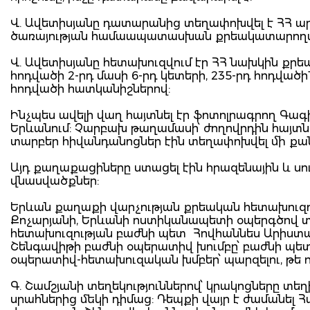
Վ. Ավետիսյանը դատարանից տեղափոխվել է ՀՀ
ծառայության համաապատասխան քրեակատարողա
Վ. Ավետիսյանը հետախուզվում էր ՀՀ նախկին քրեակ
հոդվածի 2-րդ մասի 6-րդ կետերի, 235-րդ հոդվածի1
հոդվածի հատկանիշներով:
Ինչպես ավելի վաղ հայտնել էր ֆոտոլրագրող Գագի
Երևանում: Չարբախ թաղամասի՝ ժողովրդին հայտն
տարբեր հիվանդանոցներ էին տեղափոխվել մի քա
Այդ քաղաքացիները ստացել էին հրազենային և ս
վնասվածքներ:
Երևան քաղաքի վարչության քրեական հետախուզ
Քոչարյանի, Երևանի ոստիկանապետի օպերգծով տե
հետախուզության բաժնի պետ Հովհաննես Արիստակ
Շենգավիթի բաժնի օպերատիվ խումբը՝ բաժնի պետ 
օպերատիվ-հետախուզական խմբեր՝ պարզելու, թե 
Գ. Շամշյանի տեղեկություններով՝ կրակոցները տեղի
սրահներից մեկի դիմաց: Դեպքի վայր է ժամանել