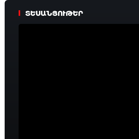
ՏԵՍԱՆՅՈՒԹԵՐ