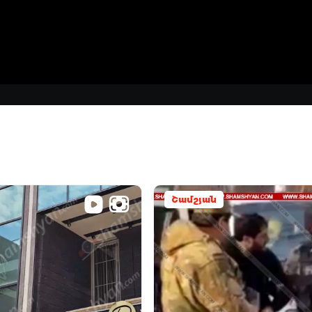
Շամշյան