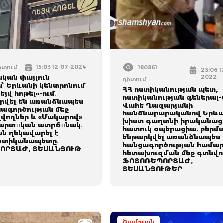
15:03 12-07-2024
դիտում
180861
23:06 1
կան փայլուն
2022
դիտում
՝ Երևանի կենտրոնում
ՀՀ ոստիկանության պետ,
եյվ հոթել»-ում․
ոստիկանության գեներալ-
րվել են առանձնապես
Վահե Ղազարյանի
ցագործության մեջ
հանձնարարականով Երևա
վողներ և «Մակարով»
խիստ գաղտնի իրականացվ
արտшկան ատրճшնակ․
հատուկ օպերացիա. բերմա
ն ղեկավարել է
ենթարկվել առանձնապես
ստիկանապետը․
հանցագործության համա
ՈՐՏԱԺ, ՏԵՍԱՆՅՈՒԹ
հետախուզման մեջ գտնվո
ՖՈՏՈՌԵՊՈՐՏԱԺ,
ՏԵՍԱՆՅՈՒԹԵՐ
Շամշյան