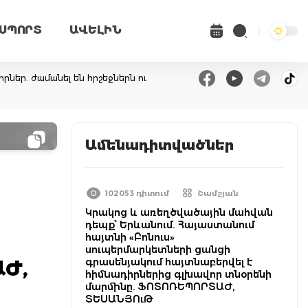
ՍՊՈՐՏ
ԱՎԵԼԻՆ
րներ. ժամանել են հրշեջներն ու
Ամենադիտվածներ
102053 դիտում
Շամշյան
Կրակոց և առեղծվածային մահվան
դեպք՝ Երևանում. Հայաստանում
հայտնի «Բոնուս»
սուպերմարկետների ցանցի
գրասենյակում հայտնաբերվել է
ԱԺ,
հիմնադիրներից գլխավոր տնօրենի
մարմինը. ՖՈՏՈՌԵՊՈՐՏԱԺ,
ՏԵՍԱՆՅՈւԹ