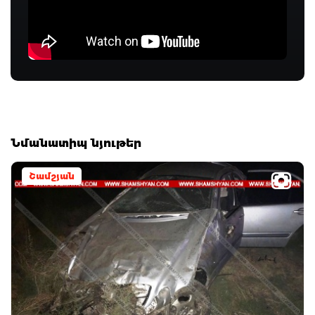
Նմանատիպ նյութեր
Շամշյան