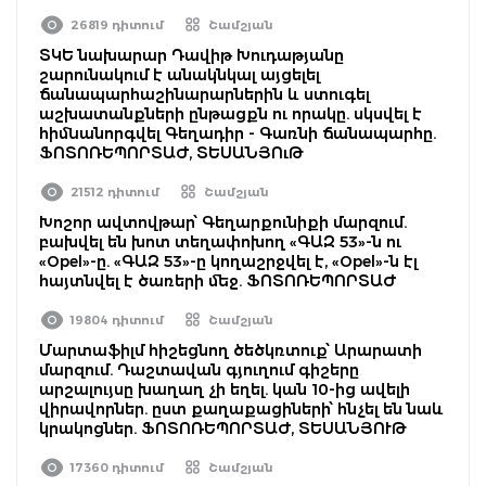
26819 դիտում
Շամշյան
ՏԿԵ նախարար Դավիթ Խուդաթյանը
շարունակում է անակնկալ այցելել
ճանապարհաշինարարներին և ստուգել
աշխատանքների ընթացքն ու որակը. սկսվել է
հիմնանորգվել Գեղադիր - Գառնի ճանապարհը.
ՖՈՏՈՌԵՊՈՐՏԱԺ, ՏԵՍԱՆՅՈւԹ
21512 դիտում
Շամշյան
Խոշոր ավտովթար՝ Գեղարքունիքի մարզում.
բախվել են խոտ տեղափոխող «ԳԱԶ 53»-ն ու
«Opel»-ը. «ԳԱԶ 53»-ը կողաշրջվել է, «Opel»-ն էլ
հայտնվել է ծառերի մեջ. ՖՈՏՈՌԵՊՈՐՏԱԺ
19804 դիտում
Շամշյան
Մարտաֆիլմ հիշեցնող ծեծկռտուք՝ Արարատի
մարզում. Դաշտավան գյուղում գիշերը
արշալույսը խաղաղ չի եղել. կան 10-ից ավելի
վիրավորներ. ըստ քաղաքացիների՝ հնչել են նաև
կրակոցներ. ՖՈՏՈՌԵՊՈՐՏԱԺ, ՏԵՍԱՆՅՈՒԹ
17360 դիտում
Շամշյան