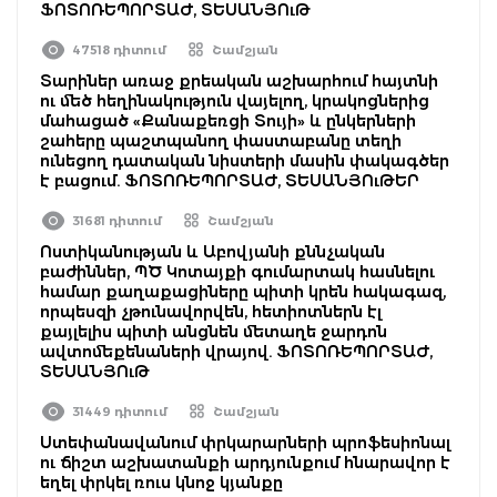
ՖՈՏՈՌԵՊՈՐՏԱԺ, ՏԵՍԱՆՅՈւԹ
47518 դիտում
Շամշյան
Տարիներ առաջ քրեական աշխարհում հայտնի
ու մեծ հեղինակություն վայելող, կրակոցներից
մահացած «Քանաքեռցի Տույի» և ընկերների
շահերը պաշտպանող փաստաբանը տեղի
ունեցող դատական նիստերի մասին փակագծեր
է բացում. ՖՈՏՈՌԵՊՈՐՏԱԺ, ՏԵՍԱՆՅՈւԹԵՐ
31681 դիտում
Շամշյան
Ոստիկանության և Աբովյանի քննչական
բաժիններ, ՊԾ Կոտայքի գումարտակ հասնելու
համար քաղաքացիները պիտի կրեն հակագազ,
որպեսզի չթունավորվեն, հետիոտներն էլ
քայլելիս պիտի անցնեն մետաղե ջարդոն
ավտոմեքենաների վրայով. ՖՈՏՈՌԵՊՈՐՏԱԺ,
ՏԵՍԱՆՅՈւԹ
31449 դիտում
Շամշյան
Ստեփանավանում փրկարարների պրոֆեսիոնալ
ու ճիշտ աշխատանքի արդյունքում հնարավոր է
եղել փրկել ռուս կնոջ կյանքը