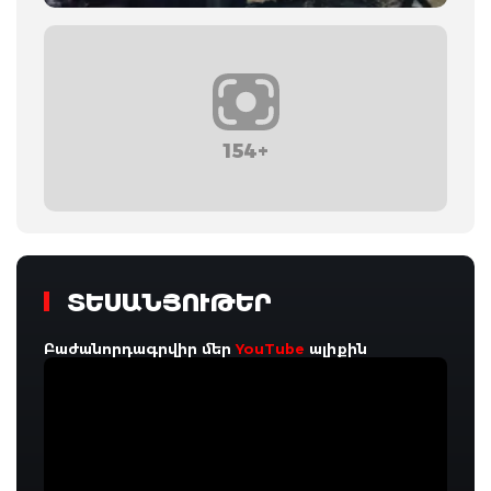
154+
ՏԵՍԱՆՅՈՒԹԵՐ
Բաժանորդագրվիր մեր
YouTube
ալիքին