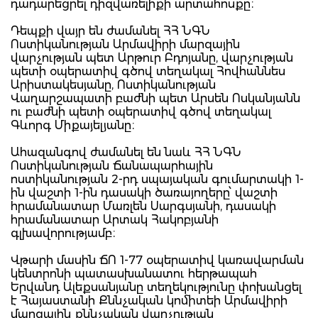
դադարեցրել դիզվառելիքի արտահոսքը։
Դեպքի վայր են ժամանել ՀՀ ՆԳՆ
Ոստիկանության Արմավիրի մարզային
վարչության պետ Արթուր Բդոյանը, վարչության
պետի օպերատիվ գծով տեղակալ Հովհաննես
Արիստակեսյանը, Ոստիկանության
Վաղարշապատի բաժնի պետ Արսեն Ոսկանյանն
ու բաժնի պետի օպերատիվ գծով տեղակալ
Գևորգ Միքայելյանը։
Ահազանգով ժամանել են նաև ՀՀ ՆԳՆ
Ոստիկանության Ճանապարհային
ոստիկանության 2-րդ սպայական գումարտակի 1-
ին վաշտի 1-ին դասակի ծառայողերը՝ վաշտի
հրամանատար Մառլեն Սարգսյանի, դասակի
հրամանատար Արտակ Հակոբյանի
գլխավորությամբ։
Վթարի մասին ՃՈ 1-77 օպերատիվ կառավարման
կենտրոնի պատասխանատու հերթապահ
Երվանդ Ալեքսանյանը տեղեկությունը փոխանցել
է Հայաստանի Քննչական կոմիտեի Արմավիրի
մարզային քննչական վարչության