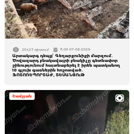
11:09 07-08-2026
25427 դիտում
Արտակարգ դեպք՝ Գեղարքունիքի մարզում.
Ծովազարդ բնակավայրի բնակիչը գետնափոր
շինությունում հայտնաբերել է իրեն պատկանող
10 գլուխ գառներին հոշոտված.
ՖՈՏՈՌԵՊՈՐՏԱԺ, ՏԵՍԱՆՅՈւԹ
Շամշյան