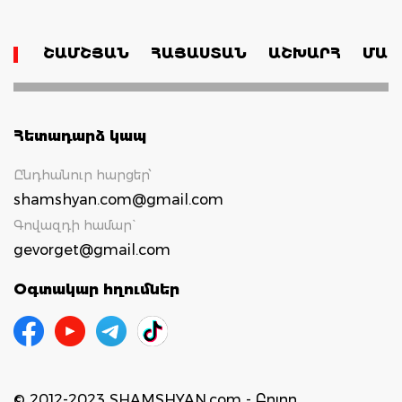
ՇԱՄՇՅԱՆ
ՀԱՅԱՍՏԱՆ
ԱՇԽԱՐՀ
ՄԱՄ
Հետադարձ կապ
Ընդհանուր հարցեր՝
shamshyan.com@gmail.com
Գովազդի համար`
gevorget@gmail.com
Օգտակար հղումներ
© 2012-2023 SHAMSHYAN.com - Բոլոր