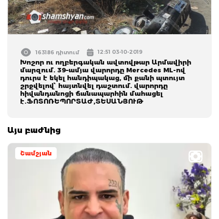
12:51 03-10-2019
163186 դիտում
Խոշոր ու ողբերգական ավտովթար Արմավիրի
մարզում. 39–ամյա վարորդը Mercedes ML-ով
դուրս է եկել հանդիպակաց, մի քանի պտույտ
շրջվելով՝ հայտնվել դաշտում. վարորդը
հիվանդանոցի ճանապարհին մահացել
է.ՖՈՏՈՌԵՊՈՐՏԱԺ,ՏԵՍԱՆՅՈՒԹ
Այս բաժնից
Շամշյան