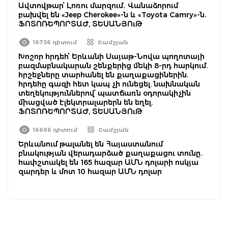
Ավտովթար՝ Լոռու մարզում․ Վանաձորում
բախվել են «Jeep Cherokee»-ն և «Toyota Camry»-ն․
ՖՈՏՈՌԵՊՈՐՏԱԺ, ՏԵՍԱՆՅՈւԹ
16736 դիտում
Շամշյան
Խոշոր հրդեհ՝ Երևանի Սայաթ-Նովա պողոտայի
բազմաբնակարան շենքերից մեկի 8-րդ հարկում.
հրշեջները տարհանել են քաղաքացիներին.
հրդեհը գազի հետ կապ չի ունեցել. նախնական
տեղեկություններով՝ պատճառն օդորակիչին
միացված էլեկտրալարերն են եղել.
ՖՈՏՈՌԵՊՈՐՏԱԺ, ՏԵՍԱՆՅՈւԹ
16696 դիտում
Շամշյան
Երևանում թալանել են Հայաստանում
բնակության վերադարձած քաղաքացու տունը․
հափշտակել են 165 հազար ԱՄՆ դոլարի ոսկյա
զարդեր և մոտ 10 հազար ԱՄՆ դոլար