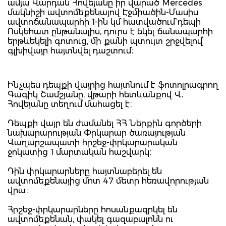
ամյա Վարդան Հովեյանը իր վարած Mercedes
մակնիշի ավտոմեքենայով Էջմիածին-Մասիս
ավտոճանապարհի 1-ին կմ հատվածում` դեպի
Ոսկեհատ ընթանալիս, դուրս է եկել ճանապարհի
երթևեկելի գոտուց, մի քանի պտույտ շրջվելով՝
գլխիվայր հայտնվել դաշտում։
Ինչպես դեպքի վայրից հայտնում է ֆոտոլրագրող
Գագիկ Շամշյանը, վթարի հետևանքով Վ․
Հովեյանը տեղում մահացել է։
Դեպքի վայր են ժամանել ՀՀ Ներքին գործերի
նախարարության Փրկարար ծառայության
Վաղարշապատի հրշեջ-փրկարարական
ջոկատից 1 մարտական հաշվարկ։
Դին փրկարարները հայտնաբերել են
ավտոմեքենայից մոտ 47 մետր հեռավորության
վրա։
Հրշեջ-փրկարարները հոսանքազրկել են
ավտոմեքենան, փակել գազաբալոնն ու