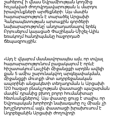
շահերով՝ ի վնաս Եվրամիության կողմից
հռչակված ժողովրդավարության և մարդու
իրավունքների արժեքների։ Այս մասին
հայտարարություն է տարածել Արցախի
Հանրապետության արտաքին գործերի
նախարարությունը՝ անդրադառնալով երեկ
Բրյուսելում կայացած Փաշինյան-Միշել-Ալիև
եռակողմ հանդիպմանը հաջորդած
ճեպազրույցին։
«Այդ է վկայում մասնավորապես այն, որ տվյալ
հայտարարությունում բացակայում է որևէ
հիշատակում Լաչինի միջանցքի արդեն ավելի
քան 5 ամիս շարունակվող արգելափակման,
միջանցքի մուտքի մոտ ադրբեջանական
ապօրինի անցակետի տեղադրման և Արցախի
120 հազար բնակչության փաստացի պաշարման
մասին՝ դրանից բխող բոլոր հումանիտար
հետևանքներով։ Այս փաստը ցույց է տալիս, որ
Եվրոպական խորհրդի նախագահը ոչ միայն չի
խոչընդոտում, այլև փաստացի խրախուսում է
Ադրբեջանին Արցախի ժողովրդի