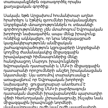
տառապանքներն օգտագործել որպես
քաղաքական գործիք։
Սակայն, եթե Արցախում հումանիտար աղետ
հրահրելու և էթնիկ զտումներ իրականացնելու
Ադրբեջանի մտադրություններն ու տեսանելի
գործողությունները չեն մտահոգում Եվրոպական
խորհրդի նախագահին, ապա մենք իրավունք
ունեինք ակնկալելու, որ նրա ներկայացրած
կազմակերպությունն անմիջական
շահագրգռվածություն կցուցաբերի Ադրբեջանի
կողմից ժամանակակից միջազգային
իրավակարգի հիմնասյուներից մեկը
հանդիսացող Մարդու իրավունքների
եվրոպական դատարանի և ՄԱԿ-ի միջազգային
դատարանի որոշումների անշեղ իրականացման
նկատմամբ։ Այս առումով տարակուսանք է
առաջացնում, որ Եվրոպական խորհրդի
նախագահը ցուցադրաբար անտեսում է
Ադրբեջանի կողմից ՄԱԿ-ի բարձրագույն
դատական մարմնի իրավաբանորեն պարտադիր
վճռի հետևողական չիրաանացումը, ինչպես նաև
միջազգային իրավունքի նորմերի,
մասնավորապես, ուժի կամ ուժի սպառնալիքի