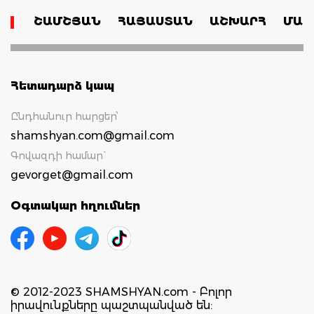
ՇԱՄՇՅԱՆ
ՀԱՅԱՍՏԱՆ
ԱՇԽԱՐՀ
ՄԱՄ
Հետադարձ կապ
Ընդհանուր հարցեր՝
shamshyan.com@gmail.com
Գովազդի համար`
gevorget@gmail.com
Օգտակար հղումներ
© 2012-2023 SHAMSHYAN.com - Բոլոր
իրավունքները պաշտպանված են: