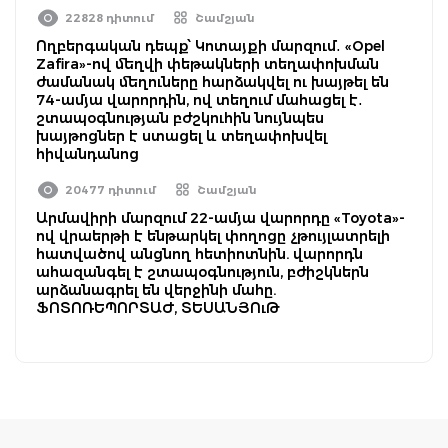
22828 դիտում
Շամշյան
Ողբերգական դեպք՝ Կոտայքի մարզում․ «Opel
Zafira»-ով մեղվի փեթակների տեղափոխման
ժամանակ մեղուները հարձակվել ու խայթել են
74-ամյա վարորդին, ով տեղում մահացել է․
շտապօգնության բժշկուհին նույնպես
խայթոցներ է ստացել և տեղափոխվել
հիվանդանոց
20477 դիտում
Շամշյան
Արմավիրի մարզում 22-ամյա վարորդը «Toyota»-
ով վրաերթի է ենթարկել փողոցը չթույլատրելի
հատվածով անցնող հետիոտնին. վարորդն
ահազանգել է շտապօգնություն, բժիշկներն
արձանագրել են վերջինի մահը.
ՖՈՏՈՌԵՊՈՐՏԱԺ, ՏԵՍԱՆՅՈւԹ