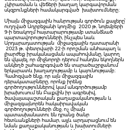
չկիրառման և վեճերի խաղաղ կարգավորման
սկզբունքների համակարգված խախտումները։
Միայն միջազգային հանրության գործուն քայլերը՝
ուղղված Ադրբեջանի կողմից 2020 թ․ նոյեմբերի
9-ի եռակողմ հայտարարությամբ ստանձնած
պարտավորությունների, ինչպես նաև
Արդարադատության միջազգային դատարանի
2023 թ․ փետրվարի 22-ի որոշման անհապաղ և
լիարժեք իրականացման ապահովմանը, կարող
են վկայել, որ միջնորդի դերում հանդես եկողներն
անկեղծ շահագրգռված են տարածաշրջանում
երկարատև խաղաղությամբ և կայունությամբ։
Համոզված ենք, որ այն միջազգային
դերակատարները, որոնք իրենց
գործողություններով կամ անգործությամբ
խրախուսում են Բաքվին իր ագրեսիվ,
ծավալապաշտական քաղաքականության և
միջազգայնորեն հակաիրավական
գործողությունների մեջ, ոչ միայն
պատասխանատու են դրանց ծանր
հետևանքների համար, այլև արդարացնում են
նման քաղաքականության և խախտումների