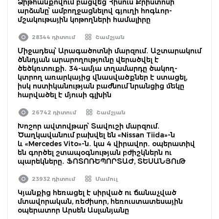
Ձիթհանքովում բացվեց Հիսուս Քրիստոսի
արձանը՝ ամբողջացնելով գյուղի հոգևոր-
մշակութային կոթողների համալիրը
28344 դիտում
Շամշյան
Միջադեպ՝ Արագածոտնի մարզում․ Աշտարակում
ծննդյան արարողությունը վերածվել է
ծեծկռտուքի․ 34-ամյա տղամարդը ծակող-
կտրող առարկայից վնասվածքներ է ստացել,
իսկ ոստիկանության բաժնում նրանցից մեկը
հարվածել է մյուսի գլխին
26742 դիտում
Շամշյան
Խոշոր ավտովթար՝ Տավուշի մարզում․
Ծաղկավանում բախվել են «Nissan Tiida»-ն
և «Mercedes Vito»-ն․ կա 4 վիրավոր․ օպերատիվ
են գործել շտապօգնության բժիշկներն ու
պարեկները․ ՖՈՏՈՌԵՊՈՐՏԱԺ, ՏԵՍԱՆՅՈւԹ
23932 դիտում
Մամուլ
Կյանքից հեռացել է սիրված ու ճանաչված
մտավորական, ռեժիսոր, հեռուստատեսային
օպերատոր Արսեն Ասլանյանը