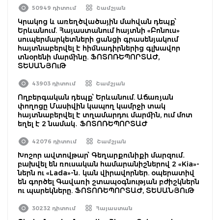
50949 դիտում
Շամշյան
Կրակոց և առեղծվածային մահվան դեպք՝
Երևանում. Հայաստանում հայտնի «Բոնուս»
սուպերմարկետների ցանցի գրասենյակում
հայտնաբերվել է հիմնադիրներից գլխավոր
տնօրենի մարմինը. ՖՈՏՈՌԵՊՈՐՏԱԺ,
ՏԵՍԱՆՅՈւԹ
43903 դիտում
Շամշյան
Ողբերգական դեպք՝ Երևանում. Աճառյան
փողոցը Մասիվին կապող կամրջի տակ
հայտնաբերվել է տղամարդու մարմին, ում մոտ
եղել է 2 նամակ․ ՖՈՏՈՌԵՊՈՐՏԱԺ
42076 դիտում
Շամշյան
Խոշոր ավտովթար՝ Գեղարքունիքի մարզում․
բախվել են ռուսական համարանիշներով 2 «Kia»-
ներն ու «Lada»-ն․ կան վիրավորներ. օպերատիվ
են գործել Գավառի շտապօգնության բժիշկներն
ու պարեկները. ՖՈՏՈՌԵՊՈՐՏԱԺ, ՏԵՍԱՆՅՈւԹ
30232 դիտում
Հայաստան