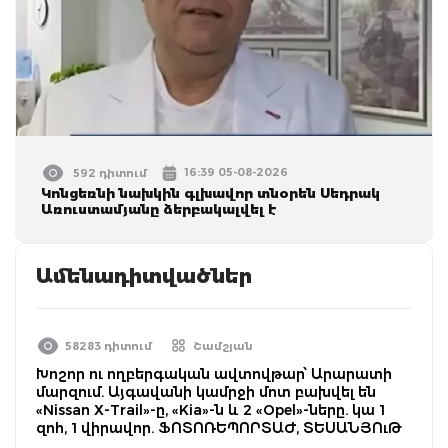
16:39 05-08-2026
592 դիտում
Կոնցեռնի նախկին գլխավոր տնօրեն Սեդրակ
Առուստամյանը ձերբակալվել է
Ամենադիտվածներ
58283 դիտում
Շամշյան
Խոշոր ու ողբերգական ավտովթար՝ Արարատի
մարզում. Այգավանի կամրջի մոտ բախվել են
«Nissan X-Trail»-ը, «Kia»-ն և 2 «Opel»-ները. կա 1
զոհ, 1 վիրավոր. ՖՈՏՈՌԵՊՈՐՏԱԺ, ՏԵՍԱՆՅՈւԹ