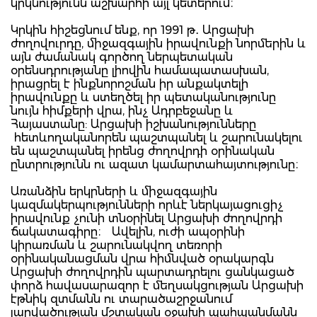
կրկնությունն աշխարհի այլ կետերում։
Կրկին հիշեցնում ենք, որ 1991 թ․ Արցախի
ժողովուրդը, միջազգային իրավունքի նորմերին և
այն ժամանակ գործող ներպետական
օրենսդրությանը լիովին համապատասխան,
իրացրել է ինքնորոշման իր անքակտելի
իրավունքը և ստեղծել իր պետականությունը
նույն հիմքերի վրա, ինչ Ադրբեջանը և
Հայաստանը: Արցախի իշխանությունները
հետևողականորեն պաշտպանել և շարունակելու
են պաշտպանել իրենց ժողովրդի օրինական
ընտրությունն ու ազատ կամարտահայտությունը։
Առանձին երկրների և միջազգային
կազմակերպությունների որևէ ներկայացուցիչ
իրավունք չունի տնօրինել Արցախի ժողովրդի
ճակատագիրը։ Ավելին, ուժի ապօրինի
կիրառման և շարունակվող տեռորի
օրինականացման վրա հիմնված օրակարգն
Արցախի ժողովրդին պարտադրելու ցանկացած
փորձ հավասարազոր է մեղսակցության Արցախի
էթնիկ զտմանն ու տարածաշրջանում
լարվածության մշտական օջախի պահպանմանն