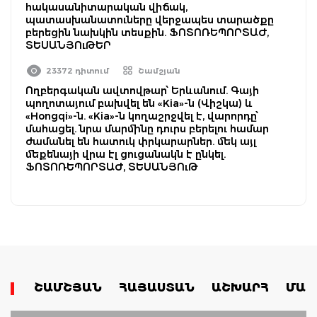
հակասանիտարական վիճակ,
պատասխանատուները վերջապես տարածքը
բերեցին նախկին տեսքին. ՖՈՏՈՌԵՊՈՐՏԱԺ,
ՏԵՍԱՆՅՈւԹԵՐ
23372 դիտում
Շամշյան
Ողբերգական ավտովթար՝ Երևանում. Գայի
պողոտայում բախվել են «Kia»-ն (Վիշկա) և
«Hongqi»-ն. «Kia»-ն կողաշրջվել է, վարորդը՝
մահացել. նրա մարմինը դուրս բերելու համար
ժամանել են հատուկ փրկարարներ. մեկ այլ
մեքենայի վրա էլ ցուցանակն է ընկել.
ՖՈՏՈՌԵՊՈՐՏԱԺ, ՏԵՍԱՆՅՈւԹ
ՇԱՄՇՅԱՆ
ՀԱՅԱՍՏԱՆ
ԱՇԽԱՐՀ
ՄԱՄ