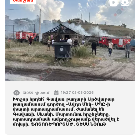
Շամշյան
19:27 05-08-2026
31059 դիտում
Խոշոր հրդեհ՝ Գավառ քաղաքի Արծվաքար
թաղամասում գործող «Ավդո Մեկ» ՍՊԸ-ի
փայտի արտադրամասում. ժամանել են
Գավառի, Սևանի, Մարտունու հրշեջները.
արտադրամասն ամբողջությամբ վերածվել է
մոխրի. ՖՈՏՈՌԵՊՈՐՏԱԺ, ՏԵՍԱՆՅՈւԹ