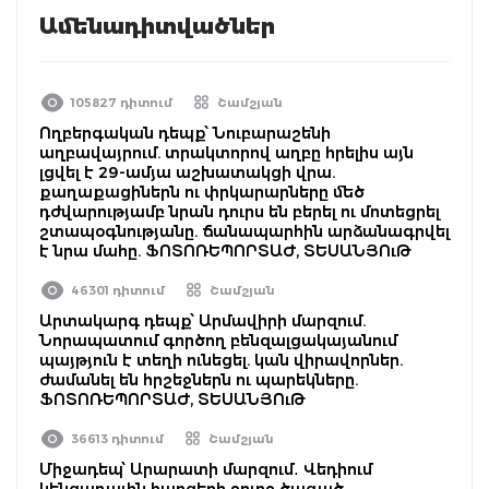
Ամենադիտվածներ
105827 դիտում
Շամշյան
Ողբերգական դեպք՝ Նուբարաշենի
աղբավայրում. տրակտորով աղբը հրելիս այն
լցվել է 29-ամյա աշխատակցի վրա.
քաղաքացիներն ու փրկարարները մեծ
դժվարությամբ նրան դուրս են բերել ու մոտեցրել
շտապօգնությանը. ճանապարհին արձանագրվել
է նրա մահը. ՖՈՏՈՌԵՊՈՐՏԱԺ, ՏԵՍԱՆՅՈւԹ
46301 դիտում
Շամշյան
Արտակարգ դեպք՝ Արմավիրի մարզում.
Նորապատում գործող բենզալցակայանում
պայթյուն է տեղի ունեցել. կան վիրավորներ.
ժամանել են հրշեջներն ու պարեկները.
ՖՈՏՈՌԵՊՈՐՏԱԺ, ՏԵՍԱՆՅՈւԹ
36613 դիտում
Շամշյան
Միջադեպ՝ Արարատի մարզում․ Վեդիում
կենցաղային հարցերի շուրջ ծագած