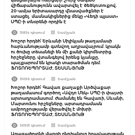
վիճաբանությունն ավարտվել է ծեծկռտուքով․
20-ամյա երիտասարդը վնասվածքներ է
ստացել․ մասնակիցներից մեկը «Վեդի պլաստ»
ՍՊԸ-ի տնօրենի որդին է
31834 դիտում
Շամշյան
Խոշոր հրդեհ՝ Երևանի Սիլիկյան թաղամասի
հարևանությամբ գտնվող աղբավայրում. կրակն
ու ծուխը տեսանելի են մի քանի կիլոմետրից.
հրշեջները, վտանգելով իրենց կյանքը,
պայքարում են կրակի տարածման դեմ.
ՖՈՏՈՌԵՊՈՐՏԱԺ, ՏԵՍԱՆՅՈւԹ
31056 դիտում
Շամշյան
Խոշոր հրդեհ՝ Գավառ քաղաքի Արծվաքար
թաղամասում գործող «Ավդո Մեկ» ՍՊԸ-ի փայտի
արտադրամասում. ժամանել են Գավառի, Սևանի,
Մարտունու հրշեջները. արտադրամասն
ամբողջությամբ վերածվել է մոխրի.
ՖՈՏՈՌԵՊՈՐՏԱԺ, ՏԵՍԱՆՅՈւԹ
30501 դիտում
Շամշյան
Արագածոտնի մարզի ընդհանուր իրավասության