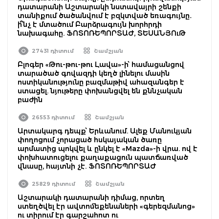
դատարանի Աշտարակի նստավայրի շենքի
տանիքում ծածանվում է բզկտված եռագույնը․
ի՞նչ է մտածում Բարձրագույն խորհրդի
նախագահը. ՖՈՏՈՌԵՊՈՐՏԱԺ, ՏԵՍԱՆՅՈւԹ
27431 դիտում
Շամշյան
Բլոգեր «Թու-թու-թու Լավա»-ի՝ համացանցով
տարածած գովազդի կեղծ լինելու մասին
ոստիկանությունը բազմաթիվ ահազանգեր է
ստացել. նյութերը փոխանցվել են քննչական
բաժին
26553 դիտում
Շամշյան
Արտակարգ դեպք՝ Երևանում. Ալեք Մանուկյան
փողոցում չորացած հսկայական ծառը
արմատից պոկվել և ընկել է «Mazda»-ի վրա. ով է
փոխհատուցելու քաղաքացուն պատճառված
վնասը, հայտնի չէ. ՖՈՏՈՌԵՊՈՐՏԱԺ
25829 դիտում
Շամշյան
Աշտարակի դատարանի դիմաց, որտեղ
ստեղծվել էր ավտոմեքենաների «գերեզմանոց»
ու տիրում էր գարշահոտ ու