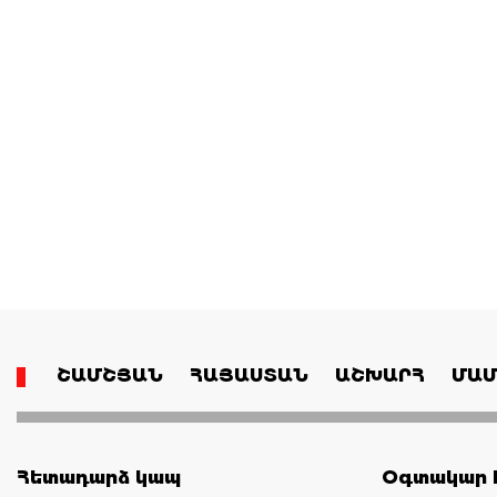
ՇԱՄՇՅԱՆ
ՀԱՅԱՍՏԱՆ
ԱՇԽԱՐՀ
ՄԱՄ
Հետադարձ կապ
Օգտակար հ