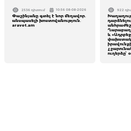
10:56 08-08-2026
2536 դիտում
922 դի
Փաշինյանը գտել է նոր մեղավոր․
Խաղաղութ
անսպասելի խոստովանություն․
դարձնելո
aravot.am
անհրաժեշտ
Ղարաբաղի
և «Ադրբեջ
փախuտակ
իրավունքի
չշարունա
ուղերձը՝ 