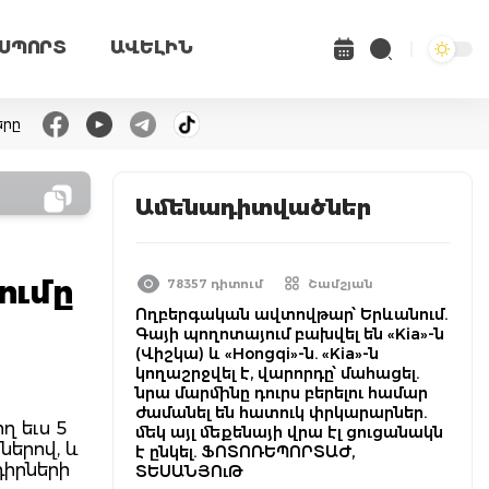
ՍՊՈՐՏ
ԱՎԵԼԻՆ
երը
Ամենադիտվածներ
ումը
78357 դիտում
Շամշյան
Ողբերգական ավտովթար՝ Երևանում.
Գայի պողոտայում բախվել են «Kia»-ն
(Վիշկա) և «Hongqi»-ն. «Kia»-ն
կողաշրջվել է, վարորդը՝ մահացել.
նրա մարմինը դուրս բերելու համար
ժամանել են հատուկ փրկարարներ.
ղ եւս 5
մեկ այլ մեքենայի վրա էլ ցուցանակն
ներով, և
է ընկել. ՖՈՏՈՌԵՊՈՐՏԱԺ,
դիրների
ՏԵՍԱՆՅՈւԹ