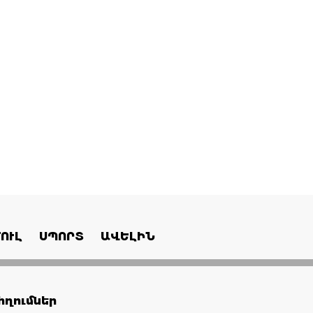
ՈՒԼ
ՍՊՈՐՏ
ԱՎԵԼԻՆ
ղումներ