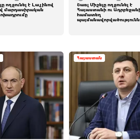
լը ողջունել է Լաչինով
Շառլ Միշելը ողջունել է
վ մարդասիրական
Հայաստանի ու Ադրբեջան
փոխադրումը
համատեղ
պայմանավորվածությունն
Հայաստան