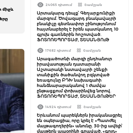
24065 դիտում
Շամշյան
ի միջև
Արտակարգ դեպք՝ Գեղարքունիքի
մարզում. Ծովազարդ բնակավայրի
երը
բնակիչը գետնափոր շինությունում
հայտնաբերել է իրեն պատկանող 10
գլուխ գառներին հոշոտված.
ՖՈՏՈՌԵՊՈՐՏԱԺ, ՏԵՍԱՆՅՈւԹ
17682 դիտում
Շամշյան
Արագածոտնի մարզի ընդհանուր
իրավասության դատարանի
Աշտարակի նստավայրի շենքի
տանիքին ծածանվող բզկտված
եռագույնը ԲԴԽ նախագահի
հանձնարարականով 1 ժամվա
ընթացքում փոխարինվեց նորով.
ՖՈՏՈՌԵՊՈՐՏԱԺ, ՏԵՍԱՆՅՈւԹԵՐ
14924 դիտում
Շամշյան
Երևանում պարեկներն իրականացրել
են օպերացիա, որը կրել է «Պատժել
մայթագողերին» անունը. 30-ից ավելի՝
մայթերն ապօրինի գրաված, «գոլդ»