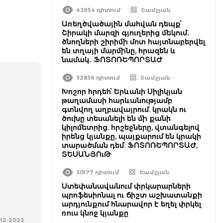
43954 դիտում
Շամշյան
Առեղծվածային մահվան դեպք՝
Շիրակի մարզի գյուղերից մեկում․
ծնողների շիրիմի մոտ հայտնաբերվել
են տղայի մարմինը, հրազեն և
նամակ․ ՖՈՏՈՌԵՊՈՐՏԱԺ
32836 դիտում
Շամշյան
Խոշոր հրդեհ՝ Երևանի Սիլիկյան
թաղամասի հարևանությամբ
գտնվող աղբավայրում. կրակն ու
ծուխը տեսանելի են մի քանի
կիլոմետրից. հրշեջները, վտանգելով
իրենց կյանքը, պայքարում են կրակի
տարածման դեմ. ՖՈՏՈՌԵՊՈՐՏԱԺ,
ՏԵՍԱՆՅՈւԹ
30177 դիտում
Շամշյան
Ստեփանավանում փրկարարների
պրոֆեսիոնալ ու ճիշտ աշխատանքի
արդյունքում հնարավոր է եղել փրկել
ռուս կնոջ կյանքը
-12-2023