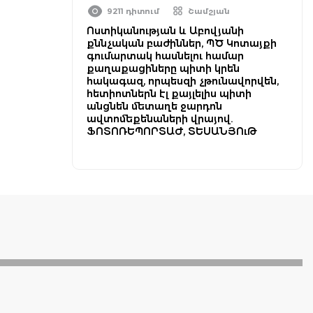
9211 դիտում
Շամշյան
Ոստիկանության և Աբովյանի
քննչական բաժիններ, ՊԾ Կոտայքի
գումարտակ հասնելու համար
քաղաքացիները պիտի կրեն
հակագազ, որպեսզի չթունավորվեն,
հետիոտներն էլ քայլելիս պիտի
անցնեն մետաղե ջարդոն
ավտոմեքենաների վրայով.
ՖՈՏՈՌԵՊՈՐՏԱԺ, ՏԵՍԱՆՅՈւԹ