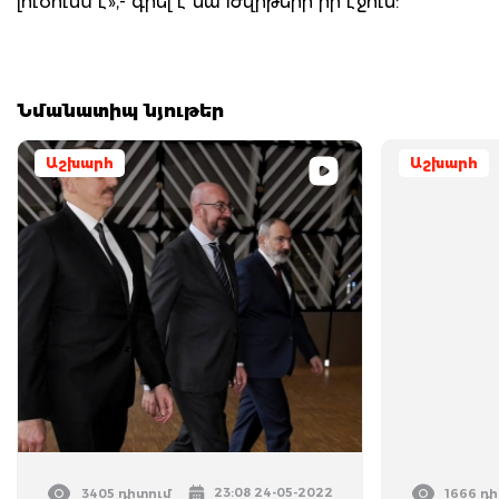
լուծումն է»,- գրել է նա Թվիթերի իր էջում:
Նմանատիպ նյութեր
Աշխարհ
Աշխարհ
23:08 24-05-2022
3405 դիտում
1666 դ