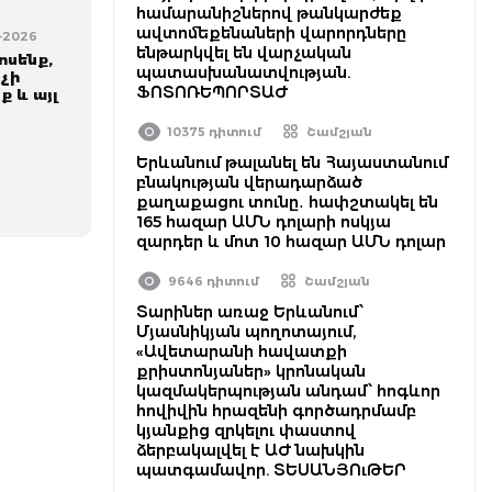
համարանիշներով թանկարժեք
ավտոմեքենաների վարորդները
8-2026
ենթարկվել են վարչական
ոսենք,
պատասխանատվության.
չի
ՖՈՏՈՌԵՊՈՐՏԱԺ
ք և այլ
10375 դիտում
Շամշյան
Երևանում թալանել են Հայաստանում
բնակության վերադարձած
քաղաքացու տունը․ հափշտակել են
165 հազար ԱՄՆ դոլարի ոսկյա
զարդեր և մոտ 10 հազար ԱՄՆ դոլար
9646 դիտում
Շամշյան
Տարիներ առաջ Երևանում՝
Մյասնիկյան պողոտայում,
«Ավետարանի հավատքի
քրիստոնյաներ» կրոնական
կազմակերպության անդամ՝ հոգևոր
հովիվին հրազենի գործադրմամբ
կյանքից զրկելու փաստով
ձերբակալվել է ԱԺ նախկին
պատգամավոր. ՏԵՍԱՆՅՈւԹԵՐ