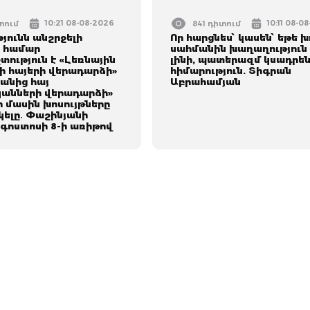
10:21 08-08-2026
10:11 08-0
տում
841 դիտում
յունն անշրջելի
Որ հարցնես՝ կասեն՝ եթե խ
ւ համար
սահմանին խաղաղություն 
ություն է «Լեռնային
լինի, պատերազմ կuադրեն
 հայերի վերադարձի»
հիմարnւթյուն. Տիգրան
անից հայ
Աբրահամյան
անների վերադարձի»
 մասին խոսույթները
կելը․ Փաշինյանի
օգոստոսի 8-ի առիթով