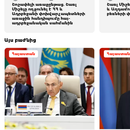
Շոշափելի առաջընթաց. Շառլ
Շառլ Միշե
Միշելը ողջունել է ՀՀ և
և Աղդամո
Ադրբեջանի փոխվարչապետների
բեռների 
առաջին հանդիպումը հայ-
ադրբեջանական սահմանին
Այս բաժնից
Հայաստան
Հայաստան