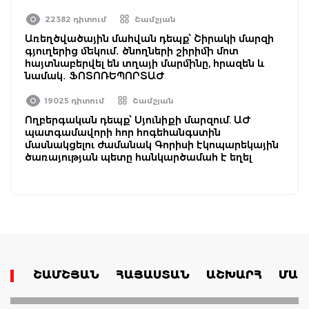
22382 դիտում
Շամշյան
Առեղծվածային մահվան դեպք՝ Շիրակի մարզի
գյուղերից մեկում․ ծնողների շիրիմի մոտ
հայտնաբերվել են տղայի մարմինը, հրազեն և
նամակ․ ՖՈՏՈՌԵՊՈՐՏԱԺ
19025 դիտում
Շամշյան
Ողբերգական դեպք՝ Սյունիքի մարզում. ԱԺ
պատգամավորի հոր հոգեհանգստին
մասնակցելու ժամանակ Գորիսի էկոպարեկային
ծառայության պետը հանկարծամահ է եղել
ՇԱՄՇՅԱՆ
ՀԱՅԱՍՏԱՆ
ԱՇԽԱՐՀ
ՄԱՄ