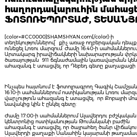
հաղորդավարուհին մահացել
ՖՈՏՈՌԵՊՈՐՏԱԺ, ՏԵՍԱՆՅ
[color=#CC0000]SHAMSHYAN.com[/color]-ի
տեղեկություններով՝ քիչ առաջ ողբերգական դեպք
ունեցել Լոռու մարզում: Ժամը 16:40-ի սահմաններու
Արտակարգ իրավիճակների նախարարության փր
ծառայության 911 ճգնաժամային կառավարման կե
ահազանգ է ստացվել, որ Դեբեդ գետը քաղաքացի է
Ինչպես հայտնում է ֆոտոլրագրող Գագիկ Շամշյան
16:10-ի սահմաններում ոստիկանության Լոռու մարզ
վարչություն ահազանգ է ստացվել, որ Քոբայրի մո
նավակից կին է ընկել գետը:
Ժամը 17:00-ի սահմաններում Ալավերդու բժշկական
կենտրոնից ոստիկանության Թումանյանի բաժին
ահազանգ է ստացվել, որ ծայրահեղ ծանր վիճակու
Ալավերդի քաղաքի Սանահին կայարանի թաղամա