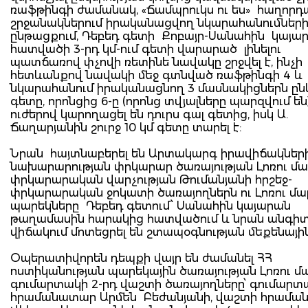
ռաֆթինգի ժամանակ, «Ճամպրուկս ու ես» հաղոր
շրջանակներում իրականացվող նկարահանումներ
ընթացքում, Դեբեդ գետի Քոբայր-Սանահին կայա
հատվածի 3-րդ կմ-ում գետի վարարած լինելու
պատճառով փչովի ռետինե նավակը շրջվել է, ինչի
հետևանքով նավակի մեջ գտնված ռաֆթինգի 4 և
նկարահանում իրականացնող 3 մասնակիցներն ընկ
գետը, որոնցից 6-ը (որոնց տվյալները պարզվում են
ուժերով կարողացել են դուրս գալ գետից, իսկ Ա.
Ճաղարյանին շուրջ 10 կմ գետը տարել է:
Նրան հայտնաբերել են Արտակարգ իրավիճակներ
նախարարության փրկարար ծառայության Լոռու մա
փրկարարական վարչության Թումանյանի հրշեջ-
փրկարարական ջոկատի ծառայողներն ու Լոռու մա
պարեկները Դեբեդ գետում՝ Սանահին կայարան
թաղամասին հարակից հատվածում և նրան անգի
վիճակում մոտեցրել են շտապօգնության մեքենային
Օպերատիվորեն դեպքի վայր են ժամանել ՀՀ
ոստիկանության պարեկային ծառայության Լոռու մ
գումարտակի 2-րդ վաշտի ծառայողները՝ գումարտ
հրամանատար Արմեն Բեժանյանի, վաշտի հրամ