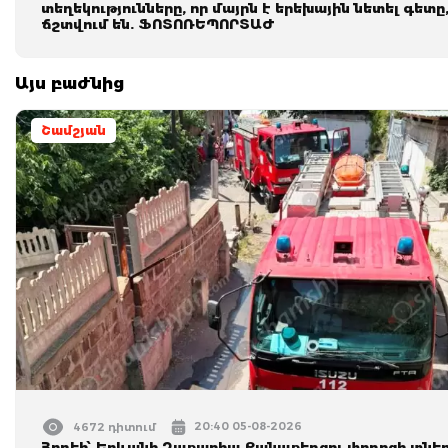
տեղեկությունները, որ մայրն է երեխային նետել գետը
ճշտվում են. ՖՈՏՈՌԵՊՈՐՏԱԺ
Այս բաժնից
Շամշյան
20:40 05-08-2026
4672 դիտում
Հրդեհ՝ Երևանի Զաքարիա Քանաքեռցու փողոցի տնե