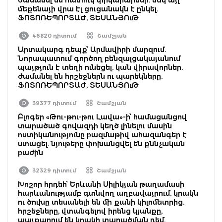
մեքենայի վրա էլ ցուցանակն է ընկել.
ՖՈՏՈՌԵՊՈՐՏԱԺ, ՏԵՍԱՆՅՈւԹ
46820 դիտում
Շամշյան
Արտակարգ դեպք՝ Արմավիրի մարզում.
Նորապատում գործող բենզալցակայանում
պայթյուն է տեղի ունեցել. կան վիրավորներ.
ժամանել են հրշեջներն ու պարեկները.
ՖՈՏՈՌԵՊՈՐՏԱԺ, ՏԵՍԱՆՅՈւԹ
39377 դիտում
Շամշյան
Բլոգեր «Թու-թու-թու Լավա»-ի՝ համացանցով
տարածած գովազդի կեղծ լինելու մասին
ոստիկանությունը բազմաթիվ ահազանգեր է
ստացել. նյութերը փոխանցվել են քննչական
բաժին
32329 դիտում
Շամշյան
Խոշոր հրդեհ՝ Երևանի Սիլիկյան թաղամասի
հարևանությամբ գտնվող աղբավայրում. կրակն
ու ծուխը տեսանելի են մի քանի կիլոմետրից.
հրշեջները, վտանգելով իրենց կյանքը,
պայքարում են կրակի տարածման դեմ.