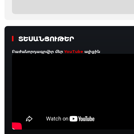
ՏԵՍԱՆՅՈՒԹԵՐ
Բաժանորդագրվիր մեր
YouTube
ալիքին