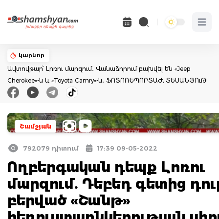
Open 
կարևոր
Ավտովթար՝ Լոռու մարզում․ Վանաձորում բախվել են «Jeep
Cherokee»-ն և «Toyota Camry»-ն․ ՖՈՏՈՌԵՊՈՐՏԱԺ, ՏԵՍԱՆՅՈւԹ
Շամշյան
792079 դիտում
17:39 09-05-2022
Ողբերգական դեպք Լոռու
մարզում. Դեբեդ գետից դու
բերված «Շանթ»
հեռուստաընկերության սի