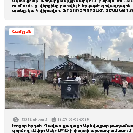
Ավտովթար՝ Գեղարքունիքի մարզում. բախվել են «Jee
ու «Ford»-ը. վերջինը բախվել է երկաթե գովազդային
սյանը. կա 4 վիրավոր. ՖՈՏՈՌԵՊՈՐՏԱԺ, ՏԵՍԱՆՅՈւ
Շամշյան
19:27 05-08-2026
31278 դիտում
Խոշոր հրդեհ՝ Գավառ քաղաքի Արծվաքար թաղամաս
գործող «Ավդո Մեկ» ՍՊԸ-ի փայտի արտադրամասում.