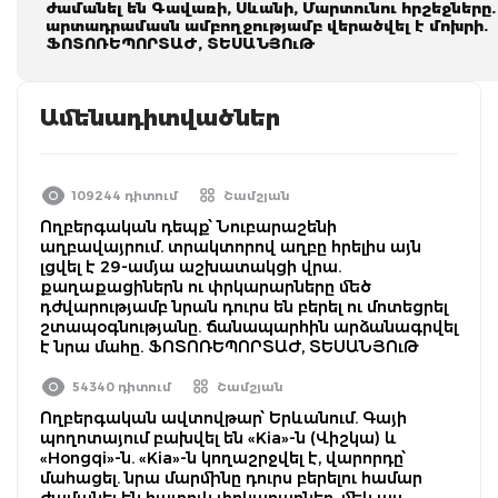
ժամանել են Գավառի, Սևանի, Մարտունու հրշեջները.
արտադրամասն ամբողջությամբ վերածվել է մոխրի.
ՖՈՏՈՌԵՊՈՐՏԱԺ, ՏԵՍԱՆՅՈւԹ
Ամենադիտվածներ
109244 դիտում
Շամշյան
Ողբերգական դեպք՝ Նուբարաշենի
աղբավայրում. տրակտորով աղբը հրելիս այն
լցվել է 29-ամյա աշխատակցի վրա.
քաղաքացիներն ու փրկարարները մեծ
դժվարությամբ նրան դուրս են բերել ու մոտեցրել
շտապօգնությանը. ճանապարհին արձանագրվել
է նրա մահը. ՖՈՏՈՌԵՊՈՐՏԱԺ, ՏԵՍԱՆՅՈւԹ
54340 դիտում
Շամշյան
Ողբերգական ավտովթար՝ Երևանում. Գայի
պողոտայում բախվել են «Kia»-ն (Վիշկա) և
«Hongqi»-ն. «Kia»-ն կողաշրջվել է, վարորդը՝
մահացել. նրա մարմինը դուրս բերելու համար
ժամանել են հատուկ փրկարարներ. մեկ այլ