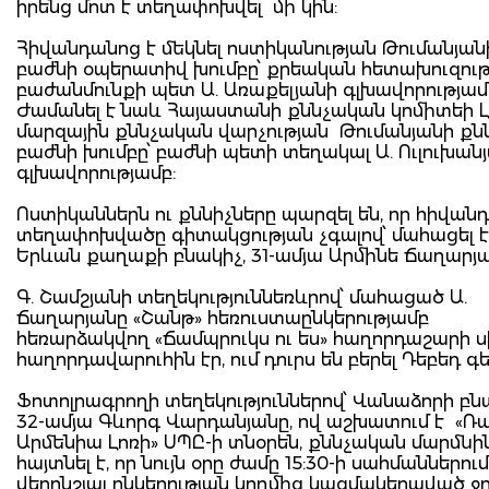
իրենց մոտ է տեղափոխվել մի կին:
Հիվանդանոց է մեկնել ոստիկանության Թումանյան
բաժնի օպերատիվ խումբը՝ քրեական հետախուզու
բաժանմունքի պետ Ա. Առաքելյանի գլխավորությամ
Ժամանել է նաև Հայաստանի քննչական կոմիտեի Լ
մարզային քննչական վարչության Թումանյանի ք
բաժնի խումբը՝ բաժնի պետի տեղակալ Ա. Ուլուխան
գլխավորությամբ:
Ոստիկաններն ու քննիչները պարզել են, որ հիվան
տեղափոխվածը գիտակցության չգալով՝ մահացել է
Երևան քաղաքի բնակիչ, 31-ամյա Արմինե Ճաղարյա
Գ. Շամշյանի տեղեկություննեռևրով՝ մահացած Ա.
Ճաղարյանը «Շանթ» հեռուստաընկերությամբ
հեռարձակվող «Ճամպրուկս ու ես» հաղորդաշարի 
հաղորդավարուհին էր, ում դուրս են բերել Դեբեդ գ
Ֆոտոլրագրողի տեղեկություններով՝ Վանաձորի բնա
32-ամյա Գևորգ Վարդանյանը, ով աշխատում է «Ռ
Արմենիա Լոռի» ՍՊԸ-ի տնօրեն, քննչական մարմնի
հայտնել է, որ նույն օրը ժամը 15:30-ի սահմաններում
վերոնշյալ ընկերության կողմից կազմակերպված ջ