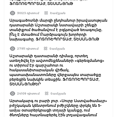
ՖՈՏՈՌԵՊՈՐՏԱԺ, ՏԵՍԱՆՅՈւԹ
31023 դիտում
Շամշյան
Արագածոտնի մարզի ընդհանուր իրավասության
դատարանի Աշտարակի նստավայրի շենքի
տանիքում ծածանվում է բզկտված եռագույնը․
ի՞նչ է մտածում Բարձրագույն խորհրդի
նախագահը. ՖՈՏՈՌԵՊՈՐՏԱԺ, ՏԵՍԱՆՅՈւԹ
27911 դիտում
Շամշյան
Աշտարակի դատարանի դիմաց, որտեղ
ստեղծվել էր ավտոմեքենաների «գերեզմանոց»
ու տիրում էր գարշահոտ ու
հակասանիտարական վիճակ,
պատասխանատուները վերջապես տարածքը
բերեցին նախկին տեսքին. ՖՈՏՈՌԵՊՈՐՏԱԺ,
ՏԵՍԱՆՅՈւԹԵՐ
24109 դիտում
Շամշյան
Արտակարգ ու բարի լուր. «Սուրբ Աստվածամայր»
բժշկական կենտրոնում բժիշկները փրկել են 5-
ամյա օտարերկրացի տղայի կյանքը, ում
ծնողները հայտնաբերել էին լողավազանում