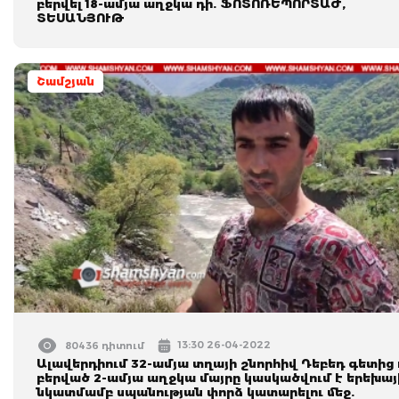
բերվել 18-ամյա աղջկա դի. ՖՈՏՈՌԵՊՈՐՏԱԺ,
ՏԵՍԱՆՅՈՒԹ
Շամշյան
13:30 26-04-2022
80436 դիտում
Ալավերդիում 32-ամյա տղայի շնորհիվ Դեբեդ գետից 
բերված 2-ամյա աղջկա մայրը կասկածվում է երեխայ
նկատմամբ սպանության փորձ կատարելու մեջ.