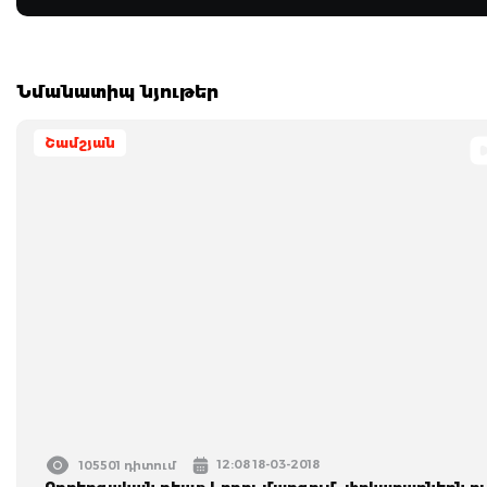
Նմանատիպ նյութեր
Շամշյան
12:08 18-03-2018
105501 դիտում
Ողբերգական դեպք Լոռու մարզում. փրկարարներն ու