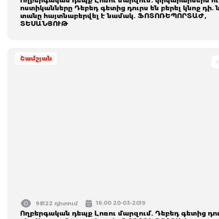
ոստիկանները Դեբեդ գետից դուրս են բերել կնոջ դի. 
տանը հայտնաբերվել է նամակ. ՖՈՏՈՌԵՊՈՐՏԱԺ,
ՏԵՍԱՆՅՈՒԹ
Շամշյան
16:00 20-03-2019
98122 դիտում
Ողբերգական դեպք Լոռու մարզում. Դեբեդ գետից դու