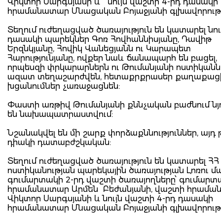
Վիկտոր Սարգսյանի և նույն վաշտի 4-րդ դասակի
հրամանատար Մնացական Բոյաջյանի գլխավորությ
Տեղում ուժեղացված ծառայություն են կատարել նու
դասակի պարեկներ Գոռ Հովհաննիսյանը, Դավիթ
Երզնկյանը, Հովիկ Վանեցյանն ու Կարապետ
Հարությունյանը, ովքեր նաև ճանապարհ են բացել,
որպեսզի փրկարարներն ու Թումանյանի ոստիկանն
ազատ տեղաշարժվեն, հետաքրքրասեր քաղաքաց
խցանումներ չառաջացնեն:
Փաստի առթիվ Թումանյանի քննչական բաժնում նյ
են նախապատրաստվում:
Նշանակվել են մի շարք փորձաքննություններ, այդ 
դիակի դատաբժշկական:
Տեղում ուժեղացված ծառայություն են կատարել ՀՀ
ոստիկանության պարեկային ծառայության Լոռու մ
գումարտակի 2-րդ վաշտի ծառայողները՝ գումարտ
հրամանատար Արմեն Բեժանյանի, վաշտի հրամ
Վիկտոր Սարգսյանի և նույն վաշտի 4-րդ դասակի
հրամանատար Մնացական Բոյաջյանի գլխավորությ