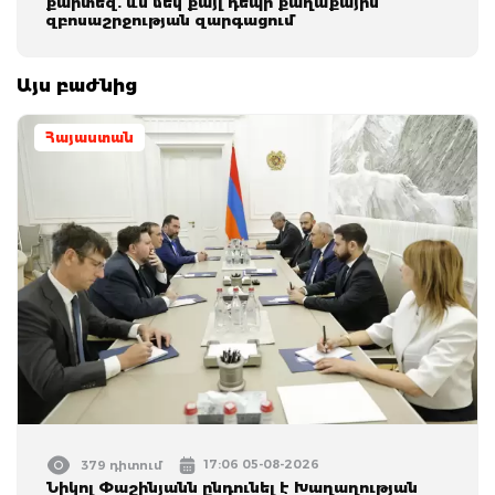
քարտեզ. ևս մեկ քայլ դեպի քաղաքային
զբոսաշրջության զարգացում
Այս բաժնից
Հայաստան
17:06 05-08-2026
379 դիտում
Նիկոլ Փաշինյանն ընդունել է Խաղաղության