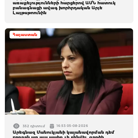
առաքելությունների հարցերով ԱՄՆ հատուկ
բանագնացի ավագ խորհրդական Արյե
Լայթսթոունին
Հայաստան
16:53 05-08-2026
352 դիտում
Արեգնազ Մանուկյանի կալանավորման դեմ
բողոքն առ այս պահը չի քննվել, գործի