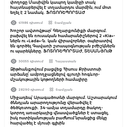
փողոցը Մասիվին կապող կամրջի տակ
հայտնաբերվել է տղամարդու մարմին, ում մոտ
եղել է 2 նամակ․ ՖՈՏՈՌԵՊՈՐՏԱԺ
41986 դիտում
Շամշյան
Խոշոր ավտովթար՝ Գեղարքունիքի մարզում․
բախվել են ռուսական համարանիշներով 2 «Kia»-
ներն ու «Lada»-ն․ կան վիրավորներ. օպերատիվ
են գործել Գավառի շտապօգնության բժիշկներն
ու պարեկները. ՖՈՏՈՌԵՊՈՐՏԱԺ, ՏԵՍԱՆՅՈւԹ
30055 դիտում
Հայաստան
Ձիթհանքովում բացվեց Հիսուս Քրիստոսի
արձանը՝ ամբողջացնելով գյուղի հոգևոր-
մշակութային կոթողների համալիրը
28290 դիտում
Շամշյան
Միջադեպ՝ Արագածոտնի մարզում․ Աշտարակում
ծննդյան արարողությունը վերածվել է
ծեծկռտուքի․ 34-ամյա տղամարդը ծակող-
կտրող առարկայից վնասվածքներ է ստացել,
իսկ ոստիկանության բաժնում նրանցից մեկը
հարվածել է մյուսի գլխին