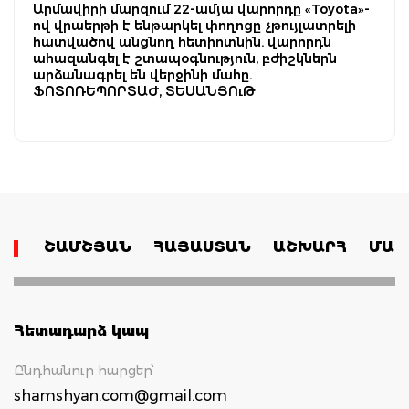
Արմավիրի մարզում 22-ամյա վարորդը «Toyota»-
ով վրաերթի է ենթարկել փողոցը չթույլատրելի
հատվածով անցնող հետիոտնին. վարորդն
ահազանգել է շտապօգնություն, բժիշկներն
արձանագրել են վերջինի մահը.
ՖՈՏՈՌԵՊՈՐՏԱԺ, ՏԵՍԱՆՅՈւԹ
ՇԱՄՇՅԱՆ
ՀԱՅԱՍՏԱՆ
ԱՇԽԱՐՀ
ՄԱՄ
Հետադարձ կապ
Ընդհանուր հարցեր՝
shamshyan.com@gmail.com