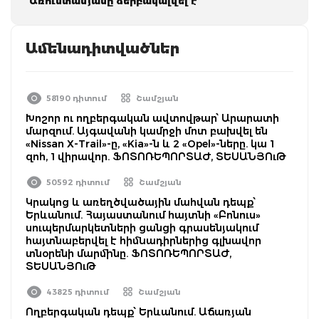
Առուստամյանը ձերբակալվել է
Ամենադիտվածներ
58190 դիտում
Շամշյան
Խոշոր ու ողբերգական ավտովթար՝ Արարատի
մարզում. Այգավանի կամրջի մոտ բախվել են
«Nissan X-Trail»-ը, «Kia»-ն և 2 «Opel»-ները. կա 1
զոհ, 1 վիրավոր. ՖՈՏՈՌԵՊՈՐՏԱԺ, ՏԵՍԱՆՅՈւԹ
50592 դիտում
Շամշյան
Կրակոց և առեղծվածային մահվան դեպք՝
Երևանում. Հայաստանում հայտնի «Բոնուս»
սուպերմարկետների ցանցի գրասենյակում
հայտնաբերվել է հիմնադիրներից գլխավոր
տնօրենի մարմինը. ՖՈՏՈՌԵՊՈՐՏԱԺ,
ՏԵՍԱՆՅՈւԹ
43825 դիտում
Շամշյան
Ողբերգական դեպք՝ Երևանում. Աճառյան