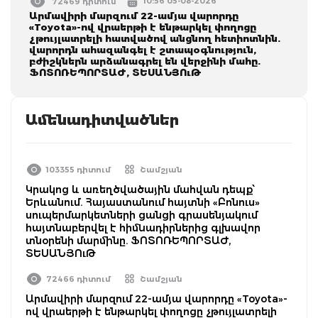
10:56 05-08-2026
72469 դիտում
Արմավիրի մարզում 22-ամյա վարորդը
«Toyota»-ով վրաերթի է ենթարկել փողոցը
չթույլատրելի հատվածով անցնող հետիոտնին.
վարորդն ահազանգել է շտապօգնություն,
բժիշկներն արձանագրել են վերջինի մահը.
ՖՈՏՈՌԵՊՈՐՏԱԺ, ՏԵՍԱՆՅՈւԹ
Ամենադիտվածներ
103355 դիտում
Շամշյան
Կրակոց և առեղծվածային մահվան դեպք՝
Երևանում. Հայաստանում հայտնի «Բոնուս»
սուպերմարկետների ցանցի գրասենյակում
հայտնաբերվել է հիմնադիրներից գլխավոր
տնօրենի մարմինը. ՖՈՏՈՌԵՊՈՐՏԱԺ,
ՏԵՍԱՆՅՈւԹ
72466 դիտում
Շամշյան
Արմավիրի մարզում 22-ամյա վարորդը «Toyota»-
ով վրաերթի է ենթարկել փողոցը չթույլատրելի