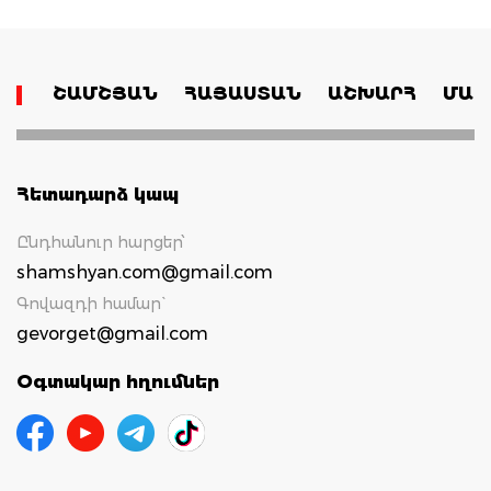
ՇԱՄՇՅԱՆ
ՀԱՅԱՍՏԱՆ
ԱՇԽԱՐՀ
ՄԱՄ
Հետադարձ կապ
Ընդհանուր հարցեր՝
shamshyan.com@gmail.com
Գովազդի համար`
gevorget@gmail.com
Օգտակար հղումներ