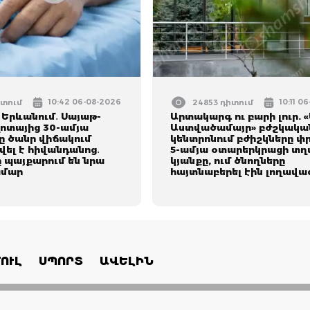
10:42 06-08-2026
10:11 0
իտում
24853 դիտում
 Երևանում․ Սայաթ-
Արտակարգ ու բարի լուր. «
ոտայից 30-ամյա
Աստվածամայր» բժշկակա
 ծանր վիճակում
կենտրոնում բժիշկները փր
ել է հիվանդանոց․
5-ամյա օտարերկրացի տղ
 պայքարում են նրա
կյանքը, ում ծնողները
ամար
հայտնաբերել էին լողավա
ՈՒԼ
ՍՊՈՐՏ
ԱՎԵԼԻՆ