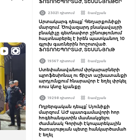
ՖՈՏՈՌԵՊՈՐՏԱԺ, ՏԵՍԱՆՅՈւԹԵՐ
23021 դիտում
Շամշյան
Արտակարգ դեպք՝ Գեղարքունիքի
մարզում. Ծովազարդ բնակավայրի
բնակիչը գետնափոր շինությունում
հայտնաբերել է իրեն պատկանող 10
գլուխ գառներին հոշոտված.
ՖՈՏՈՌԵՊՈՐՏԱԺ, ՏԵՍԱՆՅՈւԹ
19367 դիտում
Շամշյան
Ստեփանավանում փրկարարների
պրոֆեսիոնալ ու ճիշտ աշխատանքի
արդյունքում հնարավոր է եղել փրկել
ռուս կնոջ կյանքը
19298 դիտում
Շամշյան
Ողբերգական դեպք՝ Սյունիքի
մարզում. ԱԺ պատգամավորի հոր
հոգեհանգստին մասնակցելու
ժամանակ Գորիսի էկոպարեկային
ծառայության պետը հանկարծամահ
է եղել