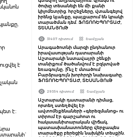
գտնվող աղբավայրում. կրակն ու
կող
ծուխը տեսանելի են մի քանի
անկանոն
կիլոմետրից. հրշեջները, վտանգելով
իրենց կյանքը, պայքարում են կրակի
տարածման դեմ. ՖՈՏՈՌԵՊՈՐՏԱԺ,
կյանքը,
ՏԵՍԱՆՅՈւԹ
31407 դիտում
Շամշյան
իր
Արագածոտնի մարզի ընդհանուր
իրավասության դատարանի
Աշտարակի նստավայրի շենքի
տանիքում ծածանվում է բզկտված
ւցվել է
եռագույնը․ ի՞նչ է մտածում
Բարձրագույն խորհրդի նախագահը.
ՖՈՏՈՌԵՊՈՐՏԱԺ, ՏԵՍԱՆՅՈւԹ
նչական
29354 դիտում
Շամշյան
Աշտարակի դատարանի դիմաց,
որտեղ ստեղծվել էր
ավտոմեքենաների «գերեզմանոց» ու
պետ է։
տիրում էր գարշահոտ ու
հակասանիտարական վիճակ,
պատասխանատուները վերջապես
 նրա
տարածքը բերեցին նախկին տեսքին.
ատարանի`