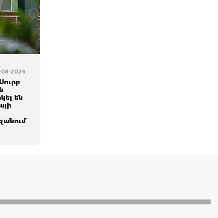
6-08-2026
Սուրբ
ն
կել են
այի
զանում