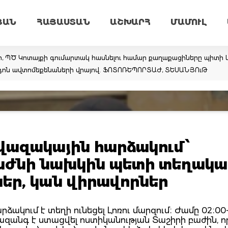
ՅԱՆ
ՀԱՅԱՍՏԱՆ
ԱՇԽԱՐՀ
ՄԱՄՈՒԼ
ր, ՊԾ Կոտայքի գումարտակ հասնելու համար քաղաքացիները պիտի կ
արդոն ավտոմեքենաների վրայով. ՖՈՏՈՌԵՊՈՐՏԱԺ, ՏԵՍԱՆՅՈւԹ
վազակային հարձակում՝
աժնի նախկին պետի տեղակա
ներ, կան վիրավորներ
ձակում է տեղի ունեցել Լոռու մարզում։ Ժամը 02։00
զանգ է ստացվել ոստիկանության Տաշիրի բաժին, ո