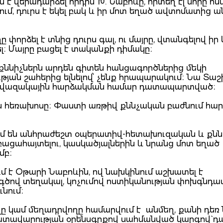
է վերադարձել որդին՝ Խ. Նաբոևը, որտեղ էլ մորը հս
ում, դուրս է եկել բակ և իր մոտ եղած ավտոմատից 
փորձել է տնից դուրս գալ, ու մայրը, վտանգելով իր 
լ։ Մայրը բացել է տականքի դիմակը։
ւ քննիչներն արդեն գիտեն հանցագործներից մեկի
ւթյան շահերից ելնելով՝ չենք հրապարակում։ Նա Տաշ
 և ավազակային հարձակման համար դատապարտված։
ն հեռախոսը։ Փաստի առթիվ քննչական բաժնում հարո
ում են անհրաժեշտ օպերատիվ-հետախուզական և քն
բացահայտելու, կասկածյալներին և նրանց մոտ եղած
ամբ։
ւմ է Օթարի Նաբոևին, ով նախկինում աշխատել է
ծով տեղակալ, կոչումով ոստիկանության փոխգնդա
նում։
ղը կամ մեղադրվողը համարվում է անմեղ, քանի դեռ
դատավարության օրենսգրքով սահմանված կարգով` դ