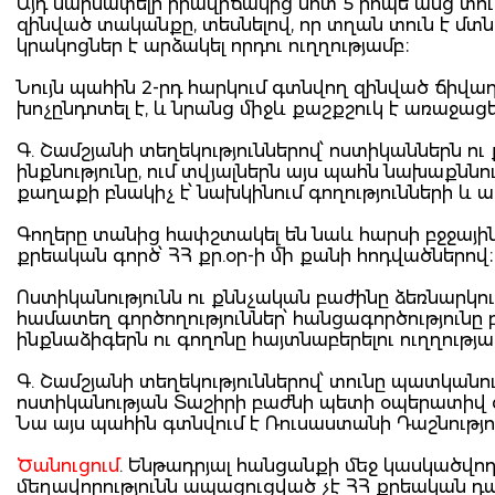
Այդ սարսափելի իրավիճակից մոտ 5 րոպե անց տուն 
զինված տականքը, տեսնելով, որ տղան տուն է մտն
կրակոցներ է արձակել որդու ուղղությամբ։
Նույն պահին 2-րդ հարկում գտնվող զինված ճիվաղը 
խոչընդոտել է, և նրանց միջև քաշքշուկ է առաջացե
Գ. Շամշյանի տեղեկություններով՝ ոստիկաններն ո
ինքնությունը, ում տվյալներն այս պահն նախաքննո
քաղաքի բնակիչ է՝ նախկինում գողությունների
Գողերը տանից հափշտակել են նաև հարսի բջջայի
քրեական գործ՝ ՀՀ քր.օր-ի մի քանի հոդվածներով։
Ոստիկանությունն ու քննչական բաժինը ձեռնարկ
համատեղ գործողություններ՝ հանցագործությունը 
ինքնաձիգերն ու գողոնը հայտնաբերելու ուղղությ
Գ. Շամշյանի տեղեկություններով՝ տունը պատկանո
ոստիկանության Տաշիրի բաժնի պետի օպերատիվ գ
Նա այս պահին գտնվում է Ռուսաստանի Դաշնությու
Ծանուցում
. Ենթադրյալ հանցանքի մեջ կասկածվո
մեղավորությունն ապացուցված չէ ՀՀ քրեական 