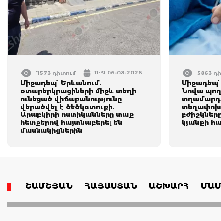
11:31 06-08-2026
11573 դիտում
5863 դ
Միջադեպ՝ Երևանում․
Միջադեպ՝
օտարերկրացիների միջև տեղի
Նովա պող
ունեցած վիճաբանությունը
տղամարդը
վերածվել է ծեծկռտուքի․
տեղափոխվ
Արաբկիրի ոստիկանները տաք
բժիշկները
հետքերով հայտնաբերել են
կյանքի հ
մասնակիցներին
ՇԱՄՇՅԱՆ
ՀԱՅԱՍՏԱՆ
ԱՇԽԱՐՀ
ՄԱՄ