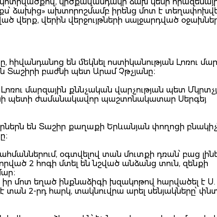
 կոտրվածքով, կրծքավանդակի ձախ կեսի հրազենային
ս՝ ձախից» ախտորոշմամբ իրենց մոտ է տեղափոխվե
ծ վերք, վերին վերջույթների սալջարդված օջախնե
, հիվանդանոց են մեկնել ոստիկանության Լոռու մա
ն Տաշիրի բաժնի պետ Արամ Չթչյանը։
Լոռու մարզային քննչական վարչության պետ Մկրտչյ
ժնի պետի ժամանակավոր պաշտոնակատար Սերգեյ
որներն են Տաշիր քաղաքի Երևանյան փողոցի բնակիչն
նը։
ահմաններում, օգտվելով տան մուտքի դռան՝ բաց լինե
ված 2 հոգի մտել են նշված անձանց տուն, զենքի
մար։
 իր մոտ եղած ինքնաձիգի խզակոթով հարվածել է Ս.
է տան 2-րդ հարկ, տակնուվրա արել սենյակները՝ փն