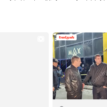
Շամշյան