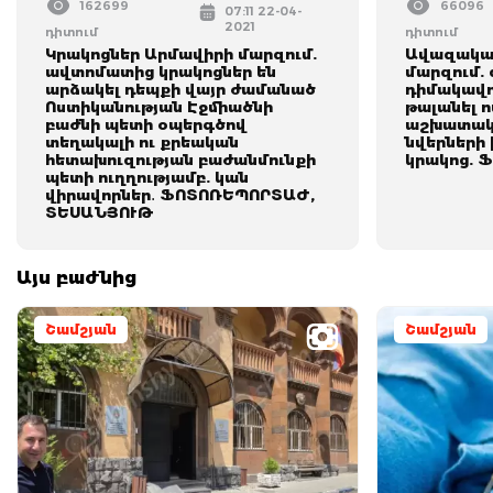
162699
66096
07:11 22-04-
2021
դիտում
դիտում
Կրակոցներ Արմավիրի մարզում.
Ավազակայ
ավտոմատից կրակոցներ են
մարզում. 
արձակել դեպքի վայր ժամանած
դիմակավո
Ոստիկանության Էջմիածնի
թալանել 
բաժնի պետի օպերգծով
աշխատակց
տեղակալի ու քրեական
նվերների 
հետախուզության բաժանմունքի
կրակոց.
պետի ուղղությամբ. կան
վիրավորներ․ ՖՈՏՈՌԵՊՈՐՏԱԺ,
ՏԵՍԱՆՅՈՒԹ
Այս բաժնից
Շամշյան
Շամշյան