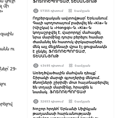
 կույր
ՖՈՏՈՌԵՊՈՐՏԱԺ, ՏԵՍԱՆՅՈւԹ
լ մի
ր»
57355 դիտում
Շամշյան
Ողբերգական ավտովթար՝ Երևանում.
Գայի պողոտայում բախվել են «Kia»-ն
(Վիշկա) և «Hongqi»-ն. «Kia»-ն
կողաշրջվել է, վարորդը՝ մահացել.
րզային
նրա մարմինը դուրս բերելու համար
ժամանել են հատուկ փրկարարներ.
մեկ այլ մեքենայի վրա էլ ցուցանակն
անն ու
է ընկել. ՖՈՏՈՌԵՊՈՐՏԱԺ,
ՏԵՍԱՆՅՈւԹ
43495 դիտում
Շամշյան
եր՝ 29-
Առեղծվածային մահվան դեպք՝
Շիրակի մարզի գյուղերից մեկում․
ծնողների շիրիմի մոտ հայտնաբերվել
լու
են տղայի մարմինը, հրազեն և
նամակ․ ՖՈՏՈՌԵՊՈՐՏԱԺ
32653 դիտում
Շամշյան
տրելով
Խոշոր հրդեհ՝ Երևանի Սիլիկյան
թաղամասի հարևանությամբ