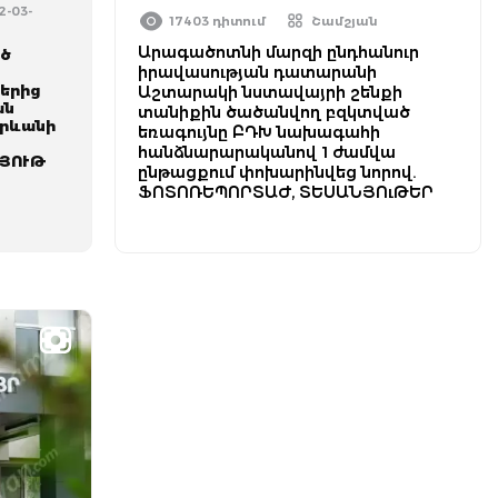
2-03-
17403 դիտում
Շամշյան
Արագածոտնի մարզի ընդհանուր
ած
իրավասության դատարանի
՝
երից
Աշտարակի նստավայրի շենքի
ան
տանիքին ծածանվող բզկտված
Երևանի
եռագույնը ԲԴԽ նախագահի
հանձնարարականով 1 ժամվա
ՅՈՒԹ
ընթացքում փոխարինվեց նորով.
ՖՈՏՈՌԵՊՈՐՏԱԺ, ՏԵՍԱՆՅՈւԹԵՐ