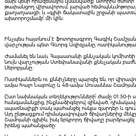
ձախ կեսի հրազենային վնասվածք՝ ստորին ծնոտի
թափանցող վիրավորում, լարված հեմոպնևմոթորաք
քաղաղաացի, և «գլխի ճակատային շրջանի պատռվա
ախտորոշմամբ՝ մի կին։
Ինչպես հայտնում է ֆոտոլրագրող Գագիկ Շամշյանը
վարչության պետ Գևորգ Ազիզյանը, ոստիկանությա
Ժամանել են նաև Հայաստանի քննչական կոմիտեի 
նույն վարչության Ստեփանավանի քննչական բա
Սերոբյանը։
Ոստիկաններն ու քննիչները պարզել են, որ վիրավ
ամյա Խալո Նաբոևը և 48-ամյա Սուսաննա Շամոյա
Ըստ նախնական տեղեկությունների՝ ժամը 01։30-ի ս
հանգամանքից, ինքնաձիգերով զինված, դիմակավոր
սպառնալիքի տակ պահանջել ոսկյա զարդեր և գու
Այդ ընթացքում դիմակավորված ճիվաղներից մեկը
Շամոյանի գլխին, իսկ երկրորդ ճիվաղը բարձրացել 
իրենց պահանջածը։